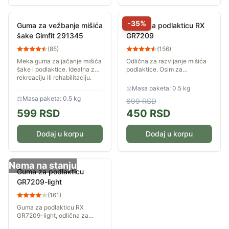
-
35
%
Guma za vežbanje mišića
Guma za podlakticu RX
šake Gimfit 291345
GR7209
(
85
)
(
156
)
Meka guma za jačanje mišića
Odlična za razvijanje mišića
šake i podlaktice. Idealna za
podlaktice. Osim za
rekreaciju ili rehabilitaciju.
rekreaciju i vežbanje
pogodna je i za proces
⚖
Masa paketa: 0.5 kg
rehabilitacije nakon povreda,
⚖
Masa paketa: 0.5 kg
699
RSD
naravno, uz konsultaciju...
599
RSD
450
RSD
Dodaj u korpu
Dodaj u korpu
Nema na stanju
Guma za podlakticu
GR7209-light
(
161
)
Guma za podlakticu RX
GR7209-light, odlična za
razvijanje mišića podlaktice.