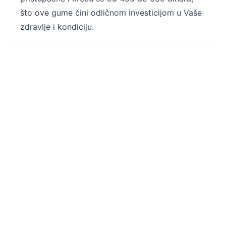
što ove gume čini odličnom investicijom u Vaše
zdravlje i kondiciju.