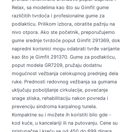
Relax, sa modelima kao što su Gimfit gume
različitih tvrdoća i profesionalne gume za
podlakticu. Prilikom izbora, obratite pažnju na
nivo otpora. Ako ste početnik, preporučujemo
gume srednje tvrdoće poput Gimfit 291369, dok
napredni korisnici mogu odabrati tvrđe varijante
kao što je Gimfit 291370. Gume za podlakticu,
poput modela GR7209, pružaju dodatnu
mogućnost vežbanja celokupnog prednjeg dela
ruke. Prednosti redovnog vežbanja sa gumama
uključuju poboljšanje cirkulacije, povećanje
snage stiska, rehabilitaciju nakon povreda i
prevenciju sindroma karpalnog tunela.
Kompaktne su i možete ih koristiti bilo gde -
kod kuće, u kancelariji ili na putovanju. Cene su
pristupačne i kreću se od 450 do 699 dinara,