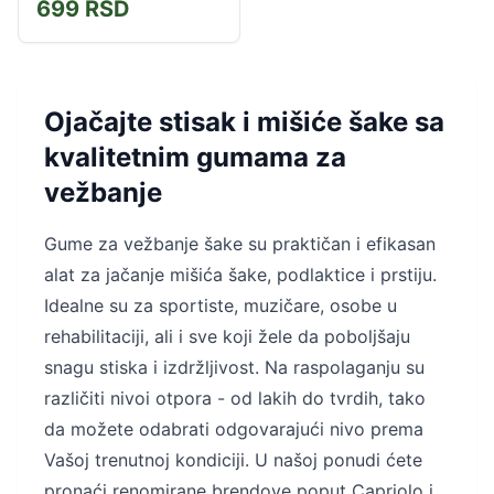
699
RSD
Osim za rekreaciju i vežbanje
pogodna je i za proces
rehabilitacije...
Ojačajte stisak i mišiće šake sa
kvalitetnim gumama za
vežbanje
Gume za vežbanje šake su praktičan i efikasan
alat za jačanje mišića šake, podlaktice i prstiju.
Idealne su za sportiste, muzičare, osobe u
rehabilitaciji, ali i sve koji žele da poboljšaju
snagu stiska i izdržljivost. Na raspolaganju su
različiti nivoi otpora - od lakih do tvrdih, tako
da možete odabrati odgovarajući nivo prema
Vašoj trenutnoj kondiciji. U našoj ponudi ćete
pronaći renomirane brendove poput Capriolo i