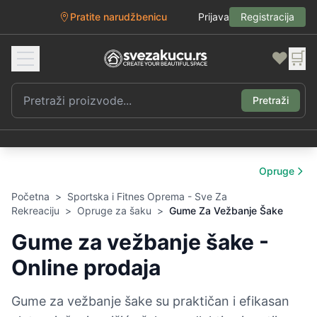
Pratite narudžbenicu
Prijava
Registracija
❤️
🛒
Pretraži
Opruge
Početna
>
Sportska i Fitnes Oprema - Sve Za
Rekreaciju
>
Opruge za šaku
>
Gume Za Vežbanje Šake
Gume za vežbanje šake -
Online prodaja
Gume za vežbanje šake su praktičan i efikasan