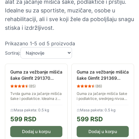
alat za jačanje mišića šake, podlaktice i prstiju.
Idealne su za sportiste, muzičare, osobe u
rehabilitaciji, ali i sve koji žele da poboljšaju snagu
stiska i izdržljivost.
Prikazano
1
-
5
od
5
proizvoda
Sortiraj:
Guma za vežbanje mišića
Guma za vežbanje mišića
šake Gimfit 291370
šake Gimfit 291369
Tvrda
Srednja
(
85
)
(
86
)
Tvrda guma za jačanje mišića
Guma za jačanje mišića šake
šake i podlaktice. Idealna za
i podlaktice, srednjeg nivoa
rekreaciju ili rehabilitaciju.
otpora. Idealna za rekreaciju
ili rehabilitaciju.
⚖
Masa paketa: 0.5 kg
⚖
Masa paketa: 0.5 kg
599
RSD
599
RSD
Dodaj u korpu
Dodaj u korpu