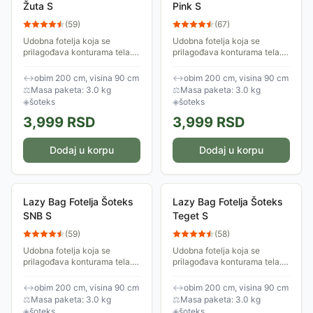
Žuta S
Pink S
(
59
)
(
67
)
Udobna fotelja koja se
Udobna fotelja koja se
prilagođava konturama tela.
prilagođava konturama tela.
Izrađena je od šoteksa,
Izrađena je od šoteksa,
ispunjena je anti-bakterijskim
ispunjena je anti-bakterijskim
↔
obim 200 cm, visina 90 cm
↔
obim 200 cm, visina 90 cm
granulatom stiropora. Obim:
granulatom stiropora. Obim:
⚖
Masa paketa: 3.0 kg
⚖
Masa paketa: 3.0 kg
200cm.
200cm.
◈
šoteks
◈
šoteks
3,999
RSD
3,999
RSD
Dodaj u korpu
Dodaj u korpu
Lazy Bag Fotelja Šoteks
Lazy Bag Fotelja Šoteks
SNB S
Teget S
(
59
)
(
58
)
Udobna fotelja koja se
Udobna fotelja koja se
prilagođava konturama tela.
prilagođava konturama tela.
Izrađena je od šoteksa,
Izrađena je od šoteksa,
ispunjena je anti-bakterijskim
ispunjena je anti-bakterijskim
↔
obim 200 cm, visina 90 cm
↔
obim 200 cm, visina 90 cm
granulatom stiropora. Obim:
granulatom stiropora. Obim:
⚖
Masa paketa: 3.0 kg
⚖
Masa paketa: 3.0 kg
200cm.
200cm.
◈
šoteks
◈
šoteks