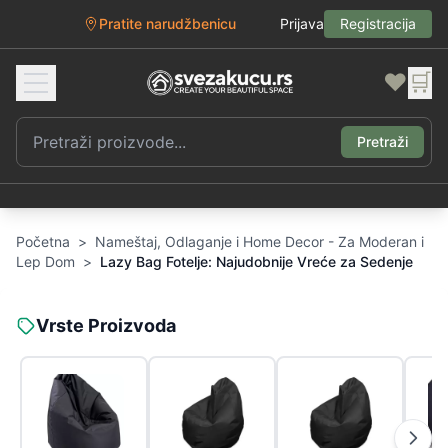
Pratite narudžbenicu
Prijava
Registracija
❤️
🛒
Pretraži
Početna
>
Nameštaj, Odlaganje i Home Decor - Za Moderan i
Lep Dom
>
Lazy Bag Fotelje: Najudobnije Vreće za Sedenje
Vrste Proizvoda