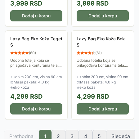
3,999
RSD
3,999
RSD
Dodaj u korpu
Dodaj u korpu
Lazy Bag Eko Koža Teget
Lazy Bag Eko Koža Bela
S
S
(
60
)
(
61
)
Udobna fotelja koja se
Udobna fotelja koja se
prilagođava konturama tela.
prilagođava konturama tela.
Izrađena je od eko kože,
Izrađena je od eko kože,
ispunjena je anti-bakterijskim
ispunjena je anti-bakterijskim
↔
obim 200 cm, visina 90 cm
↔
obim 200 cm, visina 90 cm
granulatom stiropora. Obim:
granulatom stiropora. Obim:
⚖
Masa paketa: 4.0 kg
⚖
Masa paketa: 4.0 kg
200cm.
200cm.
◈
eko koža
◈
eko koža
4,299
RSD
4,299
RSD
Dodaj u korpu
Dodaj u korpu
Prethodna
1
2
3
4
5
Sledeća