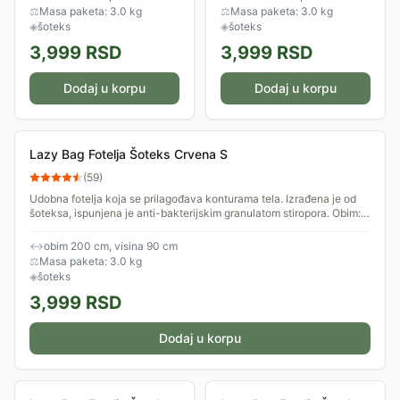
granulatom stiropora. Obim:
granulatom stiropora. Obim:
⚖
Masa paketa: 3.0 kg
⚖
Masa paketa: 3.0 kg
200cm.
200cm.
◈
šoteks
◈
šoteks
3,999
RSD
3,999
RSD
Dodaj u korpu
Dodaj u korpu
Lazy Bag Fotelja Šoteks Crvena S
(
59
)
Udobna fotelja koja se prilagođava konturama tela. Izrađena je od
šoteksa, ispunjena je anti-bakterijskim granulatom stiropora. Obim:
200cm.
↔
obim 200 cm, visina 90 cm
⚖
Masa paketa: 3.0 kg
◈
šoteks
3,999
RSD
Dodaj u korpu