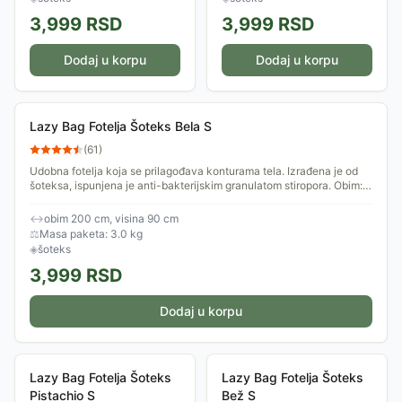
3,999
RSD
3,999
RSD
Dodaj u korpu
Dodaj u korpu
Lazy Bag Fotelja Šoteks Bela S
(
61
)
Udobna fotelja koja se prilagođava konturama tela. Izrađena je od
šoteksa, ispunjena je anti-bakterijskim granulatom stiropora. Obim:
200cm.
↔
obim 200 cm, visina 90 cm
⚖
Masa paketa: 3.0 kg
◈
šoteks
3,999
RSD
Dodaj u korpu
Lazy Bag Fotelja Šoteks
Lazy Bag Fotelja Šoteks
Pistachio S
Bež S