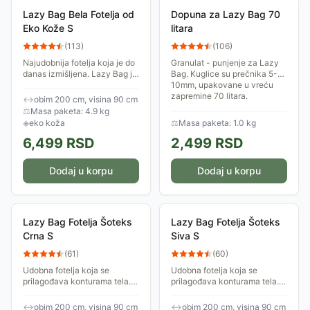
Lazy Bag Bela Fotelja od
Dopuna za Lazy Bag 70
Eko Kože S
litara
(
113
)
(
106
)
Najudobnija fotelja koja je do
Granulat - punjenje za Lazy
danas izmišljena. Lazy Bag je
Bag. Kuglice su prečnika 5-
punjen granulatom stiropora i
10mm, upakovane u vreću
prilagođava se položaju i
zapremine 70 litara.
↔
obim 200 cm, visina 90 cm
pokretima Vašeg tela te je...
⚖
Masa paketa: 4.9 kg
◈
eko koža
⚖
Masa paketa: 1.0 kg
6,499
RSD
2,499
RSD
Dodaj u korpu
Dodaj u korpu
Lazy Bag Fotelja Šoteks
Lazy Bag Fotelja Šoteks
Crna S
Siva S
(
61
)
(
60
)
Udobna fotelja koja se
Udobna fotelja koja se
prilagođava konturama tela.
prilagođava konturama tela.
Izrađena je od šoteksa,
Izrađena je od šoteksa,
ispunjena je anti-bakterijskim
ispunjena je anti-bakterijskim
↔
obim 200 cm, visina 90 cm
↔
obim 200 cm, visina 90 cm