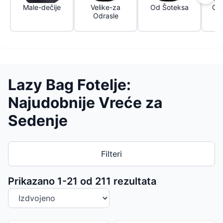
Male-dečije
Velike-za
Od Šoteksa
Od
Odrasle
Lazy Bag Fotelje:
Najudobnije Vreće za
Sedenje
Filteri
Sortiranje proizvoda
Prikazano 1-
21
od
211
rezultata