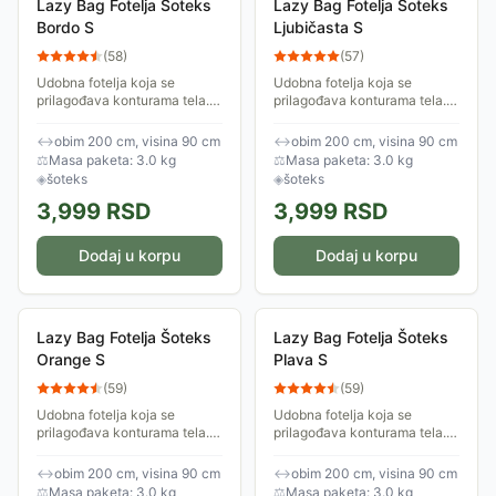
Lazy Bag Fotelja Šoteks
Lazy Bag Fotelja Šoteks
Bordo S
Ljubičasta S
(
58
)
(
57
)
Udobna fotelja koja se
Udobna fotelja koja se
prilagođava konturama tela.
prilagođava konturama tela.
Izrađena je od šoteksa,
Izrađena je od šoteksa,
ispunjena je anti-bakterijskim
ispunjena je anti-bakterijskim
↔
obim 200 cm, visina 90 cm
↔
obim 200 cm, visina 90 cm
granulatom stiropora. Obim:
granulatom stiropora. Obim:
⚖
Masa paketa: 3.0 kg
⚖
Masa paketa: 3.0 kg
200cm.
200cm.
◈
šoteks
◈
šoteks
3,999
RSD
3,999
RSD
Dodaj u korpu
Dodaj u korpu
Lazy Bag Fotelja Šoteks
Lazy Bag Fotelja Šoteks
Orange S
Plava S
(
59
)
(
59
)
Udobna fotelja koja se
Udobna fotelja koja se
prilagođava konturama tela.
prilagođava konturama tela.
Izrađena je od šoteksa,
Izrađena je od šoteksa,
ispunjena je anti-bakterijskim
ispunjena je anti-bakterijskim
↔
obim 200 cm, visina 90 cm
↔
obim 200 cm, visina 90 cm
granulatom stiropora. Obim:
granulatom stiropora. Obim:
⚖
Masa paketa: 3.0 kg
⚖
Masa paketa: 3.0 kg