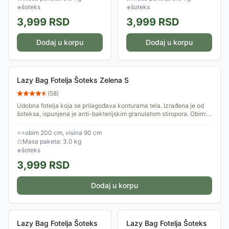
200cm.
200cm.
◈
šoteks
◈
šoteks
3,999
RSD
3,999
RSD
Dodaj u korpu
Dodaj u korpu
Lazy Bag Fotelja Šoteks Zelena S
(
58
)
Udobna fotelja koja se prilagođava konturama tela. Izrađena je od
šoteksa, ispunjena je anti-bakterijskim granulatom stiropora. Obim:
200cm.
↔
obim 200 cm, visina 90 cm
⚖
Masa paketa: 3.0 kg
◈
šoteks
3,999
RSD
Dodaj u korpu
Lazy Bag Fotelja Šoteks
Lazy Bag Fotelja Šoteks