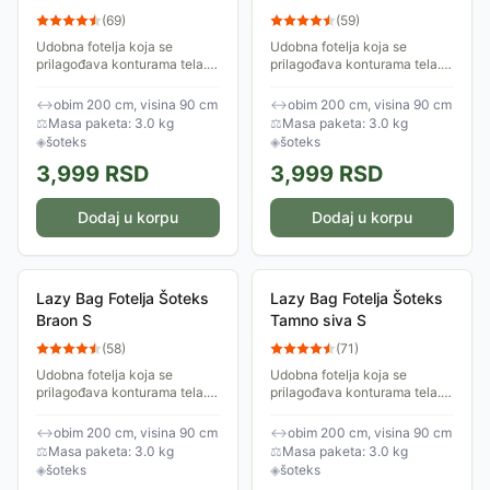
(
69
)
(
59
)
Udobna fotelja koja se
Udobna fotelja koja se
prilagođava konturama tela.
prilagođava konturama tela.
Izrađena je od šoteksa,
Izrađena je od šoteksa,
ispunjena je anti-bakterijskim
ispunjena je anti-bakterijskim
↔
obim 200 cm, visina 90 cm
↔
obim 200 cm, visina 90 cm
granulatom stiropora. Obim:
granulatom stiropora. Obim:
⚖
Masa paketa: 3.0 kg
⚖
Masa paketa: 3.0 kg
200cm.
200cm.
◈
šoteks
◈
šoteks
3,999
RSD
3,999
RSD
Dodaj u korpu
Dodaj u korpu
Lazy Bag Fotelja Šoteks
Lazy Bag Fotelja Šoteks
Braon S
Tamno siva S
(
58
)
(
71
)
Udobna fotelja koja se
Udobna fotelja koja se
prilagođava konturama tela.
prilagođava konturama tela.
Izrađena je od šoteksa,
Izrađena je od šoteksa,
ispunjena je anti-bakterijskim
ispunjena je anti-bakterijskim
↔
obim 200 cm, visina 90 cm
↔
obim 200 cm, visina 90 cm
granulatom stiropora. Obim:
granulatom stiropora. Obim:
⚖
Masa paketa: 3.0 kg
⚖
Masa paketa: 3.0 kg
200cm.
200cm.
◈
šoteks
◈
šoteks