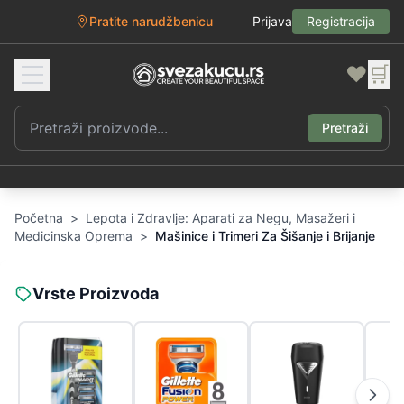
Pratite narudžbenicu
Prijava
Registracija
❤️
🛒
Pretraži
Početna
>
Lepota i Zdravlje: Aparati za Negu, Masažeri i
Medicinska Oprema
>
Mašinice i Trimeri Za Šišanje i Brijanje
Vrste Proizvoda