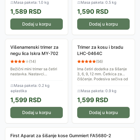
motorom, ovaj model je
⚖
Masa paketa: 1.0 kg
⚖
Masa paketa: 0.5 kg
stvoren za muškarce...
1,589
RSD
1,590
RSD
Dodaj u korpu
Dodaj u korpu
Višenamenski trimer za
Trimer za kosu i bradu
negu lica Iskra MY-702
LHC-0464C
(
14
)
(
56
)
Bežični mini trimer sa četiri
Ima četiri dodatka za šišanje
nastavka. Nastavci
3, 6, 9, 12 mm. Četkica za
omogućavaju oblikovanje
čišćenje. Podesiva sečiva od
obrva, skraćivanje dlaka iz
nerđajućeg čelika. Tih i
⚖
Masa paketa: 0.2 kg
ušiju i nosa, oblikovanje
dugovečan motor.
◈
plastika
⚖
Masa paketa: 0.9 kg
zulufa, doterivanje...
1,599
RSD
1,599
RSD
Dodaj u korpu
Dodaj u korpu
First Aparat za šišanje kose Gummiert FA5680-2