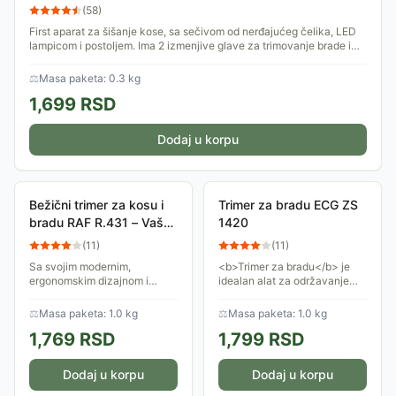
(
58
)
First aparat za šišanje kose, sa sečivom od nerđajućeg čelika, LED
lampicom i postoljem. Ima 2 izmenjive glave za trimovanje brade i
higijenski za...
⚖
Masa paketa: 0.3 kg
1,699
RSD
Dodaj u korpu
Bežični trimer za kosu i
Trimer za bradu ECG ZS
bradu RAF R.431 – Vaš
1420
lični stilista, bilo gde i bilo
(
11
)
(
11
)
kada
Sa svojim modernim,
<b>Trimer za bradu</b> je
ergonomskim dizajnom i
idealan alat za održavanje
snažnom baterijom, ovaj
vašeg izgleda. Ergonomski
trimer je stvoren za muškarce
dizajniran, ovaj punjivi trimer
⚖
Masa paketa: 1.0 kg
⚖
Masa paketa: 1.0 kg
koji vole brzinu,
omogućava vam da precizno
1,769
RSD
1,799
RSD
jednostavnost i savršeno...
oblikujete...
Dodaj u korpu
Dodaj u korpu