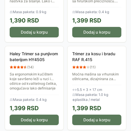
nastvka za šišanje. Lako i
sa hirurškom preciznošću.
brzo sami oblikujte frizuru.
Ovaj moderni trimer dizajniran
Aparat ima noževe od visoko-
je da pruži vrhunske
⚖
Masa paketa: 0.9 kg
⚖
Masa paketa: 0.4 kg
kvalitetnog čelika.
performanse bez sputavanja
1,390
RSD
1,399
RSD
kablovima.
Dodaj u korpu
Dodaj u korpu
Haley Trimer sa punjivom
Trimer za kosu i bradu
baterijom HY4505
RAF R.415
(
14
)
(
11
)
Sa ergonomskim kućištem
Moćna mašina sa vrhunskim
koje savršeno leži u ruci i
oštricama, dizajnirana za
oštrice od kvalitetnog čelika,
muškarce koji ne pristaju na
omogućava lako definisanje
kompromise kada je u pitanju
↔
5.5 × 3 × 17 cm
linija, kontura i preaza, čineći
njihov stil. Bilo da održavate
⚖
Masa paketa: 1.0 kg
svako...
kratku...
⚖
Masa paketa: 0.4 kg
◈
plastika / metal
1,399
RSD
1,399
RSD
Dodaj u korpu
Dodaj u korpu