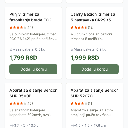
Punjivi trimer za
Camry Bežični trimer sa
fazoniranje brade ECG
5 nastavaka CR2935
ZS 1421
(
14
)
(
12
)
Sa punjivom baterijom, trimer
Multifunkcionalan bežični
ECG ZS 1421 pruža bežičnu
trimer sa 5 različitih
slobodu korišćenja koja traje
nastavaka za prezicno
do 40 minuta nakon 8 sati
doterivanje ili uklanjanje
⚖
Masa paketa: 0.5 kg
⚖
Masa paketa: 0.9 kg
punjenja.
dlačica. Uređaj se puni preko
1,799
RSD
1,999
RSD
USB kabla. Baterija...
Dodaj u korpu
Dodaj u korpu
Aparat za šišanje Sencor
Aparat za šišanje Sencor
SHP 3500BL
SHP 5207CH
(
13
)
(
11
)
Sa snažnom baterijom
Aparat za šišanje u zlatno-
kapaciteta 500mAh, ovaj
crnoj boji pruža savršenu
aparat omogućava do 60
kontrolu nad vašom frizurom
minuta rada bez potrebe za
uz 38 podesivih nivoa dužine.
↔
3.7 × 5 × 16.5 cm
↔
4.5 × 4.3 × 17.8 cm