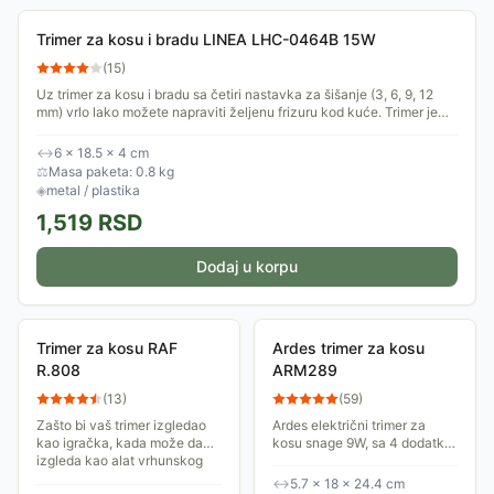
Trimer za kosu i bradu LINEA LHC-0464B 15W
(
15
)
Uz trimer za kosu i bradu sa četiri nastavka za šišanje (3, 6, 9, 12
mm) vrlo lako možete napraviti željenu frizuru kod kuće. Trimer je
pogodan za...
↔
6 × 18.5 × 4 cm
⚖
Masa paketa: 0.8 kg
◈
metal / plastika
1,519
RSD
Dodaj u korpu
Trimer za kosu RAF
Ardes trimer za kosu
R.808
ARM289
(
13
)
(
59
)
Zašto bi vaš trimer izgledao
Ardes električni trimer za
kao igračka, kada može da
kosu snage 9W, sa 4 dodatka
izgleda kao alat vrhunskog
u setu: češljem, makazama,
majstora? Sa snažnim
uljem i četkicom za šišćenje.
↔
5.7 × 18 × 24.4 cm