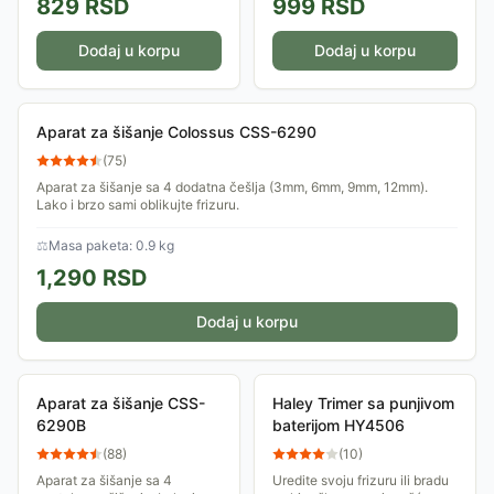
829
RSD
999
RSD
Dodaj u korpu
Dodaj u korpu
Aparat za šišanje Colossus CSS-6290
(
75
)
Aparat za šišanje sa 4 dodatna češlja (3mm, 6mm, 9mm, 12mm).
Lako i brzo sami oblikujte frizuru.
⚖
Masa paketa: 0.9 kg
1,290
RSD
Dodaj u korpu
Aparat za šišanje CSS-
Haley Trimer sa punjivom
6290B
baterijom HY4506
(
88
)
(
10
)
Aparat za šišanje sa 4
Uredite svoju frizuru ili bradu