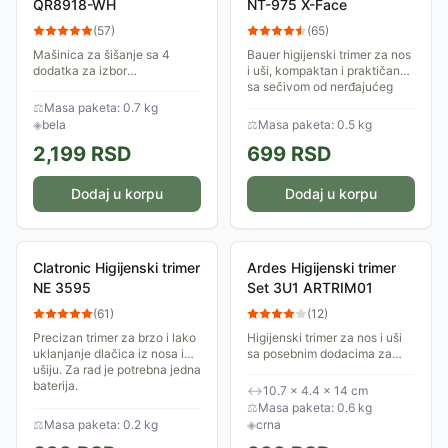
QR8918-WH
NT-975 X-Face
(
57
)
(
65
)
Mašinica za šišanje sa 4
Bauer higijenski trimer za nos
dodatka za izbor
i uši, kompaktan i praktičan
odgovarajuće dužine šišanja i
sa sečivom od nerđajućeg
pratećim priborom za šišanje i
čelika.
⚖
Masa paketa: 0.7 kg
održavanje mašinice.
◈
bela
⚖
Masa paketa: 0.5 kg
2,199
RSD
699
RSD
Dodaj u korpu
Dodaj u korpu
Clatronic Higijenski trimer
Ardes Higijenski trimer
NE 3595
Set 3U1 ARTRIM01
(
61
)
(
12
)
Precizan trimer za brzo i lako
Higijenski trimer za nos i uši
uklanjanje dlačica iz nosa i
sa posebnim dodacima za
ušiju. Za rad je potrebna jedna
bradu i obrve. Svi elementi su
baterija.
lepo i uredno složeni na
↔
10.7 × 4.4 × 14 cm
stalku koji dolazi uz proizvod.
⚖
Masa paketa: 0.6 kg
Tu je...
⚖
Masa paketa: 0.2 kg
◈
crna