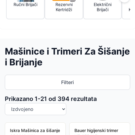
Ručni Brijači
Rezervni
Električni
T
Kertridži
Brijači
Kos
Mašinice i Trimeri Za Šišanje
i Brijanje
Filteri
Sortiranje proizvoda
Prikazano 1-
21
od
394
rezultata
Iskra Mašinica za šišanje
Bauer higijenski trimer