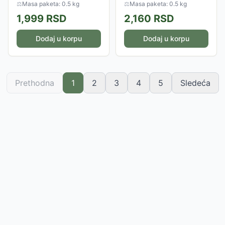
kablom, pružajući slobodu i
⚖
Masa paketa: 0.5 kg
⚖
Masa paketa: 0.5 kg
fleksibilnost pri upotrebi.
1,999
RSD
2,160
RSD
Dodaj u korpu
Dodaj u korpu
Prethodna
1
2
3
4
5
Sledeća