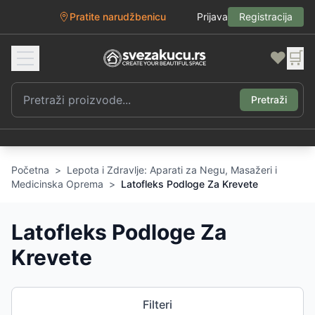
Pratite narudžbenicu
Prijava
Registracija
❤️
🛒
Pretraži
Početna
>
Lepota i Zdravlje: Aparati za Negu, Masažeri i
Medicinska Oprema
>
Latofleks Podloge Za Krevete
Latofleks Podloge Za
Krevete
Filteri