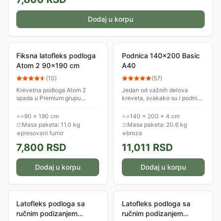
Dodaj u korpu
Fiksna latofleks podloga
Podnica 140x200 Basic
Atom 2 90x190 cm
A40
(
10
)
(
57
)
Krevetna podloga Atom 2
Jedan od važnih delova
spada u Premium grupu
kreveta, svakako su i podnice
podnica. Ovo je bazni model
koje nose težinu dušeka.
koji (u zavisnosti od vrste
Podnica Basic A40 ima 26
↔
90 × 190 cm
↔
140 × 200 × 4 cm
dušeka) daje mekaniji osećaj
letvica.
⚖
Masa paketa: 11.0 kg
⚖
Masa paketa: 20.6 kg
spavanja. Na skali...
◈
presovani furnir
◈
breza
7,800
RSD
11,011
RSD
Dodaj u korpu
Dodaj u korpu
Latofleks podloga sa
Latofleks podloga sa
ručnim podizanjem
ručnim podizanjem