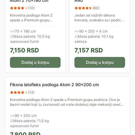
Atom 2 70x190 cm
A40
(
10
)
(
60
)
Krevetna podloga Atom 2
Jedan od važnih delova
spada u Premium grupu
kreveta, svakako su i podnice
podnica. Ovo je bazni model
koje nose težinu dušeka.
koji (u zavisnosti od vrste
Podnica Basic A40 ima 26
↔
70 × 190 cm
↔
90 × 200 × 4 cm
dušeka) daje mekaniji osećaj
letvica.
⚖
Masa paketa: 10.0 kg
⚖
Masa paketa: 10.1 kg
spavanja. Na skali...
◈
presovani furnir
◈
breza
7,150
RSD
7,157
RSD
Dodaj u korpu
Dodaj u korpu
Fiksna latofleks podloga Atom 2 90x200 cm
(
12
)
Krevetna podloga Atom 2 spada u Premium grupu podnica. Ovo je
bazni model koji (u zavisnosti od vrste dušeka) daje mekaniji osećaj
spavanja. Na skali...
↔
90 × 200 cm
⚖
Masa paketa: 11.0 kg
◈
presovani furnir
7,800
RSD