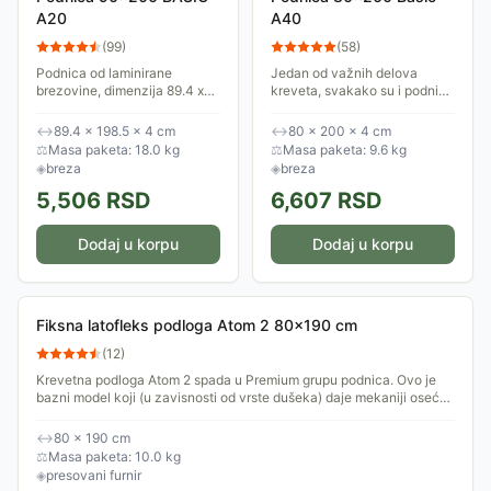
A20
A40
(
99
)
(
58
)
Podnica od laminirane
Jedan od važnih delova
brezovine, dimenzija 89.4 x
kreveta, svakako su i podnice
198.5 x 4 cm. Sadrži 13
koje nose težinu dušeka.
poprečnih letvica.
Podnica Basic A40 ima 26
↔
89.4 × 198.5 × 4 cm
↔
80 × 200 × 4 cm
letvica.
⚖
Masa paketa: 18.0 kg
⚖
Masa paketa: 9.6 kg
◈
breza
◈
breza
5,506
RSD
6,607
RSD
Dodaj u korpu
Dodaj u korpu
Fiksna latofleks podloga Atom 2 80x190 cm
(
12
)
Krevetna podloga Atom 2 spada u Premium grupu podnica. Ovo je
bazni model koji (u zavisnosti od vrste dušeka) daje mekaniji osećaj
spavanja. Na skali...
↔
80 × 190 cm
⚖
Masa paketa: 10.0 kg
◈
presovani furnir