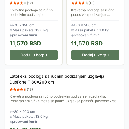
uzglavlja DuoForte.T
uzglavlja DuoForte.T
(
12
)
(
15
)
70x190 cm
70x200 cm
Krevetna podloga sa ručno
Krevetna podloga sa ručno
podesivim podizanjem
podesivim podizanjem
uzglavlja. Pomeranjem ručke
uzglavlja. Pomeranjem ručke
može se podići uzglavlje
može se podići uzglavlje
↔
70 × 190 cm
↔
70 × 200 cm
pomoću posebne vrste okova
pomoću posebne vrste okova
⚖
Masa paketa: 13.0 kg
⚖
Masa paketa: 13.0 kg
- makaza u 10-ak...
- makaza u 10-ak...
◈
presovani furnir
◈
presovani furnir
11,570
RSD
11,570
RSD
Dodaj u korpu
Dodaj u korpu
Latofleks podloga sa ručnim podizanjem uzglavlja
DuoForte.T 80x200 cm
(
15
)
Krevetna podloga sa ručno podesivim podizanjem uzglavlja.
Pomeranjem ručke može se podići uzglavlje pomoću posebne vrste
okova - makaza u 10-ak...
↔
80 × 200 cm
⚖
Masa paketa: 13.0 kg
◈
presovani furnir