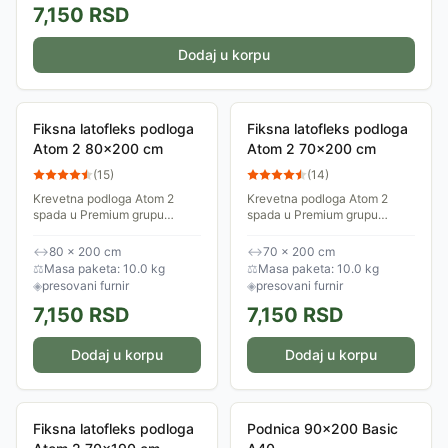
7,150
RSD
Dodaj u korpu
Fiksna latofleks podloga
Fiksna latofleks podloga
Atom 2 80x200 cm
Atom 2 70x200 cm
(
15
)
(
14
)
Krevetna podloga Atom 2
Krevetna podloga Atom 2
spada u Premium grupu
spada u Premium grupu
podnica. Ovo je bazni model
podnica. Ovo je bazni model
koji (u zavisnosti od vrste
koji (u zavisnosti od vrste
↔
80 × 200 cm
↔
70 × 200 cm
dušeka) daje mekaniji osećaj
dušeka) daje mekaniji osećaj
⚖
Masa paketa: 10.0 kg
⚖
Masa paketa: 10.0 kg
spavanja. Na skali...
spavanja. Na skali...
◈
presovani furnir
◈
presovani furnir
7,150
RSD
7,150
RSD
Dodaj u korpu
Dodaj u korpu
Fiksna latofleks podloga
Podnica 90x200 Basic