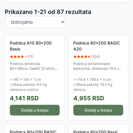
Sortiranje proizvoda
Prikazano 1-
21
od
87
rezultata
Podnica A10 80x200
Podnica 80x200 BASIC
Basic
A20
(
11
)
(
104
)
Podnica dimenzija
Podnica od laminirane
80x195cm. Sadrži 22 letvice
brezovine, dimenzija 79.4 x
od brezove iverice.
198.5 x 4 cm. Sadrži 13
poprečnih letvica.
↔
80 × 195 × 1 cm
↔
79.4 × 198.5 × 4 cm
⚖
Masa paketa: 6.0 kg
⚖
Masa paketa: 16.0 kg
◈
brezova iverica
◈
breza
4,141
RSD
4,955
RSD
Dodaj u korpu
Dodaj u korpu
Podnica 90x200 BASIC
Podnica 80x200 Basic