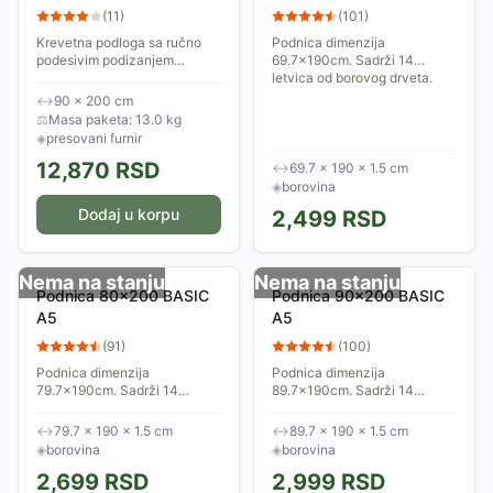
uzglavlja DuoForte.T
(
11
)
(
101
)
90x200 cm
Krevetna podloga sa ručno
Podnica dimenzija
podesivim podizanjem
69.7x190cm. Sadrži 14
uzglavlja. Pomeranjem ručke
letvica od borovog drveta.
može se podići uzglavlje
↔
90 × 200 cm
pomoću posebne vrste okova
⚖
Masa paketa: 13.0 kg
- makaza u 10-ak...
◈
presovani furnir
12,870
RSD
↔
69.7 × 190 × 1.5 cm
◈
borovina
Dodaj u korpu
2,499
RSD
Nema na stanju
Nema na stanju
Podnica 80x200 BASIC
Podnica 90x200 BASIC
A5
A5
(
91
)
(
100
)
Podnica dimenzija
Podnica dimenzija
79.7x190cm. Sadrži 14
89.7x190cm. Sadrži 14
letvica od borovog drveta.
letvica od borovog drveta.
↔
79.7 × 190 × 1.5 cm
↔
89.7 × 190 × 1.5 cm
◈
borovina
◈
borovina
2,699
RSD
2,999
RSD