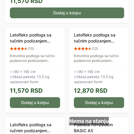
11,570
RSD
Dodaj u korpu
Latofleks podloga sa
Latofleks podloga sa
ručnim podizanjem
ručnim podizanjem
uzglavlja DuoForte.T
uzglavlja DuoForte.T
(
15
)
(
12
)
80x190 cm
90x190 cm
Krevetna podloga sa ručno
Krevetna podloga sa ručno
podesivim podizanjem
podesivim podizanjem
uzglavlja. Pomeranjem ručke
uzglavlja. Pomeranjem ručke
može se podići uzglavlje
može se podići uzglavlje
↔
80 × 190 cm
↔
90 × 190 cm
pomoću posebne vrste okova
pomoću posebne vrste okova
⚖
Masa paketa: 13.0 kg
⚖
Masa paketa: 13.0 kg
- makaza u 10-ak...
- makaza u 10-ak...
◈
presovani furnir
◈
presovani furnir
11,570
RSD
12,870
RSD
Dodaj u korpu
Dodaj u korpu
Nema na stanju
Latofleks podloga sa
Podnica 70x200cm
ručnim podizanjem
BASIC A5