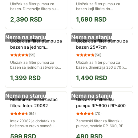
Uložak za filter pumpu za
Uložak za filter pumpu za
bazen. Dimenzije filtera su
bazen koji filtrira do
200 x 108 x 57mm. Oba kraja
2m&#179; vode na čas.
2,390
RSD
1,690
RSD
su otvorena.
Dimenzije filtera su 170 x 110
x 43mm.
Nema na stanju
Nema na stanju
Uložak za filter pumpu za
Uložak za filter pumpu za
bazen sa jednom
bazen 25x7cm
zatvorenom stranom
(
55
)
(
56
)
200x115
Uložak za filter pumpu za
Uložak za filter pumpu za
bazen sa jednom zatvorenom
bazen, dimenzija 250 x 70 x
stranom, dimenzija 200 x 115
26mm. Proizvedeno u
1,399
RSD
1,490
RSD
x 55mm.
Francuskoj.
Nema na stanju
Nema na stanju
Multifunkcionalni čistač
Uložak za filtersku
filtera Intex 29082
pumpu RP-600 i RP-400
(
64
)
(
70
)
Intex 29082 je dodatak za
Zamenski filter za filtersku
baštensko crevo pomoću
pumpe, modela RP-600, RP-
koga se lako i brzo može
400
599
RSD
490
RSD
očistiti postojeći uložak u