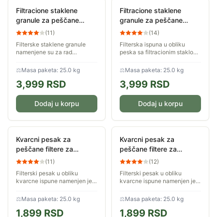
Filtracione staklene
Filtracione staklene
granule za peščane
granule za peščane
filtere za bazene 0,5-
filtere za bazene 1-2mm
(
11
)
(
14
)
1mm 25kg
25kg
Filterske staklene granule
Filterska ispuna u obliku
namenjene su za rad
peska sa filtracionim staklom
peščanih filtera u bazenima.
namenjena je za rad peščanih
Granulacija: 0,5-1mm.
filtera za bazene. Granulacija:
⚖
Masa paketa: 25.0 kg
⚖
Masa paketa: 25.0 kg
Količina: 25kg
1-2mm. Količina: 25kg
3,999
RSD
3,999
RSD
Dodaj u korpu
Dodaj u korpu
Kvarcni pesak za
Kvarcni pesak za
peščane filtere za
peščane filtere za
bazene 1-2mm 25kg
bazene 0,4-0,8mm 25kg
(
11
)
(
12
)
Filterski pesak u obliku
Filterski pesak u obliku
kvarcne ispune namenjen je
kvarcne ispune namenjen je
za rad peščanih filtera za
za rad peščanih filtera za
bazene. Granulacija: 1-2mm.
bazene. Granulacija: 0,4-
⚖
Masa paketa: 25.0 kg
⚖
Masa paketa: 25.0 kg
Količina: 25kg
0,8mm. Količina: 25kg
1,899
RSD
1,899
RSD