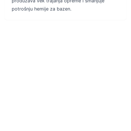
produžava vek trajanja opreme i smanjuje
potrošnju hemije za bazen.