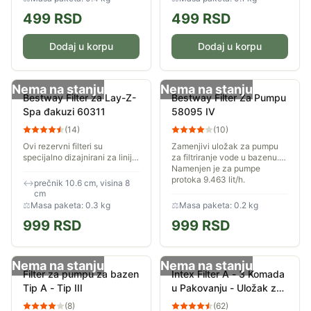
499
RSD
499
RSD
Dodaj u korpu
Dodaj u korpu
Nema na stanju
Nema na stanju
Bestway Filter za Lay-Z-
Bestway Filter Za Pumpu
Spa đakuzi 60311
58095 IV
(
14
)
(
10
)
Ovi rezervni filteri su
Zamenjivi uložak za pumpu
specijalno dizajnirani za liniju
za filtriranje vode u bazenu.
Bestway® Lay-Z-Spa đakuzi
Namenjen je za pumpe
pumpe: Miami, Cancun,
protoka 9.463 lit/h.
↔
prečnik 10.6 cm, visina 8
Helsinki, Paris, Hawaii, Bali,
cm
Tahiti,...
⚖
Masa paketa: 0.3 kg
⚖
Masa paketa: 0.2 kg
999
RSD
999
RSD
Nema na stanju
Nema na stanju
Filter za pumpu za bazen
Intex Filter A - 3 Komada
Tip A - Tip III
u Pakovanju - Uložak za
filtersku pumpu 29003
(
8
)
(
62
)