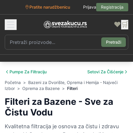
Pratite narudžbenicu
Prijava
Registracija
❤️
🛒
Pretraži
Pumpe Za Filtraciju
Setovi Za Čišćenje
Početna
>
Bazeni za Dvorište, Oprema i Hemija - Najveći
Izbor
>
Oprema za Bazene
>
Filteri
Filteri za Bazene - Sve za
Čistu Vodu
Kvalitetna filtracija je osnova za čistu i zdravu