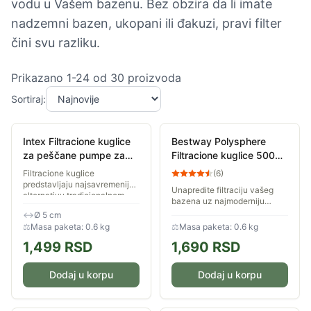
vodu u Vašem bazenu. Bez obzira da li imate
nadzemni bazen, ukopani ili đakuzi, pravi filter
čini svu razliku.
Prikazano
1
-
24
od
30
proizvoda
Sortiraj:
Intex Filtracione kuglice
Bestway Polysphere
za peščane pumpe za
Filtracione kuglice 500g
bazene 500g
58475
Filtracione kuglice
(
6
)
predstavljaju najsavremeniju
Unapredite filtraciju vašeg
alternativu tradicionalnom
bazena uz najmoderniju
pesku za peščane filtracione
zamenu za kvarcni pesak.
↔
Ø 5 cm
pumpe. Zbog svoje specifične
Bestway PolySphere loptice
⚖
Masa paketa: 0.6 kg
⚖
Masa paketa: 0.6 kg
strukture,...
su dizajnirane da učine
1,499
RSD
1,690
RSD
održavanje bazena...
Dodaj u korpu
Dodaj u korpu