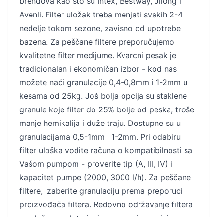
brendova kao što su Intex, Bestway, Jilong i
Avenli. Filter uložak treba menjati svakih 2-4
nedelje tokom sezone, zavisno od upotrebe
bazena. Za peščane filtere preporučujemo
kvalitetne filter medijume. Kvarcni pesak je
tradicionalan i ekonomičan izbor - kod nas
možete naći granulacije 0,4-0,8mm i 1-2mm u
kesama od 25kg. Još bolja opcija su staklene
granule koje filter do 25% bolje od peska, troše
manje hemikalija i duže traju. Dostupne su u
granulacijama 0,5-1mm i 1-2mm. Pri odabiru
filter uloška vodite računa o kompatibilnosti sa
Vašom pumpom - proverite tip (A, III, IV) i
kapacitet pumpe (2000, 3000 l/h). Za peščane
filtere, izaberite granulaciju prema preporuci
proizvođača filtera. Redovno održavanje filtera