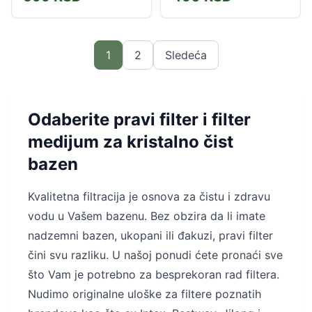
filterskoj pumpi nadzemnog
bazena.
1
2
Sledeća
Odaberite pravi filter i filter
medijum za kristalno čist
bazen
Kvalitetna filtracija je osnova za čistu i zdravu
vodu u Vašem bazenu. Bez obzira da li imate
nadzemni bazen, ukopani ili đakuzi, pravi filter
čini svu razliku. U našoj ponudi ćete pronaći sve
što Vam je potrebno za besprekoran rad filtera.
Nudimo originalne uloške za filtere poznatih