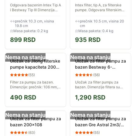
Odgovara bazenim Intex Tip A
Intex filter, tip A, za filterske
i Bestway Tip III Dimenzija
pumpe. Odgovara filterskim
103 x 198 mm
pumpama sa sledećim
fabričkom brojem: 28603
↔
prečnik 10.3 cm, visina
↔
prečnik 10.5 cm, visina 20
(58603), 28604 (58604),
19.8 cm
cm
28637 (58637), 28638...
⚖
Masa paketa: 0.2 kg
⚖
Masa paketa: 0.4 kg
899
RSD
935
RSD
Nema na stanju
Nema na stanju
Uložak za Jilong filterske
Uložak za filter pumpu za
pumpe kapaciteta 2000 i
bazen Bestway 6-
3000 litara na sat
8m&#179;/h 200x105
(
55
)
(
56
)
Filter za pumpu za bazen.
Uložak za filter pumpu za
Dimenzije: prečnik: 106 mm,
bazen. Dimenzije filtera su
visina: 132 mm. Predviđen je
200 x 105 x 50mm. Kapacitet
490
RSD
1,290
RSD
za JiLong pumpe kapaciteta
ovog filtera je 6-8m&#179;
2000 l/h (530 gal/h) i 3000
vode na čas.
l/h (800...
Nema na stanju
Nema na stanju
Uložak za filter pumpu za
Uložak za filter pumpu za
bazen 200x108
bazen Gre Astral 2m3/h
17x11cm
(
63
)
(
55
)