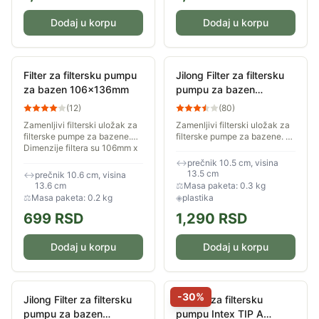
Dodaj u korpu
Dodaj u korpu
Filter za filtersku pumpu
Jilong Filter za filtersku
za bazen 106x136mm
pumpu za bazen
105x135mm 2kom
(
12
)
(
80
)
290799 V01
Zamenljivi filterski uložak za
Zamenljivi filterski uložak za
filterske pumpe za bazene.
filterske pumpe za bazene. U
Dimenzije filtera su 106mm x
pakovanju su dva filtera.
136mm. Ekološki prihvatljiv,
Dimenzije filtera su 105mm x
↔
prečnik 10.5 cm, visina
jer se može koristiti više puta
135mm.
13.5 cm
↔
prečnik 10.6 cm, visina
-...
13.6 cm
⚖
Masa paketa: 0.3 kg
⚖
Masa paketa: 0.2 kg
◈
plastika
699
RSD
1,290
RSD
Dodaj u korpu
Dodaj u korpu
-
30
%
Jilong Filter za filtersku
Uložak za filtersku
pumpu za bazen
pumpu Intex TIP A