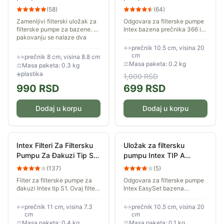
8x8.8cm 2kom 290587
EasySet bazena prečnika
(
58
)
(
64
)
366 cm 457 cm 549 cm
Zamenljivi filterski uložak za
Odgovara za filterske pumpe
29002 dvopak
filterske pumpe za bazene. U
Intex bazena prečnika 366 i
pakovanju se nalaze dva
457 i 549 cm. Fabrički broj
filtera. Dimenzije filtera su
filtera: 29902 TIP: A.
↔
prečnik 10.5 cm, visina 20
8x8.8cm.
Pakovanje sadrži dva filtera.
cm
↔
prečnik 8 cm, visina 8.8 cm
⚖
Masa paketa: 0.2 kg
⚖
Masa paketa: 0.3 kg
◈
plastika
1,000
RSD
990
RSD
699
RSD
Dodaj u korpu
Dodaj u korpu
Intex Filteri Za Filtersku
Uložak za filtersku
Pumpu Za Ðakuzi Tip S1
pumpu Intex TIP A
29001 - 2 komada
EasySet bazena prečnika
(
137
)
(
5
)
366cm i 457 cm 29000
Filter za filterske pumpe za
Odgovara za filterske pumpe
(59900)
đakuzi Intex tip S1. Ovaj filter
Intex EasySet bazena
namenjen je filterskim
prečnika 366 i 457 i 549 cm.
pumpama za modele: Intex
Fabrički broj filtera: 59900
↔
prečnik 11 cm, visina 7.3
↔
prečnik 10.5 cm, visina 20
PureSpa Bubble Therapy i
TIP: A
cm
cm
Intex PureSpa...
⚖
Masa paketa: 0.4 kg
⚖
Masa paketa: 0.1 kg