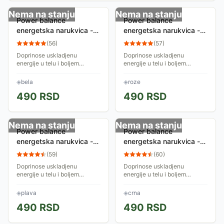
Nema na stanju
Nema na stanju
Power balance
Power balance
energetska narukvica -
energetska narukvica -
bela
roze
(
56
)
(
57
)
Doprinose uskladjenu
Doprinose uskladjenu
energije u telu i boljem
energije u telu i boljem
funkcionisanju organizma u
funkcionisanju organizma u
celosti. Izradjena je od
celosti. Izradjena je od
◈
bela
◈
roze
izdržljivog materijala,
izdržljivog materijala,
490
RSD
490
RSD
medicinskog silikona
medicinskog silikona
Nema na stanju
Nema na stanju
Power balance
Power balance
energetska narukvica -
energetska narukvica -
plava
crna
(
59
)
(
60
)
Doprinose uskladjenu
Doprinose uskladjenu
energije u telu i boljem
energije u telu i boljem
funkcionisanju organizma u
funkcionisanju organizma u
celosti. Izradjena je od
celosti. Izradjena je od
◈
plava
◈
crna
izdržljivog materijala,
izdržljivog materijala,
490
RSD
490
RSD
medicinskog silikona
medicinskog silikona