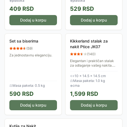
◈
plastika
◈
plastika
409
RSD
529
RSD
Dodaj u korpu
Dodaj u korpu
Set sa biserima
Kikkerland stalak za
nakit Ptice JK07
(
59
)
(
140
)
Za jednostavnu eleganciju.
Elegantan i praktičan stalak
za odlaganje vašeg nakita.
Izrađen je od čelika. Sprečiće
da se vaši lančići i ogrlice
↔
10 × 14.5 × 14.5 cm
umrse, a sve će biti na
⚖
Masa paketa: 1.0 kg
jednom...
⚖
Masa paketa: 0.5 kg
◈
crna
590
RSD
1,599
RSD
Dodaj u korpu
Dodaj u korpu
Kutija za Nakit