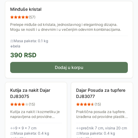
Minđuše kristal
(
57
)
Prelepe miđuše od kristala, jednostavnog i elegantnog dizajna.
Mogu se nositi i u dnevnim i u večenjim odevnim kombinacijama.
⚖
Masa paketa: 0.1 kg
◈
bela
390
RSD
Dodaj u korpu
Kutija za nakit Dajar
Dajar Posuda za tupfere
DJ83075
DJ83077
(
15
)
(
15
)
Kutija za nakit i kozmetiku je
Praktična posuda za tupfere.
napravljena od providne
izrađena od providne plastike.
plastike i veoma je praktična.
Visina kutije je 20cm, a
Dimenzije kutije su 9x9x7cm.
prečnik 7cm.
↔
9 × 9 × 7 cm
↔
prečnik 7 cm, visina 20 cm
⚖
Masa paketa: 0.4 kg
⚖
Masa paketa: 0.4 kg