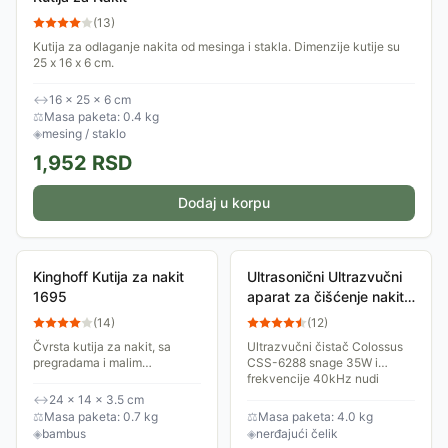
(
13
)
Kutija za odlaganje nakita od mesinga i stakla. Dimenzije kutije su
25 x 16 x 6 cm.
↔
16 × 25 × 6 cm
⚖
Masa paketa: 0.4 kg
◈
mesing / staklo
1,952
RSD
Dodaj u korpu
Kinghoff Kutija za nakit
Ultrasonični Ultrazvučni
1695
aparat za čišćenje nakita
Colossus CSS-6288
(
14
)
(
12
)
Čvrsta kutija za nakit, sa
Ultrazvučni čistač Colossus
pregradama i malim
CSS-6288 snage 35W i
ogledalom. Izrađena je od
frekvencije 40kHz nudi
drveta bambusa.
dubinsko čišćenje sa 5
↔
24 × 14 × 3.5 cm
ciklusa. Rezervoar od 600ml
⚖
Masa paketa: 0.7 kg
⚖
Masa paketa: 4.0 kg
od nerđajućeg čelika...
◈
bambus
◈
nerđajući čelik