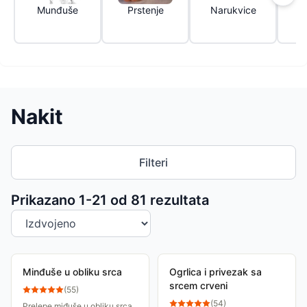
Munđuše
Prstenje
Narukvice
Nakit
Filteri
Sortiranje proizvoda
Prikazano 1-
21
od
81
rezultata
Minđuše u obliku srca
Ogrlica i privezak sa
srcem crveni
(
55
)
(
54
)
Prelepe miđuše u obliku srca,