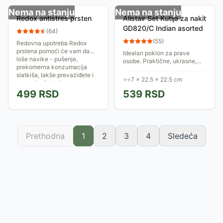
Nema na stanju
Nema na stanju
Redox antistres prsten
Alistair Set Kutija za nakit
GD820/C Indian asorted
(
64
)
(
55
)
Redovna upotreba Redox
prstena pomoći će vam da
Idealan poklon za prave
loše navike - pušenje,
osobe. Praktične, ukrasne,
prekomerna konzumacija
lepe i dovoljno prostrane da
slatkiša, lakše prevaziđete i
nakit bude lepo sortiran.
↔
7 × 22.5 × 22.5 cm
zamenite ih korisnom...
Dimenzije su: 22.5x22.5x7
499
RSD
539
RSD
cm
Prethodna
1
2
3
4
Sledeća