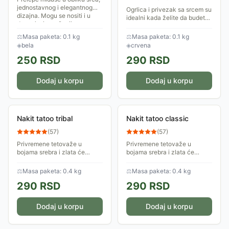
jednostavnog i elegantnog
Ogrlica i privezak sa srcem su
dizajna. Mogu se nositi i u
idealni kada želite da budete
dnevnim i u večenjim
elegantni tokom celog dana.
odevnim kombinacijama.
⚖
Masa paketa: 0.1 kg
⚖
Masa paketa: 0.1 kg
◈
bela
◈
crvena
250
RSD
290
RSD
Dodaj u korpu
Dodaj u korpu
Nakit tatoo tribal
Nakit tatoo classic
(
57
)
(
57
)
Privremene tetovaže u
Privremene tetovaže u
bojama srebra i zlata će
bojama srebra i zlata će
ukrasiti Vaše telo svojim
ukrasiti Vaše telo svojim
fenomenalnim dizajnom i
fenomenalnim dizajnom i
⚖
Masa paketa: 0.4 kg
⚖
Masa paketa: 0.4 kg
zameniti nakit, pružajući Vam
zameniti nakit, pružajući Vam
290
RSD
290
RSD
atraktivan i trendy...
atraktivan i trendy...
Dodaj u korpu
Dodaj u korpu