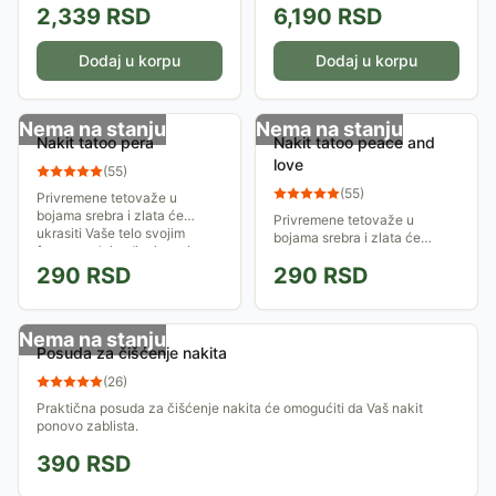
2,339
RSD
6,190
RSD
Dodaj u korpu
Dodaj u korpu
Nema na stanju
Nema na stanju
Nakit tatoo pera
Nakit tatoo peace and
love
(
55
)
(
55
)
Privremene tetovaže u
bojama srebra i zlata će
Privremene tetovaže u
ukrasiti Vaše telo svojim
bojama srebra i zlata će
fenomenalnim dizajnom i
ukrasiti Vaše telo svojim
zameniti nakit, pružajući Vam
290
RSD
290
RSD
fenomenalnim dizajnom i
atraktivan i trendy...
zameniti nakit, pružajući Vam
atraktivan i trendy...
Nema na stanju
Posuda za čišćenje nakita
(
26
)
Praktična posuda za čišćenje nakita će omogućiti da Vaš nakit
ponovo zablista.
390
RSD