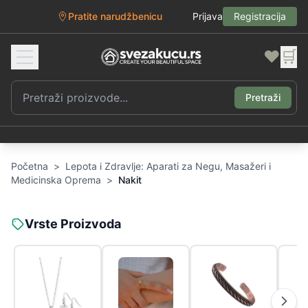
Pratite narudžbenicu
Prijava
Registracija
❤️
🛒
Pretraži
Početna
>
Lepota i Zdravlje: Aparati za Negu, Masažeri i
Medicinska Oprema
>
Nakit
Vrste Proizvoda