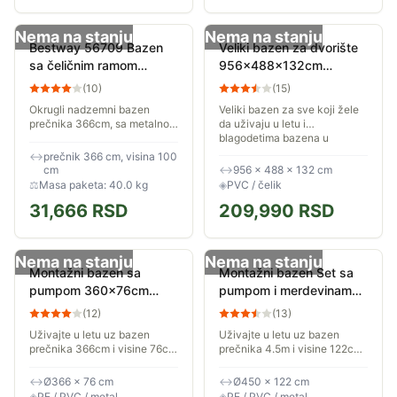
Nema na stanju
Nema na stanju
Bestway 56709 Bazen
Veliki bazen za dvorište
sa čeličnim ramom
956x488x132cm
pumpom i merdevinama
Bestway Power Steel
(
10
)
(
15
)
3.66m x 1m
56623
Okrugli nadzemni bazen
Veliki bazen za sve koji žele
prečnika 366cm, sa metalnom
da uživaju u letu i
konstrukcijom. Telo bazena je
blagodetima bazena u
izrađeno od izdržljivog
privatnosti svog dvorišta.
↔
prečnik 366 cm, visina 100
troslojnog materijala. Sastavni
Dimenzije bazena su 9,56 x
cm
↔
956 × 488 × 132 cm
deo kompleta...
4,88 x 1,32m. Uz bazen...
⚖
Masa paketa: 40.0 kg
◈
PVC / čelik
31,666
RSD
209,990
RSD
Nema na stanju
Nema na stanju
Montažni bazen sa
Montažni bazen Set sa
pumpom 360x76cm
pumpom i merdevinama
Avenli 26-374101
450x122cm Avenli
(
12
)
(
13
)
17802EU
Uživajte u letu uz bazen
Uživajte u letu uz bazen
prečnika 366cm i visine 76cm
prečnika 4.5m i visine 122cm
u svom dvorištu. Za
u svom dvorištu. Za
fenomenalnu porodičnu
fenomenalnu porodičnu
↔
Ø366 × 76 cm
↔
Ø450 × 122 cm
zabavu u vašem dvorištu i
zabavu u vašem dvorištu i
◈
PE / PVC / metal
◈
PE / PVC / metal