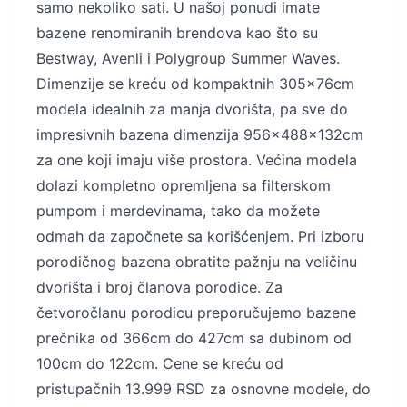
samo nekoliko sati. U našoj ponudi imate
bazene renomiranih brendova kao što su
Bestway, Avenli i Polygroup Summer Waves.
Dimenzije se kreću od kompaktnih 305x76cm
modela idealnih za manja dvorišta, pa sve do
impresivnih bazena dimenzija 956x488x132cm
za one koji imaju više prostora. Većina modela
dolazi kompletno opremljena sa filterskom
pumpom i merdevinama, tako da možete
odmah da započnete sa korišćenjem. Pri izboru
porodičnog bazena obratite pažnju na veličinu
dvorišta i broj članova porodice. Za
četvoročlanu porodicu preporučujemo bazene
prečnika od 366cm do 427cm sa dubinom od
100cm do 122cm. Cene se kreću od
pristupačnih 13.999 RSD za osnovne modele, do