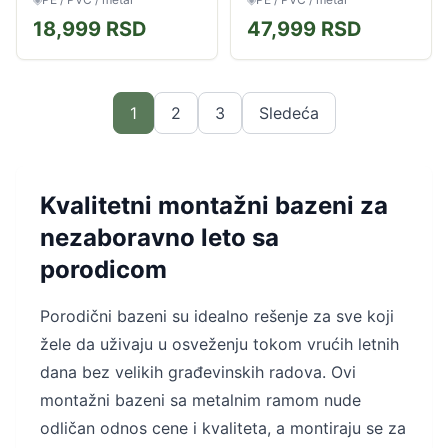
opuštanje tokom vrelih...
opuštanje tokom vrelih...
18,999
RSD
47,999
RSD
1
2
3
Sledeća
Kvalitetni montažni bazeni za
nezaboravno leto sa
porodicom
Porodični bazeni su idealno rešenje za sve koji
žele da uživaju u osveženju tokom vrućih letnih
dana bez velikih građevinskih radova. Ovi
montažni bazeni sa metalnim ramom nude
odličan odnos cene i kvaliteta, a montiraju se za