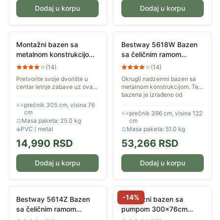
Dodaj u korpu
Dodaj u korpu
Montažni bazen sa
Bestway 5618W Bazen
metalnom konstrukcijom i
sa čeličnim ramom
pumpom 305x76cm
pumpom i merdevinama
(
14
)
(
14
)
375001
3.96 m x 1.22 m
Pretvorite svoje dvorište u
Okrugli nadzemni bazen sa
centar letnje zabave uz ovaj
metalnom konstrukcijom. Telo
robusni montažni bazen. Sa
bazena je izrađeno od
prečnikom od preko 3 metra i
izdržljivog troslojnog
↔
prečnik 305 cm, visina 76
dubinom koja je idealna za
materijala. Sastavni deo
cm
↔
prečnik 396 cm, visina 122
decu i...
kompleta čine merdevine...
⚖
Masa paketa: 25.0 kg
cm
◈
PVC / metal
⚖
Masa paketa: 51.0 kg
14,990
RSD
53,266
RSD
Dodaj u korpu
Dodaj u korpu
-
14
%
Bestway 5614Z Bazen
Montažni bazen sa
sa čeličnim ramom
pumpom 300x76cm
pumpom i merdevinama
Avenli 26-337001