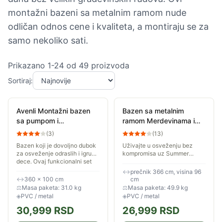
montažni bazeni sa metalnim ramom nude
odličan odnos cene i kvaliteta, a montiraju se za
samo nekoliko sati.
Prikazano
1
-
24
od
49
proizvoda
Sortiraj:
Avenli Montažni bazen
Bazen sa metalnim
sa pumpom i
ramom Merdevinama i
merdevinama
Pumpom 366x91 cm
(
3
)
(
13
)
360x100cm 8816l
Polygroup Summer
Bazen koji je dovoljno dubok
Uživajte u osveženju bez
375102
Waves
za osveženje odraslih i igru
kompromisa uz Summer
dece. Ovaj funkcionalni set
Waves bazen sa čvrstom
stiže sa sopstvenom filter-
metalnom konstrukcijom. Sa
↔
prečnik 366 cm, visina 96
pumpom za održavanje
prečnikom od 3,66 metara,
↔
360 × 100 cm
cm
bistrine vode i...
ovaj bazen je prava mera za...
⚖
Masa paketa: 31.0 kg
⚖
Masa paketa: 49.9 kg
◈
PVC / metal
◈
PVC / metal
30,999
RSD
26,999
RSD