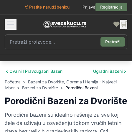
Pratite narudžbenicu
Prijava
Registracija
❤️
🛒
Pretraži
Ovalni I Pravougaoni Bazeni
Ugradni Bazeni
Početna
>
Bazeni za Dvorište, Oprema i Hemija - Najveći
Izbor
>
Bazeni za Dvorište
>
Porodični Bazeni
Porodični Bazeni za Dvorište
Porodični bazeni su idealno rešenje za sve koji
žele da uživaju u osveženju tokom vrućih letnih
dana bez velikih građevinskih radova. Ovi