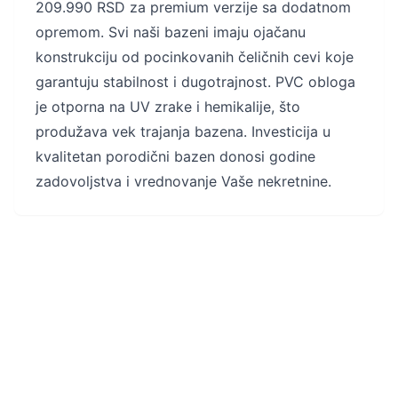
209.990 RSD za premium verzije sa dodatnom
opremom. Svi naši bazeni imaju ojačanu
konstrukciju od pocinkovanih čeličnih cevi koje
garantuju stabilnost i dugotrajnost. PVC obloga
je otporna na UV zrake i hemikalije, što
produžava vek trajanja bazena. Investicija u
kvalitetan porodični bazen donosi godine
zadovoljstva i vrednovanje Vaše nekretnine.