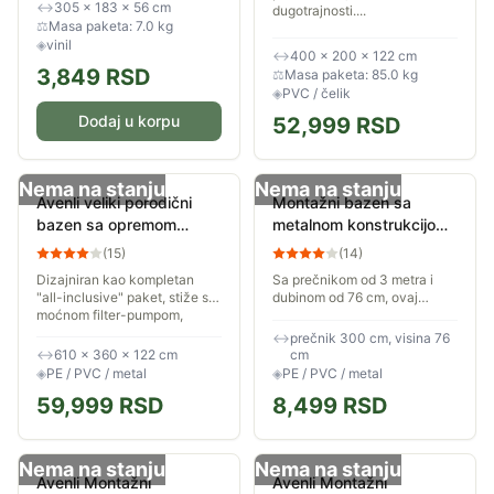
litara.
↔
305 × 183 × 56 cm
dugotrajnosti....
⚖
Masa paketa: 7.0 kg
◈
vinil
↔
400 × 200 × 122 cm
3,849
RSD
⚖
Masa paketa: 85.0 kg
◈
PVC / čelik
Dodaj u korpu
52,999
RSD
Nema na stanju
Nema na stanju
Avenli veliki porodični
Montažni bazen sa
bazen sa opremom
metalnom konstrukcijom
610x360x122cm
300x76cm Avenli 26-
(
15
)
(
14
)
337000
Dizajniran kao kompletan
Sa prečnikom od 3 metra i
"all-inclusive" paket, stiže sa
dubinom od 76 cm, ovaj
moćnom filter-pumpom,
bazen pruža idealan prostor
merdevinama, zaštitnom
za opuštanje cele porodice
↔
prečnik 300 cm, visina 76
podlogom i pokrivačem.
tokom vrelih letnjih dana.
↔
610 × 360 × 122 cm
cm
Kombinacijom gornjeg...
Izrađen na bazi...
◈
PE / PVC / metal
◈
PE / PVC / metal
59,999
RSD
8,499
RSD
Nema na stanju
Nema na stanju
Avenli Montažni
Avenli Montažni