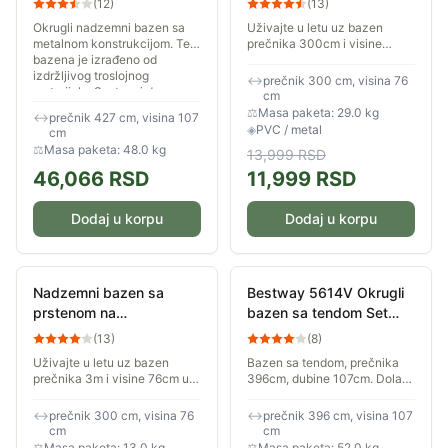
(
12
)
(
13
)
4.27m x 1.07m
Okrugli nadzemni bazen sa
Uživajte u letu uz bazen
metalnom konstrukcijom. Telo
prečnika 300cm i visine
bazena je izrađeno od
76cm u svom dvorištu. Za
izdržljivog troslojnog
fenomenalnu porodičnu
↔
prečnik 300 cm, visina 76
materijala. Sastavni deo
zabavu u vašem dvorištu i
cm
kompleta čine merdevine...
opuštanje tokom vrelih...
⚖
Masa paketa: 29.0 kg
↔
prečnik 427 cm, visina 107
◈
PVC / metal
cm
⚖
Masa paketa: 48.0 kg
13,999
RSD
46,066
RSD
11,999
RSD
Dodaj u korpu
Dodaj u korpu
Nadzemni bazen sa
Bestway 5614V Okrugli
prstenom na
bazen sa tendom Set
naduvavanje 300x76 cm
396x107
(
13
)
(
8
)
Avenli 26-330001
Uživajte u letu uz bazen
Bazen sa tendom, prečnika
prečnika 3m i visine 76cm u
396cm, dubine 107cm. Dolazi
svom dvorištu. Za
u paketu sa pumpom,
fenomenalnu porodičnu
merdevinama i prekrivačem.
↔
prečnik 300 cm, visina 76
↔
prečnik 396 cm, visina 107
zabavu u vašem dvorištu i
cm
cm
opuštanje tokom vrelih
⚖
Masa paketa: 13.0 kg
⚖
Masa paketa: 52.0 kg