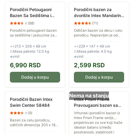
Porodični Petougaoni
Porodični bazen za
Bazen Sa Sedištima i
dvorište Intex Mandarin
Naslonima Za Glavu
Swim Center 57181
(
88
)
(
71
)
BestWay 54153
Porodični petougaoni bazen
Odličan bazen za decu i celu
sa sedištima i jastucima za
porodicu. Napravljen je od
glavu. Dimenzije bazena su
kvalitetnog vinila. Četvrtastog
213 x 206 x 69 cm.
je oblika i kada se napuni
↔
213 × 206 × 69 cm
↔
229 × 147 × 46 cm
Projektovana količina vode je
70% (da dubina vode bude
⚖
Masa paketa: 12.0 kg
⚖
Masa paketa: 4.0 kg
575 litara....
oko 33...
◈
vinil
◈
vinil
6,990
RSD
2,599
RSD
Dodaj u korpu
Dodaj u korpu
Nema na stanju
Porodični Bazen Intex
Intex Prism Frame
Swim Center 58484
Pravougaoni bazen sa
pumpom i merdevinama
(
9
)
Vrhunski porodični bazen iz
400x200x122cm 26790
Intex Prism Frame serije,
Bazen za celu porodicu,
projektovan za sve koji traže
odličnih dimenzija 305 x 183
idealan balans između
x 56 cm sa kapacitetom 999
prostranosti, stabilnosti i