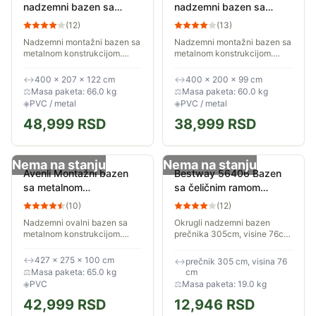
nadzemni bazen sa
nadzemni bazen sa
merdevinama i pumpom
merdevinama i pumpom
(
12
)
(
13
)
400x207x122cm 8870L
400x200x99cm 7020L
Nadzemni montažni bazen sa
Nadzemni montažni bazen sa
26-371203
26-371103
metalnom konstrukcijom.
metalnom konstrukcijom.
Dimenzije postavljenog
Dimenzije postavljenog
bazena su 400 x 207 x
bazena su 400 x 200 x 99cm.
↔
400 × 207 × 122 cm
↔
400 × 200 × 99 cm
122cm. Sastavni deo
Sastavni deo kompleta su
⚖
Masa paketa: 66.0 kg
⚖
Masa paketa: 60.0 kg
kompleta su merdevine i
merdevine i pumpa za...
◈
PVC / metal
◈
PVC / metal
pumpa za...
48,999
RSD
38,999
RSD
Nema na stanju
Nema na stanju
Avenli Montažni bazen
Bestway 56406 Bazen
sa metalnom
sa čeličnim ramom
konstrukcijom
305x76cm
(
10
)
(
12
)
427x275x100cm 8073L
Nadzemni ovalni bazen sa
Okrugli nadzemni bazen
26-372000
metalnom konstrukcijom.
prečnika 305cm, visine 76cm,
Dimenzije postavljenog
sa metalnom konstrukcijom.
bazena su 427 x 275 x
Telo bazena je izrađeno od
↔
427 × 275 × 100 cm
↔
prečnik 305 cm, visina 76
100cm. Sastavni deo
izdržljivog troslojnog
⚖
Masa paketa: 65.0 kg
cm
kompleta su merdevine i
materijala....
◈
PVC
⚖
Masa paketa: 19.0 kg
pumpa za...
42,999
RSD
12,946
RSD