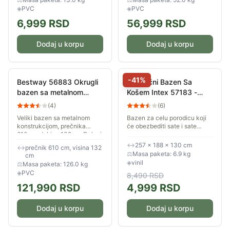
letnjih...
◈
PVC
◈
PVC
6,999
RSD
56,999
RSD
Dodaj u korpu
Dodaj u korpu
-
41
%
Bestway 56883 Okrugli
Porodični Bazen Sa
bazen sa metalnom
Košem Intex 57183 -
konstrukcijom 610x132
Bazen Za Igru
(
4
)
(
6
)
Veliki bazen sa metalnom
Bazen za celu porodicu koji
konstrukcijom, prečnika
će obezbediti sate i sate
610cm, dubine 132cm. Dolazi
nezaboravne zabave - Intex
u paketu sa pumpom,
57183. Lako se naduvava i
↔
257 × 188 × 130 cm
↔
prečnik 610 cm, visina 132
merdevinama i prekrivačem.
postavlja. Zahvata 682 litra
⚖
Masa paketa: 6.9 kg
cm
vode kada se...
◈
vinil
⚖
Masa paketa: 126.0 kg
◈
PVC
8,490
RSD
121,990
RSD
4,999
RSD
Dodaj u korpu
Dodaj u korpu