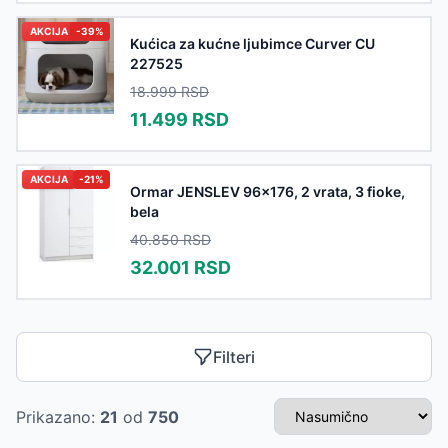
AKCIJA
-
39
%
Kućica za kućne ljubimce Curver CU
227525
18.999
RSD
11.499
RSD
AKCIJA
-
21
%
Ormar JENSLEV 96x176, 2 vrata, 3 fioke,
bela
40.850
RSD
32.001
RSD
Filteri
Prikazano:
21
od
750