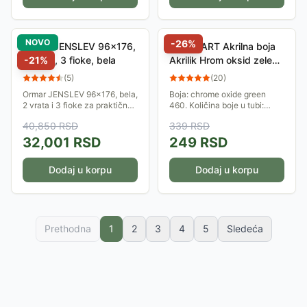
NOVO
-
26
%
Ormar JENSLEV 96x176,
STANDART Akrilna boja
2 vrata, 3 fioke, bela
-
21
%
Akrilik Hrom oksid zelena
120ml
(
5
)
(
20
)
Ormar JENSLEV 96x176, bela,
Boja: chrome oxide green
2 vrata i 3 fioke za praktično
460. Količina boje u tubi:
odlaganje garderobe.
120ml.
40,850
RSD
339
RSD
32,001
RSD
249
RSD
Dodaj u korpu
Dodaj u korpu
Prethodna
1
2
3
4
5
Sledeća