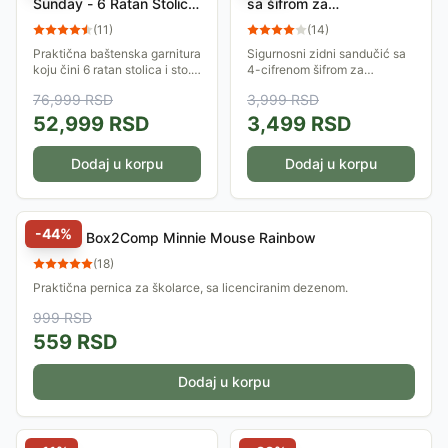
Sunday - 6 Ratan Stolica
sa šifrom za
i Sto
zaključavanje Abus
(
11
)
(
14
)
KeyGarage 707
Praktična baštenska garnitura
Sigurnosni zidni sandučić sa
koju čini 6 ratan stolica i sto.
4-cifrenom šifrom za
Konstrukcija stolica je od
zaključavanje. Idealan je za
76,999
RSD
3,999
RSD
čelika, a pletivo je od PE
odlaganje ključeva, kartica i
ratana. Konstrukcija stola je
drugih predmeta. Preporučuje
52,999
RSD
3,499
RSD
od...
se za...
Dodaj u korpu
Dodaj u korpu
-
44
%
Pernica Box2Comp Minnie Mouse Rainbow
(
18
)
Praktična pernica za školarce, sa licenciranim dezenom.
999
RSD
559
RSD
Dodaj u korpu