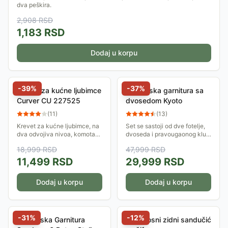
dva peškira.
2,908
RSD
1,183
RSD
Dodaj u korpu
-
39
%
-
37
%
Kućica za kućne ljubimce
Baštenska garnitura sa
Curver CU 227525
dvosedom Kyoto
(
11
)
(
13
)
Krevet za kućne ljubimce, na
Set se sastoji od dve fotelje,
dva odvojiva nivoa, komotan,
dvoseda i pravougaonog klub
sa dva mekana jastuka. Za
stola sa konstrukcijom od
18,999
RSD
47,999
RSD
mačke i male pse.
metala. Ploča stola debljine 5
mm izrađena je od kaljenog...
11,499
RSD
29,999
RSD
Dodaj u korpu
Dodaj u korpu
-
31
%
-
12
%
Baštenska Garnitura
Sigurnosni zidni sandučić