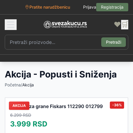
Pratite narudžbenicu
Prijava
Registracija
❤️
🛒
Pretraži
Akcija - Popusti i Sniženja
Početna
/
Akcija
-
36
%
Makaze za grane Fiskars 112290 012799
AKCIJA
6.299
RSD
3.999
RSD