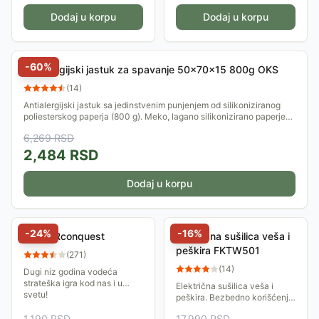
Dodaj u korpu
Dodaj u korpu
-
60
%
Antialergijski jastuk za spavanje 50x70x15 800g OKS
(
14
)
Antialergijski jastuk sa jedinstvenim punjenjem od silikoniziranog
poliesterskog paperja (800 g). Meko, lagano silikonizirano paperje
zadržava svoj...
6,269
RSD
2,484
RSD
Dodaj u korpu
-
24
%
-
16
%
Riziko Rconquest
Električna sušilica veša i
peškira FKTW501
(
271
)
(
14
)
Dugi niz godina vodeća
strateška igra kod nas i u
Električna sušilica veša i
svetu!
peškira. Bezbedno korišćenje,
automatski se gasi u slučaju
1,190
RSD
17,990
RSD