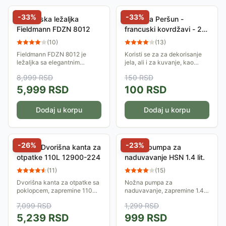
-
33
%
-
33
%
Baštenska ležaljka
Seme za Peršun -
Fieldmann FDZN 8012
francuski kovrdžavi - 2
kesice Petroselinum
(
10
)
(
13
)
crispum (Mill) Nym. 214
Fieldmann FDZN 8012 je
Koristi se za za dekorisanje
ležaljka sa elegantnim
jela, ali i za kuvanje, kao
čeličnim okvirom, koja je
začinska biljka. Peršun, zbog
8,999
RSD
150
RSD
pogodna za spoljašnju i
bogatstva vitamina i minerala,
unutrašnju upotrebu. Naslon
već u malim količinama...
5,999
RSD
100
RSD
FDZN 8012 se može...
Dodaj u korpu
Dodaj u korpu
-
26
%
-
23
%
Curver Dvorišna kanta za
Nožna pumpa za
otpatke 110L 12900-224
naduvavanje HSN 1.4 lit.
(
11
)
(
15
)
Dvorišna kanta za otpatke sa
Nožna pumpa za
poklopcem, zapremine 110
naduvavanje, zapremine 1.4
litara. Napravljena je od
litra. Veoma je laka za
7,099
RSD
1,299
RSD
kvalitetne plastike koja je
nošenje što je čini idealnom
otporna na vremenske uslove.
za dušeke, gume i mišiće za
5,239
RSD
999
RSD
plivanje, različite...