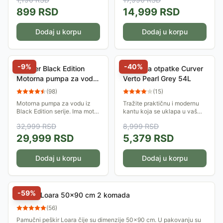
pregrevanja. Termostat.
Tajmer. Snaga ove sušilice je
899
RSD
14,999
RSD
500W.
Dodaj u korpu
Dodaj u korpu
-
9
%
-
40
%
Villager Black Edition
Kanta za otpatke Curver
Motorna pumpa za vodu
Verto Pearl Grey 54L
WP 36 P 041407
(
98
)
(
15
)
Motorna pumpa za vodu iz
Tražite praktičnu i modernu
Black Edition serije. Ima motor
kantu koja se uklapa u vaš
zapremine 212cm&#179;, sa
dom ili radni prostor? Verto
32,999
RSD
8,999
RSD
6KS. Može da izvlači vodu sa
kanta za omogućava
dubine od 8m, odnosno da je
efikasno razdvajanje otpada –
29,999
RSD
5,379
RSD
izbacuje...
savršeno za...
Dodaj u korpu
Dodaj u korpu
-
59
%
Peškiri Loara 50x90 cm 2 komada
(
56
)
Pamučni peškir Loara čije su dimenzije 50x90 cm. U pakovanju su