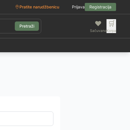
Pratite narudžbenicu
Prijava
Registracija
❤️
🛒
Pretraži
Sačuvano
Korpa
g