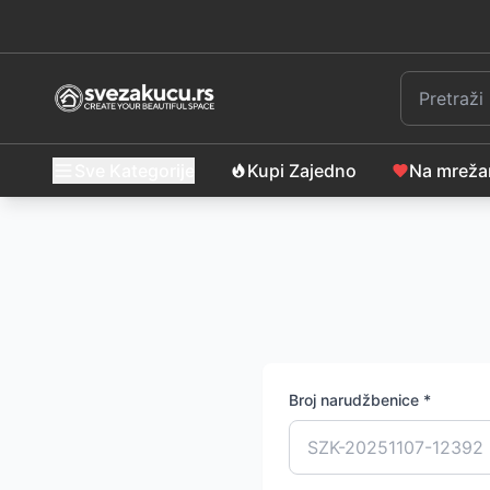
Sve Kategorije
Kupi Zajedno
Na mrež
Broj narudžbenice *