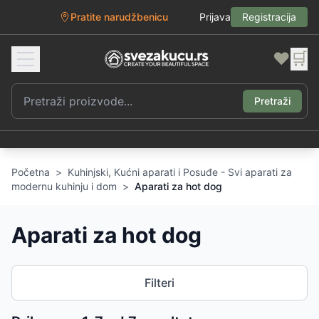
Pratite narudžbenicu
Prijava
Registracija
❤️
🛒
Pretraži
Početna
>
Kuhinjski, Kućni aparati i Posuđe - Svi aparati za
modernu kuhinju i dom
>
Aparati za hot dog
Aparati za hot dog
Filteri