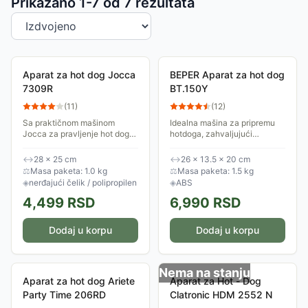
Sortiranje proizvoda
Prikazano 1-
7
od
7
rezultata
Aparat za hot dog Jocca
BEPER Aparat za hot dog
7309R
BT.150Y
(
11
)
(
12
)
Sa praktičnom mašinom
Idealna mašina za pripremu
Jocca za pravljenje hot doga
hotdoga, zahvaljujući
bićete kralj svih zabava i
istovremenom zagrevanju
porodičnih okupljanja.
dve kifle i dve viršle.
↔
28 × 25 cm
↔
26 × 13.5 × 20 cm
Njegova upotreba je vrlo
Poseduje 5 nivoa
⚖
Masa paketa: 1.0 kg
⚖
Masa paketa: 1.5 kg
jednostavna i čista.
podešavanja temperature sa...
◈
nerđajući čelik / polipropilen
◈
ABS
4,499
RSD
6,990
RSD
Dodaj u korpu
Dodaj u korpu
Nema na stanju
Aparat za hot dog Ariete
Aparat za Hot - Dog
Party Time 206RD
Clatronic HDM 2552 N