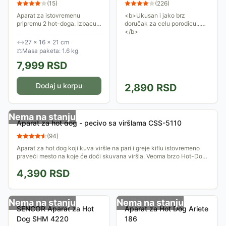
(
15
)
(
226
)
Aparat za istovremenu
<b>Ukusan i jako brz
pripremu 2 hot-doga. Izbacuje
doručak za celu porodicu...
hranu i automatski se
</b>
isključuje nakon završetka
↔
27 × 16 × 21 cm
odabranog ciklusa.
⚖
Masa paketa: 1.6 kg
7,999
RSD
Dodaj u korpu
2,890
RSD
Nema na stanju
Aparat za hot dog - pecivo sa viršlama CSS-5110
(
94
)
Aparat za hot dog koji kuva viršle na pari i greje kiflu istovremeno
praveći mesto na koje će doći skuvana viršla. Veoma brzo Hot-Dog
je spreman za...
4,390
RSD
Nema na stanju
Nema na stanju
SENCOR Aparat za Hot
Aparat za Hot Dog Ariete
Dog SHM 4220
186