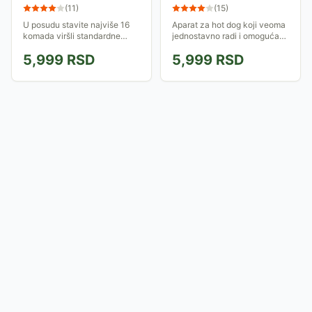
(
11
)
(
15
)
U posudu stavite najviše 16
Aparat za hot dog koji veoma
komada viršli standardne
jednostavno radi i omogućava
veličine. Istovremeno možete
brzu pripremu dva hot doga
5,999
RSD
5,999
RSD
pržiti 2 peciva. Tačno vreme
sa sveže kuvanim viršlama i
grejanja zavisi od toga kako
toplim kiflama.
su viršle...