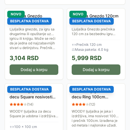
NOVO
NOVO
Ljuljaška Gnezdo
Ljuljaška Gnezdo 120cm
BESPLATNA DOSTAVA
BESPLATNA DOSTAVA
Prečnika 80 cm
za decu
Ljuljaška gnezdo, za igru sa
Ljuljaška Gnezdo prečnika
drugarima ili opuštanje uz
120 cm za bezbednu igru
igricu ili knjigu. Može se reći
dece u dvorištu
da je jedna od najzabavnijih
↔
Prečnik 120 cm
stvari u detinjstvu. Prečnik...
⚖
Masa paketa: 4.0 kg
3,104
RSD
5,999
RSD
Dodaj u korpu
Dodaj u korpu
BESPLATNA DOSTAVA
BESPLATNA DOSTAVA
WOODY Ljuljaška za
WOODY Ljuljaška za
decu Square nosivosti
decu Ring 100cm
100kg 91955
nosivost 100kg 91409
(
14
)
(
12
)
WOODY ljuljaška za decu
WOODY ljuljaška je jaka i
Square je udobna i izdržljiva,
izdržljiva, ima nosivost 100kg
ima nosivost 100kg i
i prečnik 100cm. Izrađena je
dimenzije 100x100cm.
od metala i najlonske užadi.
↔
100 × 100 cm
Izrađena je od platna.