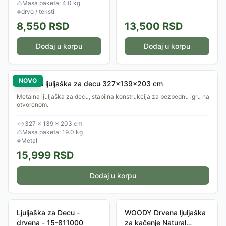
⚖
Masa paketa: 4.0 kg
◈
drvo / tekstil
8,550
RSD
13,500
RSD
Dodaj u korpu
Dodaj u korpu
NOVO
Metalna ljuljaška za decu 327x139x203 cm
Metalna ljuljaška za decu, stabilna konstrukcija za bezbednu igru na
otvorenom.
↔
327 × 139 × 203 cm
⚖
Masa paketa: 19.0 kg
◈
Metal
15,999
RSD
Dodaj u korpu
Ljuljaška za Decu -
WOODY Drvena ljuljaška
drvena - 15-811000
za kačenje Natural