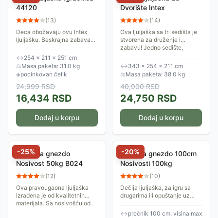
44120
Dvorište Intex
(
13
)
(
14
)
Deca obožavaju ovu Intex
Ova ljuljaška sa tri sedišta je
ljuljašku. Beskrajna zabava
stvorena za druženje i
sa više načina ljuljanja uz
zabavu! Jedno sedište,
boje koje su prilagođene deci.
postavljeno licem u lice,
↔
254 × 211 × 251 cm
Posebno široko i udobno
omogućava deci da se
⚖
Masa paketa: 31.0 kg
↔
343 × 254 × 211 cm
sedište pruža...
gledaju i razgovaraju...
◈
pocinkovan čelik
⚖
Masa paketa: 38.0 kg
24,999
RSD
40,900
RSD
16,434
RSD
24,750
RSD
Dodaj u korpu
Dodaj u korpu
-
25
%
-
20
%
Ljuljaška gnezdo
Ljulaška gnezdo 100cm
Nosivost 50kg B024
Nosivosti 100kg
(
12
)
(
10
)
Ova pravougaona ljuljaška
Dečija ljuljaška, za igru sa
izrađena je od kvalitetnih
drugarima ili opuštanje uz
materijala. Sa nosivošću od
igricu ili strip. Jedna od
50 kg, ova ljuljaška je
najzabavnijih stvari u
↔
prečnik 100 cm, visina max