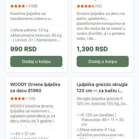
90130
(
158
)
(
10
)
Klasična ljuljaška za
Drvena ljuljaška za decu na
nezaboravnu zabavu u
jakim, upletenim,
priprodi. Namenjena deci
plastificiranim konopcima je
starijoj od 3 godine i mase do
ono što može da se smesti u
⚖
Masa paketa: 1.5 kg
60 kg. U paketu se isporučuje
svako dvorište, a i u poneku
◈
Maksimalna nosivost: 60 kg
uže za vezivanje...
sobu, i da...
| Uzrast: 3+ | Namenjeno:
jedno dete
990
RSD
1,390
RSD
Dodaj u korpu
Dodaj u korpu
WOODY Drvena ljuljaška
Ljuljaška gnezdo okrugla
za decu 91960
120 cm — za baštu i
terasu
(
15
)
Okrugla ljuljaška gnezdo fi.
120 cm, nosivost 100 kg, za
WOODY klasična drvena
baštu i terasu.
ljuljaška sa naslonom i
↔
fi. 120 cm (sedište) |
ogradom predviđena je za
Pakovanje: 89 × 11 × 30
decu stariju od 3 godine i
cm
mogu je koristiti sve dok ne
⚖
Masa paketa: 0.1 kg
dostignu 35kg.
↔
40 × 27 cm
◈
Čelična pocinkovana cev,
⚖
Masa paketa: 1.8 kg