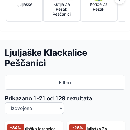
Ljuljaške
Kutije Za
Kofice Za
K
Pesak
Pesak
Peščanici
Ljuljaške Klackalice
Peščanici
Filteri
Sortiranje proizvoda
Prikazano 1-
21
od
129
rezultata
-
34
%
-
26
%
Intex Ljuljaška Igraonica
Dečija Ljuljaška Za