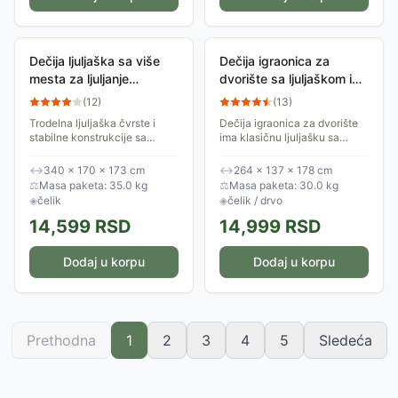
Dečija ljuljaška sa više
Dečija igraonica za
mesta za ljuljanje
dvorište sa ljuljaškom i
Igraonica LM-B017
penjalicom
(
12
)
(
13
)
Trodelna ljuljaška čvrste i
Dečija igraonica za dvorište
stabilne konstrukcije sa
ima klasičnu ljuljašku sa
plastičnim sedištima.
plastičnim sedištem i dodatnu
Karakterišu je dve klasične
penjalicu u formi merdevina.
↔
340 × 170 × 173 cm
↔
264 × 137 × 178 cm
ljuljaške sa plastičnim
Namenjena je za decu težine
⚖
Masa paketa: 35.0 kg
⚖
Masa paketa: 30.0 kg
sedištima i dodatna...
do...
◈
čelik
◈
čelik / drvo
14,599
RSD
14,999
RSD
Dodaj u korpu
Dodaj u korpu
Prethodna
1
2
3
4
5
Sledeća