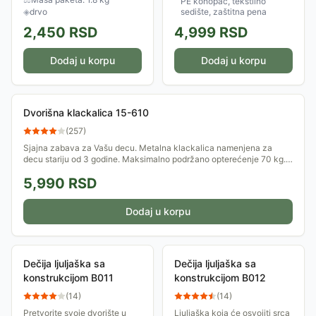
PE konopac, tekstilno
◈
drvo
sedište, zaštitna pena
2,450
RSD
4,999
RSD
Dodaj u korpu
Dodaj u korpu
Dvorišna klackalica 15-610
(
257
)
Sjajna zabava za Vašu decu. Metalna klackalica namenjena za
decu stariju od 3 godine. Maksimalno podržano opterećenje 70 kg.
Dimenzije: 63 x 200 x...
5,990
RSD
Dodaj u korpu
Dečija ljuljaška sa
Dečija ljuljaška sa
konstrukcijom B011
konstrukcijom B012
(
14
)
(
14
)
Pretvorite svoje dvorište u
Ljuljaška koja će osvojiti srca