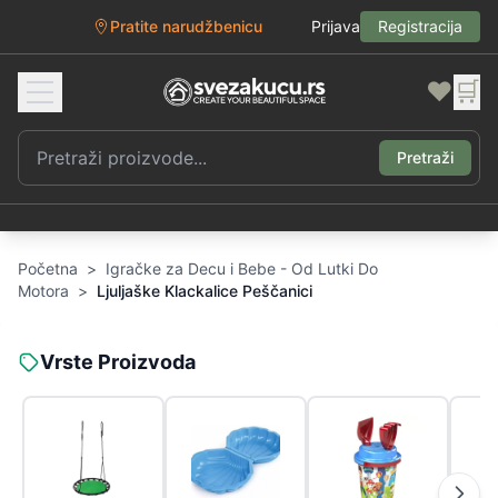
Pratite narudžbenicu
Prijava
Registracija
❤️
🛒
Pretraži
Početna
>
Igračke za Decu i Bebe - Od Lutki Do
Motora
>
Ljuljaške Klackalice Peščanici
Vrste Proizvoda