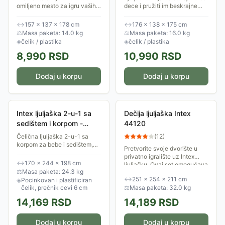
omiljeno mesto za igru vaših
dece i pružiti im beskrajne
najmlađih. Ljuljaška koja će
trenutke radosti! Konstrukcija
osvojiti srca dece i pružiti im
ljuljaške je izrađena od čelika,
↔
157 × 137 × 178 cm
↔
176 × 138 × 175 cm
beskrajne trenutke radosti!...
što joj obezbeđuje...
⚖
Masa paketa: 14.0 kg
⚖
Masa paketa: 16.0 kg
◈
čelik / plastika
◈
čelik / plastika
8,990
RSD
10,990
RSD
Dodaj u korpu
Dodaj u korpu
Intex ljuljaška 2-u-1 sa
Dečija ljuljaška Intex
sedištem i korpom -
44120
Čelična Konstrukcija
Čelična ljuljaška 2-u-1 sa
(
12
)
korpom za bebe i sedištem,
Pretvorite svoje dvorište u
nosivost 50 kg.
privatno igralište uz Intex
↔
170 × 244 × 198 cm
ljuljašku. Ovaj set omogućava
⚖
Masa paketa: 24.3 kg
da se dvoje mališana
↔
251 × 254 × 211 cm
◈
Pocinkovan i plastificiran
istovremeno zabavlja na
čelik, prečnik cevi 6 cm
⚖
Masa paketa: 32.0 kg
svežem vazduhu,...
14,169
RSD
14,189
RSD
Dodaj u korpu
Dodaj u korpu