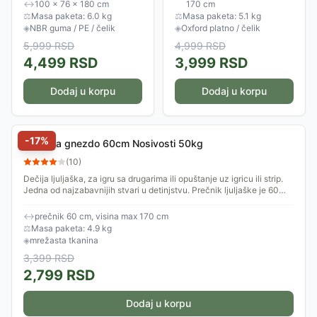
pogodna za decu, a podesiva
detinjstvu. Prečnik ljuljaške je
↔
100 × 76 × 180 cm
170 cm
visina omogućava...
100 cm. Za...
⚖
Masa paketa: 6.0 kg
⚖
Masa paketa: 5.1 kg
◈
NBR guma / PE / čelik
◈
Oxford platno / čelik
5,999
RSD
4,999
RSD
4,499
RSD
3,999
RSD
Dodaj u korpu
Dodaj u korpu
-
17
%
Ljulaška gnezdo 60cm Nosivosti 50kg
(
10
)
Dečija ljuljaška, za igru sa drugarima ili opuštanje uz igricu ili strip.
Jedna od najzabavnijih stvari u detinjstvu. Prečnik ljuljaške je 60
cm. Za...
↔
prečnik 60 cm, visina max 170 cm
⚖
Masa paketa: 4.9 kg
◈
mrežasta tkanina
3,399
RSD
2,799
RSD
Dodaj u korpu