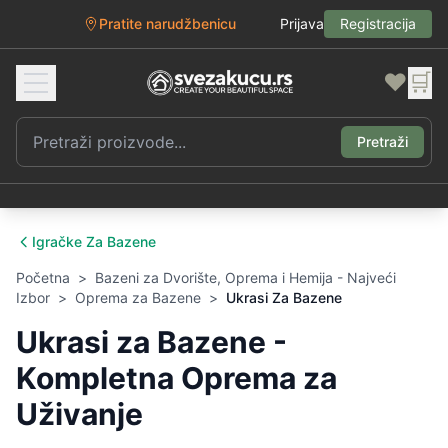
Pratite narudžbenicu
Prijava
Registracija
❤️
🛒
Pretraži
Igračke Za Bazene
Početna
>
Bazeni za Dvorište, Oprema i Hemija - Najveći
Izbor
>
Oprema za Bazene
>
Ukrasi Za Bazene
Ukrasi za Bazene -
Kompletna Oprema za
Uživanje