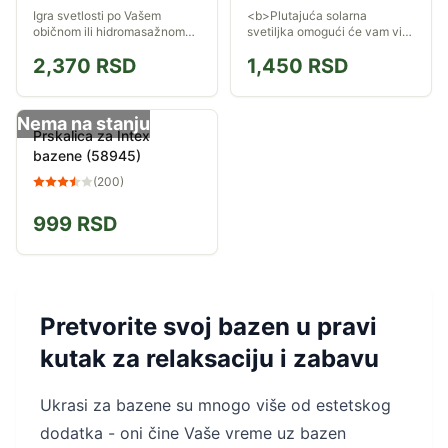
Igra svetlosti po Vašem
<b>Plutajuća solarna
običnom ili hidromasažnom
svetiljka omogući će vam više
bazenu, 5 različitih programa,
uživanja u vašem bazenu u
2,370
RSD
1,450
RSD
automatsko isključivanje
vrelim danima. Danju puni,
posle 60 minuta rada...
noću svetli...do 8 sati
konstantnog...
Nema na stanju
Prskalica za Intex
bazene (58945)
(
200
)
999
RSD
Pretvorite svoj bazen u pravi
kutak za relaksaciju i zabavu
Ukrasi za bazene su mnogo više od estetskog
dodatka - oni čine Vaše vreme uz bazen