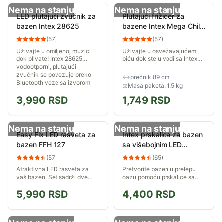
Nema na stanju
Nema na stanju
LED plutajući zvučnik za
Plutajući frižider za
bazen Intex 28625
bazene Intex Mega Chill
56822
(
57
)
(
57
)
Uživajte u omiljenoj muzici
Uživajte u osvežavajućem
dok plivate! Intex 28625
piću dok ste u vodi sa Intex
vodootporni, plutajući
Mega Chill plutajućim
zvučnik se povezuje preko
frižiderom za bazene. Mega
↔
prečnik 89 cm
Bluetooth veze sa izvorom
Chill pluta pored vas u
⚖
Masa paketa: 1.5 kg
zvuka. Pruža bogat i...
bazenu po sunčanom...
3,990
RSD
1,749
RSD
Nema na stanju
Nema na stanju
Easy Fix LED rasveta za
Intex prskalica za bazen
bazen FFH 127
sa višebojnim LED
osvetljenjem 28089
(
57
)
(
65
)
Atraktivna LED rasveta za
Pretvorite bazen u prelepu
vaš bazen. Set sadrži dve
oazu pomoću prskalice sa
lampe koje rade na baterije,
višebojnim osvetljenjem. 4
5,990
RSD
4,400
RSD
prečnika po 14cm. Lampama
boje: bela, crvena, plava i
se upravlja pomoću
zelena. Za rad nisu potrebne
daljinskog upravljača.
ni baterije...