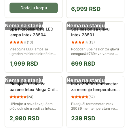
Dodaj u korpu
6,999
RSD
Nema na stanju
Nema na stanju
Spa hidroelekrična LED
Spa naslon za glavu
lampa Intex 28504
Intex 28501
(
13
)
(
13
)
Višebojna LED lampa sa
Pogodan Spa naslon za glavu
ugrađenim hidroelektričnim
omoguc&#769;ava vam da se
generatorom zahvaljujući
udobno odmarate dok se
1,999
RSD
699
RSD
kome za nju nisu potrebne
opuštate u đakuziju ili
baterije. Nudi dva načina
bazenu.
osvetljenja. Zavisno...
Nema na stanju
Nema na stanju
Plutajući frižider za
Intex 29039 termometar
bazene Intex Mega Chill
za merenje temperature
2 58821
vode u bazenu
(
24
)
(
57
)
Uživajte u osvežavajućem
Plutajući termometar Intex
piću dok ste u vodi sa Intex
29039 meri temperaturu vode
Mega Chill 2 plutajućim
u bazenu.
2,990
RSD
239
RSD
frižiderom za bazene. Mega
Chill pluta pored vas u
bazenu po sunčanom...