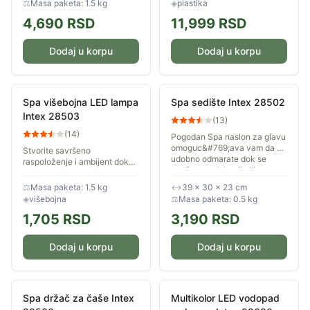
⚖
Masa paketa: 1.5 kg
◈
plastika
4,690
RSD
11,999
RSD
Dodaj u korpu
Dodaj u korpu
Spa višebojna LED lampa
Spa sedište Intex 28502
Intex 28503
(
13
)
(
14
)
Pogodan Spa naslon za glavu
omoguc&#769;ava vam da se
Stvorite savršeno
udobno odmarate dok se
raspoloženje i ambijent dok
opuštate u đakuziju ili
se opuštate u hidromasažnom
bazenu.
bazenu.
⚖
Masa paketa: 1.5 kg
↔
39 × 30 × 23 cm
◈
višebojna
⚖
Masa paketa: 0.5 kg
1,705
RSD
3,190
RSD
Dodaj u korpu
Dodaj u korpu
Spa držač za čaše Intex
Multikolor LED vodopad