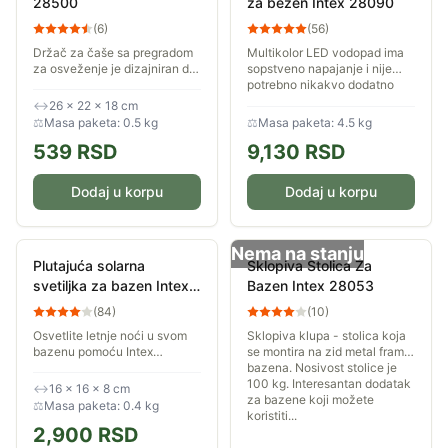
28500
za bezen Intex 28090
(
6
)
(
56
)
Držač za čaše sa pregradom
Multikolor LED vodopad ima
za osveženje je dizajniran da
sopstveno napajanje i nije
se sigurno pričvrstiti na obod
potrebno nikakvo dodatno
đakuzija ili bazena.
napajanje električnom
↔
26 × 22 × 18 cm
energijom. Svetli u tri različite
⚖
Masa paketa: 0.5 kg
⚖
Masa paketa: 4.5 kg
boje: crvena,...
539
RSD
9,130
RSD
Dodaj u korpu
Dodaj u korpu
Nema na stanju
Plutajuća solarna
Sklopiva Stolica Za
svetiljka za bazen Intex
Bazen Intex 28053
28695
(
84
)
(
10
)
Osvetlite letnje noći u svom
Sklopiva klupa - stolica koja
bazenu pomoću Intex
se montira na zid metal frame
plutajuće solarne LED
bazena. Nosivost stolice je
svetiljke. Automatski se pali
100 kg. Interesantan dodatak
↔
16 × 16 × 8 cm
kada padne mrak i gasi kada
za bazene koji možete
⚖
Masa paketa: 0.4 kg
svane. 2 režima...
koristiti...
2,900
RSD