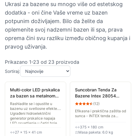
Ukrasi za bazene su mnogo više od estetskog
dodatka - oni čine Vaše vreme uz bazen
potpunim doživljajem. Bilo da želite da
oplemenite svoj nadzemni bazen ili spa, prava
oprema čini svu razliku između običnog kupanja i
pravog uživanja.
Prikazano
1
-
23
od
23
proizvoda
Sortiraj:
Multi-color LED prskalica
Suncobran Tenda Za
za bazen sa metalnom
Bazene Intex 28054
konstrukcijom Intex
Nadstrešnica Za Bazen
Rashladite se i opustite u
(
12
)
28089
bazenu uz svetlosne efekte.
Efikasna i praktična zaštita od
Ugrađeni hidroelektrični
sunca - INTEX tenda za
generator prskalice napaja
bazen je izrađena od
LED osvetljenje u četiri boje
izdržljivog i vodootpornog
↔
375 × 180 cm
(bela,...
materijala koji efikasno štiti
↔
27 × 15 × 41 cm
⚖
Masa paketa: 6.0 kg
od štetnog UV...