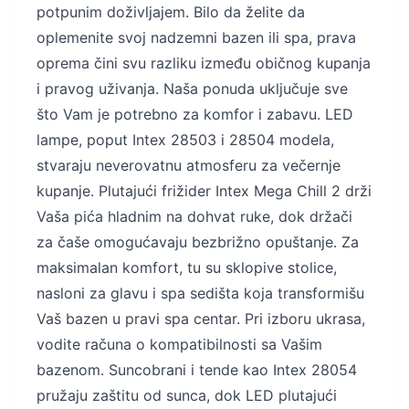
potpunim doživljajem. Bilo da želite da
oplemenite svoj nadzemni bazen ili spa, prava
oprema čini svu razliku između običnog kupanja
i pravog uživanja. Naša ponuda uključuje sve
što Vam je potrebno za komfor i zabavu. LED
lampe, poput Intex 28503 i 28504 modela,
stvaraju neverovatnu atmosferu za večernje
kupanje. Plutajući frižider Intex Mega Chill 2 drži
Vaša pića hladnim na dohvat ruke, dok držači
za čaše omogućavaju bezbrižno opuštanje. Za
maksimalan komfort, tu su sklopive stolice,
nasloni za glavu i spa sedišta koja transformišu
Vaš bazen u pravi spa centar. Pri izboru ukrasa,
vodite računa o kompatibilnosti sa Vašim
bazenom. Suncobrani i tende kao Intex 28054
pružaju zaštitu od sunca, dok LED plutajući