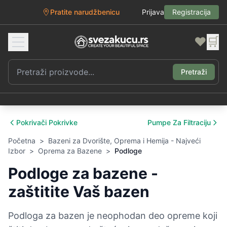
Pratite narudžbenicu
Prijava
Registracija
❤️
🛒
Pretraži
Pokrivači Pokrivke
Pumpe Za Filtraciju
Početna
>
Bazeni za Dvorište, Oprema i Hemija - Najveći
Izbor
>
Oprema za Bazene
>
Podloge
Podloge za bazene -
zaštitite Vaš bazen
Podloga za bazen je neophodan deo opreme koji