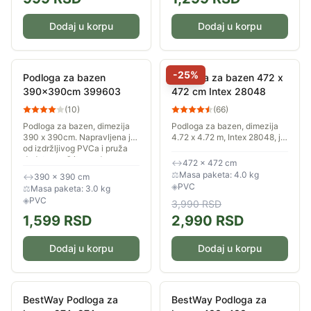
Dodaj u korpu
Dodaj u korpu
-
25
%
Podloga za bazen
Podloga za bazen 472 x
390x390cm 399603
472 cm Intex 28048
(
10
)
(
66
)
Podloga za bazen, dimezija
Podloga za bazen, dimezija
390 x 390cm. Napravljena je
4.72 x 4.72 m, Intex 28048, je
od izdržljivog PVCa i pruža
napravljena od izdržljivog
dodatnu zaštitu za dno
PVCa i pruža dodatnu zaštitu
↔
472 × 472 cm
bazena tokom cele sezone.
za dno bazena tokom cele
⚖
Masa paketa: 4.0 kg
↔
390 × 390 cm
sezone....
◈
PVC
⚖
Masa paketa: 3.0 kg
◈
PVC
3,990
RSD
1,599
RSD
2,990
RSD
Dodaj u korpu
Dodaj u korpu
BestWay Podloga za
BestWay Podloga za