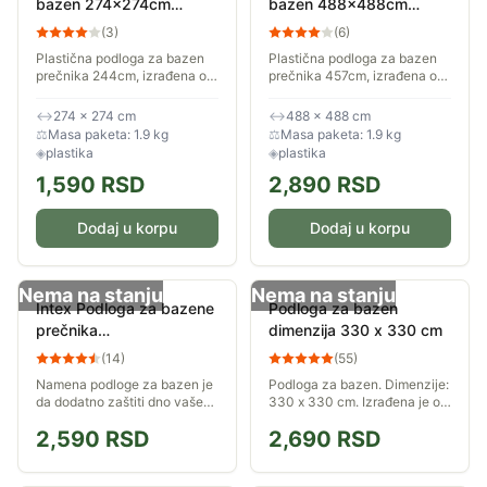
bazen 274x274cm
bazen 488x488cm
58000
58003
(
3
)
(
6
)
Plastična podloga za bazen
Plastična podloga za bazen
prečnika 244cm, izrađena od
prečnika 457cm, izrađena od
vrlo otpornog materijala,
vrlo otpornog materijala,
sprečava habanje dna Vašeg
sprečava habanje dna Vašeg
↔
274 × 274 cm
↔
488 × 488 cm
bazena tokom cele sezone
bazena tokom cele sezone
⚖
Masa paketa: 1.9 kg
⚖
Masa paketa: 1.9 kg
kupanja.
kupanja.
◈
plastika
◈
plastika
1,590
RSD
2,890
RSD
Dodaj u korpu
Dodaj u korpu
Nema na stanju
Nema na stanju
Intex Podloga za bazene
Podloga za bazen
prečnika
dimenzija 330 x 330 cm
244/305/366/457 cm
(
14
)
(
55
)
(58932) OEM Siva
Namena podloge za bazen je
Podloga za bazen. Dimenzije:
da dodatno zaštiti dno vašeg
330 x 330 cm. Izrađena je od
bazena od buđi, bušenja...
čvrstog polietilena. Osigurava
2,590
RSD
2,690
RSD
Takođe, podloga formira i
dodatnu zaštitu za dno
gazište oko bazena na kome
bazena.
možete...