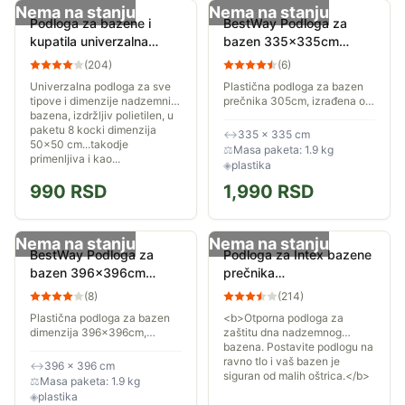
Nema na stanju
Nema na stanju
Podloga za bazene i
BestWay Podloga za
kupatila univerzalna
bazen 335x335cm
uklopiva
58001
(
204
)
(
6
)
Univerzalna podloga za sve
Plastična podloga za bazen
tipove i dimenzije nadzemnih
prečnika 305cm, izrađena od
bazena, izdržljiv polietilen, u
vrlo otpornog materijala,
paketu 8 kocki dimenzija
sprečava habanje dna Vašeg
↔
335 × 335 cm
50x50 cm...takodje
bazena tokom cele sezone
⚖
Masa paketa: 1.9 kg
primenljiva i kao...
kupanja.
◈
plastika
990
RSD
1,990
RSD
Nema na stanju
Nema na stanju
BestWay Podloga za
Podloga za Intex bazene
bazen 396x396cm
prečnika
58002
244/305/366/457 cm
(
8
)
(
214
)
(58932)
Plastična podloga za bazen
<b>Otporna podloga za
dimenzija 396x396cm,
zaštitu dna nadzemnog
izrađena od vrlo otpornog
bazena. Postavite podlogu na
materijala, sprečava habanje
ravno tlo i vaš bazen je
↔
396 × 396 cm
dna Vašeg bazena tokom cele
siguran od malih oštrica.</b>
⚖
Masa paketa: 1.9 kg
sezone kupanja.
◈
plastika