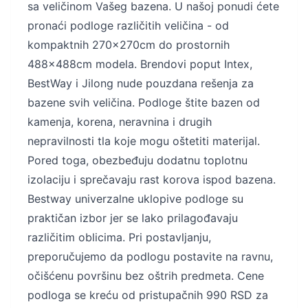
sa veličinom Vašeg bazena. U našoj ponudi ćete
pronaći podloge različitih veličina - od
kompaktnih 270x270cm do prostornih
488x488cm modela. Brendovi poput Intex,
BestWay i Jilong nude pouzdana rešenja za
bazene svih veličina. Podloge štite bazen od
kamenja, korena, neravnina i drugih
nepravilnosti tla koje mogu oštetiti materijal.
Pored toga, obezbeđuju dodatnu toplotnu
izolaciju i sprečavaju rast korova ispod bazena.
Bestway univerzalne uklopive podloge su
praktičan izbor jer se lako prilagođavaju
različitim oblicima. Pri postavljanju,
preporučujemo da podlogu postavite na ravnu,
očišćenu površinu bez oštrih predmeta. Cene
podloga se kreću od pristupačnih 990 RSD za