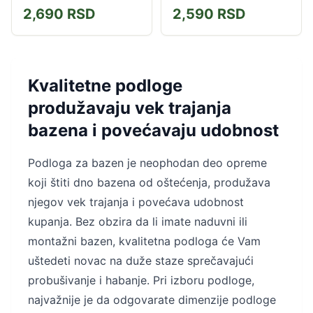
2,690
RSD
2,590
RSD
Kvalitetne podloge
produžavaju vek trajanja
bazena i povećavaju udobnost
Podloga za bazen je neophodan deo opreme
koji štiti dno bazena od oštećenja, produžava
njegov vek trajanja i povećava udobnost
kupanja. Bez obzira da li imate naduvni ili
montažni bazen, kvalitetna podloga će Vam
uštedeti novac na duže staze sprečavajući
probušivanje i habanje. Pri izboru podloge,
najvažnije je da odgovarate dimenzije podloge