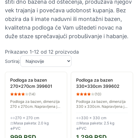
štiti dno bazena od oštećenja, produžava njegov
vek trajanja i povećava udobnost kupanja. Bez
obzira da li imate naduvni ili montažni bazen,
kvalitetna podloga će Vam uštedeti novac na
duže staze sprečavajući probušivanje i habanje.
Prikazano
1
-
12
od
12
proizvoda
Sortiraj:
Podloga za bazen
Podloga za bazen
270x270cm 399601
330x330cm 399602
(
14
)
(
10
)
Podloga za bazen, dimenzija
Podloga za bazen, dimenzija
270 x 270cm. Napravljena je
330 x 330cm. Napravljena je
od izdržljivog PVCa i pruža
od izdržljivog PVCa i pruža
dodatnu zaštitu za dno
dodatnu zaštitu za dno
↔
270 × 270 cm
↔
330 × 330 cm
bazena tokom cele sezone.
bazena tokom cele sezone.
⚖
Masa paketa: 2.0 kg
⚖
Masa paketa: 2.5 kg
◈
PVC
◈
PVC
999
RSD
1,299
RSD