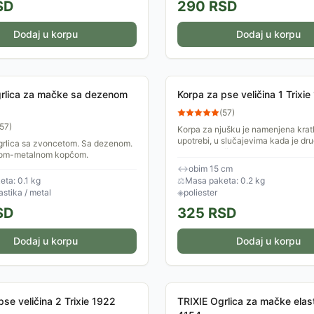
SD
290
RSD
Dodaj u korpu
Dodaj u korpu
grlica za mačke sa dezenom
Korpa za pse veličina 1 Trixie
(
57
)
57
)
Korpa za njušku je namenjena krat
upotrebi, u slučajevima kada je dr
grlica sa zvoncetom. Sa dezenom.
potrebno zaštititi od psa (odlazak 
nom-metalnom kopčom.
veterinara i sl). Napravljena...
↔
obim 15 cm
ta: 0.1 kg
⚖
Masa paketa: 0.2 kg
lastika / metal
◈
poliester
SD
325
RSD
Dodaj u korpu
Dodaj u korpu
pse veličina 2 Trixie 1922
TRIXIE Ogrlica za mačke elas