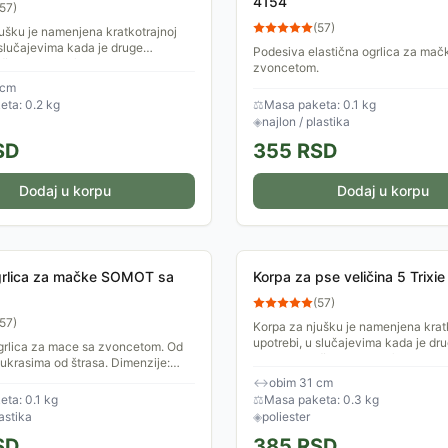
4154
57
)
(
57
)
ušku je namenjena kratkotrajnoj
 slučajevima kada je druge
Podesiva elastična ogrlica za mač
štititi od psa (odlazak kod
zvoncetom.
 sl). Napravljena...
 cm
ta: 0.2 kg
⚖
Masa paketa: 0.1 kg
◈
najlon / plastika
SD
355
RSD
Dodaj u korpu
Dodaj u korpu
grlica za mačke SOMOT sa
Korpa za pse veličina 5 Trixi
(
57
)
57
)
Korpa za njušku je namenjena krat
upotrebi, u slučajevima kada je dr
grlica za mace sa zvoncetom. Od
potrebno zaštititi od psa (odlazak 
ukrasima od štrasa. Dimenzije:
veterinara i sl). Napravljena...
cm.
↔
obim 31 cm
ta: 0.1 kg
⚖
Masa paketa: 0.3 kg
astika
◈
poliester
SD
385
RSD