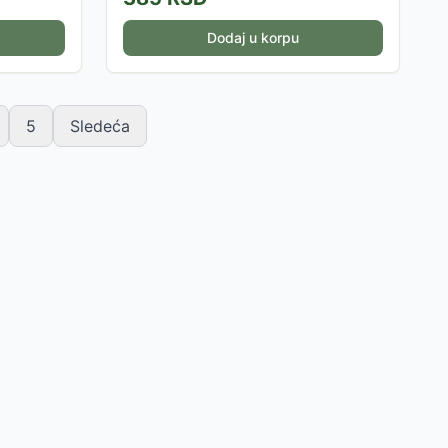
Dodaj u korpu
5
Sledeća