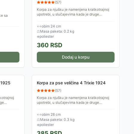
(
57
)
Korpa za njušku je namenjena kratkotrajnoj
upotrebi, u slučajevima kada je druge
ke sa
potrebno zaštititi od psa (odlazak kod
veterinara i sl). Napravljena...
↔
obim 24 cm
⚖
Masa paketa: 0.2 kg
◈
poliester
360
RSD
Dodaj u korpu
e 1925
Korpa za pse veličina 4 Trixie 1924
(
57
)
kotrajnoj
Korpa za njušku je namenjena kratkotrajnoj
uge
upotrebi, u slučajevima kada je druge
kod
potrebno zaštititi od psa (odlazak kod
veterinara i sl). Napravljena...
↔
obim 28 cm
⚖
Masa paketa: 0.3 kg
◈
poliester
385
RSD