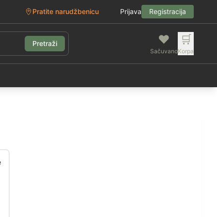
Pratite narudžbenicu
Prijava
Registracija
❤️
🛒
Pretraži
Sačuvano
Korpa
g
e