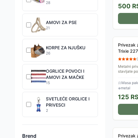
28
500
R
AMOVI ZA PSE
21
Privezak 
KORPE ZA NJUŠKU
Trixie 22
26
(
Metalni pri
OGRLICE POVOCI I
stavljate p
AMOVI ZA MAČKE
15
⚖
Masa pake
◈
metal
125
R
SVETLEĆE ORGLICE I
PRIVESCI
2
Brend
Privezak 