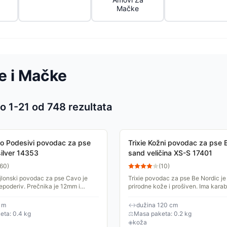
Mačke
e i Mačke
o 1-
21
od
748
rezultata
 proizvoda
vo Podesivi povodac za pse
Trixie Kožni povodac za pse 
ilver 14353
sand veličina XS-S 17401
60
)
(
10
)
jlonski povodac za pse Cavo je
Trixie povodac za pse Be Nordic je
epoderiv. Prečnika je 12mm i
prirodne kože i prošiven. Ima karab
esive u 3 stupnja do maksimalno
vezivanje na ogrlicu. Čvrst je, izdržl
a S-M.
izgleda....
 m
↔
dužina 120 cm
eta: 0.4 kg
⚖
Masa paketa: 0.2 kg
◈
koža