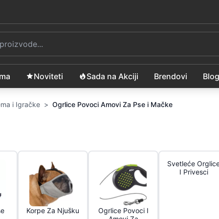
ama
Noviteti
Sada na Akciji
Brendovi
Blo
ma i Igračke
>
Ogrlice Povoci Amovi Za Pse i Mačke
Svetleće Orglic
I Privesci
se
Korpe Za Njušku
Ogrlice Povoci I
Amovi Za