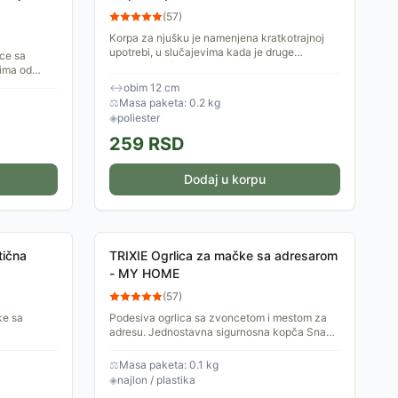
(
57
)
Korpa za njušku je namenjena kratkotrajnoj
upotrebi, u slučajevima kada je druge
ace sa
potrebno zaštititi od psa (odlazak kod
vima od
veterinara i sl). Napravljena...
↔
obim 12 cm
⚖
Masa paketa: 0.2 kg
◈
poliester
259
RSD
Dodaj u korpu
tična
TRIXIE Ogrlica za mačke sa adresarom
- MY HOME
(
57
)
ke sa
Podesiva ogrlica sa zvoncetom i mestom za
adresu. Jednostavna sigurnosna kopča Snap
and Easy. Dimenzije: 21x7x1cm.
⚖
Masa paketa: 0.1 kg
◈
najlon / plastika