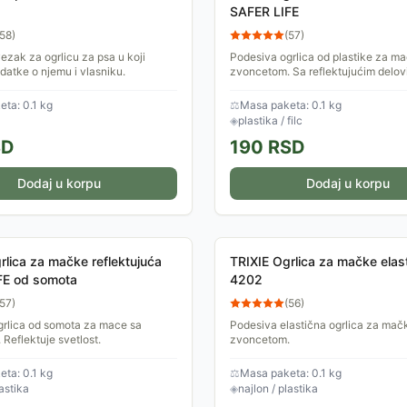
SAFER LIFE
58
)
(
57
)
vezak za ogrlicu za psa u koji
Podesiva ogrlica od plastike za m
odatke o njemu i vlasniku.
zvoncetom. Sa reflektujućim delo
filca.
ta: 0.1 kg
⚖
Masa paketa: 0.1 kg
◈
plastika / filc
SD
190
RSD
Dodaj u korpu
Dodaj u korpu
rlica za mačke reflektujuća
TRIXIE Ogrlica za mačke elas
FE od somota
4202
57
)
(
56
)
grlica od somota za mace sa
Podesiva elastična ogrlica za mač
Reflektuje svetlost.
zvoncetom.
ta: 0.1 kg
⚖
Masa paketa: 0.1 kg
astika
◈
najlon / plastika