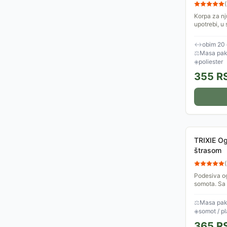
(
Korpa za nj
upotrebi, u
potrebno za
veterinara i
↔
obim 20
⚖
Masa pake
◈
poliester
355
R
TRIXIE O
štrasom
(
Podesiva o
somota. Sa 
21x12x2.5
⚖
Masa pake
◈
somot / pl
365
R