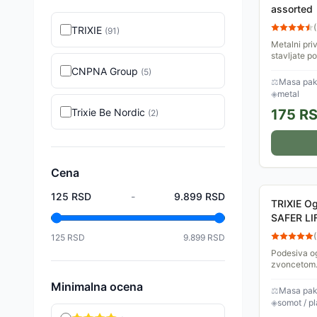
assorted
(
TRIXIE
(
91
)
Metalni pri
stavljate p
CNPNA Group
(
5
)
⚖
Masa pake
◈
metal
Trixie Be Nordic
175
R
(
2
)
Cena
125
RSD
-
9.899
RSD
TRIXIE Og
SAFER LI
(
125
RSD
9.899
RSD
Podesiva o
zvoncetom. 
Minimalna ocena
⚖
Masa pake
◈
somot / pl