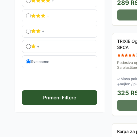
+
289
R
+
+
TRIXIE O
+
SRCA
(
Sve ocene
Podesiva o
Sa plastič
⚖
Masa pake
◈
najlon / p
325
R
Primeni Filtere
Korpa za 