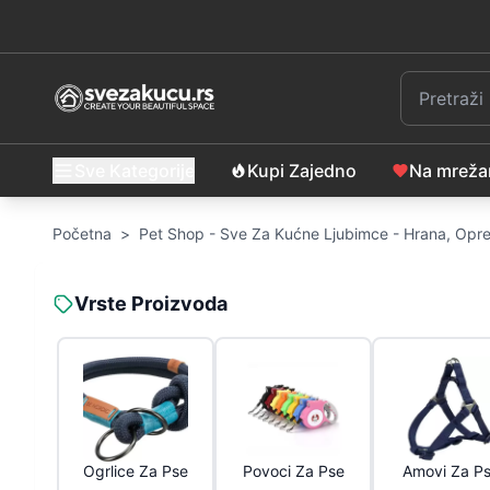
Sve Kategorije
Kupi Zajedno
Na mrež
Početna
>
Pet Shop - Sve Za Kućne Ljubimce - Hrana, Opre
Vrste Proizvoda
Ogrlice Za Pse
Povoci Za Pse
Amovi Za P