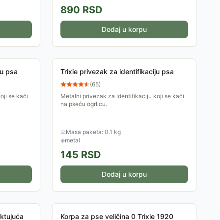
890
RSD
Dodaj u korpu
ju psa
Trixie privezak za identifikaciju psa
(
65
)
oji se kači
Metalni privezak za identifikaciju koji se kači
na pseću ogrlicu.
⚖
Masa paketa: 0.1 kg
◈
metal
145
RSD
Dodaj u korpu
ektujuća
Korpa za pse veličina 0 Trixie 1920