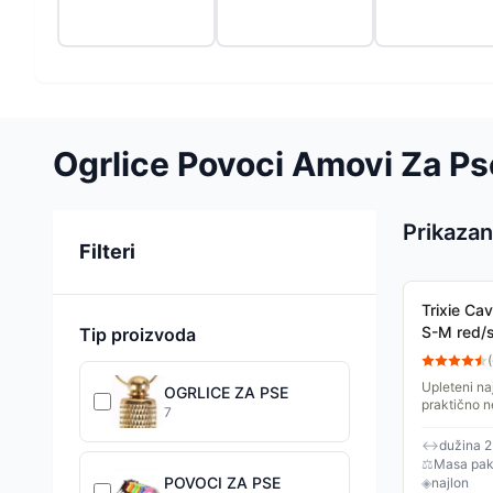
Ogrlice Povoci Amovi Za Ps
Prikazan
Sortiranje
Filteri
Trixie Ca
S-M red/s
Tip proizvoda
(
Upleteni na
OGRLICE ZA PSE
praktično n
7
dužine pod
2m. Veličin
↔
dužina 2
⚖
Masa pak
POVOCI ZA PSE
◈
najlon