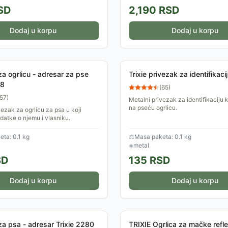
SD
2,190
RSD
Dodaj u korpu
Dodaj u korpu
za ogrlicu - adresar za pse
Trixie privezak za identifikaci
78
(
65
)
57
)
Metalni privezak za identifikaciju k
na pseću ogrlicu.
vezak za ogrlicu za psa u koji
odatke o njemu i vlasniku.
ta: 0.1 kg
⚖
Masa paketa: 0.1 kg
◈
metal
SD
135
RSD
Dodaj u korpu
Dodaj u korpu
za psa - adresar Trixie 2280
TRIXIE Ogrlica za mačke refl