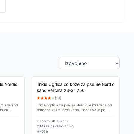
Be Nordic
Trixie Ogrlica od kože za pse Be Nordic
sand veličina XS-S 17501
(
10
)
 izrađen od
Trixie ogrlica za pse Be Nordic je izrađena od
in za
prirodne kože i prošivena. Podesiva je po
jiv i lepo
obimu, čvrsta, izdržljiva i lepo izgleda. Veličina
XS-S...
↔
obim 30–36 cm
⚖
Masa paketa: 0.1 kg
◈
koža