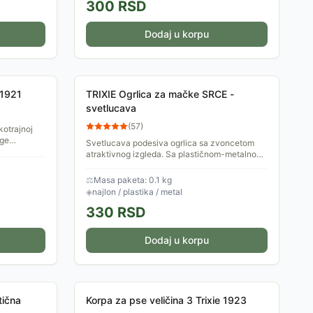
300
RSD
Dodaj u korpu
 1921
TRIXIE Ogrlica za mačke SRCE -
svetlucava
(
57
)
kotrajnoj
uge
Svetlucava podesiva ogrlica sa zvoncetom
kod
atraktivnog izgleda. Sa plastičnom-metalnom
kopčom. Dimenzije: 21x7x1cm.
⚖
Masa paketa: 0.1 kg
◈
najlon / plastika / metal
330
RSD
Dodaj u korpu
tična
Korpa za pse veličina 3 Trixie 1923