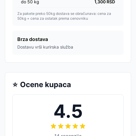
do
50
kg
1,300
RSD
Za pakete preko 50kg dostava se obračunava: cena za
50kg + cena za ostatak prema cenovniku
Brza dostava
Dostavu vrši kurirska služba
⭐
Ocene kupaca
4.5