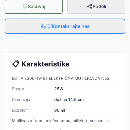
Sačuvaj
Podeli
Kontaktirajte nas
📋
Karakteristike
ESTIA ES06-19181 ELEKTRIČNA MUTILICA ZA NES
Snaga
25W
Dimenzija
dužina 14.5 cm
Dozator
80 ml
Mutilica za frape, mlečnu penu, milkšejk, sosove i sl.