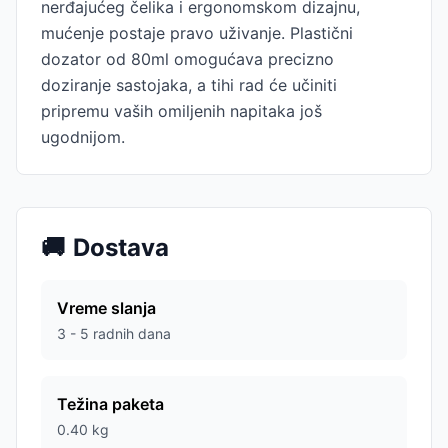
nerđajućeg čelika i ergonomskom dizajnu,
mućenje postaje pravo uživanje. Plastični
dozator od 80ml omogućava precizno
doziranje sastojaka, a tihi rad će učiniti
pripremu vaših omiljenih napitaka još
ugodnijom.
🚚
Dostava
Vreme slanja
3 - 5 radnih dana
Težina paketa
0.40
kg