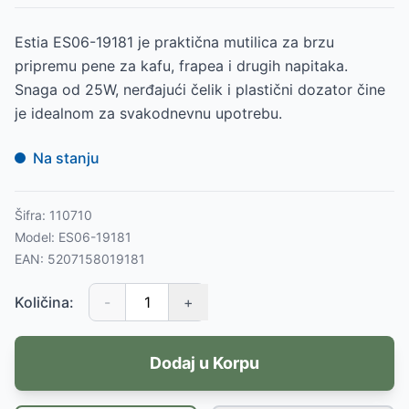
Estia ES06-19181 je praktična mutilica za brzu
pripremu pene za kafu, frapea i drugih napitaka.
Snaga od 25W, nerđajući čelik i plastični dozator čine
je idealnom za svakodnevnu upotrebu.
Na stanju
Šifra:
110710
Model:
ES06-19181
EAN:
5207158019181
Količina:
-
+
Dodaj u Korpu