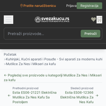
Pratite narudžbenicu
Prijava
Registracija
❤️
🛒
Pretraži
Početak
>
Kuhinjski, Kućni aparati i Posuđe - Svi aparati za modernu kuhinj
>
Mutilice Za Nes i Mikseri za kafu
← Pogledaj sve proizvode u kategoriji
Mutilice Za Nes i Mikseri
za kafu
Prethodni proizvod
Sledeći proizvod
Estia ES06-21221 Električna
Estia ES06-12366
←
→
Mutilica Za Nes Kafu Sa
Električna Mutilica Za
Postoljem
Nes Kafu