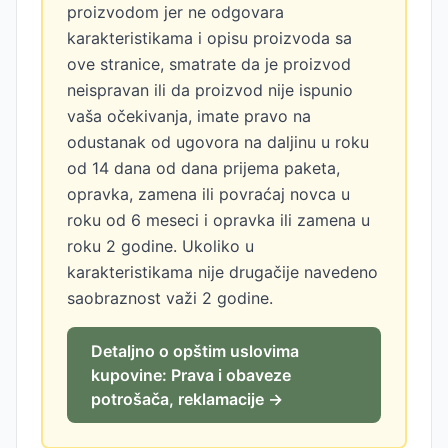
proizvodom jer ne odgovara
karakteristikama i opisu proizvoda sa
ove stranice, smatrate da je proizvod
neispravan ili da proizvod nije ispunio
vaša očekivanja, imate pravo na
odustanak od ugovora na daljinu u roku
od 14 dana od dana prijema paketa,
opravka, zamena ili povraćaj novca u
roku od 6 meseci i opravka ili zamena u
roku 2 godine. Ukoliko u
karakteristikama nije drugačije navedeno
saobraznost važi 2 godine.
Detaljno o opštim uslovima
kupovine: Prava i obaveze
potrošača, reklamacije →