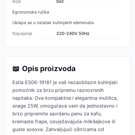
Boja
bež
Egronomska ručka
Uklapa se u ostatak kuhinjskih elemenata
Napajanje
220-240V 50Hz
📖
Opis proizvoda
Estia ES06-19181 je vaš nezaobilazni kuhinjski
pomoćnik za brzu pripremu raznovrsnih
napitaka. Ova kompaktna i elegantna mutilica,
snage 25W, omogućava vam da jednostavno i
brzo pripremite savršenu penu za kafu,
kremaste frape, osvježavajuće milkšejkove ili
guste sosove. Zahvaljujući oštricama od