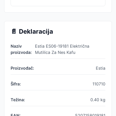
📄
Deklaracija
Naziv
Estia ES06-19181 Električna
proizvoda:
Mutilica Za Nes Kafu
Proizvođač:
Estia
Šifra:
110710
Težina:
0.40
kg
EAN:
5207158019181