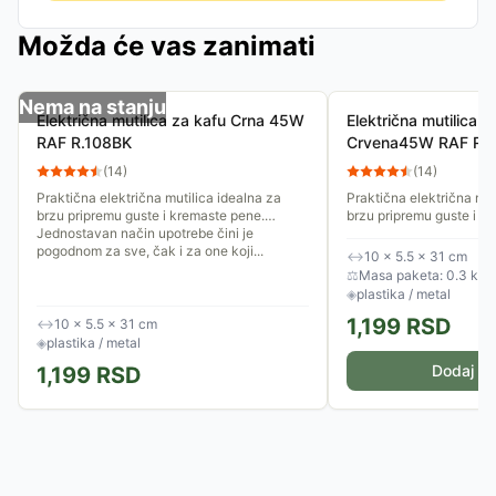
Možda će vas zanimati
Nema na stanju
Električna mutilica za kafu Crna 45W
Električna mutilica z
RAF R.108BK
Crvena45W RAF R.
(
14
)
(
14
)
Praktična električna mutilica idealna za
Praktična električna mut
brzu pripremu guste i kremaste pene.
brzu pripremu guste i k
Jednostavan način upotrebe čini je
Jednostavan način upotr
pogodnom za sve, čak i za one koji...
pogodnom za sve, čak i z
↔
10 × 5.5 × 31 cm
⚖
Masa paketa: 0.3 kg
◈
plastika / metal
1,199
RSD
↔
10 × 5.5 × 31 cm
◈
plastika / metal
Dodaj u 
1,199
RSD