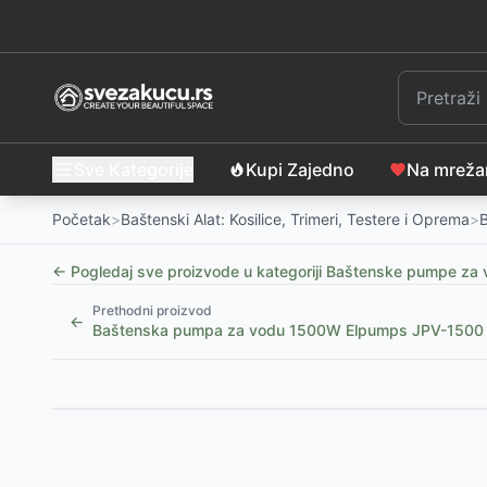
Sve Kategorije
Kupi Zajedno
Na mrež
Početak
>
Baštenski Alat: Kosilice, Trimeri, Testere i Oprema
>
← Pogledaj sve proizvode u kategoriji
Baštenske pumpe za 
Prethodni proizvod
←
Baštenska pumpa za vodu 1500W Elpumps JPV-1500
Slični proizvodi
Baštenska pumpa Villager JGP 10035 Prime
-
10999
Fieldmann Baštenska pumpa visokog pritiska za v