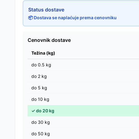
Status dostave
📦 Dostava se naplaćuje prema cenovniku
Cenovnik dostave
Težina (kg)
do
0.5
kg
do
2
kg
do
5
kg
do
10
kg
✓
do
20
kg
do
30
kg
do
50
kg