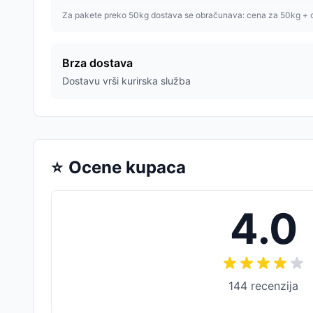
Za pakete preko 50kg dostava se obračunava: cena za 50kg + 
Brza dostava
Dostavu vrši kurirska služba
⭐
Ocene kupaca
4.0
144
recenzija