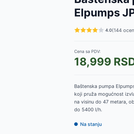
du FVC 8010-EC
-
8990
RSD
Elpumps J
015-EK
-
7299
RSD
4002-EK
-
7699
RSD
001-EK
-
5599
RSD
(
144
ocen
4.0
du FVC 4003-EK
-
6899
RSD
a FVC 3002-ED
-
5899
RSD
W FVC 2003-EK
-
4699
RSD
Cena sa PDV:
FVC 2001-EC
-
4299
RSD
18,999
RS
-
19990
RSD
SD
Baštenska pumpa Elpumps
koji pruža mogućnost izvl
na visinu do 47 metara, o
do 5400 l/h.
Na stanju