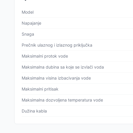
Model
Napajanje
Snaga
Prečnik ulaznog i izlaznog priključka
Maksimalni protok vode
Maksimalna dubina sa koje se izvlači voda
Maksimalna visina izbacivanja vode
Maksimalni pritisak
Maksimalna dozvoljena temperatura vode
Dužina kabla