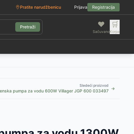
Pratite narudžbenicu
Prijava
Registracija
❤️
🛒
Pretraži
Sačuvano
Korpa
g
Sledeći proizvod
→
enska pumpa za vodu 600W Villager JGP 600 033497
 pumpa za vodu 1300W