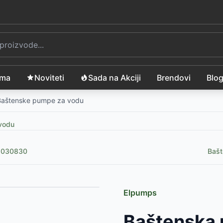
ama
Noviteti
Sada na Akciji
Brendovi
Blo
Baštenske pumpe za vodu
vodu
 030830
Bašt
Elpumps
RSD
Baštenska
odu FVC 8020-EC
-
11060
RSD