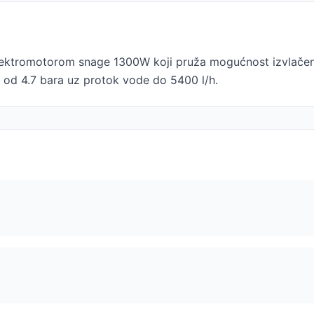
ektromotorom snage 1300W koji pruža mogućnost izvlačenj
k od 4.7 bara uz protok vode do 5400 l/h.