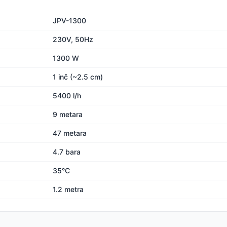
JPV-1300
230V, 50Hz
1300 W
1 inč (~2.5 cm)
5400 l/h
9 metara
47 metara
4.7 bara
35°C
1.2 metra