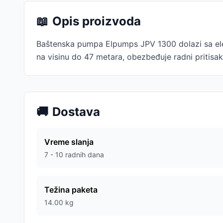
📖
Opis proizvoda
Baštenska pumpa Elpumps JPV 1300 dolazi sa el
na visinu do 47 metara, obezbeđuje radni pritisa
🚚
Dostava
Vreme slanja
7 - 10 radnih dana
Težina paketa
14.00
kg