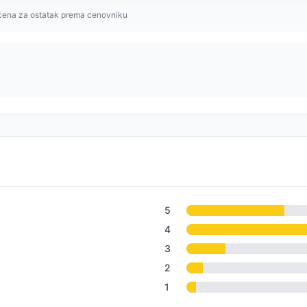
cena za ostatak prema cenovniku
5
4
3
2
1