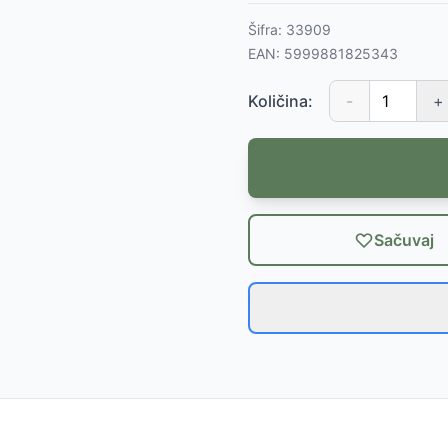
Šifra:
33909
EAN:
5999881825343
Količina:
-
+
Sačuvaj