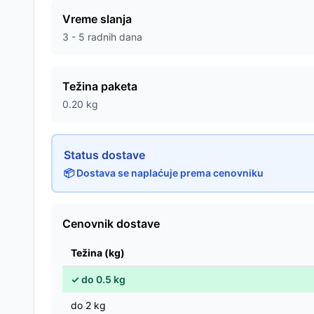
Vreme slanja
3 - 5 radnih dana
Težina paketa
0.20
kg
Status dostave
📦 Dostava se naplaćuje prema cenovniku
Cenovnik dostave
Težina (kg)
✓
do
0.5
kg
do
2
kg