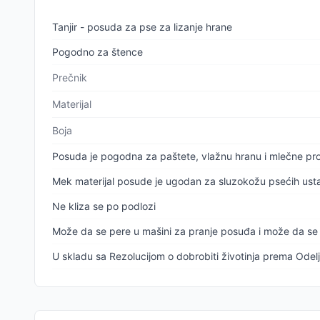
Tanjir - posuda za pse za lizanje hrane
Pogodno za štence
Prečnik
Materijal
Boja
Posuda je pogodna za paštete, vlažnu hranu i mlečne pr
Mek materijal posude je ugodan za sluzokožu psećih ust
Ne kliza se po podlozi
Može da se pere u mašini za pranje posuđa i može da se 
U skladu sa Rezolucijom o dobrobiti životinja prema Odel