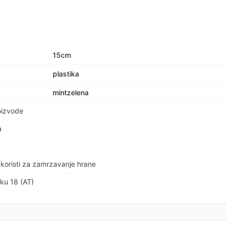
15cm
plastika
mintzelena
oizvode
a
koristi za zamrzavanje hrane
jku 18 (AT)