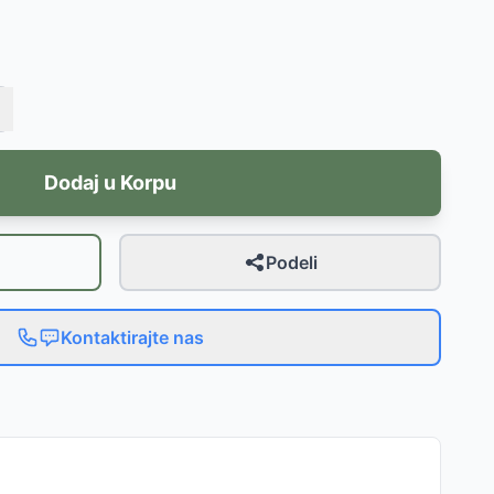
Dodaj u Korpu
Podeli
Kontaktirajte nas