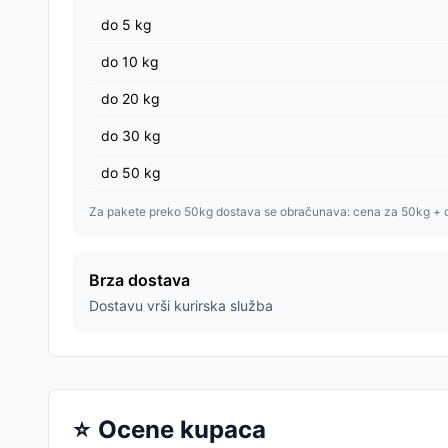
do
5
kg
do
10
kg
do
20
kg
do
30
kg
do
50
kg
Za pakete preko 50kg dostava se obračunava: cena za 50kg + 
Brza dostava
Dostavu vrši kurirska služba
⭐
Ocene kupaca