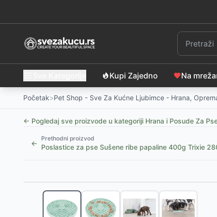
Sve Kategorije
Kupi Zajedno
Na mrež
Početak
>
Pet Shop - Sve Za Kućne Ljubimce - Hrana, Oprema
← Pogledaj sve proizvode u kategoriji
Hrana i Posude Za Ps
Prethodni proizvod
←
Poslastice za pse Sušene ribe papaline 400g Trixie 2
Slični proizvodi
Pametna Hranilica Za Pse i Mačke Petoneer Mini Fee
Xiaomi Smart Pojilo Za Mačke, Male i Srednje Pse
-