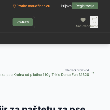
Pratite narudžbenicu
Prijava
Registracija
❤️
🛒
Pretraži
Sačuvano
Korpa
g
Sledeći proizvod
→
e za pse Krofna od piletine 110g Trixie Denta Fun 31328
ir za paštetu za pse