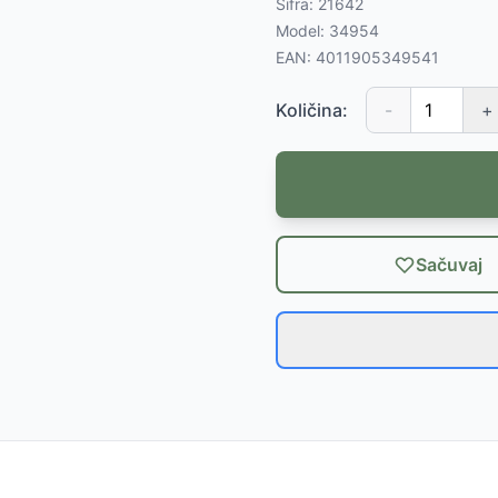
Šifra:
21642
Model:
34954
EAN:
4011905349541
Količina:
-
+
Sačuvaj