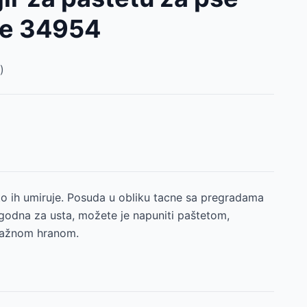
xie 34954
)
 to ih umiruje. Posuda u obliku tacne sa pregradama
godna za usta, možete je napuniti paštetom,
vlažnom hranom.