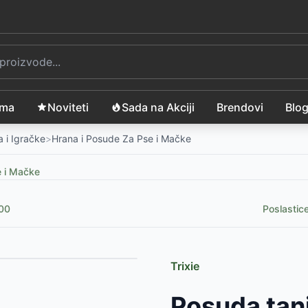
ama
Noviteti
Sada na Akciji
Brendovi
Blo
 i Igračke
>
Hrana i Posude Za Pse i Mačke
e i Mačke
800
Poslastic
Trixie
der
-
15590
RSD
Posuda tanj
6999
RSD