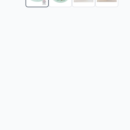
Granule za Pse Junetina Bonami Semenarna Ljubljan
Briketi za Pse Junetina Bonami Semenarna Ljubljana 
Briketi za Pse Jagnjetina, Pirinač, Povrće Bonami Se
Granule za Pse Jagnjetina, Pirinač, Povrće Bonami S
Trixie Keramička činija za pse 0.75l Jimmy 24778
-
1
Posuda za mačke 0.25l Trixie plava 25122
-
920
RS
Posuda za mačke 0.25l Trixie braon 25121
-
920
RS
Trixie Posude za mačke 2x0.3l na postolju 24791
-
1
Silikonski podmetač 60x40cm za činije za pse Trixi
Silikonski podmetač 48x30cm za činije za pse i mač