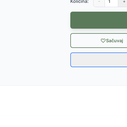
Količina:
-
+
Sačuvaj