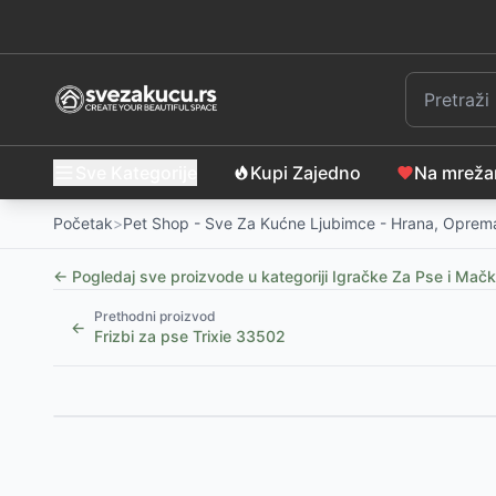
Sve Kategorije
Kupi Zajedno
Na mrež
Početak
>
Pet Shop - Sve Za Kućne Ljubimce - Hrana, Oprema
← Pogledaj sve proizvode u kategoriji
Igračke Za Pse i Mač
Prethodni proizvod
←
Frizbi za pse Trixie 33502
Slični proizvodi
Igračka za pse Plišani šareni majmun sa zvukom 38
Igračka za pse Plišana žirafa 26cm TRIXIE 36024
-
1