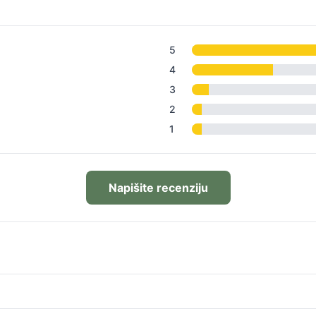
5
4
3
2
1
Napišite recenziju