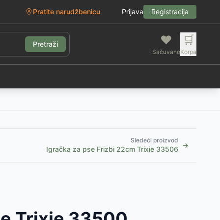
Pratite narudžbenicu
Prijava
Registracija
❤️
🛒
Pretraži
Sačuvano
Korpa
g
Sledeći proizvod
→
Igračka za pse Frizbi 22cm Trixie 33506
se Trixie 33500