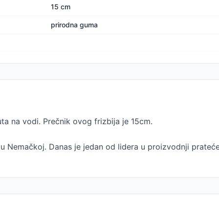
15 cm
prirodna guma
ta na vodi. Prečnik ovog frizbija je 15cm.
u Nemačkoj. Danas je jedan od lidera u proizvodnji prateće