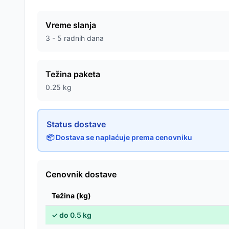
Vreme slanja
3 - 5 radnih dana
Težina paketa
0.25
kg
Status dostave
📦 Dostava se naplaćuje prema cenovniku
Cenovnik dostave
Težina (kg)
✓
do
0.5
kg