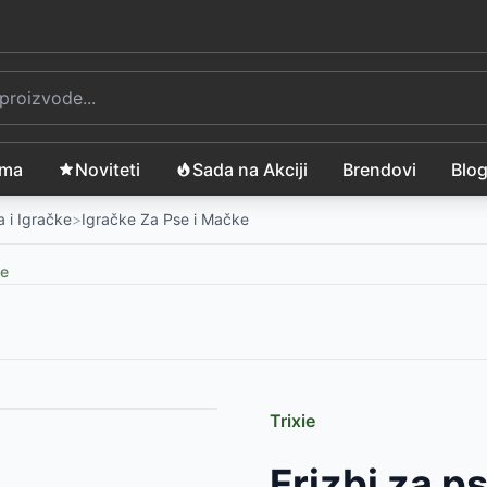
ama
Noviteti
Sada na Akciji
Brendovi
Blo
 i Igračke
>
Igračke Za Pse i Mačke
ke
Trixie
cm TRIXIE 36087
-
1399
RSD
Frizbi za p
320
RSD