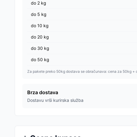
do
2
kg
do
5
kg
do
10
kg
do
20
kg
do
30
kg
do
50
kg
Za pakete preko 50kg dostava se obračunava: cena za 50kg + 
Brza dostava
Dostavu vrši kurirska služba