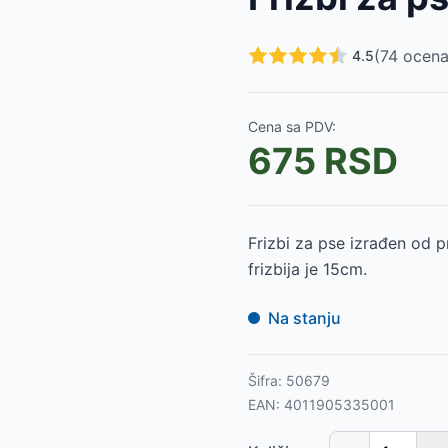
0
RSD
6022
-
935
RSD
(
74
ocena
4.5
IXIE 35988
-
820
RSD
E 35968
-
950
RSD
35952
-
620
RSD
Cena sa PDV:
E 35940
-
755
RSD
675
RSD
 34cm TRIXIE 35919
-
1099
RSD
IE 35912
-
1055
RSD
E 35911
-
860
RSD
IE 35885
-
970
RSD
Frizbi za pse izrađen od p
frizbija je 15cm.
Na stanju
Šifra:
50679
EAN:
4011905335001