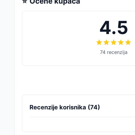
⭐
Ocene kupaca
4.5
74
recenzija
Recenzije korisnika (
74
)