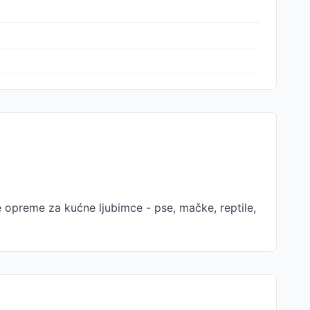
 opreme za kućne ljubimce - pse, mačke, reptile,