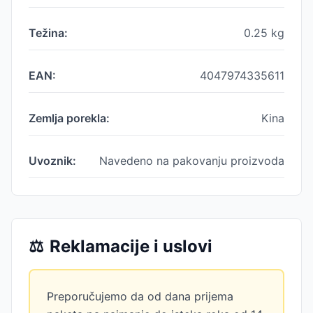
Težina:
0.25
kg
EAN:
4047974335611
Zemlja porekla:
Kina
Uvoznik:
Navedeno na pakovanju proizvoda
⚖️
Reklamacije i uslovi
Preporučujemo da od dana prijema