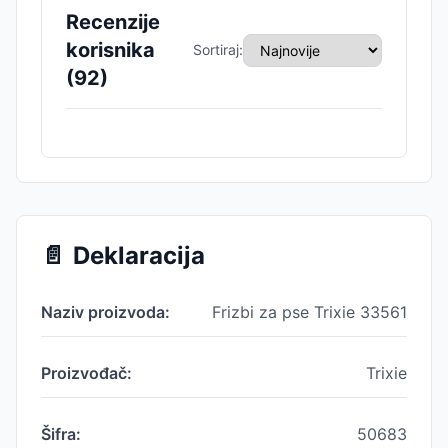
Recenzije
korisnika
Sortiraj:
(
92
)
📄
Deklaracija
Naziv proizvoda:
Frizbi za pse Trixie 33561
Proizvođač:
Trixie
Šifra:
50683