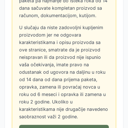
paketa pa najmanje do isteka roka od 14
dana sačuvate kompletan proizvod sa
računom, dokumentacijom, kutijom.
U slučaju da niste zadovoljni kupljenim
proizvodom jer ne odgovara
karakteristikama i opisu proizvoda sa
ove stranice, smatrate da je proizvod
neispravan ili da proizvod nije ispunio
vaša očekivanja, imate pravo na
odustanak od ugovora na daljinu u roku
od 14 dana od dana prijema paketa,
opravka, zamena ili povraćaj novca u
roku od 6 meseci i opravka ili zamena u
roku 2 godine. Ukoliko u
karakteristikama nije drugačije navedeno
saobraznost važi 2 godine.