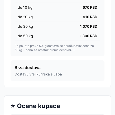
do
10
kg
670
RSD
do
20
kg
910
RSD
do
30
kg
1,070
RSD
do
50
kg
1,300
RSD
Za pakete preko 50kg dostava se obračunava: cena za
50kg + cena za ostatak prema cenovniku
Brza dostava
Dostavu vrši kurirska služba
⭐
Ocene kupaca