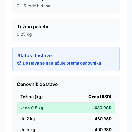
3 - 5 radnih dana
Težina paketa
0.25
kg
Status dostave
📦 Dostava se naplaćuje prema cenovniku
Cenovnik dostave
Težina (kg)
Cena (RSD)
✓
do
0.5
kg
430
RSD
do
2
kg
430
RSD
do
5
kg
490
RSD