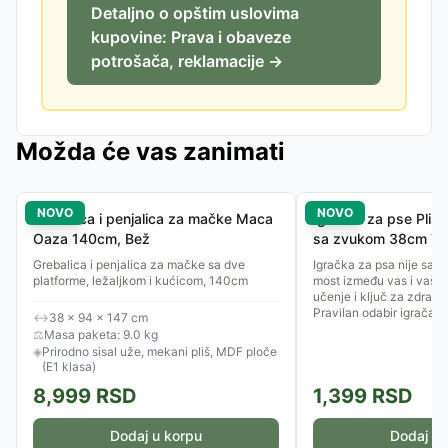
Detaljno o opštim uslovima
kupovine: Prava i obaveze
potrošača, reklamacije →
Možda će vas zanimati
NOVO
NOVO
Grebalica i penjalica za mačke Maca
Igračka za pse Pliš
Oaza 140cm, Bež
sa zvukom 38cm TR
Grebalica i penjalica za mačke sa dve
Igračka za psa nije samo
platforme, ležaljkom i kućicom, 140cm
most između vas i vašeg
učenje i ključ za zdrav i
Pravilan odabir igračaka.
↔
38 × 94 × 147 cm
⚖
Masa paketa: 9.0 kg
◈
Prirodno sisal uže, mekani pliš, MDF ploče
(E1 klasa)
8,999
RSD
1,399
RSD
Dodaj u korpu
Dodaj u 