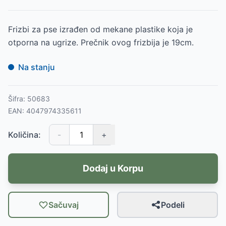
Frizbi za pse izrađen od mekane plastike koja je
otporna na ugrize. Prečnik ovog frizbija je 19cm.
Na stanju
Šifra:
50683
EAN:
4047974335611
Količina:
-
+
Dodaj u Korpu
Sačuvaj
Podeli