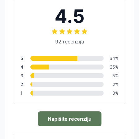
4.5
92
recenzija
5
64
%
4
25
%
3
5
%
2
2
%
1
3
%
Napišite recenziju