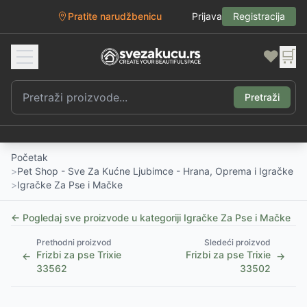
Pratite narudžbenicu
Prijava
Registracija
❤️
🛒
Pretraži
Početak
>
Pet Shop - Sve Za Kućne Ljubimce - Hrana, Oprema i Igračke
>
Igračke Za Pse i Mačke
← Pogledaj sve proizvode u kategoriji
Igračke Za Pse i Mačke
Prethodni proizvod
Sledeći proizvod
Frizbi za pse Trixie
Frizbi za pse Trixie
←
→
33562
33502
1
/
2