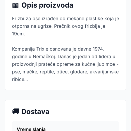
📖
Opis proizvoda
Frizbi za pse izrađen od mekane plastike koja je
otporna na ugrize. Prečnik ovog frizbija je
19cm.
Kompanija Trixie osnovana je davne 1974.
godine u Nemačkoj. Danas je jedan od lidera u
proizvodnji prateće opreme za kućne ljubimce -
pse, mačke, reptile, ptice, glodare, akvarijumske
ribice...
🚚
Dostava
Vreme slanja