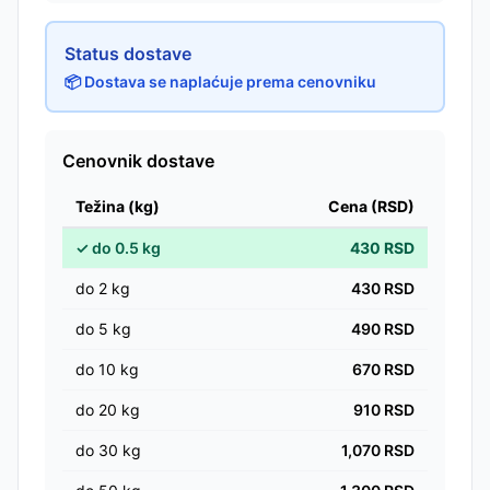
Status dostave
📦 Dostava se naplaćuje prema cenovniku
Cenovnik dostave
Težina (kg)
Cena (RSD)
✓
do
0.5
kg
430
RSD
do
2
kg
430
RSD
do
5
kg
490
RSD
do
10
kg
670
RSD
do
20
kg
910
RSD
do
30
kg
1,070
RSD