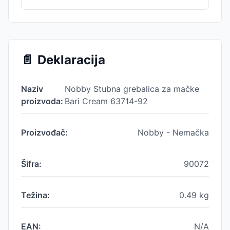
📄
Deklaracija
Naziv
Nobby Stubna grebalica za mačke
proizvoda:
Bari Cream 63714-92
Proizvođač:
Nobby - Nemačka
Šifra:
90072
Težina:
0.49
kg
EAN:
N/A