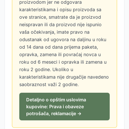
proizvodom jer ne odgovara
karakteristikama i opisu proizvoda sa
ove stranice, smatrate da je proizvod
neispravan ili da proizvod nije ispunio
vaša očekivanja, imate pravo na
odustanak od ugovora na daljinu u roku
od 14 dana od dana prijema paketa,
opravka, zamena ili povraćaj novca u
roku od 6 meseci i opravka ili zamena u
roku 2 godine. Ukoliko u
karakteristikama nije drugačije navedeno
saobraznost važi 2 godine.
Detaljno o opštim uslovima
kupovine: Prava i obaveze
potrošača, reklamacije →