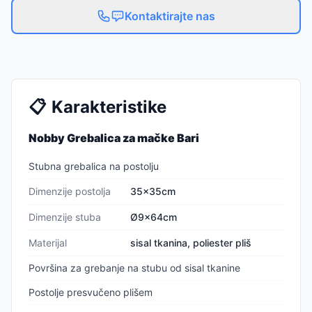
Kontaktirajte nas
📋
Karakteristike
Nobby Grebalica za mačke Bari
Stubna grebalica na postolju
Dimenzije postolja
35x35cm
Dimenzije stuba
Ø9x64cm
Materijal
sisal tkanina, poliester pliš
Površina za grebanje na stubu od sisal tkanine
Postolje presvučeno plišem