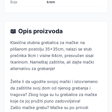
Boja
krem
📖
Opis proizvoda
Klasična stubna grebalica za mačke: na
plišanom postolju 35x35cm, nalazi se stub
prečnika 9cm i visine 64cm, presvučen sisal
tkaninom. Nameštaj zaštitite, ali dajte mački
alternativu za grebanje!
Želite li da ugodite svojoj mački i istovremeno
da zaštitite svoj dom od njenog grebanja i
tragova? Zbog toga su tu grebalice za mačke
koje će joj pružiti puno zadovoljstva!
Zašto mačke grebu? Mačke su po prirodi