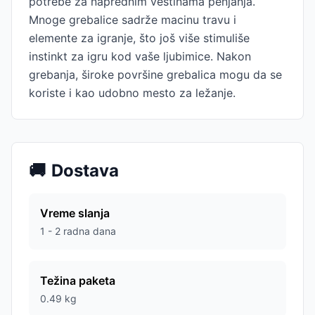
potrebe za naprednim veštinama penjanja.
Mnoge grebalice sadrže macinu travu i
elemente za igranje, što još više stimuliše
instinkt za igru kod vaše ljubimice. Nakon
grebanja, široke površine grebalica mogu da se
koriste i kao udobno mesto za ležanje.
🚚
Dostava
Vreme slanja
1 - 2 radna dana
Težina paketa
0.49
kg