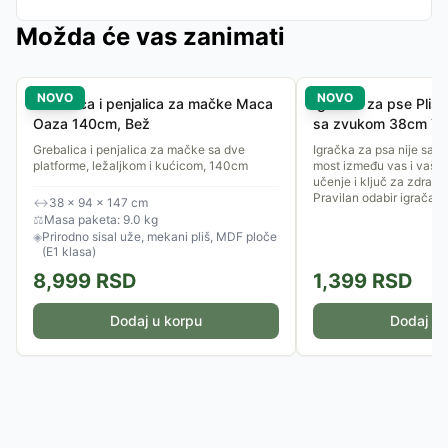
Možda će vas zanimati
NOVO
NOVO
Grebalica i penjalica za mačke Maca
Igračka za pse Pliš
Oaza 140cm, Bež
sa zvukom 38cm TR
Grebalica i penjalica za mačke sa dve
Igračka za psa nije samo
platforme, ležaljkom i kućicom, 140cm
most između vas i vašeg
učenje i ključ za zdrav i
Pravilan odabir igračaka.
↔
38 × 94 × 147 cm
⚖
Masa paketa: 9.0 kg
◈
Prirodno sisal uže, mekani pliš, MDF ploče
(E1 klasa)
8,999
RSD
1,399
RSD
Dodaj u korpu
Dodaj u 