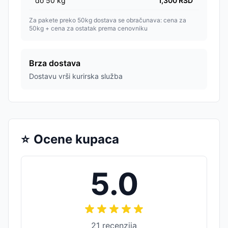
do
50
kg
1,300
RSD
Za pakete preko 50kg dostava se obračunava: cena za
50kg + cena za ostatak prema cenovniku
Brza dostava
Dostavu vrši kurirska služba
⭐
Ocene kupaca
5.0
21
recenzija