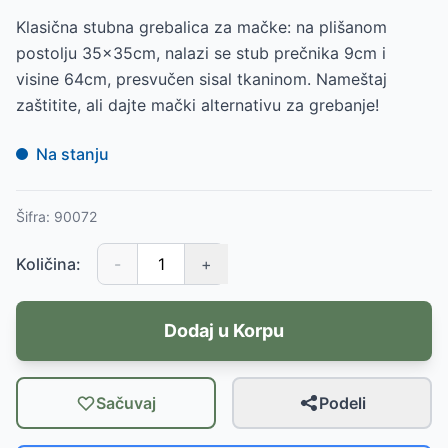
Klasična stubna grebalica za mačke: na plišanom
postolju 35x35cm, nalazi se stub prečnika 9cm i
visine 64cm, presvučen sisal tkaninom. Nameštaj
zaštitite, ali dajte mački alternativu za grebanje!
Na stanju
Šifra:
90072
Količina:
-
+
Dodaj u Korpu
Sačuvaj
Podeli