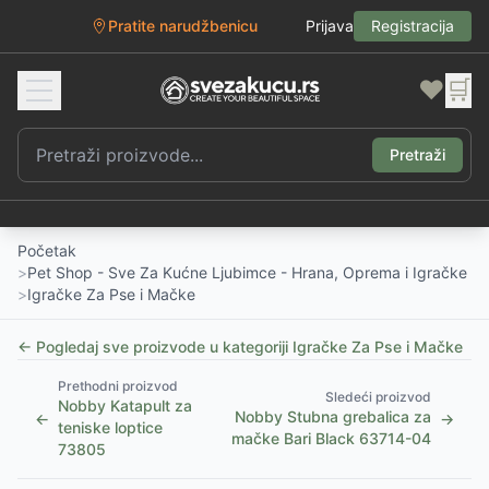
Pratite narudžbenicu
Prijava
Registracija
❤️
🛒
Pretraži
Početak
>
Pet Shop - Sve Za Kućne Ljubimce - Hrana, Oprema i Igračke
>
Igračke Za Pse i Mačke
← Pogledaj sve proizvode u kategoriji
Igračke Za Pse i Mačke
Prethodni proizvod
Sledeći proizvod
Nobby Katapult za
Nobby Stubna grebalica za
←
→
teniske loptice
mačke Bari Black 63714-04
73805