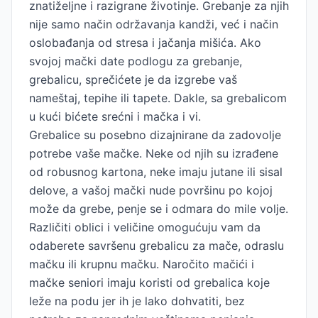
znatiželjne i razigrane životinje. Grebanje za njih
nije samo način održavanja kandži, već i način
oslobađanja od stresa i jačanja mišića. Ako
svojoj mački date podlogu za grebanje,
grebalicu, sprečićete je da izgrebe vaš
nameštaj, tepihe ili tapete. Dakle, sa grebalicom
u kući bićete srećni i mačka i vi.
Grebalice su posebno dizajnirane da zadovolje
potrebe vaše mačke. Neke od njih su izrađene
od robusnog kartona, neke imaju jutane ili sisal
delove, a vašoj mački nude površinu po kojoj
može da grebe, penje se i odmara do mile volje.
Različiti oblici i veličine omogućuju vam da
odaberete savršenu grebalicu za mače, odraslu
mačku ili krupnu mačku. Naročito mačići i
mačke seniori imaju koristi od grebalica koje
leže na podu jer ih je lako dohvatiti, bez