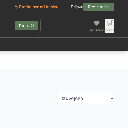
Pratite narudžbenicu
Prijava
Registracija
❤️
🛒
Pretraži
Sačuvano
Korpa
g