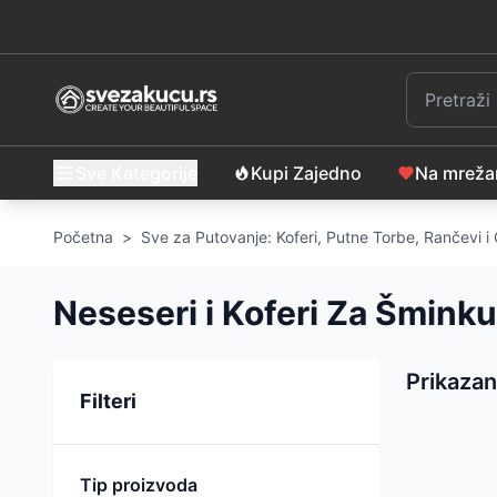
Sve Kategorije
Kupi Zajedno
Na mrež
Početna
>
Sve za Putovanje: Koferi, Putne Torbe, Rančevi 
Neseseri i Koferi Za Šminku
Prikazan
Sortiranje
Filteri
Tip proizvoda