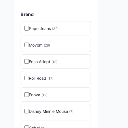
Brend
Pepe Jeans
(
39
)
Movom
(
28
)
Enso Adept
(
18
)
Roll Road
(
17
)
Enova
(
12
)
Disney Minnie Mouse
(
7
)
Gabol