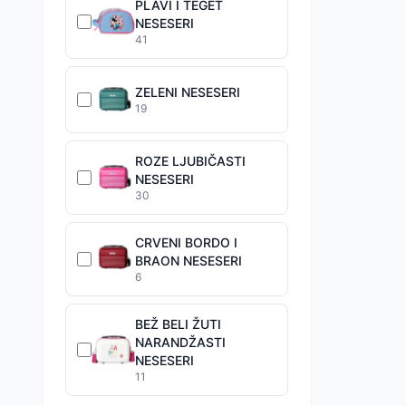
PLAVI I TEGET
NESESERI
41
ZELENI NESESERI
19
ROZE LJUBIČASTI
NESESERI
30
CRVENI BORDO I
BRAON NESESERI
6
BEŽ BELI ŽUTI
NARANDŽASTI
NESESERI
11