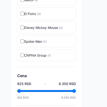
(
3
)
El Potro
(
3
)
Disney Mickey Mouse
(
2
)
Spider-Man
(
1
)
CNPNA Group
(
1
)
Cena
925
RSD
-
6.350
RSD
925
RSD
6.350
RSD