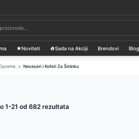
ama
Noviteti
Sada na Akciji
Brendovi
Blo
i Oprema
>
Neseseri i Koferi Za Šminku
o 1-
21
od
682
rezultata
 proizvoda