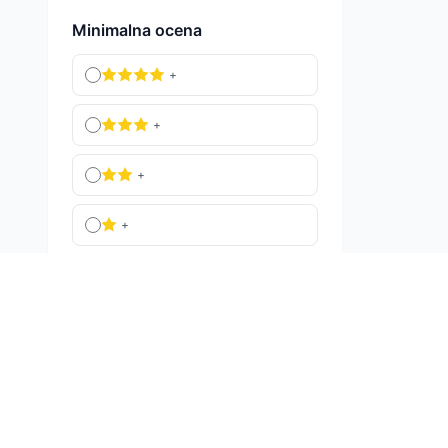
Minimalna ocena
+
+
+
+
Sve ocene
Primeni Filtere