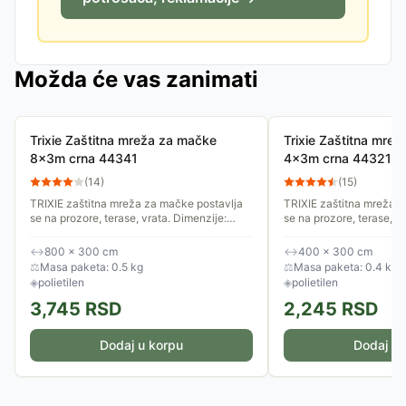
Možda će vas zanimati
Trixie Zaštitna mreža za mačke
Trixie Zaštitna mre
8x3m crna 44341
4x3m crna 44321
(
14
)
(
15
)
TRIXIE zaštitna mreža za mačke postavlja
TRIXIE zaštitna mreža 
se na prozore, terase, vrata. Dimenzije:
se na prozore, terase, vrata. Dimenzije:
8x3m. Boja: crna. Izdržljiva i otporna na
4x3m. Boja: crna. Izdržl
vremenske uslove, za...
vremenske uslove, za...
↔
800 × 300 cm
↔
400 × 300 cm
⚖
Masa paketa: 0.5 kg
⚖
Masa paketa: 0.4 kg
◈
polietilen
◈
polietilen
3,745
RSD
2,245
RSD
Dodaj u korpu
Dodaj u 