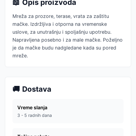
📖
Opis proizvoda
Mreža za prozore, terase, vrata za zaštitu
mačke. Izdržljiva i otporna na vremenske
uslove, za unutrašnju i spoljašnju upotrebu.
Napravljena posebno i za male mačke. Poželjno
je da mačke budu nadgledane kada su pored
mreže.
🚚
Dostava
Vreme slanja
3 - 5 radnih dana