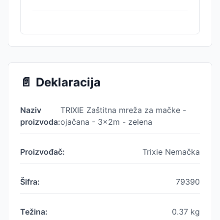
📄
Deklaracija
Naziv
TRIXIE Zaštitna mreža za mačke -
proizvoda:
ojačana - 3x2m - zelena
Proizvođač:
Trixie Nemačka
Šifra:
79390
Težina:
0.37
kg