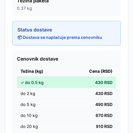
Težina paketa
0.37
kg
Status dostave
📦 Dostava se naplaćuje prema cenovniku
Cenovnik dostave
Težina (kg)
Cena (RSD)
✓
do
0.5
kg
430
RSD
do
2
kg
430
RSD
do
5
kg
490
RSD
do
10
kg
670
RSD
do
20
kg
910
RSD