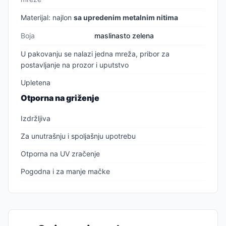
Materijal: najlon
sa upredenim metalnim nitima
Boja
maslinasto zelena
U pakovanju se nalazi jedna mreža, pribor za
postavljanje na prozor i uputstvo
Upletena
Otporna na griženje
Izdržljiva
Za unutrašnju i spoljašnju upotrebu
Otporna na UV zračenje
Pogodna i za manje mačke