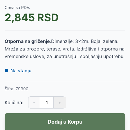
Cena sa PDV:
2,845
RSD
Otporna na griženje
.Dimenzije: 3x2m. Boja: zelena.
Mreža za prozore, terase, vrata. Izdržljiva i otporna na
vremenske uslove, za unutrašnju i spoljašnju upotrebu.
Na stanju
Šifra:
79390
Količina:
-
+
Dodaj u Korpu