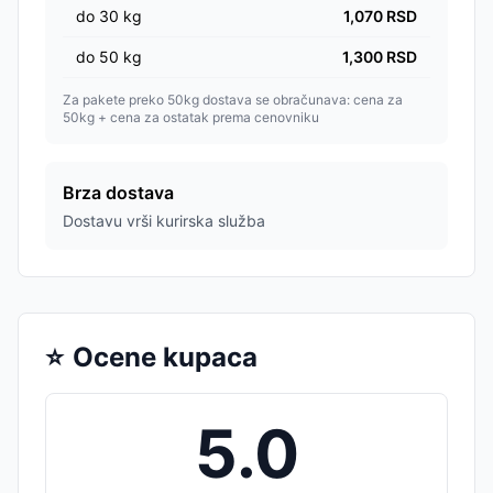
do
30
kg
1,070
RSD
do
50
kg
1,300
RSD
Za pakete preko 50kg dostava se obračunava: cena za
50kg + cena za ostatak prema cenovniku
Brza dostava
Dostavu vrši kurirska služba
⭐
Ocene kupaca
5.0