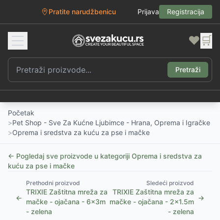
Pratite narudžbenicu
Prijava
Registracija
❤️
🛒
Pretraži
Početak
>
Pet Shop - Sve Za Kućne Ljubimce - Hrana, Oprema i Igračke
>
Oprema i sredstva za kuću za pse i mačke
← Pogledaj sve proizvode u kategoriji
Oprema i sredstva za
kuću za pse i mačke
Prethodni proizvod
Sledeći proizvod
TRIXIE Zaštitna mreža za
TRIXIE Zaštitna mreža za
←
→
mačke - ojačana - 6x3m
mačke - ojačana - 2x1.5m
- zelena
- zelena