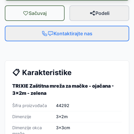
Sačuvaj
Podeli
Kontaktirajte nas
📋
Karakteristike
TRIXIE Zaštitna mreža za mačke - ojačana -
3x2m - zelena
Šifra proizvođača
44292
Dimenzije
3x2m
Dimenzije okca
3x3cm
mreže