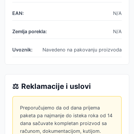
EAN:
N/A
Zemlja porekla:
N/A
Uvoznik:
Navedeno na pakovanju proizvoda
⚖️
Reklamacije i uslovi
Preporučujemo da od dana prijema
paketa pa najmanje do isteka roka od 14
dana sačuvate kompletan proizvod sa
računom, dokumentacijom, kutijom.