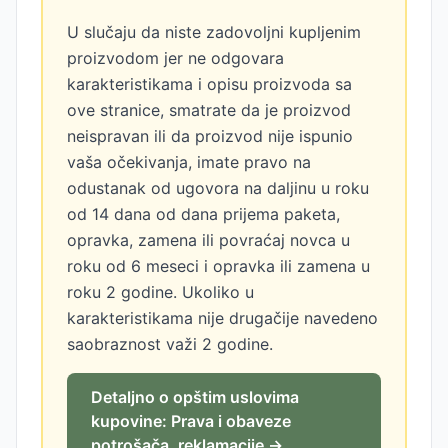
U slučaju da niste zadovoljni kupljenim
proizvodom jer ne odgovara
karakteristikama i opisu proizvoda sa
ove stranice, smatrate da je proizvod
neispravan ili da proizvod nije ispunio
vaša očekivanja, imate pravo na
odustanak od ugovora na daljinu u roku
od 14 dana od dana prijema paketa,
opravka, zamena ili povraćaj novca u
roku od 6 meseci i opravka ili zamena u
roku 2 godine. Ukoliko u
karakteristikama nije drugačije navedeno
saobraznost važi 2 godine.
Detaljno o opštim uslovima
kupovine: Prava i obaveze
potrošača, reklamacije →