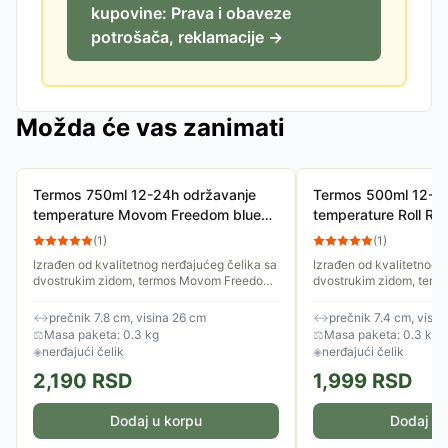
kupovine: Prava i obaveze
potrošača, reklamacije →
Možda će vas zanimati
Termos 750ml 12-24h održavanje
Termos 500ml 12-24
temperature Movom Freedom blue
temperature Roll R
32232
Owl mint 49933
(
1
)
(
1
)
Izrađen od kvalitetnog nerđajućeg čelika sa
Izrađen od kvalitetnog 
dvostrukim zidom, termos Movom Freedom
dvostrukim zidom, term
750ml obezbeđuje odličnu termoizolaciju –
Pets 500ml obezbeđuje 
topli napici ostaju...
termoizolaciju – topli nap
↔
prečnik 7.8 cm, visina 26 cm
↔
prečnik 7.4 cm, visin
⚖
Masa paketa: 0.3 kg
⚖
Masa paketa: 0.3 kg
◈
nerđajući čelik
◈
nerđajući čelik
2,190
RSD
1,999
RSD
Dodaj u korpu
Dodaj u 