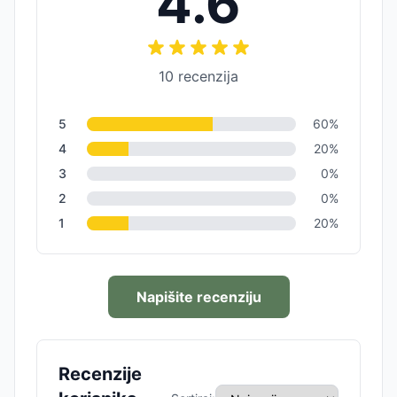
4.6
10
recenzija
5
60
%
4
20
%
3
0
%
2
0
%
1
20
%
Napišite recenziju
Recenzije