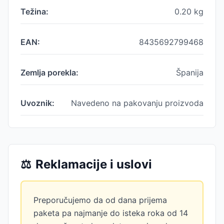
Težina:
0.20
kg
EAN:
8435692799468
Zemlja porekla:
Španija
Uvoznik:
Navedeno na pakovanju proizvoda
⚖️
Reklamacije i uslovi
Preporučujemo da od dana prijema
paketa pa najmanje do isteka roka od 14