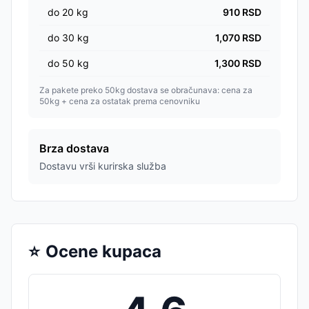
do
20
kg
910
RSD
do
30
kg
1,070
RSD
do
50
kg
1,300
RSD
Za pakete preko 50kg dostava se obračunava: cena za
50kg + cena za ostatak prema cenovniku
Brza dostava
Dostavu vrši kurirska služba
⭐
Ocene kupaca