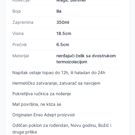
Boja
lila
Zapremina
350ml
Visina
18.5cm
Prečnik
6.5cm
Materijal
nerđajući čelik sa dvostrukom
termoizolacijom
Napitak ostaje topao do 12h, ili haladan do 24h
Hermetičko zatvaranje, zatvarač sa navojem
Pokretljiva ručkica za nošenje
Mat površina, ne kliza se
Originalan Enso Adept proizvod
Odličan poklon za rođendan, Novu godinu, Božić i
druge prilike