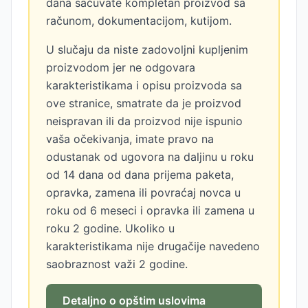
dana sačuvate kompletan proizvod sa
računom, dokumentacijom, kutijom.
U slučaju da niste zadovoljni kupljenim
proizvodom jer ne odgovara
karakteristikama i opisu proizvoda sa
ove stranice, smatrate da je proizvod
neispravan ili da proizvod nije ispunio
vaša očekivanja, imate pravo na
odustanak od ugovora na daljinu u roku
od 14 dana od dana prijema paketa,
opravka, zamena ili povraćaj novca u
roku od 6 meseci i opravka ili zamena u
roku 2 godine. Ukoliko u
karakteristikama nije drugačije navedeno
saobraznost važi 2 godine.
Detaljno o opštim uslovima