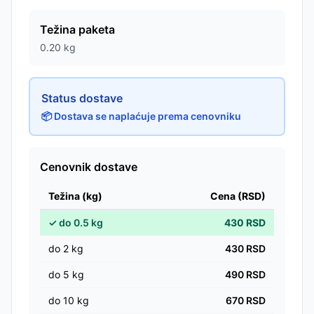
Težina paketa
0.20
kg
Status dostave
📦 Dostava se naplaćuje prema cenovniku
Cenovnik dostave
Težina (kg)
Cena (RSD)
✓
do
0.5
kg
430
RSD
do
2
kg
430
RSD
do
5
kg
490
RSD
do
10
kg
670
RSD