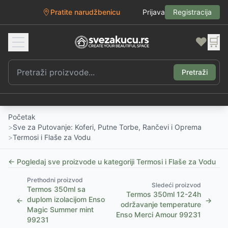
Pratite narudžbenicu
Prijava
Registracija
❤️
🛒
Pretraži
Početak
>
Sve za Putovanje: Koferi, Putne Torbe, Rančevi i Oprema
>
Termosi i Flaše za Vodu
← Pogledaj sve proizvode u kategoriji
Termosi i Flaše za Vodu
Prethodni proizvod
Sledeći proizvod
Termos 350ml sa
Termos 350ml 12-24h
duplom izolacijom Enso
←
→
održavanje temperature
Magic Summer mint
Enso Merci Amour 99231
99231