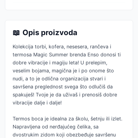
📖
Opis proizvoda
Kolekcija torbi, kofera, nesesera, rančeva i
termosa Magic Summer brenda Enso donosi ti
dobre vibracije i magiju leta! U prelepim,
veselim bojama, magična je i po onome što
nudi, a to je odlična organizacija stvari i
savršena preglednost svega što odlučiš da
spakuješ! Tvoje je da uživaš i prenosiš dobre
vibracije dalje i dalje!
Termos boca je idealna za školu, šetnju ili izlet.
Napravljena od nerđajućeg čelika, sa
dvostrukim zidom koji obezbeđuje savršenu