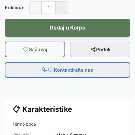
Količina:
-
+
Dodaj u Korpu
Sačuvaj
Podeli
Kontaktirajte nas
📋
Karakteristike
Termo boca
Kolekcija
Magic Summer