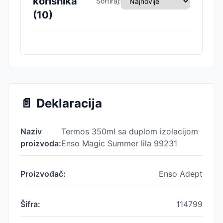
korisnika
Sortiraj:
(
10
)
📄
Deklaracija
Naziv
Termos 350ml sa duplom izolacijom
proizvoda:
Enso Magic Summer lila 99231
Proizvođač:
Enso Adept
Šifra:
114799