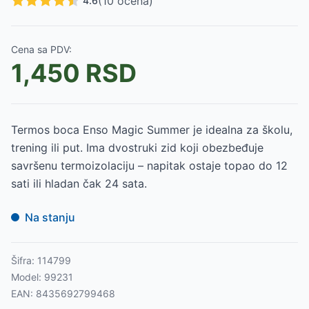
(
10
ocena)
4.6
Cena sa PDV:
1,450
RSD
Termos boca Enso Magic Summer je idealna za školu,
trening ili put. Ima dvostruki zid koji obezbeđuje
savršenu termoizolaciju – napitak ostaje topao do 12
sati ili hladan čak 24 sata.
Na stanju
Šifra:
114799
Model:
99231
EAN:
8435692799468