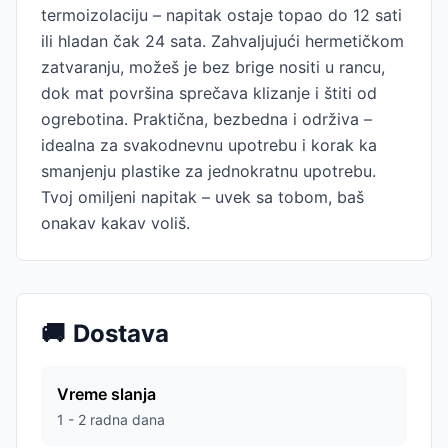
termoizolaciju – napitak ostaje topao do 12 sati
ili hladan čak 24 sata. Zahvaljujući hermetičkom
zatvaranju, možeš je bez brige nositi u rancu,
dok mat površina sprečava klizanje i štiti od
ogrebotina. Praktična, bezbedna i održiva –
idealna za svakodnevnu upotrebu i korak ka
smanjenju plastike za jednokratnu upotrebu.
Tvoj omiljeni napitak – uvek sa tobom, baš
onakav kakav voliš.
🚚
Dostava
Vreme slanja
1 - 2 radna dana