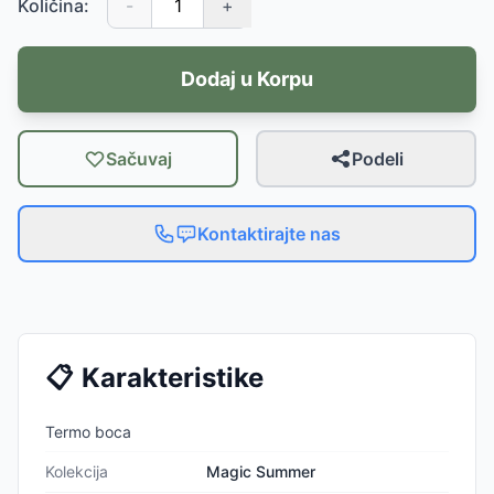
Količina:
-
+
Dodaj u Korpu
Sačuvaj
Podeli
Kontaktirajte nas
📋
Karakteristike
Termo boca
Kolekcija
Magic Summer