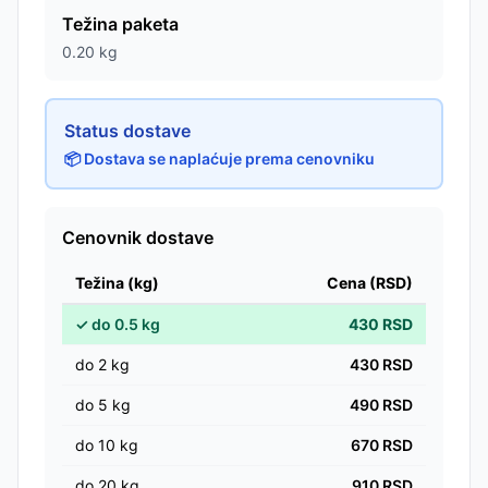
Težina paketa
0.20
kg
Status dostave
📦 Dostava se naplaćuje prema cenovniku
Cenovnik dostave
Težina (kg)
Cena (RSD)
✓
do
0.5
kg
430
RSD
do
2
kg
430
RSD
do
5
kg
490
RSD
do
10
kg
670
RSD
do
20
kg
910
RSD