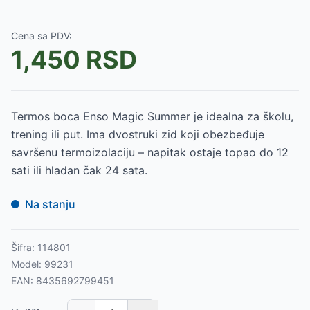
Cena sa PDV:
1,450
RSD
Termos boca Enso Magic Summer je idealna za školu,
trening ili put. Ima dvostruki zid koji obezbeđuje
savršenu termoizolaciju – napitak ostaje topao do 12
sati ili hladan čak 24 sata.
Na stanju
Šifra:
114801
Model:
99231
EAN:
8435692799451