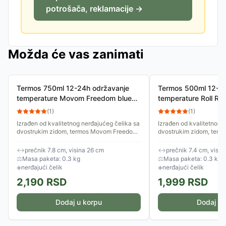
potrošača, reklamacije →
Možda će vas zanimati
Termos 750ml 12-24h održavanje
Termos 500ml 12-24
temperature Movom Freedom blue
temperature Roll R
32232
Owl mint 49933
(
1
)
(
1
)
Izrađen od kvalitetnog nerđajućeg čelika sa
Izrađen od kvalitetnog 
dvostrukim zidom, termos Movom Freedom
dvostrukim zidom, term
750ml obezbeđuje odličnu termoizolaciju –
Pets 500ml obezbeđuje 
topli napici ostaju...
termoizolaciju – topli nap
↔
prečnik 7.8 cm, visina 26 cm
↔
prečnik 7.4 cm, visin
⚖
Masa paketa: 0.3 kg
⚖
Masa paketa: 0.3 kg
◈
nerđajući čelik
◈
nerđajući čelik
2,190
RSD
1,999
RSD
Dodaj u korpu
Dodaj u 