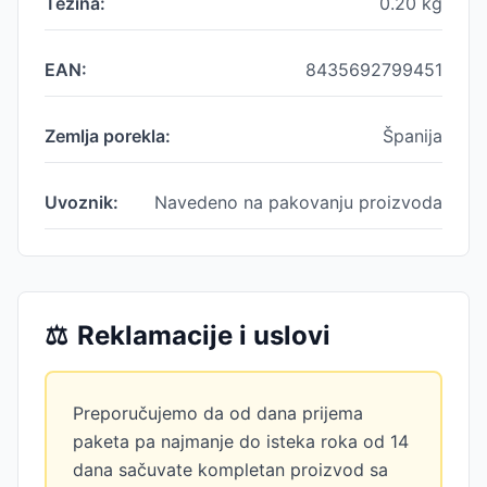
Težina:
0.20
kg
EAN:
8435692799451
Zemlja porekla:
Španija
Uvoznik:
Navedeno na pakovanju proizvoda
⚖️
Reklamacije i uslovi
Preporučujemo da od dana prijema
paketa pa najmanje do isteka roka od 14
dana sačuvate kompletan proizvod sa