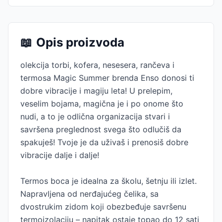
📖
Opis proizvoda
olekcija torbi, kofera, nesesera, rančeva i
termosa Magic Summer brenda Enso donosi ti
dobre vibracije i magiju leta! U prelepim,
veselim bojama, magična je i po onome što
nudi, a to je odlična organizacija stvari i
savršena preglednost svega što odlučiš da
spakuješ! Tvoje je da uživaš i prenosiš dobre
vibracije dalje i dalje!
Termos boca je idealna za školu, šetnju ili izlet.
Napravljena od nerđajućeg čelika, sa
dvostrukim zidom koji obezbeđuje savršenu
termoizolaciju – napitak ostaje topao do 12 sati