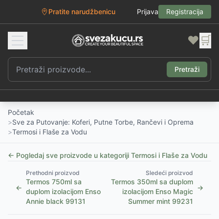
Pratite narudžbenicu
Prijava
Registracija
❤️
🛒
Pretraži
Početak
>
Sve za Putovanje: Koferi, Putne Torbe, Rančevi i Oprema
>
Termosi i Flaše za Vodu
← Pogledaj sve proizvode u kategoriji
Termosi i Flaše za Vodu
Prethodni proizvod
Sledeći proizvod
Termos 750ml sa
Termos 350ml sa duplom
←
→
duplom izolacijom Enso
izolacijom Enso Magic
Annie black 99131
Summer mint 99231