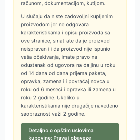
računom, dokumentacijom, kutijom.
U slučaju da niste zadovoljni kupljenim
proizvodom jer ne odgovara
karakteristikama i opisu proizvoda sa
ove stranice, smatrate da je proizvod
neispravan ili da proizvod nije ispunio
vaša očekivanja, imate pravo na
odustanak od ugovora na daljinu u roku
od 14 dana od dana prijema paketa,
opravka, zamena ili povraćaj novca u
roku od 6 meseci i opravka ili zamena u
roku 2 godine. Ukoliko u
karakteristikama nije drugačije navedeno
saobraznost važi 2 godine.
Detaljno o opštim uslovima
kupovine: Prava i obaveze