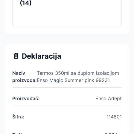
(
14
)
📄
Deklaracija
Naziv
Termos 350ml sa duplom izolacijom
proizvoda:
Enso Magic Summer pink 99231
Proizvođač:
Enso Adept
Šifra:
114801