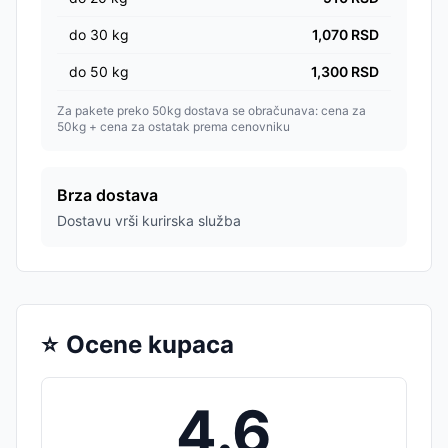
do
30
kg
1,070
RSD
do
50
kg
1,300
RSD
Za pakete preko 50kg dostava se obračunava: cena za
50kg + cena za ostatak prema cenovniku
Brza dostava
Dostavu vrši kurirska služba
⭐
Ocene kupaca
4.6