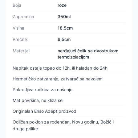
Boja
roze
Zapremina
350ml
Visina
18.5cm
Prečnik
6.5cm
Materijal
nerđajući čelik sa dvostrukom
termoizolacijom
Napitak ostaje topao do 12h, ili haladan do 24h
Hermetičko zatvaranje, zatvarač sa navojem
Pokretljiva ručkica za nošenje
Mat površina, ne kliza se
Originalan Enso Adept proizvod
Odličan poklon za rođendan, Novu godinu, Božić i
druge prilike