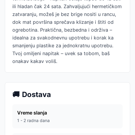
ili hladan čak 24 sata. Zahvaljujući hermetičkom
zatvaranju, možeš je bez brige nositi u rancu,
dok mat površina sprečava klizanje i štiti od
ogrebotina. Praktična, bezbedna i održiva –
idealna za svakodnevnu upotrebu i korak ka
smanjenju plastike za jednokratnu upotrebu.
Tvoj omiljeni napitak – uvek sa tobom, baš
onakav kakav voliš.
🚚
Dostava
Vreme slanja
1 - 2 radna dana