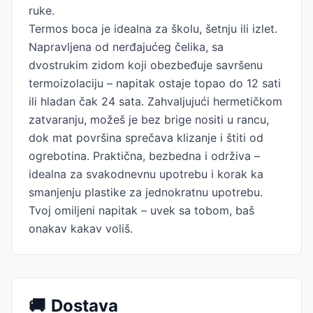
ruke.
Termos boca je idealna za školu, šetnju ili izlet.
Napravljena od nerđajućeg čelika, sa
dvostrukim zidom koji obezbeđuje savršenu
termoizolaciju – napitak ostaje topao do 12 sati
ili hladan čak 24 sata. Zahvaljujući hermetičkom
zatvaranju, možeš je bez brige nositi u rancu,
dok mat površina sprečava klizanje i štiti od
ogrebotina. Praktična, bezbedna i održiva –
idealna za svakodnevnu upotrebu i korak ka
smanjenju plastike za jednokratnu upotrebu.
Tvoj omiljeni napitak – uvek sa tobom, baš
onakav kakav voliš.
🚚
Dostava