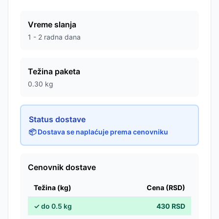
Vreme slanja
1 - 2 radna dana
Težina paketa
0.30
kg
Status dostave
📦 Dostava se naplaćuje prema cenovniku
Cenovnik dostave
Težina (kg)
Cena (RSD)
✓
do
0.5
kg
430
RSD