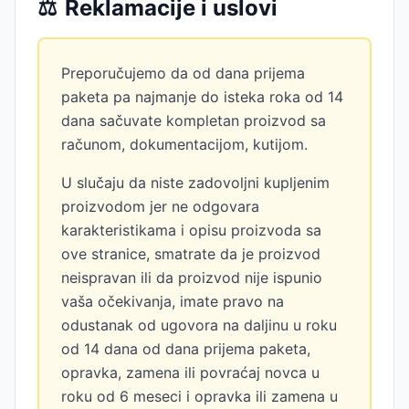
⚖️
Reklamacije i uslovi
Preporučujemo da od dana prijema
paketa pa najmanje do isteka roka od 14
dana sačuvate kompletan proizvod sa
računom, dokumentacijom, kutijom.
U slučaju da niste zadovoljni kupljenim
proizvodom jer ne odgovara
karakteristikama i opisu proizvoda sa
ove stranice, smatrate da je proizvod
neispravan ili da proizvod nije ispunio
vaša očekivanja, imate pravo na
odustanak od ugovora na daljinu u roku
od 14 dana od dana prijema paketa,
opravka, zamena ili povraćaj novca u
roku od 6 meseci i opravka ili zamena u