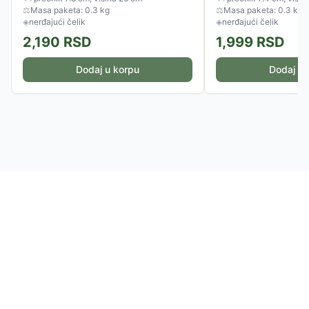
⚖
Masa paketa: 0.3 kg
⚖
Masa paketa: 0.3 kg
◈
nerđajući čelik
◈
nerđajući čelik
2,190
RSD
1,999
RSD
Dodaj u korpu
Dodaj u 