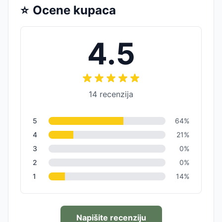
⭐
Ocene kupaca
4.5
14
recenzija
5
64
%
4
21
%
3
0
%
2
0
%
1
14
%
Napišite recenziju