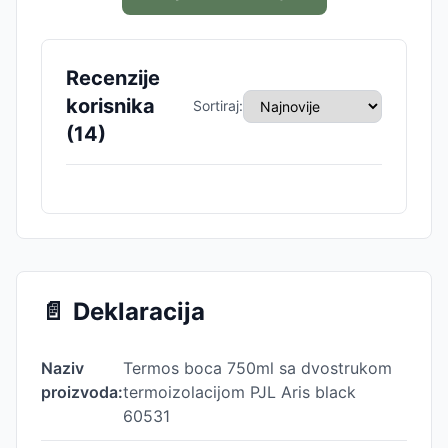
Recenzije
korisnika
Sortiraj:
(
14
)
📄
Deklaracija
Naziv
Termos boca 750ml sa dvostrukom
proizvoda:
termoizolacijom PJL Aris black
60531