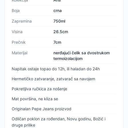
Boja
crna
Zapremina
750ml
Visina
26.5cm
Prečnik
7cm
Materijal
nerđajući čelik sa dvostrukom
termoizolacijom
Napitak ostaje topao do 12h, ili haladan do 24h
Hermetičko zatvaranje, zatvarač sa navojem
Pokretljiva ručkica za nošenje
Mat površina, ne kliza se
Originalan Pepe Jeans proizvod
Odličan poklon za rođendan, Novu godinu, Božić i
druge prilike