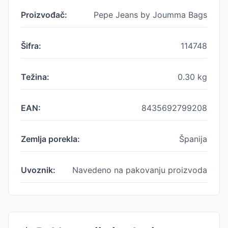
Proizvođač:
Pepe Jeans by Joumma Bags
Šifra:
114748
Težina:
0.30
kg
EAN:
8435692799208
Zemlja porekla:
Španija
Uvoznik:
Navedeno na pakovanju proizvoda