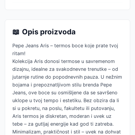
📖
Opis proizvoda
Pepe Jeans Aris – termos boce koje prate tvoj
ritam!
Kolekcija Aris donosi termose u savremenom
dizajnu, idealne za svakodnevne trenutke – od
jutarnje rutine do popodnevnih pauza. U nežnim
bojama i prepoznatljivom stilu brenda Pepe
Jeans, ove boce su osmišljene da se savršeno
uklope u tvoj tempo i estetiku. Bez obzira da li
si u pokretu, na poslu, fakultetu ili putovanju,
Aris termos je diskretan, moderan i uvek uz
tebe – za gutljaj energije kad god ti zatreba.
Minimalizam, praktičnost i stil – uvek na dohvat