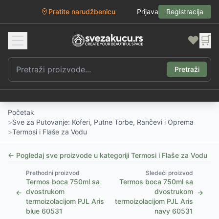
Pratite narudžbenicu
Prijava
Registracija
❤️
🛒
Pretraži
Početak
>
Sve za Putovanje: Koferi, Putne Torbe, Rančevi i Oprema
>
Termosi i Flaše za Vodu
← Pogledaj sve proizvode u kategoriji
Termosi i Flaše za Vodu
Prethodni proizvod
Sledeći proizvod
Termos boca 750ml sa
Termos boca 750ml sa
dvostrukom
dvostrukom
←
→
termoizolacijom PJL Aris
termoizolacijom PJL Aris
blue 60531
navy 60531