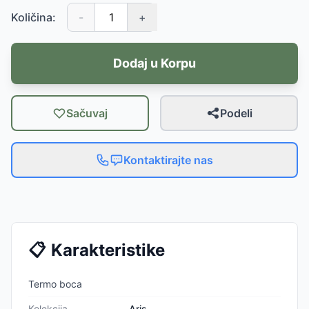
Količina:
-
+
Dodaj u Korpu
Sačuvaj
Podeli
Kontaktirajte nas
📋
Karakteristike
Termo boca
Kolekcija
Aris