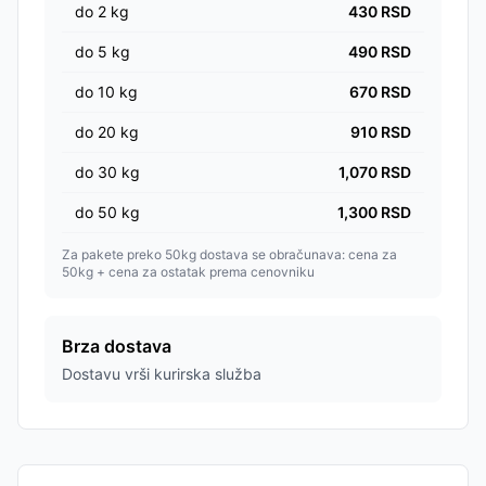
do
2
kg
430
RSD
do
5
kg
490
RSD
do
10
kg
670
RSD
do
20
kg
910
RSD
do
30
kg
1,070
RSD
do
50
kg
1,300
RSD
Za pakete preko 50kg dostava se obračunava: cena za
50kg + cena za ostatak prema cenovniku
Brza dostava
Dostavu vrši kurirska služba