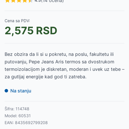
(
14
ocena)
4.5
Cena sa PDV:
2,575
RSD
Bez obzira da li si u pokretu, na poslu, fakultetu ili
putovanju, Pepe Jeans Aris termos sa dvostrukom
termoizolacijom je diskretan, moderan i uvek uz tebe –
za gutljaj energije kad god ti zatreba.
Na stanju
Šifra:
114748
Model:
60531
EAN:
8435692799208