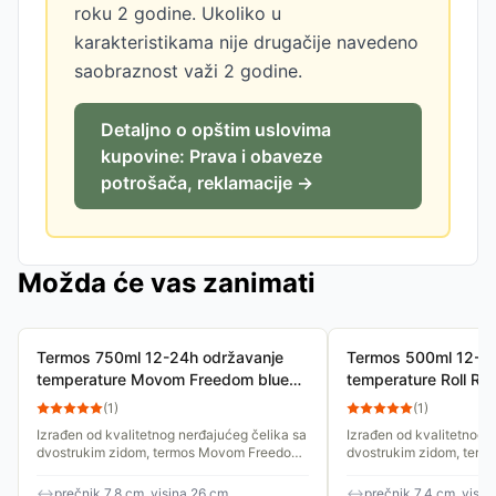
roku 2 godine. Ukoliko u
karakteristikama nije drugačije navedeno
saobraznost važi 2 godine.
Detaljno o opštim uslovima
kupovine: Prava i obaveze
potrošača, reklamacije →
Možda će vas zanimati
Termos 750ml 12-24h održavanje
Termos 500ml 12-24
temperature Movom Freedom blue
temperature Roll R
32232
Owl mint 49933
(
1
)
(
1
)
Izrađen od kvalitetnog nerđajućeg čelika sa
Izrađen od kvalitetnog 
dvostrukim zidom, termos Movom Freedom
dvostrukim zidom, term
750ml obezbeđuje odličnu termoizolaciju –
Pets 500ml obezbeđuje 
topli napici ostaju...
termoizolaciju – topli nap
↔
prečnik 7.8 cm, visina 26 cm
↔
prečnik 7.4 cm, visin