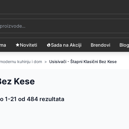
ama
Noviteti
Sada na Akciji
Brendovi
Blo
a modernu kuhinju i dom
>
Usisivači - Štapni Klasični Bez Kese
 Bez Kese
o 1-
21
od
484
rezultata
 proizvoda