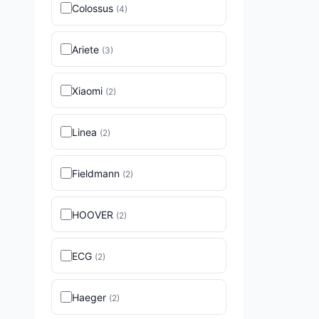
Colossus
(
4
)
Ariete
(
3
)
Xiaomi
(
2
)
Linea
(
2
)
Fieldmann
(
2
)
HOOVER
(
2
)
ECG
(
2
)
Haeger
(
2
)