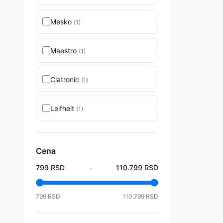
Mesko
(
1
)
Maestro
(
1
)
Clatronic
(
1
)
Leifheit
(
1
)
Cena
799
RSD
-
110.799
RSD
799
RSD
110.799
RSD