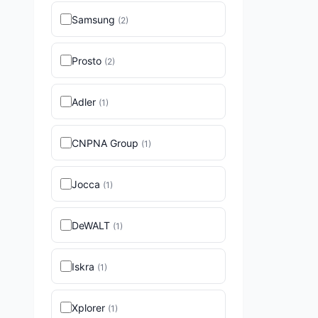
Samsung
(
2
)
Prosto
(
2
)
Adler
(
1
)
CNPNA Group
(
1
)
Jocca
(
1
)
DeWALT
(
1
)
Iskra
(
1
)
Xplorer
(
1
)