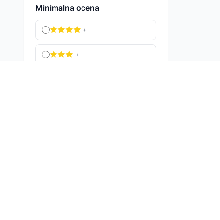
Minimalna ocena
+
+
+
+
Sve ocene
Primeni Filtere
Imamo novitete za sezonu
2026
i akciju 