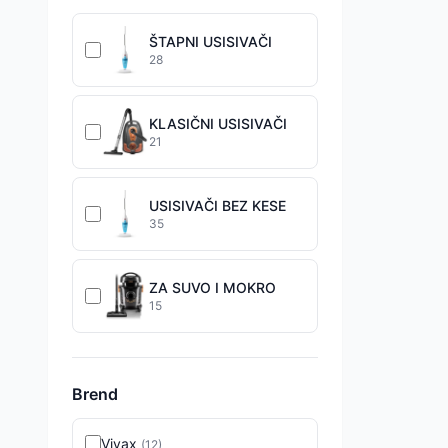
ŠTAPNI USISIVAČI
28
KLASIČNI USISIVAČI
21
USISIVAČI BEZ KESE
35
ZA SUVO I MOKRO
15
Brend
Vivax
(
12
)