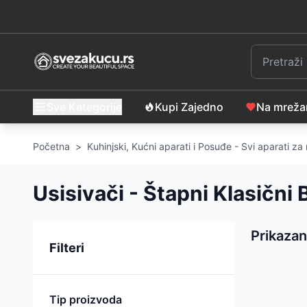
Sve Kategorije
Kupi Zajedno
Na mrež
Početna
>
Kuhinjski, Kućni aparati i Posuđe - Svi aparati z
Usisivači - Štapni Klasični
Prikazan
Sortiranje
Filteri
Tip proizvoda