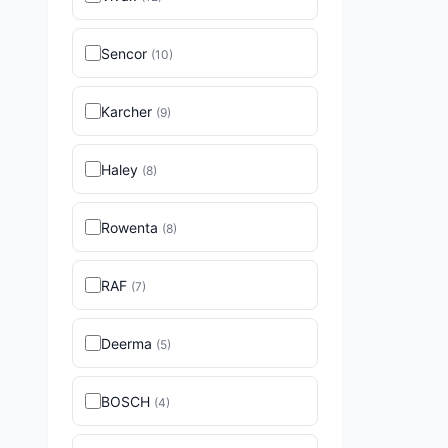
Sencor
(
10
)
Karcher
(
9
)
Haley
(
8
)
Rowenta
(
8
)
RAF
(
7
)
Deerma
(
5
)
BOSCH
(
4
)