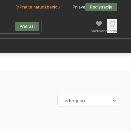
Pratite narudžbenicu
Prijava
Registracija
❤️
🛒
Pretraži
Sačuvano
Korpa
g