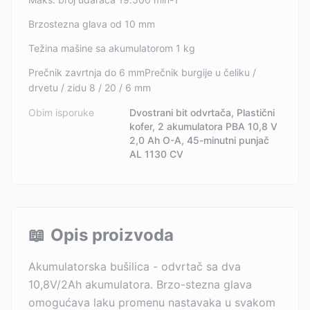
Brzostezna glava od 10 mm
Težina mašine sa akumulatorom 1 kg
Prečnik zavrtnja do 6 mmPrečnik burgije u čeliku /
drvetu / zidu 8 / 20 / 6 mm
Obim isporuke
Dvostrani bit odvrtača, Plastični
kofer, 2 akumulatora PBA 10,8 V
2,0 Ah O-A, 45-minutni punjač
AL 1130 CV
📖
Opis proizvoda
Akumulatorska bušilica - odvrtač sa dva
10,8V/2Ah akumulatora. Brzo-stezna glava
omogućava laku promenu nastavaka u svakom