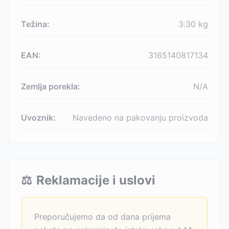
Težina:
3.30
kg
EAN:
3165140817134
Zemlja porekla:
N/A
Uvoznik:
Navedeno na pakovanju proizvoda
⚖️
Reklamacije i uslovi
Preporučujemo da od dana prijema