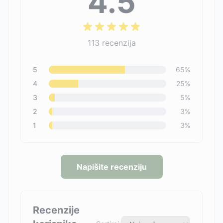
4.5
113
recenzija
5
65
%
4
25
%
3
5
%
2
3
%
1
3
%
Napišite recenziju
Recenzije