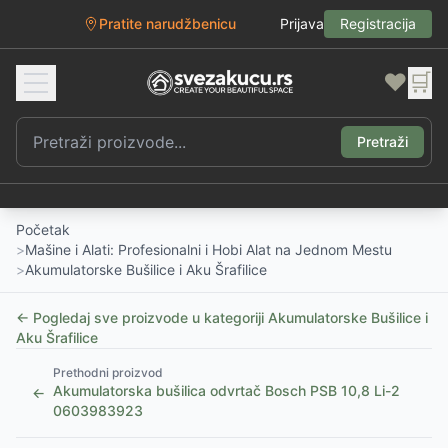
Pratite narudžbenicu
Prijava
Registracija
❤️
🛒
Pretraži
Početak
>
Mašine i Alati: Profesionalni i Hobi Alat na Jednom Mestu
>
Akumulatorske Bušilice i Aku Šrafilice
← Pogledaj sve proizvode u kategoriji
Akumulatorske Bušilice i
Aku Šrafilice
Prethodni proizvod
Akumulatorska bušilica odvrtač Bosch PSB 10,8 Li-2
←
0603983923