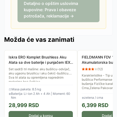
Detaljno o opštim uslovima
kupovine: Prava i obaveze
potrošača, reklamacije →
Možda će vas zanimati
Iskra ERO Komplet Brushless Aku
FIELDMANN FDV 10
Alata sa dve baterije i punjačem IEX-
Akumulatorska bušil
BR-6FC2040
(51 delova)
Set sadrži tri mašine: aku bušilicu-odvijač,
(
12
)
aku ugaonu brusilicu i aku čekić-bušilicu.
Karakteristike - Tip ur
Sva tri alata su opremljena naprednim
bušilica Performanse - Ostalo: 2 brzine
motorima bez četkica....
bušenja Fizičke karakteristike - Boja:
Crna,Zelena Pakovanje:.
⚖
Masa paketa: 8.5 kg
◈
Baterija: Li-ion 2 Ah + 4 Ah | Moment: 60
Nm
◈
zelena / crna
28,999
RSD
6,399
RSD
Dodaj u korpu
Dodaj u 