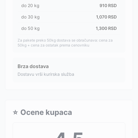
do
20
kg
910
RSD
do
30
kg
1,070
RSD
do
50
kg
1,300
RSD
Za pakete preko 50kg dostava se obračunava: cena za
50kg + cena za ostatak prema cenovniku
Brza dostava
Dostavu vrši kurirska služba
⭐
Ocene kupaca