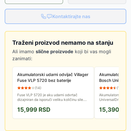
Kontaktirajte nas
Traženi proizvod nemamo na stanju
Ali imamo
slične proizvode
koji bi vas mogli
zanimati:
Akumulatorski udarni odvijač Villager
Akumulatorska b
Fuse VLP 5720 bez baterije
Bosch Universal
(
14
)
(
11
)
Fuse VLP 5720 je aku udarni odvrtač
Akumulatorska buši
dizajniran da isporuči veliku količinu sile.
UniversalDrill 18 d
Obrtni moment se može podesiti putem
za nošenje, zajedn
15,999
RSD
15,390
RS
tastera za biranje. Isporučuje...
baterijom od 18V i 1