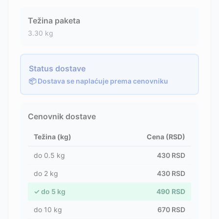
Težina paketa
3.30
kg
Status dostave
📦 Dostava se naplaćuje prema cenovniku
Cenovnik dostave
Težina (kg)
Cena (RSD)
do
0.5
kg
430
RSD
do
2
kg
430
RSD
✓
do
5
kg
490
RSD
do
10
kg
670
RSD