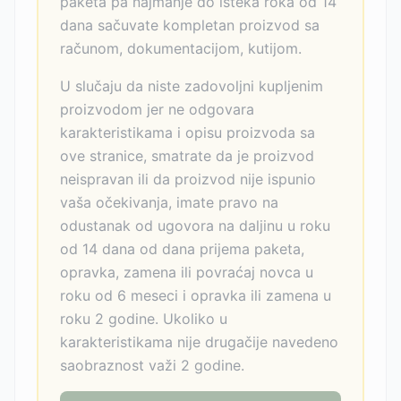
paketa pa najmanje do isteka roka od 14
dana sačuvate kompletan proizvod sa
računom, dokumentacijom, kutijom.
U slučaju da niste zadovoljni kupljenim
proizvodom jer ne odgovara
karakteristikama i opisu proizvoda sa
ove stranice, smatrate da je proizvod
neispravan ili da proizvod nije ispunio
vaša očekivanja, imate pravo na
odustanak od ugovora na daljinu u roku
od 14 dana od dana prijema paketa,
opravka, zamena ili povraćaj novca u
roku od 6 meseci i opravka ili zamena u
roku 2 godine. Ukoliko u
karakteristikama nije drugačije navedeno
saobraznost važi 2 godine.