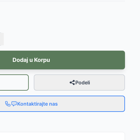
Dodaj u Korpu
Podeli
Kontaktirajte nas