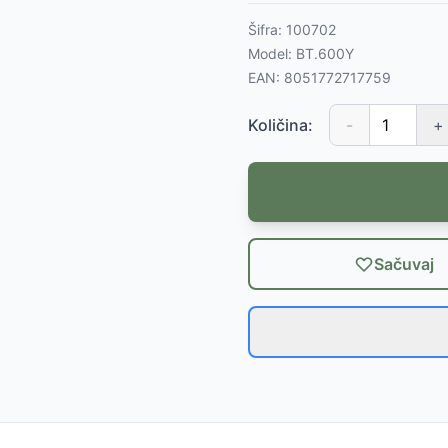
Šifra:
100702
Model:
BT.600Y
EAN:
8051772717759
Količina:
-
+
Sačuvaj