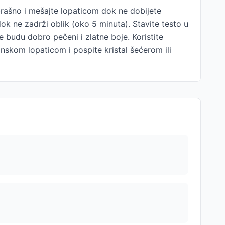
e brašno i mešajte lopaticom dok ne dobijete
ok ne zadrži oblik (oko 5 minuta). Stavite testo u
e budu dobro pečeni i zlatne boje. Koristite
onskom lopaticom i pospite kristal šećerom ili