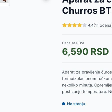
Churros B
299
RSD
9
RSD
(
11
ocena
4.4
Cena sa PDV:
6,590
RSD
Aparat za pravljenje ćuros
termoizolacionom ručkom.
nekoliko minuta. Opremlje
postizanje temperature. N
Na stanju