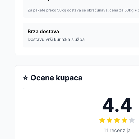
Za pakete preko 50kg dostava se obračunava: cena za 50kg + 
Brza dostava
Dostavu vrši kurirska služba
⭐
Ocene kupaca
4.4
11
recenzija