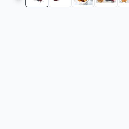
Aparat za kornete RAFR.2217
-
2899
RSD
Aparat za galete RAF R.2212
-
2299
RSD
Aparat za bubble galete 1000W Muhler MHT838
-
3
Raf R.576 Ararat Za Krofne I Vafle 2 U 1 850w
-
339
Aparat za krofne 1000W RAF R.2210
-
2599
RSD
Aparat za mafine 1000W RAF R.2201
-
2599
RSD
Aparat za vafle 1200W RAF R.519
-
2399
RSD
Aparat za oraščiće 1400W RAF R.2516
-
3319
RSD
Aparat za galete 1000W RAF R.2224
-
2099
RSD
Aparat za kornete 1000W RAF R.2223
-
2999
RSD