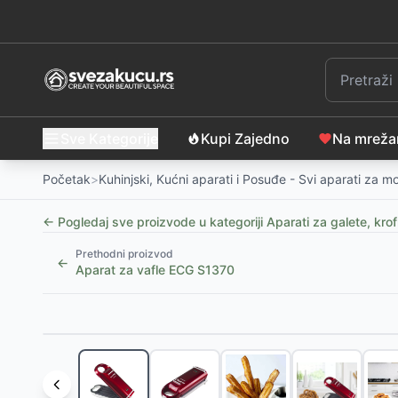
Sve Kategorije
Kupi Zajedno
Na mrež
Početak
>
Kuhinjski, Kućni aparati i Posuđe - Svi aparati za 
← Pogledaj sve proizvode u kategoriji
Aparati za galete, krof
Prethodni proizvod
←
Aparat za vafle ECG S1370
Slični proizvodi
Aparat za vafle RAF R.257 – Savršen doručak u va
Aparat za krofne – Domaće, Slatke, Pečene savršen