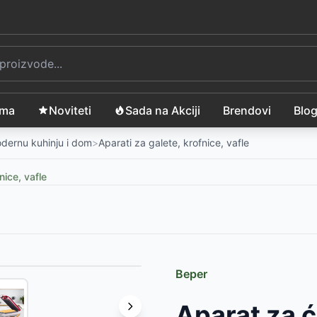
ama
Noviteti
Sada na Akciji
Brendovi
Blo
modernu kuhinju i dom
>
Aparati za galete, krofnice, vafle
nice, vafle
Beper
šem domu
-
1699
RSD
Aparat za 
o! RAF R.531Q
-
2199
RSD