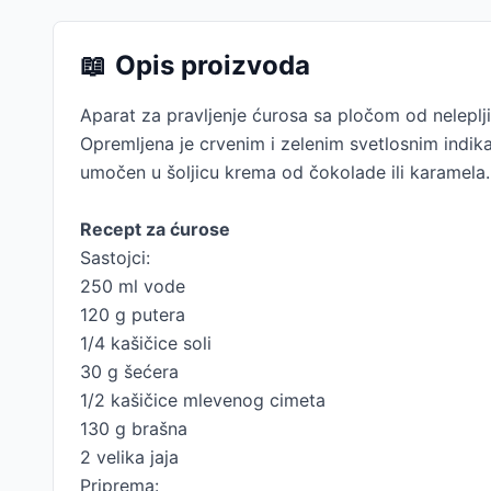
📖
Opis proizvoda
Aparat za pravljenje ćurosa sa pločom od nelepl
Opremljena je crvenim i zelenim svetlosnim indika
umočen u šoljicu krema od čokolade ili karamela.
Recept za ćurose
Sastojci:
250 ml vode
120 g putera
1/4 kašičice soli
30 g šećera
1/2 kašičice mlevenog cimeta
130 g brašna
2 velika jaja
Priprema: