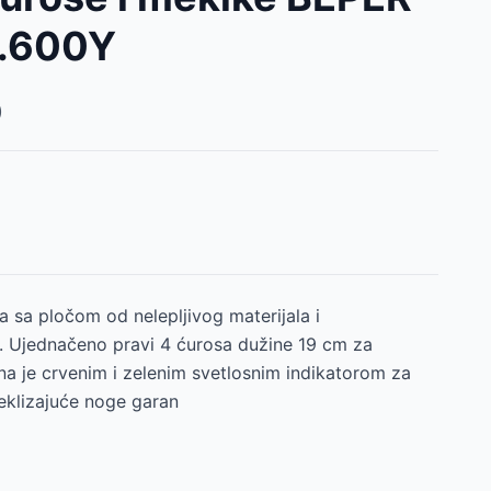
T.600Y
)
a sa pločom od nelepljivog materijala i
 Ujednačeno pravi 4 ćurosa dužine 19 cm za
na je crvenim i zelenim svetlosnim indikatorom za
eklizajuće noge garan