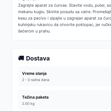
Zagrejte aparat za ćurose. Stavite vodu, puter, so
mekanu kuglu. Skinite posudu sa vatre. Promešajte
kesu za pecivo i sipajte u zagrejan aparat za ćuro
kuhinjsku rukavicu da otvorite poklopac, jer ručk
šećerom u prahu.
🚚
Dostava
Vreme slanja
2 - 3 radna dana
Težina paketa
2.00
kg