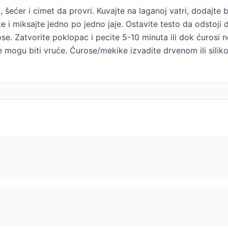
, šećer i cimet da provri. Kuvajte na laganoj vatri, dodajt
 i miksajte jedno po jedno jaje. Ostavite testo da odstoji d
se. Zatvorite poklopac i pecite 5-10 minuta ili dok ćurosi n
e mogu biti vruće. Ćurose/mekike izvadite drvenom ili silik