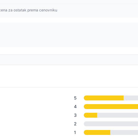
cena za ostatak prema cenovniku
5
4
3
2
1