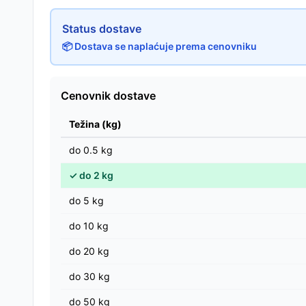
Status dostave
📦 Dostava se naplaćuje prema cenovniku
Cenovnik dostave
Težina (kg)
do
0.5
kg
✓
do
2
kg
do
5
kg
do
10
kg
do
20
kg
do
30
kg
do
50
kg