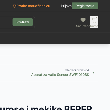
Pratite narudžbenicu
Prijava
Registracija
❤️
🛒
Pretraži
Sačuvano
Korpa
g
Sledeći proizvod
→
Aparat za vafle Sencor SWF1010BK
ćurose i mekike BEPER