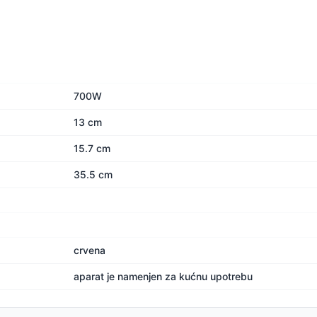
700W
13 cm
15.7 cm
35.5 cm
crvena
aparat je namenjen za kućnu upotrebu