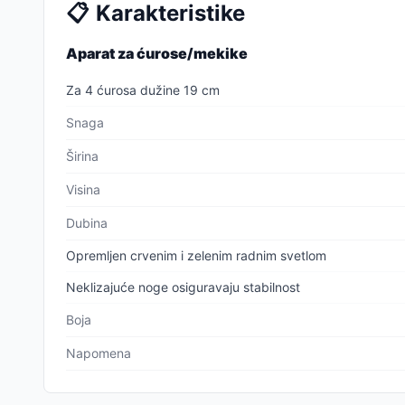
📋
Karakteristike
Aparat za ćurose/mekike
Za 4 ćurosa dužine 19 cm
Snaga
Širina
Visina
Dubina
Opremljen crvenim i zelenim radnim svetlom
Neklizajuće noge osiguravaju stabilnost
Boja
Napomena