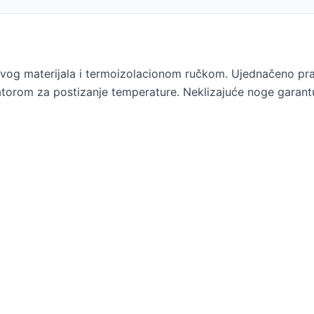
jivog materijala i termoizolacionom ručkom. Ujednačeno pra
torom za postizanje temperature. Neklizajuće noge garantuj