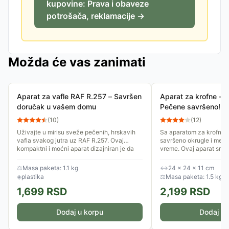
kupovine: Prava i obaveze
potrošača, reklamacije →
Možda će vas zanimati
Aparat za vafle RAF R.257 – Savršen
Aparat za krofne – 
doručak u vašem domu
Pečene savršeno! R
(
10
)
(
12
)
Uživajte u mirisu sveže pečenih, hrskavih
Sa aparatom za krofne, 
vafla svakog jutra uz RAF R.257. Ovaj
savršeno okrugle i meke
kompaktni i moćni aparat dizajniran je da
vreme. Ovaj aparat sn
vam pruži vrhunski rezultat...
krofne umesto da ih prži,
⚖
Masa paketa: 1.1 kg
↔
24 × 24 × 11 cm
◈
plastika
⚖
Masa paketa: 1.5 kg
1,699
RSD
2,199
RSD
Dodaj u korpu
Dodaj u 