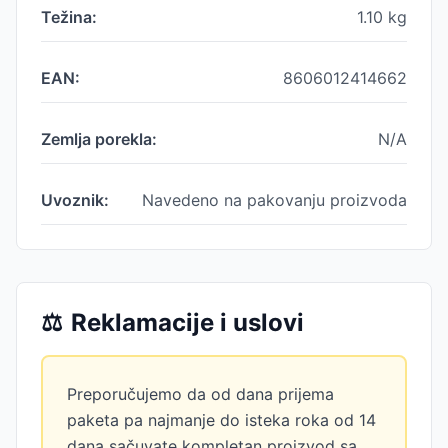
Težina:
1.10
kg
EAN:
8606012414662
Zemlja porekla:
N/A
Uvoznik:
Navedeno na pakovanju proizvoda
⚖️
Reklamacije i uslovi
Preporučujemo da od dana prijema
paketa pa najmanje do isteka roka od 14
dana sačuvate kompletan proizvod sa