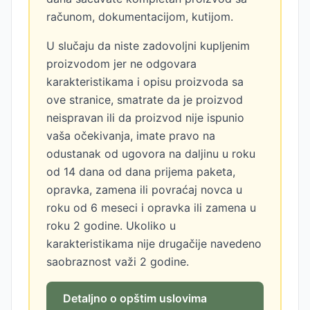
računom, dokumentacijom, kutijom.
U slučaju da niste zadovoljni kupljenim
proizvodom jer ne odgovara
karakteristikama i opisu proizvoda sa
ove stranice, smatrate da je proizvod
neispravan ili da proizvod nije ispunio
vaša očekivanja, imate pravo na
odustanak od ugovora na daljinu u roku
od 14 dana od dana prijema paketa,
opravka, zamena ili povraćaj novca u
roku od 6 meseci i opravka ili zamena u
roku 2 godine. Ukoliko u
karakteristikama nije drugačije navedeno
saobraznost važi 2 godine.
Detaljno o opštim uslovima