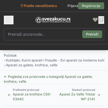
Pratite narudžbenicu
Prijava
Registracija
❤️
🛒
Pretraži
Početak
>
Kuhinjski, Kućni aparati i Posuđe - Svi aparati za modernu kuhinj
>
Aparati za galete, krofnice, vafle
← Pogledaj sve proizvode u kategoriji
Aparati za galete,
krofnice, vafle
Prethodni proizvod
Sledeći proizvod
Aparat za krofnice CSS-
Aparat Za Vafle Tristar
←
→
5304C
WF-2141