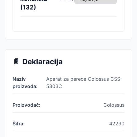
(
132
)
📄
Deklaracija
Naziv
Aparat za perece Colossus CSS-
proizvoda:
5303C
Proizvođač:
Colossus
Šifra:
42290