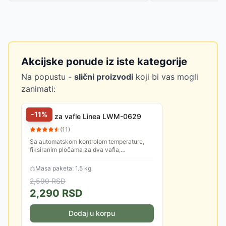
Akcijske ponude iz iste kategorije
Na popustu -
slični proizvodi
koji bi vas mogli
zanimati:
-
11
%
Aparat za vafle Linea LWM-0629
(
11
)
Sa automatskom kontrolom temperature,
fiksiranim pločama za dva vafla,
neprianjajućim premazom, hladnom ručkom
i indikatorima rada. Snaga: 700-800 W.
⚖
Masa paketa: 1.5 kg
2,590
RSD
2,290
RSD
Dodaj u korpu