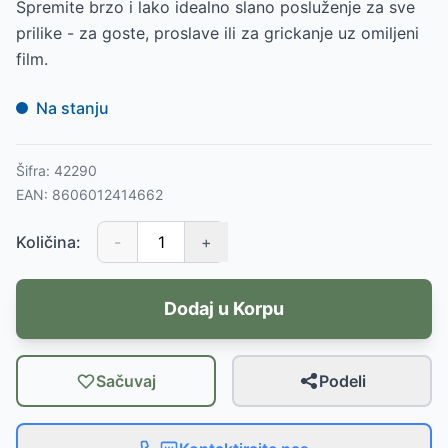
Spremite brzo i lako idealno slano posluženje za sve
prilike - za goste, proslave ili za grickanje uz omiljeni
film.
Na stanju
Šifra:
42290
EAN:
8606012414662
Količina:
-
+
Dodaj u Korpu
Sačuvaj
Podeli