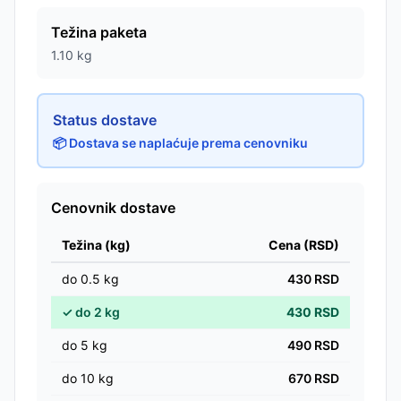
Težina paketa
1.10
kg
Status dostave
📦 Dostava se naplaćuje prema cenovniku
Cenovnik dostave
Težina (kg)
Cena (RSD)
do
0.5
kg
430
RSD
✓
do
2
kg
430
RSD
do
5
kg
490
RSD
do
10
kg
670
RSD