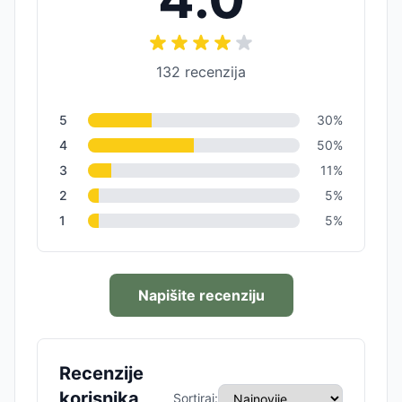
132
recenzija
5
30
%
4
50
%
3
11
%
2
5
%
1
5
%
Napišite recenziju
Recenzije
korisnika
Sortiraj: