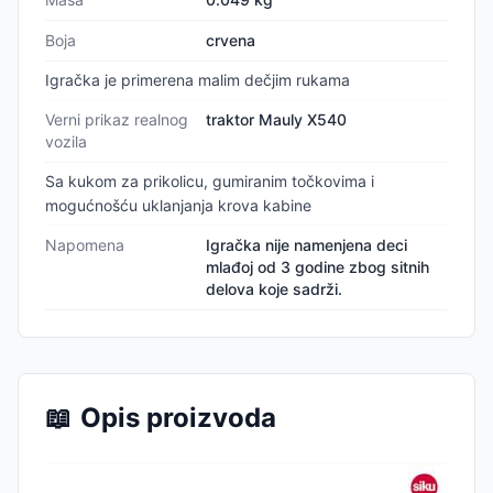
Boja
crvena
Igračka je primerena malim dečjim rukama
Verni prikaz realnog
traktor Mauly X540
vozila
Sa kukom za prikolicu, gumiranim točkovima i
mogućnošću uklanjanja krova kabine
Napomena
Igračka nije namenjena deci
mlađoj od 3 godine zbog sitnih
delova koje sadrži.
📖
Opis proizvoda