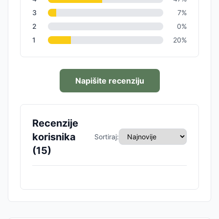
3
7
%
2
0
%
1
20
%
Napišite recenziju
Recenzije
korisnika
Sortiraj:
(
15
)