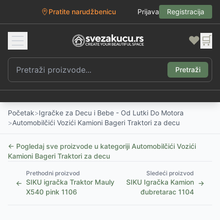
Pratite narudžbenicu
Prijava
Registracija
❤️
🛒
Pretraži
Početak
>
Igračke za Decu i Bebe - Od Lutki Do Motora
>
Automobilčići Vozići Kamioni Bageri Traktori za decu
← Pogledaj sve proizvode u kategoriji
Automobilčići Vozići
Kamioni Bageri Traktori za decu
Prethodni proizvod
Sledeći proizvod
SIKU igračka Traktor Mauly
SIKU Igračka Kamion
←
→
X540 pink 1106
đubretarac 1104
1
/
2