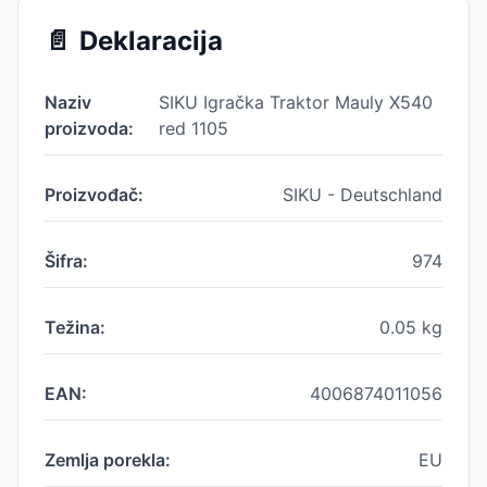
📄
Deklaracija
Naziv
SIKU Igračka Traktor Mauly X540
proizvoda:
red 1105
Proizvođač:
SIKU - Deutschland
Šifra:
974
Težina:
0.05
kg
EAN:
4006874011056
Zemlja porekla:
EU