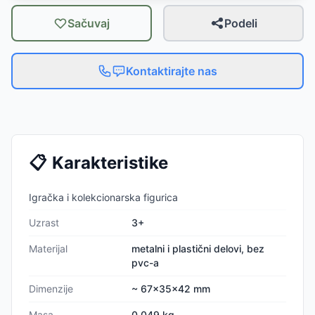
Sačuvaj
Podeli
Kontaktirajte nas
📋
Karakteristike
Igračka i kolekcionarska figurica
Uzrast
3+
Materijal
metalni i plastični delovi, bez
pvc-a
Dimenzije
~ 67x35x42 mm
Masa
0.049 kg