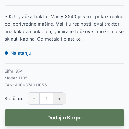
SIKU igračka traktor Mauly X540 je verni prikaz realne
poljoprivredne mašine. Mali i u realnosti, ovaj traktor
ima kuku za prikolicu, gumirane točkove i može mu se
skinuti kabina. Od metala i plastike.
Na stanju
Šifra:
974
Model:
1105
EAN:
4006874011056
Količina:
-
+
Dodaj u Korpu