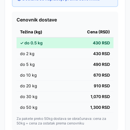
Cenovnik dostave
Težina (kg)
Cena (RSD)
✓
do
0.5
kg
430
RSD
do
2
kg
430
RSD
do
5
kg
490
RSD
do
10
kg
670
RSD
do
20
kg
910
RSD
do
30
kg
1,070
RSD
do
50
kg
1,300
RSD
Za pakete preko 50kg dostava se obračunava: cena za
50kg + cena za ostatak prema cenovniku