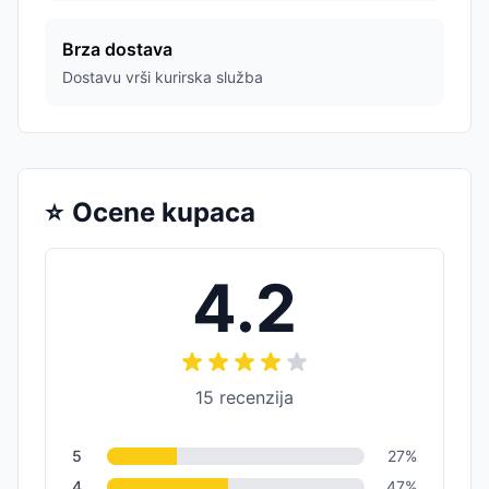
Brza dostava
Dostavu vrši kurirska služba
⭐
Ocene kupaca
4.2
15
recenzija
5
27
%
4
47
%