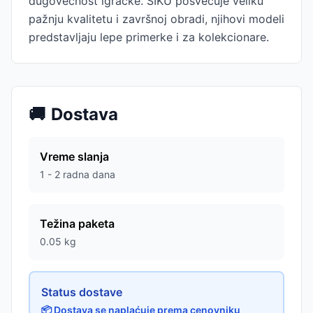
dugovečnost igračke. SIKU posvećuje veliku
pažnju kvalitetu i završnoj obradi, njihovi modeli
predstavljaju lepe primerke i za kolekcionare.
🚚
Dostava
Vreme slanja
1 - 2 radna dana
Težina paketa
0.05
kg
Status dostave
📦 Dostava se naplaćuje prema cenovniku