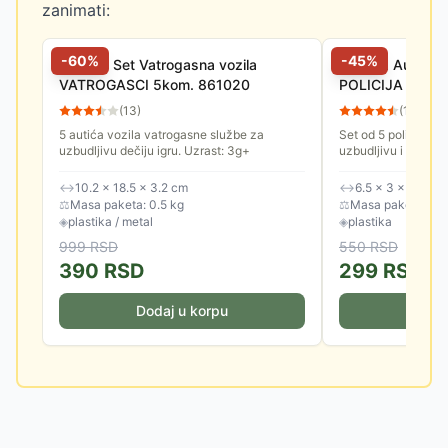
zanimati:
-
60
%
-
45
%
Igračka Set Vatrogasna vozila
Igračka Autići Vo
VATROGASCI 5kom. 861020
POLICIJA 8610
(
13
)
(
13
)
5 autića vozila vatrogasne službe za
Set od 5 policijskih
uzbudljivu dečiju igru. Uzrast: 3g+
uzbudljivu i dugotra
↔
10.2 × 18.5 × 3.2 cm
↔
6.5 × 3 × 3.2 cm 
⚖
Masa paketa: 0.5 kg
⚖
Masa paketa: 0.5
◈
plastika / metal
◈
plastika
999
RSD
550
RSD
390
RSD
299
RSD
Dodaj u korpu
Doda