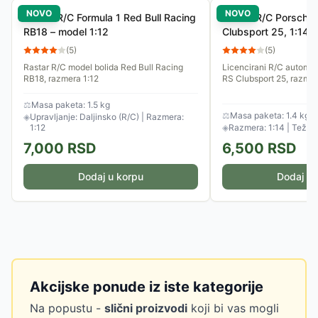
NOVO
NOVO
Rastar R/C Formula 1 Red Bull Racing
Rastar R/C Porsche
RB18 – model 1:12
Clubsport 25, 1:14 –
daljinsko upravljanje
(
5
)
(
5
)
Rastar R/C model bolida Red Bull Racing
Licencirani R/C automo
RB18, razmera 1:12
RS Clubsport 25, razmer
⚖
Masa paketa: 1.5 kg
⚖
Masa paketa: 1.4 kg
◈
Upravljanje: Daljinsko (R/C) | Razmera:
1:12
◈
Razmera: 1:14 | Težina
7,000
RSD
6,500
RSD
Dodaj u korpu
Dodaj u 
Akcijske ponude iz iste kategorije
Na popustu -
slični proizvodi
koji bi vas mogli