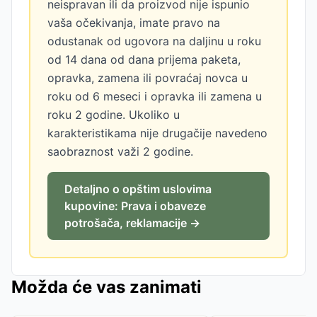
neispravan ili da proizvod nije ispunio
vaša očekivanja, imate pravo na
odustanak od ugovora na daljinu u roku
od 14 dana od dana prijema paketa,
opravka, zamena ili povraćaj novca u
roku od 6 meseci i opravka ili zamena u
roku 2 godine. Ukoliko u
karakteristikama nije drugačije navedeno
saobraznost važi 2 godine.
Detaljno o opštim uslovima
kupovine: Prava i obaveze
potrošača, reklamacije →
Možda će vas zanimati