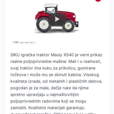
SIKU igračka traktor Mauly X540 je verni prikaz
realne poljoprivredne mašine. Mali i u realnosti,
ovaj traktor ima kuku za prikolicu, gumirane
točkove i može mu se skinuti kabina. Visokog
kvaliteta izrade, od metalnih i plastičnih delova,
pogodan je za male, dečje ruke da njime
spretno upravljaju u najmaštovitijim
poljoprivrednim radovima koji se mogu
zamisliti. Kvalitetni materijali garantuju