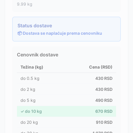
9.99
kg
Status dostave
📦 Dostava se naplaćuje prema cenovniku
Cenovnik dostave
Težina (kg)
Cena (RSD)
do
0.5
kg
430
RSD
do
2
kg
430
RSD
do
5
kg
490
RSD
✓
do
10
kg
670
RSD
do
20
kg
910
RSD