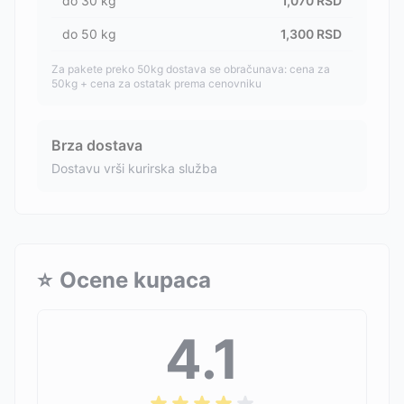
do
30
kg
1,070
RSD
do
50
kg
1,300
RSD
Za pakete preko 50kg dostava se obračunava: cena za
50kg + cena za ostatak prema cenovniku
Brza dostava
Dostavu vrši kurirska služba
⭐
Ocene kupaca
4.1