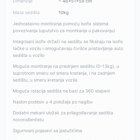
Dimenzije
~ 46x51x59 cm
Masa sedišta
10kg
Jednostavno montiranje pomoću isofix sistema
povezivanja (uputstvo za montiranje u pakovanju)
Integrisani isofix držači na sedištu se fiksiraju na isofix
tačke u vozilu i omogućavaju čvršće postavljanje auto
sedišta u vozilo
Moguće montiranje na prednjem sedištu (0-13kg), u
suprotnom smeru od smera kretanja, i na zadnjem
sedištu, u smeru kretanja vozila
Moguća rotacija sedišta na bazi za 360 stepeni
Naslon podesiv u 4 položaja po nagibu
Dodatni mekani uložak za prilagođavanje sedišta
novorođenčetu
Sigurnosni pojasevi sa jastučićima