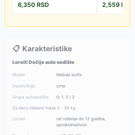
6,350
RSD
2,559
RSD
uzrast.
📋
Karakteristike
Lorelli Dečije auto sedište
Model
Nebula isofix
Dezen/boja
crna
Grupa autosedišta
0, 1, 2 i 3
Za decu telesne mase 0 - 36 kg
Uzrast
od rođenja do 12 godina,
aproksimativno