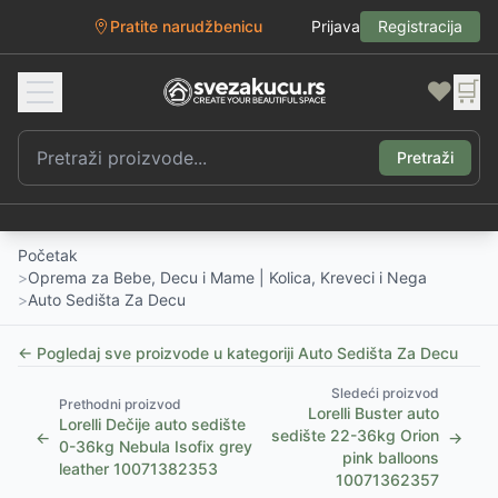
Pratite narudžbenicu
Prijava
Registracija
❤️
🛒
Pretraži
Početak
>
Oprema za Bebe, Decu i Mame | Kolica, Kreveci i Nega
>
Auto Sedišta Za Decu
← Pogledaj sve proizvode u kategoriji
Auto Sedišta Za Decu
Sledeći proizvod
Prethodni proizvod
Lorelli Buster auto
Lorelli Dečije auto sedište
sedište 22-36kg Orion
←
→
0-36kg Nebula Isofix grey
pink balloons
leather 10071382353
10071362357