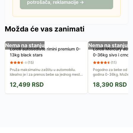
potrošača, reklamacije →
Možda će vas zanimati
Nema na stanju
Nema na stanju
Lorelli autosediste rimini premium 0-
Lorelli Mercury auto
13kg black stars
0-36kg sivo i crno
(
15
)
(
11
)
Pruža maksimalnu zaštitu u automobilu.
Pogodno za bebe od rođe
Idealno je i za prenos bebe sa jednog mesta
godina 0-36kg. Može se
na drugo. Može služiti i kao klackalica zbog
suprotnom od smera kre
12,499
RSD
18,390
RSD
oblog dizajna....
18kg. Pruža maksimalnu.