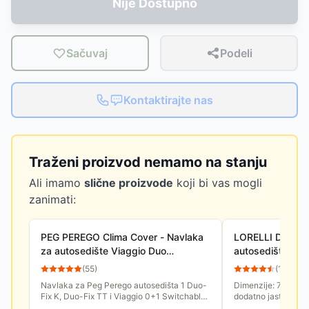
Nije Dostupno
Sačuvaj
Podeli
Kontaktirajte nas
Traženi proizvod nemamo na stanju
Ali imamo
slične proizvode
koji bi vas mogli
zanimati:
PEG PEREGO Clima Cover - Navlaka
LORELLI Dodatni
za autosedište Viaggio Duo
autosedište EA
Fix/TT/0+1 P386006
20040200000
(
55
)
(
15
)
Navlaka za Peg Perego autosedišta 1 Duo-
Dimenzije: 70 x 29 
Fix K, Duo-Fix TT i Viaggio 0+1 Switchable.
dodatno jastuče za
Od posebnog Tencel materijala.
svim tipovima Lorel