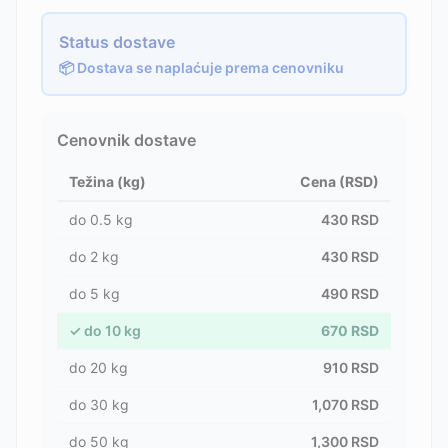
Status dostave
📦 Dostava se naplaćuje prema cenovniku
Cenovnik dostave
Težina (kg)
Cena (RSD)
do
0.5
kg
430
RSD
do
2
kg
430
RSD
do
5
kg
490
RSD
✓
do
10
kg
670
RSD
do
20
kg
910
RSD
do
30
kg
1,070
RSD
do
50
kg
1,300
RSD