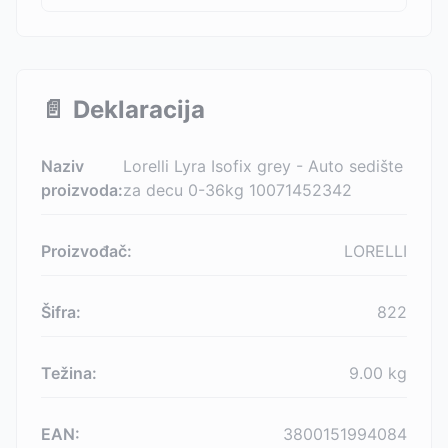
📄
Deklaracija
Naziv
Lorelli Lyra Isofix grey - Auto sedište
proizvoda:
za decu 0-36kg 10071452342
Proizvođač:
LORELLI
Šifra:
822
Težina:
9.00
kg
EAN:
3800151994084