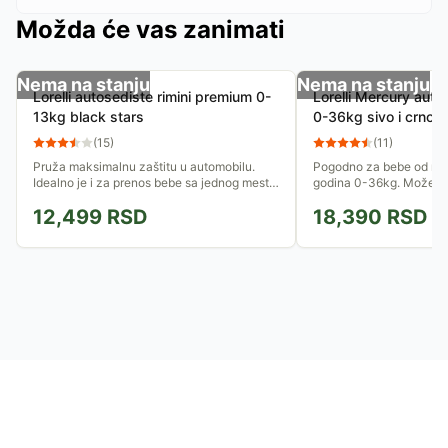
Možda će vas zanimati
Nema na stanju
Nema na stanju
Lorelli autosediste rimini premium 0-
Lorelli Mercury auto
13kg black stars
0-36kg sivo i crno
(
15
)
(
11
)
Pruža maksimalnu zaštitu u automobilu.
Pogodno za bebe od rođe
Idealno je i za prenos bebe sa jednog mesta
godina 0-36kg. Može se
na drugo. Može služiti i kao klackalica zbog
suprotnom od smera kre
12,499
RSD
18,390
RSD
oblog dizajna....
18kg. Pruža maksimalnu.