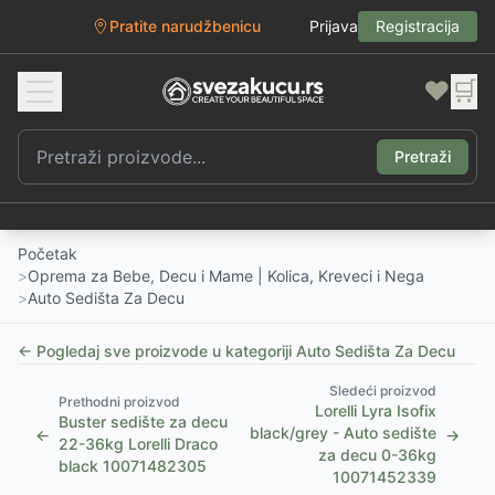
Pratite narudžbenicu
Prijava
Registracija
❤️
🛒
Pretraži
Početak
>
Oprema za Bebe, Decu i Mame | Kolica, Kreveci i Nega
>
Auto Sedišta Za Decu
← Pogledaj sve proizvode u kategoriji
Auto Sedišta Za Decu
Sledeći proizvod
Prethodni proizvod
Lorelli Lyra Isofix
Buster sedište za decu
black/grey - Auto sedište
←
→
22-36kg Lorelli Draco
za decu 0-36kg
black 10071482305
10071452339