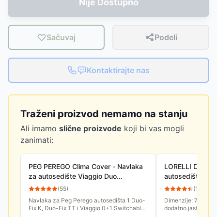
Nije Dostupno
Sačuvaj
Podeli
Kontaktirajte nas
Traženi proizvod nemamo na stanju
Ali imamo
slične proizvode
koji bi vas mogli
zanimati:
PEG PEREGO Clima Cover - Navlaka
LORELLI Dodatni
za autosedište Viaggio Duo
autosedište EA
Fix/TT/0+1 P386006
20040200000
(
55
)
(
15
)
Navlaka za Peg Perego autosedišta 1 Duo-
Dimenzije: 70 x 29 
Fix K, Duo-Fix TT i Viaggio 0+1 Switchable.
dodatno jastuče za
Od posebnog Tencel materijala.
svim tipovima Lorel