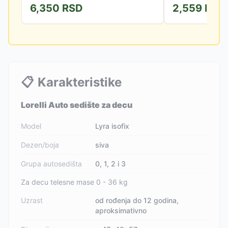
6,350
RSD
2,559
RSD
uzrast.
📋
Karakteristike
Lorelli Auto sedište za decu
Model
Lyra isofix
Dezen/boja
siva
Grupa autosedišta
0, 1, 2 i 3
Za decu telesne mase 0 - 36 kg
Uzrast
od rođenja do 12 godina,
aproksimativno