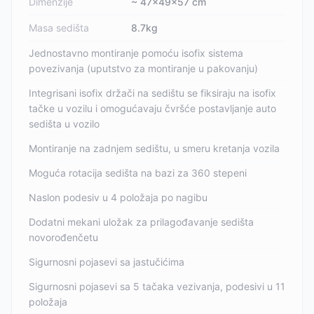
Dimenzije
~ 47x49x57 cm
Masa sedišta
8.7kg
Jednostavno montiranje pomoću isofix sistema
povezivanja (uputstvo za montiranje u pakovanju)
Integrisani isofix držači na sedištu se fiksiraju na isofix
tačke u vozilu i omogućavaju čvršće postavljanje auto
sedišta u vozilo
Montiranje na zadnjem sedištu, u smeru kretanja vozila
Moguća rotacija sedišta na bazi za 360 stepeni
Naslon podesiv u 4 položaja po nagibu
Dodatni mekani uložak za prilagođavanje sedišta
novorođenčetu
Sigurnosni pojasevi sa jastučićima
Sigurnosni pojasevi sa 5 tačaka vezivanja, podesivi u 11
položaja