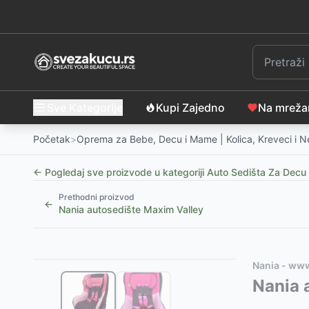
Sve Kategorije
Kupi Zajedno
Na mrež
Početak
>
Oprema za Bebe, Decu i Mame | Kolica, Kreveci i 
← Pogledaj sve proizvode u kategoriji
Auto Sedišta Za Decu
Prethodni proizvod
←
Nania autosedište Maxim Valley
Slični proizvodi
Alternative za rasprodati proizvod
Nania - ww
Lorelli autosediste rimini premium 0-13kg black star
Ovaj proizvod nije dostupan, pogledajte slične proiz
Nania 
Lorelli Mercury autosediste za decu 0-36kg sivo i cr
LORELLI Dodatni jastuk za autosedište EASY TRA