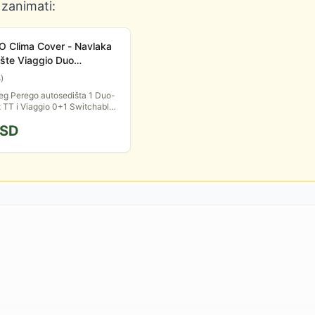
 zanimati:
 Clima Cover - Navlaka
šte Viaggio Duo
 P386006
5
)
eg Perego autosedišta 1 Duo-
x TT i Viaggio 0+1 Switchable.
encel materijala.
SD