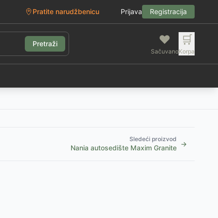
Pratite narudžbenicu
Prijava
Registracija
❤️
🛒
Pretraži
Sačuvano
Korpa
g
Sledeći proizvod
→
Nania autosedište Maxim Granite