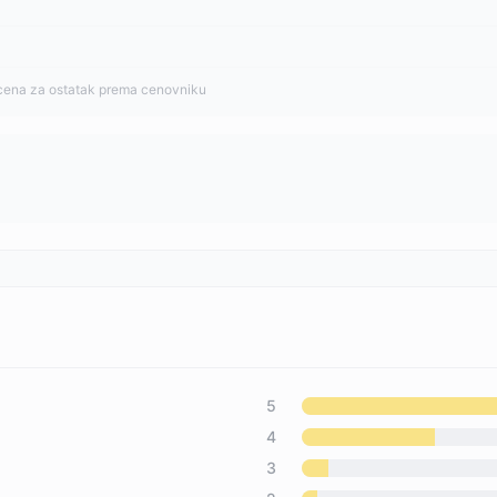
cena za ostatak prema cenovniku
5
4
3