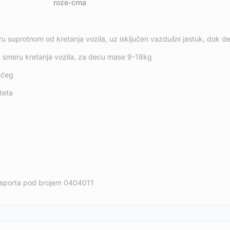
roze-crna
 suprotnom od kretanja vozila, uz isključen vazdušni jastuk, dok d
u smeru kretanja vozila, za decu mase 9-18kg
ećeg
teta
nsporta pod brojem 0404011