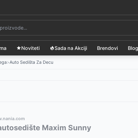
ama
Noviteti
Sada na Akciji
Brendovi
Blo
Nega
>
Auto Sedišta Za Decu
w.nania.com
s
vode:
autosedište Maxim Sunny
-
12499
RSD
no
VEL 20040200000
-
18390
RSD
-
2559
RSD