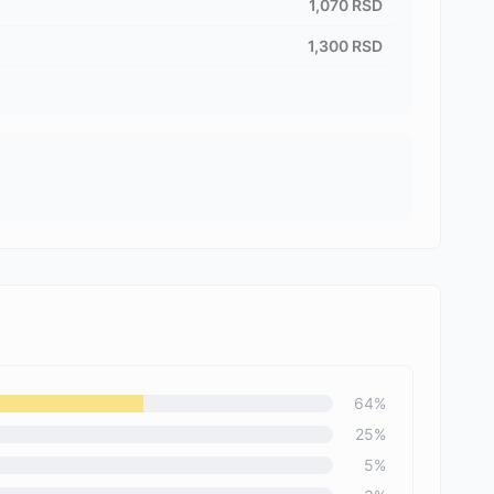
1,070
RSD
1,300
RSD
64
%
25
%
5
%