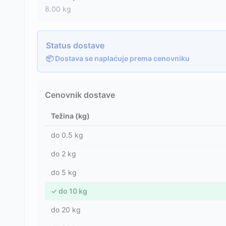
8.00
kg
Status dostave
📦 Dostava se naplaćuje prema cenovniku
Cenovnik dostave
Težina (kg)
do
0.5
kg
do
2
kg
do
5
kg
✓
do
10
kg
do
20
kg