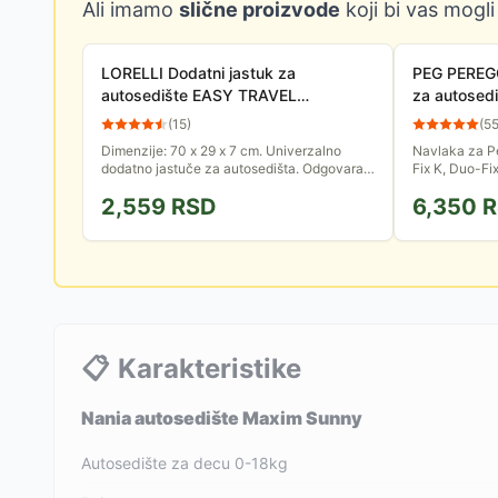
Ali imamo
slične proizvode
koji bi vas mogli
LORELLI Dodatni jastuk za
PEG PEREGO
autosedište EASY TRAVEL
za autosedi
20040200000
Fix/TT/0+1
(
15
)
(
5
Dimenzije: 70 x 29 x 7 cm. Univerzalno
Navlaka za P
dodatno jastuče za autosedišta. Odgovara
Fix K, Duo-Fi
svim tipovima Lorelli autosedišta za veći
Od posebnog T
2,559
RSD
6,350
R
uzrast.
📋
Karakteristike
Nania autosedište Maxim Sunny
Autosedište za decu 0-18kg