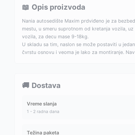
📖
Opis proizvoda
Nania autosedište Maxim prdviđeno je za bezbed
mestu, u smeru suprotnom od kretanja vozila, uz i
vozila, za decu mase 9-18kg.
U skladu sa tim, naslon se može postaviti u jeda
čvrstu osnovu i veoma je lako za montiranje. Navl
🚚
Dostava
Vreme slanja
1 - 2 radna dana
Težina paketa