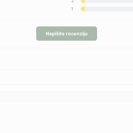
2
1
Napišite recenziju