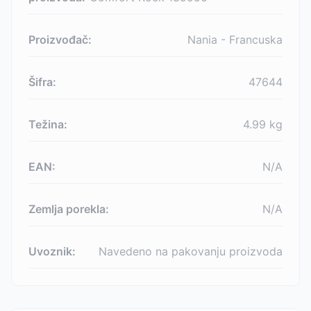
Proizvođač:
Nania - Francuska
Šifra:
47644
Težina:
4.99
kg
EAN:
N/A
Zemlja porekla:
N/A
Uvoznik:
Navedeno na pakovanju proizvoda