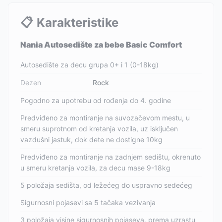
📋
Karakteristike
Nania Autosedište za bebe Basic Comfort
Autosedište za decu grupa 0+ i 1 (0-18kg)
Dezen
Rock
Pogodno za upotrebu od rođenja do 4. godine
Predviđeno za montiranje na suvozačevom mestu, u
smeru suprotnom od kretanja vozila, uz isključen
vazdušni jastuk, dok dete ne dostigne 10kg
Predviđeno za montiranje na zadnjem sedištu, okrenuto
u smeru kretanja vozila, za decu mase 9-18kg
5 položaja sedišta, od ležećeg do uspravno sedećeg
Sigurnosni pojasevi sa 5 tačaka vezivanja
3 položaja visine sigurnosnih pojaseva, prema uzrastu