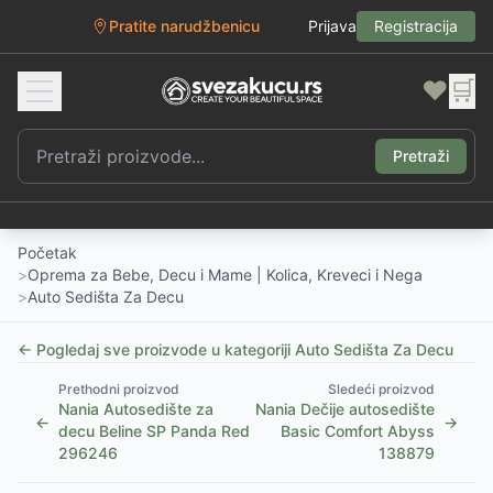
Pratite narudžbenicu
Prijava
Registracija
❤️
🛒
Pretraži
Početak
>
Oprema za Bebe, Decu i Mame | Kolica, Kreveci i Nega
>
Auto Sedišta Za Decu
← Pogledaj sve proizvode u kategoriji
Auto Sedišta Za Decu
Prethodni proizvod
Sledeći proizvod
Nania Autosedište za
Nania Dečije autosedište
←
→
decu Beline SP Panda Red
Basic Comfort Abyss
296246
138879