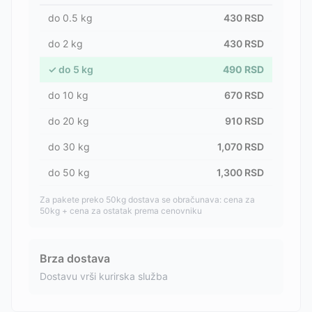
do
0.5
kg
430
RSD
do
2
kg
430
RSD
✓
do
5
kg
490
RSD
do
10
kg
670
RSD
do
20
kg
910
RSD
do
30
kg
1,070
RSD
do
50
kg
1,300
RSD
Za pakete preko 50kg dostava se obračunava: cena za
50kg + cena za ostatak prema cenovniku
Brza dostava
Dostavu vrši kurirska služba