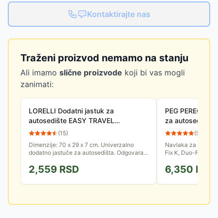
Kontaktirajte nas
Traženi proizvod nemamo na stanju
Ali imamo
slične proizvode
koji bi vas mogli
zanimati:
LORELLI Dodatni jastuk za
PEG PEREGO Cli
autosedište EASY TRAVEL
za autosedište 
20040200000
Fix/TT/0+1 P38
(
15
)
(
55
)
Dimenzije: 70 x 29 x 7 cm. Univerzalno
Navlaka za Peg Per
dodatno jastuče za autosedišta. Odgovara
Fix K, Duo-Fix TT i
svim tipovima Lorelli autosedišta za veći
Od posebnog Tencel
2,559
RSD
6,350
RSD
uzrast.