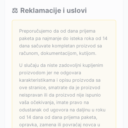
⚖️
Reklamacije i uslovi
Preporučujemo da od dana prijema
paketa pa najmanje do isteka roka od 14
dana sačuvate kompletan proizvod sa
računom, dokumentacijom, kutijom.
U slučaju da niste zadovoljni kupljenim
proizvodom jer ne odgovara
karakteristikama i opisu proizvoda sa
ove stranice, smatrate da je proizvod
neispravan ili da proizvod nije ispunio
vaša očekivanja, imate pravo na
odustanak od ugovora na daljinu u roku
od 14 dana od dana prijema paketa,
opravka, zamena ili povraćaj novca u