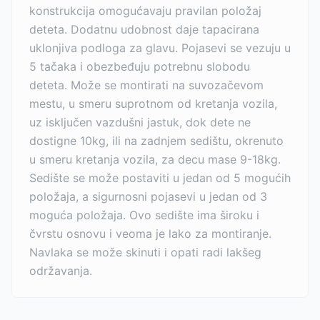
konstrukcija omogućavaju pravilan položaj
deteta. Dodatnu udobnost daje tapacirana
uklonjiva podloga za glavu. Pojasevi se vezuju u
5 tačaka i obezbeđuju potrebnu slobodu
deteta. Može se montirati na suvozačevom
mestu, u smeru suprotnom od kretanja vozila,
uz isključen vazdušni jastuk, dok dete ne
dostigne 10kg, ili na zadnjem sedištu, okrenuto
u smeru kretanja vozila, za decu mase 9-18kg.
Sedište se može postaviti u jedan od 5 mogućih
položaja, a sigurnosni pojasevi u jedan od 3
moguća položaja. Ovo sedište ima široku i
čvrstu osnovu i veoma je lako za montiranje.
Navlaka se može skinuti i opati radi lakšeg
održavanja.