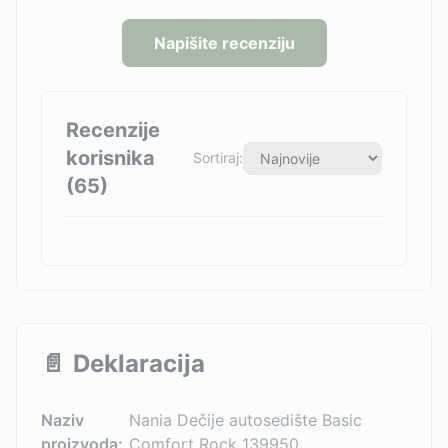
Napišite recenziju
Recenzije
korisnika
Sortiraj:
(
65
)
📄
Deklaracija
Naziv
Nania Dečije autosedište Basic
proizvoda:
Comfort Rock 139950