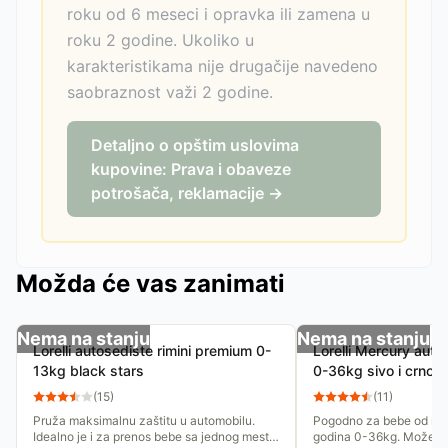
roku od 6 meseci i opravka ili zamena u
roku 2 godine. Ukoliko u
karakteristikama nije drugačije navedeno
saobraznost važi 2 godine.
Detaljno o opštim uslovima
kupovine: Prava i obaveze
potrošača, reklamacije →
Možda će vas zanimati
Nema na stanju
Nema na stanju
Lorelli autosediste rimini premium 0-
Lorelli Mercury auto
13kg black stars
0-36kg sivo i crno
(
15
)
(
11
)
Pruža maksimalnu zaštitu u automobilu.
Pogodno za bebe od rođe
Idealno je i za prenos bebe sa jednog mesta
godina 0-36kg. Može se