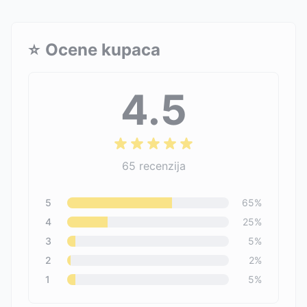
⭐
Ocene kupaca
4.5
65
recenzija
5
65
%
4
25
%
3
5
%
2
2
%
1
5
%