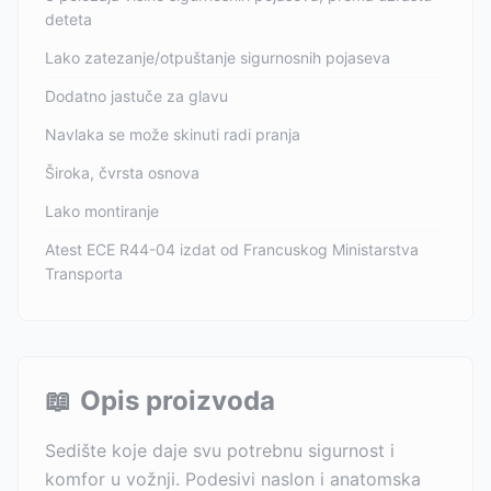
deteta
Lako zatezanje/otpuštanje sigurnosnih pojaseva
Dodatno jastuče za glavu
Navlaka se može skinuti radi pranja
Široka, čvrsta osnova
Lako montiranje
Atest ECE R44-04 izdat od Francuskog Ministarstva
Transporta
📖
Opis proizvoda
Sedište koje daje svu potrebnu sigurnost i
komfor u vožnji. Podesivi naslon i anatomska