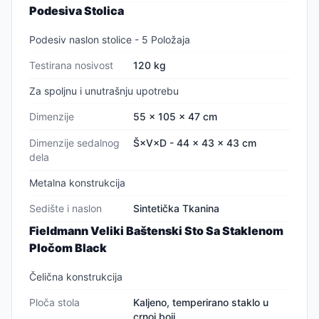
Podesiva Stolica
Podesiv naslon stolice - 5 Položaja
Testirana nosivost
120 kg
Za spoljnu i unutrašnju upotrebu
Dimenzije
55 x 105 x 47 cm
Dimenzije sedalnog
Š×V×D - 44 x 43 x 43 cm
dela
Metalna konstrukcija
Sedište i naslon
Sintetička Tkanina
Fieldmann Veliki Baštenski Sto Sa Staklenom
Pločom Black
Čelična konstrukcija
Ploča stola
Kaljeno, temperirano staklo u
crnoj boji