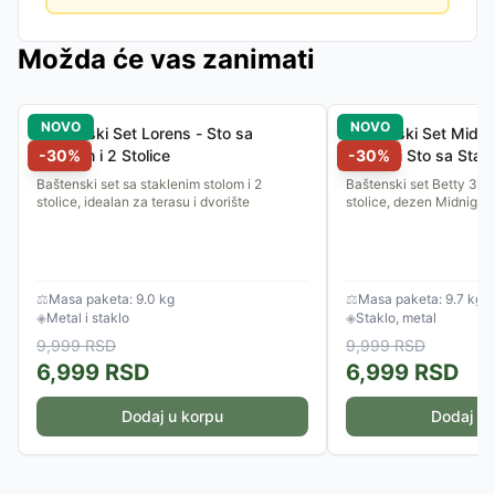
Možda će vas zanimati
NOVO
NOVO
Baštenski Set Lorens - Sto sa
Baštenski Set Midnig
Staklom i 2 Stolice
-
30
%
Stolice i Sto sa Stak
-
30
%
Baštenski set sa staklenim stolom i 2
Baštenski set Betty 3/1 -
stolice, idealan za terasu i dvorište
stolice, dezen Midnight 
⚖
Masa paketa: 9.0 kg
⚖
Masa paketa: 9.7 kg
◈
Metal i staklo
◈
Staklo, metal
9,999
RSD
9,999
RSD
6,999
RSD
6,999
RSD
Dodaj u korpu
Dodaj u 