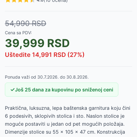
(
10
ocena)
54,990
RSD
Cena sa PDV:
39,999
RSD
Uštedite
14,991
RSD (
27
%)
Ponuda važi od
30.7.2026.
do
30.8.2026.
✓
Još
25
dana
za kupovinu po sniženoj ceni
Praktična, luksuzna, lepa baštenska garnitura koju čini
6 podesivih, sklopivih stolica i sto. Naslon stolice je
moguće postaviti u jedan od pet mogućih položaja.
Dimenzije stolice su 55 x 105 x 47 cm. Konstrukcija