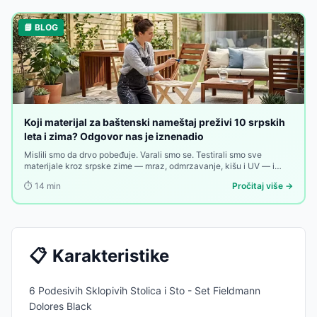
📘 BLOG
Koji materijal za baštenski nameštaj preživi 10 srpskih
leta i zima? Odgovor nas je iznenadio
Mislili smo da drvo pobeđuje. Varali smo se. Testirali smo sve
materijale kroz srpske zime — mraz, odmrzavanje, kišu i UV — i
pobednik nas je iznenadio. Evo rang liste koja može promeniti vašu
⏱️
14
min
Pročitaj više →
sledeću kupovinu.
📋
Karakteristike
6 Podesivih Sklopivih Stolica i Sto - Set Fieldmann
Dolores Black