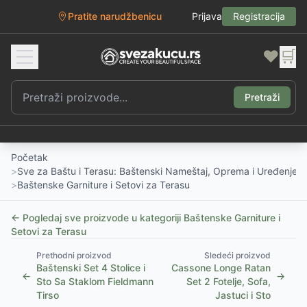
Pratite narudžbenicu
Prijava
Registracija
❤️
🛒
Pretraži
Početak
>
Sve za Baštu i Terasu: Baštenski Nameštaj, Oprema i Uređenje D
>
Baštenske Garniture i Setovi za Terasu
← Pogledaj sve proizvode u kategoriji
Baštenske Garniture i
Setovi za Terasu
Prethodni proizvod
Sledeći proizvod
Baštenski Set 4 Stolice i
Cassone Longe Ratan
←
→
Sto Sa Staklom Fieldmann
Set 2 Fotelje, Sofa,
Tirso
Jastuci i Sto