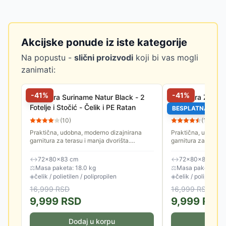
Akcijske ponude iz iste kategorije
Na popustu -
slični proizvodi
koji bi vas mogli
zanimati:
-
41
%
-
41
%
Garnitura Suriname Natur Black - 2
Garnitura Za Ter
Fotelje i Stočić - Čelik i PE Ratan
Fotelje i Stočić
BESPLATNA DOS
(
10
)
(
13
)
Praktična, udobna, moderno dizajnirana
Praktična, udobna,
garnitura za terasu i manja dvorišta.
garnitura za terasu 
Odlikuje je čvrsta konstrukcija, stabilnost i
Odlikuje je čvrsta k
dugotrajni, kvalitetni...
dugotrajni, kvalitetni
↔
72×80×83 cm
↔
72×80×83 cm
⚖
Masa paketa: 18.0 kg
⚖
Masa paketa: 16.
◈
čelik / polietilen / polipropilen
◈
čelik / polipropile
16,999
RSD
16,999
RSD
9,999
RSD
9,999
RSD
Dodaj u korpu
Doda