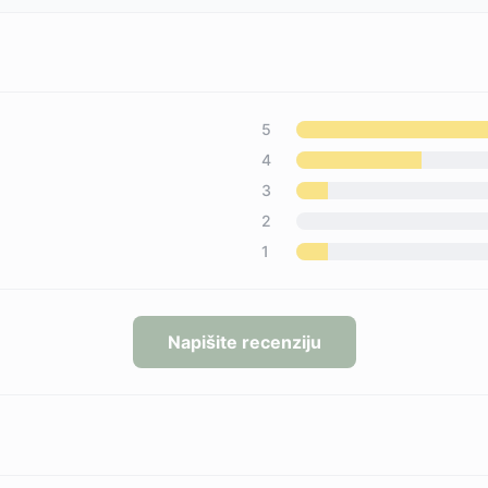
5
4
3
2
1
Napišite recenziju