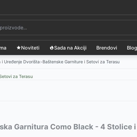
ama
Noviteti
Sada na Akciji
Brendovi
Blo
 i Uređenje Dvorišta
>
Baštenske Garniture i Setovi za Terasu
Setovi za Terasu
vode:
ska Garnitura Como Black - 4 Stolice 
999
RSD
taklom
to sa Staklom
-
6999
-
RSD
19999
RSD