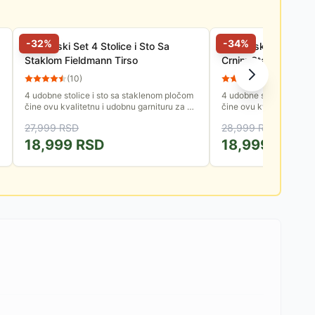
-
32
%
-
34
%
Baštenski Set 4 Stolice i Sto Sa
Baštenski Komplet 4 
Staklom Fieldmann Tirso
Crnim Staklom Field
(
10
)
(
13
)
4 udobne stolice i sto sa staklenom pločom
4 udobne stolice i sto 
čine ovu kvalitetnu i udobnu garnituru za 4
čine ovu kvalitetnu i u
osobe. Idealna je za ručak pod otvorenim
osobe. Idealna je za ru
27,999
RSD
28,999
RSD
nebom ili uživanje u...
nebom ili uživanje u...
18,999
RSD
18,999
RSD