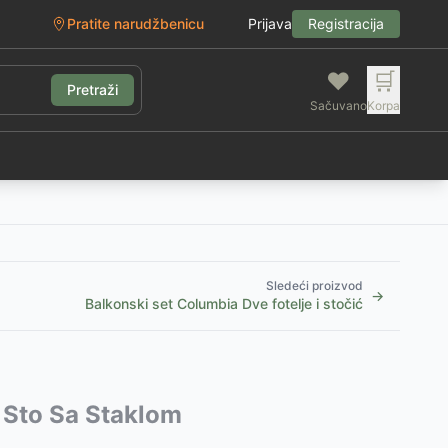
Pratite narudžbenicu
Prijava
Registracija
❤️
🛒
Pretraži
Sačuvano
Korpa
g
Sledeći proizvod
→
Balkonski set Columbia Dve fotelje i stočić
i Sto Sa Staklom