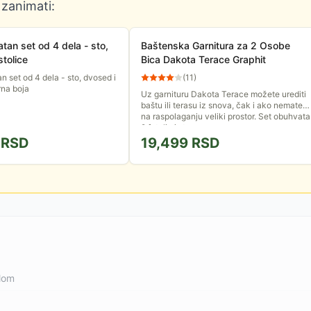
 zanimati:
atan set od 4 dela - sto,
Baštenska Garnitura za 2 Osobe
stolice
Bica Dakota Terace Graphit
n set od 4 dela - sto, dvosed i
(
11
)
rna boja
Uz garnituru Dakota Terace možete urediti
baštu ili terasu iz snova, čak i ako nemate
na raspolaganju veliki prostor. Set obuhvata
2 fotelje i sto....
RSD
19,499
RSD
klom