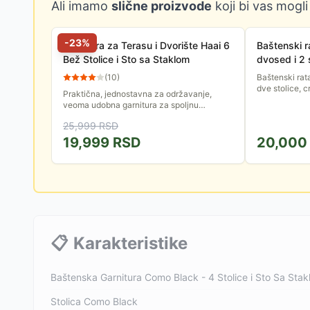
Ali imamo
slične proizvode
koji bi vas mogli
-
23
%
Garnitura za Terasu i Dvorište Haai 6
Baštenski r
Bež Stolice i Sto sa Staklom
dvosed i 2 
(
10
)
Baštenski rata
dve stolice, c
Praktična, jednostavna za održavanje,
veoma udobna garnitura za spoljnu
upotrebu, stolice su komfornih dimenzija,
25,999
RSD
udobne i otporne na sunce i kišu, a...
19,999
RSD
20,000
📋
Karakteristike
Baštenska Garnitura Como Black - 4 Stolice i Sto Sa Sta
Stolica Como Black