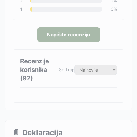
2
2
%
1
3
%
Napišite recenziju
Recenzije
korisnika
Sortiraj:
(
92
)
📄
Deklaracija