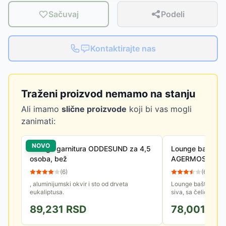
Sačuvaj
Podeli
Kontaktirajte nas
Traženi proizvod nemamo na stanju
Ali imamo
slične proizvode
koji bi vas mogli
zanimati:
NOVO
Lounge garnitura ODDESUND za 4,5
Lounge baštensk
osoba, bež
AGERMOSE za 6 
(
6
)
(
6
)
, aluminijumski okvir i sto od drveta
Lounge baštenska g
eukaliptusa.
siva, sa čeličnim o
89,231
RSD
78,001
RS