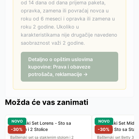
od 14 dana od dana prijema paketa,
opravka, zamena ili povraćaj novca u
roku od 6 meseci i opravka ili zamena u
roku 2 godine. Ukoliko u
karakteristikama nije drugačije navedeno
saobraznost važi 2 godine.
Detaljno o opštim uslovima
kupovine: Prava i obaveze
potrošača, reklamacije →
Možda će vas zanimati
NOVO
NOVO
Baštenski Set Lorens - Sto sa
Baštenski Set Midnig
Staklom i 2 Stolice
-
30
%
Stolice i Sto sa Stak
-
30
%
Baštenski set sa staklenim stolom i 2
Baštenski set Betty 3/1 -