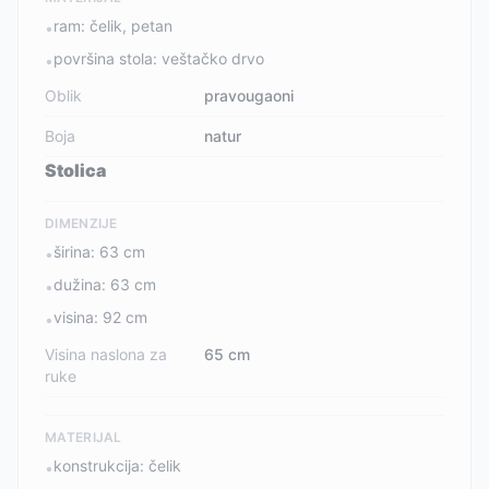
ram: čelik, petan
•
površina stola: veštačko drvo
•
Oblik
pravougaoni
Boja
natur
Stolica
DIMENZIJE
širina: 63 cm
•
dužina: 63 cm
•
visina: 92 cm
•
Visina naslona za
65 cm
ruke
MATERIJAL
konstrukcija: čelik
•