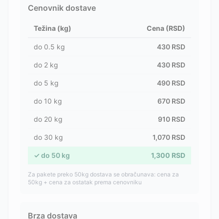
Cenovnik dostave
Težina (kg)
Cena (RSD)
do
0.5
kg
430
RSD
do
2
kg
430
RSD
do
5
kg
490
RSD
do
10
kg
670
RSD
do
20
kg
910
RSD
do
30
kg
1,070
RSD
✓
do
50
kg
1,300
RSD
Za pakete preko 50kg dostava se obračunava: cena za
50kg + cena za ostatak prema cenovniku
Brza dostava