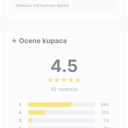
Dostavu vrši kurirska služba
⭐
Ocene kupaca
4.5
92
recenzija
5
64
%
4
25
%
3
5
%