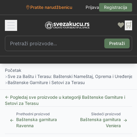
Pratite narudžbenicu
Prijava
Registracija
❤️
🛒
Pretraži
Početak
>
Sve za Baštu i Terasu: Baštenski Nameštaj, Oprema i Uređenje D
>
Baštenske Garniture i Setovi za Terasu
← Pogledaj sve proizvode u kategoriji
Baštenske Garniture i
Setovi za Terasu
Prethodni proizvod
Sledeći proizvod
Baštenska garnitura
Baštenska garnitura
←
→
Ravenna
Veniera