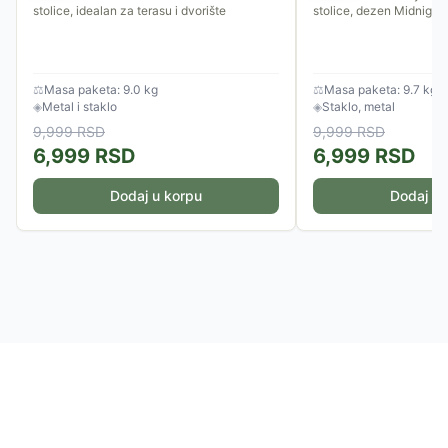
stolice, idealan za terasu i dvorište
stolice, dezen Midnight 
⚖
Masa paketa: 9.0 kg
⚖
Masa paketa: 9.7 kg
◈
Metal i staklo
◈
Staklo, metal
9,999
RSD
9,999
RSD
6,999
RSD
6,999
RSD
Dodaj u korpu
Dodaj u 