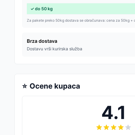
✓
do
50
kg
Za pakete preko 50kg dostava se obračunava: cena za 50kg + 
Brza dostava
Dostavu vrši kurirska služba
⭐
Ocene kupaca
4.1