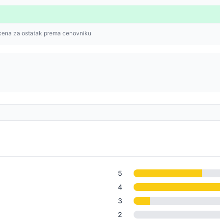
cena za ostatak prema cenovniku
5
4
3
2