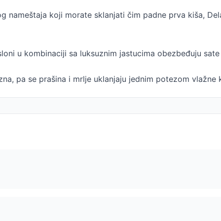
og nameštaja koji morate sklanjati čim padne prva kiša, De
loni u kombinaciji sa luksuznim jastucima obezbeđuju sate
zna, pa se prašina i mrlje uklanjaju jednim potezom vlažne 