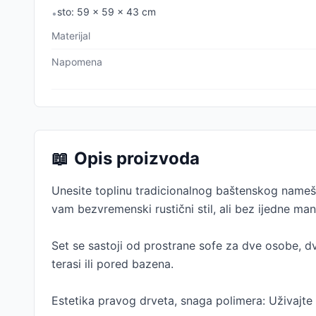
sto: 59 x 59 x 43 cm
•
Materijal
Napomena
📖
Opis proizvoda
Unesite toplinu tradicionalnog baštenskog nameštaj
vam bezvremenski rustični stil, ali bez ijedne m
Set se sastoji od prostrane sofe za dve osobe, dv
terasi ili pored bazena.
Estetika pravog drveta, snaga polimera: Uživajte u