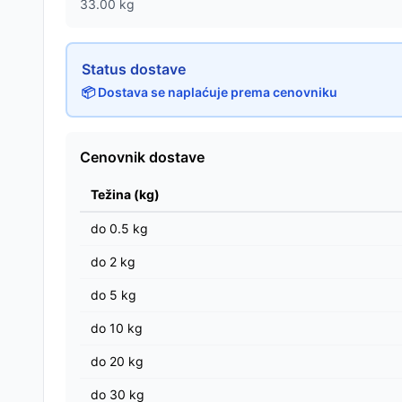
33.00
kg
Status dostave
📦 Dostava se naplaćuje prema cenovniku
Cenovnik dostave
Težina (kg)
do
0.5
kg
do
2
kg
do
5
kg
do
10
kg
do
20
kg
do
30
kg