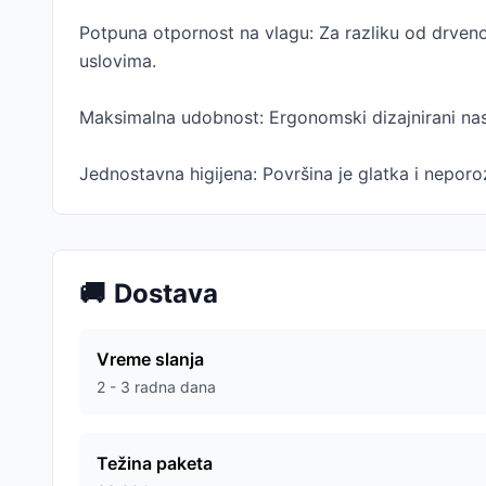
Potpuna otpornost na vlagu: Za razliku od drven
uslovima.
Maksimalna udobnost: Ergonomski dizajnirani nas
Jednostavna higijena: Površina je glatka i neporo
🚚
Dostava
Vreme slanja
2 - 3 radna dana
Težina paketa