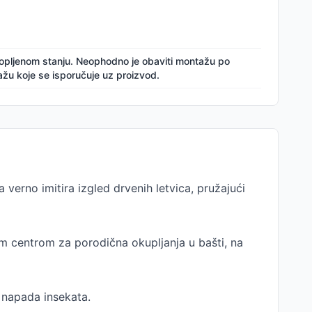
lopljenom stanju. Neophodno je obaviti montažu po
žu koje se isporučuje uz proizvod.
 verno imitira izgled drvenih letvica, pružajući
im centrom za porodična okupljanja u bašti, na
i napada insekata.