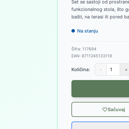
Set se sastoji od prostran
funkcionalnog stola, što 
bašti, na terasi ili pored b
Na stanju
Šifra:
117694
EAN:
8711245133119
Količina:
-
+
Sačuvaj