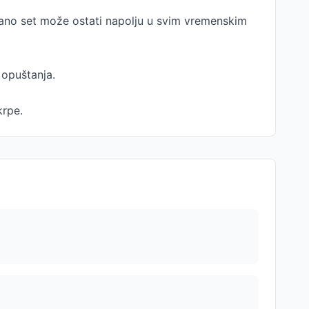
lano set može ostati napolju u svim vremenskim
 opuštanja.
krpe.