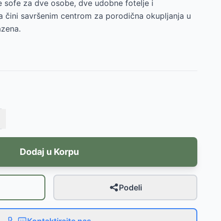
e sofe za dve osobe, dve udobne fotelje i
ga čini savršenim centrom za porodična okupljanja u
azena.
Dodaj u Korpu
Podeli