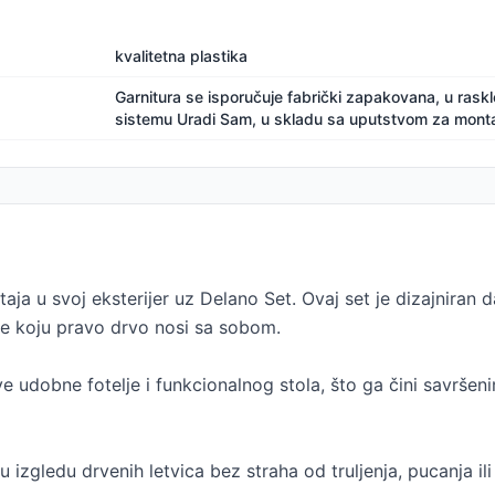
kvalitetna plastika
Garnitura se isporučuje fabrički zapakovana, u rask
sistemu Uradi Sam, u skladu sa uputstvom za monta
a u svoj eksterijer uz Delano Set. Ovaj set je dizajniran da
ane koju pravo drvo nosi sa sobom.
e udobne fotelje i funkcionalnog stola, što ga čini savršen
 izgledu drvenih letvica bez straha od truljenja, pucanja il