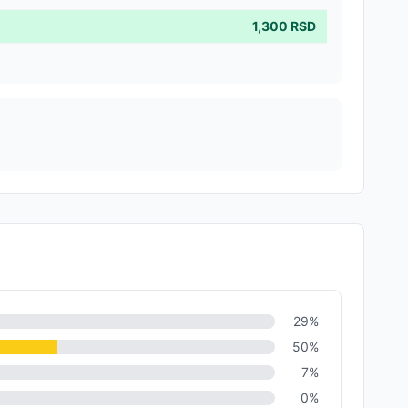
1,300
RSD
29
%
50
%
7
%
0
%