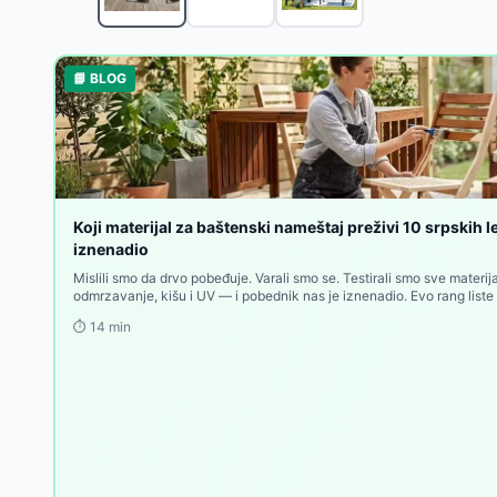
Gardlov Baštenski Set - Sto i Stolice sa Staklenom P
Gardlov Baštenski Set od Ratana - Dvosed, Dve Fotel
Gardlov Baštenski Set od Ratana - Klupa, Sto i Dve F
📘 BLOG
Baštenska garnitura za dve osobe Rabben
-
9909
R
Baštenski set za dve osobe Carolina
-
30830
RSD
Baštenski set od 4 dela – sto, dvosed i 2 stolice
-
29
Lounge garnitura ODDESUND 4,5 osobe, siva
-
1500
Bistro garnitura ABORG patlidžan
-
10460
RSD
Bistro garnitura ABORG zelena
-
10460
RSD
Koji materijal za baštenski nameštaj preživi 10 srpskih l
Bistro garnitura ABORG tamni pesak
iznenadio
-
10460
RSD
Mislili smo da drvo pobeđuje. Varali smo se. Testirali smo sve materi
odmrzavanje, kišu i UV — i pobednik nas je iznenadio. Evo rang list
sledeću kupovinu.
⏱️
14
min