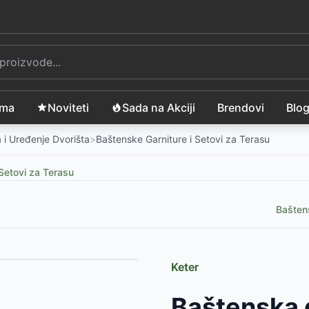
ama
Noviteti
Sada na Akciji
Brendovi
Blo
 i Uređenje Dvorišta
>
Baštenske Garniture i Setovi za Terasu
Setovi za Terasu
Baštens
Keter
999
RSD
Baštenska 
taklom
-
6999
RSD