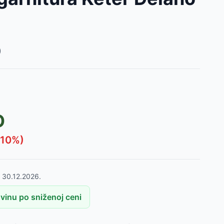
)
D
10
%)
o
30.12.2026.
vinu po sniženoj ceni