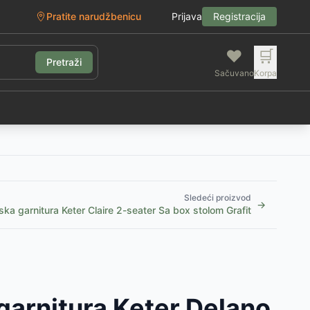
Pratite narudžbenicu
Prijava
Registracija
❤️
🛒
Pretraži
Sačuvano
Korpa
g
Sledeći proizvod
→
ka garnitura Keter Claire 2-seater Sa box stolom Grafit
garnitura Keter Delano