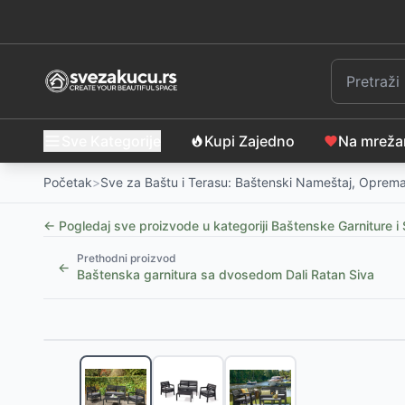
Sve Kategorije
Kupi Zajedno
Na mrež
Početak
>
Sve za Baštu i Terasu: Baštenski Nameštaj, Oprema
← Pogledaj sve proizvode u kategoriji
Baštenske Garniture i 
Prethodni proizvod
←
Baštenska garnitura sa dvosedom Dali Ratan Siva
Slični proizvodi
-
10
%
Baštenski Set Lorens - Sto sa Staklom i 2 Stolice
-
6
Baštenski Set Midnight Petal 2 - 2 Stolice i Sto sa S