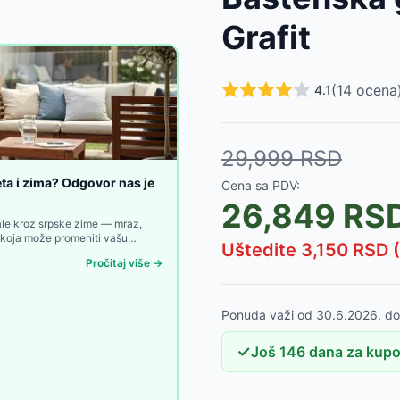
ločom, Crni
-
9450
RSD
Grafit
je i Stočić, Bež
-
22000
RSD
otelje, Crna
-
20700
RSD
SD
(
14
ocena
4.1
999
RSD
03
RSD
29,999
RSD
eta i zima? Odgovor nas je
Cena sa PDV:
26,849
RS
jale kroz srpske zime — mraz,
e koja može promeniti vašu
Uštedite
3,150
RSD (
Pročitaj više →
Ponuda važi od
30.6.2026.
d
✓
Još
146
dana
za kupo