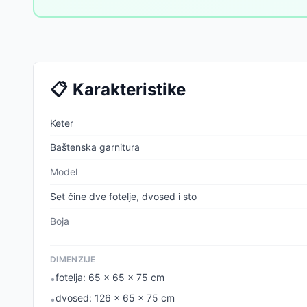
📋
Karakteristike
Keter
Baštenska garnitura
Model
Set čine dve fotelje, dvosed i sto
Boja
DIMENZIJE
fotelja: 65 x 65 x 75 cm
•
dvosed: 126 x 65 x 75 cm
•