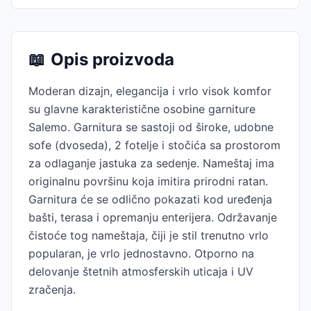
📖
Opis proizvoda
Moderan dizajn, elegancija i vrlo visok komfor
su glavne karakteristične osobine garniture
Salemo. Garnitura se sastoji od široke, udobne
sofe (dvoseda), 2 fotelje i stočića sa prostorom
za odlaganje jastuka za sedenje. Nameštaj ima
originalnu površinu koja imitira prirodni ratan.
Garnitura će se odlično pokazati kod uređenja
bašti, terasa i opremanju enterijera. Održavanje
čistoće tog nameštaja, čiji je stil trenutno vrlo
popularan, je vrlo jednostavno. Otporno na
delovanje štetnih atmosferskih uticaja i UV
zračenja.