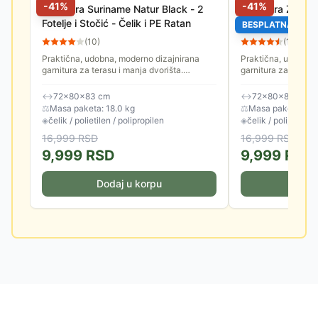
-
41
%
-
41
%
Garnitura Suriname Natur Black - 2
Garnitura Za Ter
Fotelje i Stočić - Čelik i PE Ratan
Fotelje i Stočić
BESPLATNA DOS
(
10
)
(
13
)
Praktična, udobna, moderno dizajnirana
Praktična, udobna,
garnitura za terasu i manja dvorišta.
garnitura za terasu 
Odlikuje je čvrsta konstrukcija, stabilnost i
Odlikuje je čvrsta k
dugotrajni, kvalitetni...
dugotrajni, kvalitetni
↔
72×80×83 cm
↔
72×80×83 cm
⚖
Masa paketa: 18.0 kg
⚖
Masa paketa: 16.
◈
čelik / polietilen / polipropilen
◈
čelik / polipropile
16,999
RSD
16,999
RSD
9,999
RSD
9,999
RSD
Dodaj u korpu
Doda