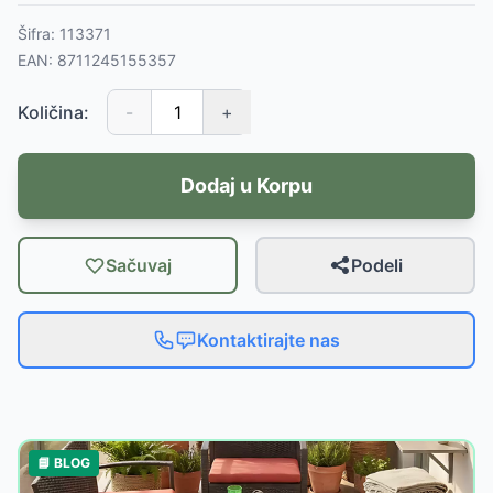
Šifra:
113371
EAN:
8711245155357
Količina:
-
+
Dodaj u Korpu
Sačuvaj
Podeli
Kontaktirajte nas
📘 BLOG