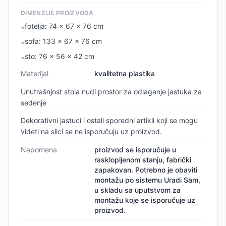
DIMENZIJE PROIZVODA
fotelja: 74 x 67 x 76 cm
•
sofa: 133 x 67 x 76 cm
•
sto: 76 x 56 x 42 cm
•
Materijal
kvalitetna plastika
Unutrašnjost stola nudi prostor za odlaganje jastuka za
sedenje
Dekorativni jastuci i ostali sporedni artikli koji se mogu
videti na slici se ne isporučuju uz proizvod.
Napomena
proizvod se isporučuje u
rasklopljenom stanju, fabrički
zapakovan. Potrebno je obaviti
montažu po sistemu Uradi Sam,
u skladu sa uputstvom za
montažu koje se isporučuje uz
proizvod.