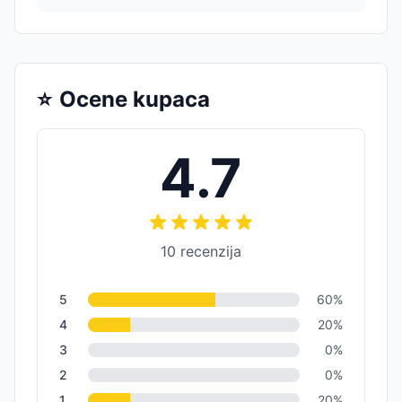
⭐
Ocene kupaca
4.7
10
recenzija
5
60
%
4
20
%
3
0
%
2
0
%
1
20
%