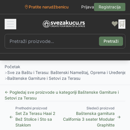
Pratite narudžbenicu
Prijava
Registracija
❤️
🛒
Pretraži
Početak
>
Sve za Baštu i Terasu: Baštenski Nameštaj, Oprema i Uređenje D
>
Baštenske Garniture i Setovi za Terasu
← Pogledaj sve proizvode u kategoriji
Baštenske Garniture i
Setovi za Terasu
Prethodni proizvod
Sledeći proizvod
Set Za Terasu Haai 2
Baštenska garnitura
←
→
Bež Stolice i Sto sa
California 3 seater Modular
Staklom
Graphitte