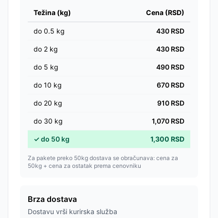
Težina (kg)
Cena (RSD)
do
0.5
kg
430
RSD
do
2
kg
430
RSD
do
5
kg
490
RSD
do
10
kg
670
RSD
do
20
kg
910
RSD
do
30
kg
1,070
RSD
✓
do
50
kg
1,300
RSD
Za pakete preko 50kg dostava se obračunava: cena za
50kg + cena za ostatak prema cenovniku
Brza dostava
Dostavu vrši kurirska služba