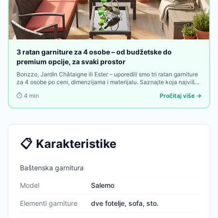
3 ratan garniture za 4 osobe – od budžetske do
premium opcije, za svaki prostor
Bonzzo, Jardin Châtaigne ili Ester – uporedili smo tri ratan garniture
za 4 osobe po ceni, dimenzijama i materijalu. Saznajte koja najviše
odgovara vašem prostoru i budžetu, od najpovoljnije do premium
⏱️
4
min
Pročitaj više →
opcije.
📋
Karakteristike
Baštenska garnitura
Model
Salemo
Elementi garniture
dve fotelje, sofa, sto.