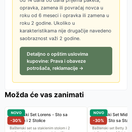
od 14 dana od dana prijema paketa,
opravka, zamena ili povraćaj novca u
roku od 6 meseci i opravka ili zamena u
roku 2 godine. Ukoliko u
karakteristikama nije drugačije navedeno
saobraznost važi 2 godine.
Detaljno o opštim uslovima
kupovine: Prava i obaveze
potrošača, reklamacije →
Možda će vas zanimati
NOVO
NOVO
Baštenski Set Lorens - Sto sa
Baštenski Set Midnig
Staklom i 2 Stolice
-
30
%
Stolice i Sto sa Stak
-
30
%
Baštenski set sa staklenim stolom i 2
Baštenski set Betty 3/1 -