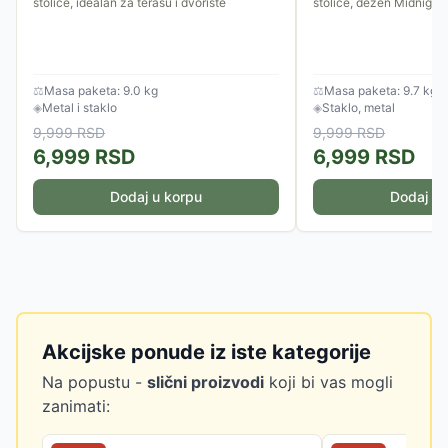
stolice, idealan za terasu i dvorište
stolice, dezen Midnight 
⚖
Masa paketa: 9.0 kg
⚖
Masa paketa: 9.7 kg
◈
Metal i staklo
◈
Staklo, metal
9,999
RSD
9,999
RSD
6,999
RSD
6,999
RSD
Dodaj u korpu
Dodaj u 
Akcijske ponude iz iste kategorije
Na popustu -
slični proizvodi
koji bi vas mogli
zanimati: