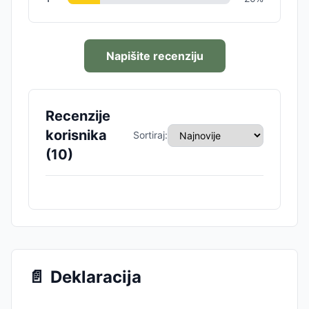
Napišite recenziju
Recenzije
korisnika
Sortiraj:
(
10
)
📄
Deklaracija