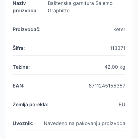
Naziv
Baštenska garnitura Salemo
proizvoda:
Graphitte
Proizvođač:
Keter
Šifra:
113371
Težina:
42.00
kg
EAN:
8711245155357
Zemlja porekla:
EU
Uvoznik:
Navedeno na pakovanju proizvoda