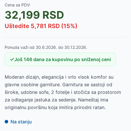
Cena sa PDV:
32,199
RSD
Uštedite
5,781
RSD (
15
%)
Ponuda važi od
30.6.2026.
do
30.12.2026.
✓
Još
146
dana
za kupovinu po sniženoj ceni
Moderan dizajn, elegancija i vrlo visok komfor su
glavne osobine garniture. Garnitura se sastoji od
široke, udobne sofe, 2 fotelje i stočića sa prostorom
za odlaganje jastuka za sedenje. Nameštaj ima
originalnu površinu koja imitira prirodni ratan.
Na stanju