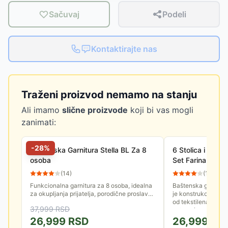
Sačuvaj
Podeli
Kontaktirajte nas
Traženi proizvod nemamo na stanju
Ali imamo
slične proizvode
koji bi vas mogli
zanimati:
-
28
%
Baštenska Garnitura Stella BL Za 8
6 Stolica i Sto 
osoba
Set Farina Black
(
14
)
(
12
)
Funkcionalna garnitura za 8 osoba, idealna
Baštenska garnitura 
za okupljanja prijatelja, porodične proslave i
je konstrukcija od č
druge prilike kada vam u goste dolazi veći
od tekstilena i sto 
37,999
RSD
broj dragih...
zatamnjenog...
26,999
RSD
26,999
RS