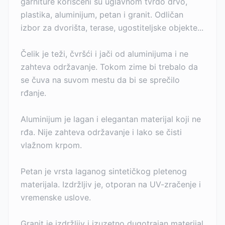
garniture korišćeni su uglavnom tvrdo drvo,
plastika, aluminijum, petan i granit. Odličan
izbor za dvorišta, terase, ugostiteljske objekte...
Čelik je teži, čvršći i jači od aluminijuma i ne
zahteva održavanje. Tokom zime bi trebalo da
se čuva na suvom mestu da bi se sprečilo
rđanje.
Aluminijum je lagan i elegantan materijal koji ne
rđa. Nije zahteva održavanje i lako se čisti
vlažnom krpom.
Petan je vrsta laganog sintetičkog pletenog
materijala. Izdržljiv je, otporan na UV-zračenje i
vremenske uslove.
Granit je izdržljiv i izuzetno dugotrajan materijal