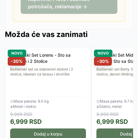
potrošača, reklamacije →
Možda će vas zanimati
NOVO
NOVO
Baštenski Set Lorens - Sto sa
Baštenski Set Midnig
Staklom i 2 Stolice
-
30
%
Stolice i Sto sa Stak
-
30
%
Baštenski set sa staklenim stolom i 2
Baštenski set Betty 3/1 -
stolice, idealan za terasu i dvorište
stolice, dezen Midnight 
⚖
Masa paketa: 9.0 kg
⚖
Masa paketa: 9.7 kg
◈
Metal i staklo
◈
Staklo, metal
9,999
RSD
9,999
RSD
6,999
RSD
6,999
RSD
Dodaj u korpu
Dodaj u 