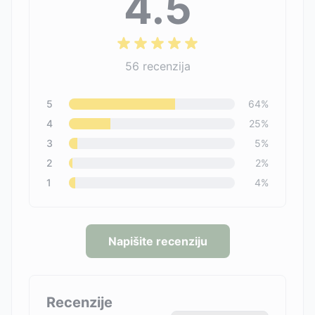
4.5
56
recenzija
5
64
%
4
25
%
3
5
%
2
2
%
1
4
%
Napišite recenziju
Recenzije