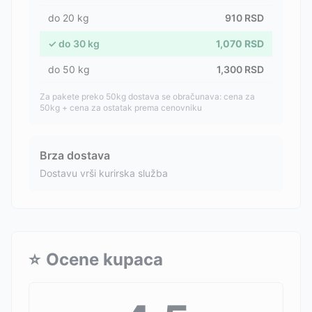
do
20
kg
910
RSD
✓
do
30
kg
1,070
RSD
do
50
kg
1,300
RSD
Za pakete preko 50kg dostava se obračunava: cena za
50kg + cena za ostatak prema cenovniku
Brza dostava
Dostavu vrši kurirska služba
⭐
Ocene kupaca