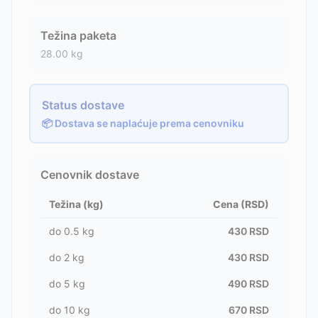
Težina paketa
28.00
kg
Status dostave
📦 Dostava se naplaćuje prema cenovniku
Cenovnik dostave
Težina (kg)
Cena (RSD)
do
0.5
kg
430
RSD
do
2
kg
430
RSD
do
5
kg
490
RSD
do
10
kg
670
RSD