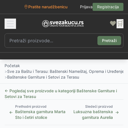
Pratite narudžbenicu
Prijava
Registracija
❤️
🛒
Pretraži
Početak
>
Sve za Baštu i Terasu: Baštenski Nameštaj, Oprema i Uređenje D
>
Baštenske Garniture i Setovi za Terasu
← Pogledaj sve proizvode u kategoriji
Baštenske Garniture i
Setovi za Terasu
Prethodni proizvod
Sledeći proizvod
Baštenska garnitura Marta
Luksuzna baštenska
←
→
Sto i četiri stolice
garnitura Aurelia