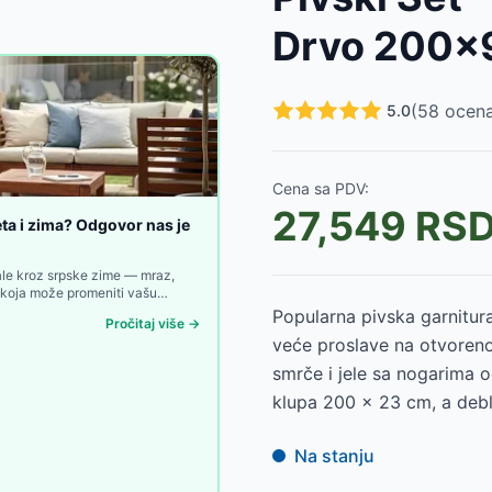
ločom, Crni
-
9450
RSD
Drvo 200x
je i Stočić, Bež
-
22000
RSD
otelje, Crna
-
20700
RSD
SD
(
58
ocena
5.0
999
RSD
03
RSD
Cena sa PDV:
27,549
RS
eta i zima? Odgovor nas je
jale kroz srpske zime — mraz,
e koja može promeniti vašu
Popularna pivska garnitura
Pročitaj više →
veće proslave na otvoreno
smrče i jele sa nogarima o
klupa 200 x 23 cm, a debl
Na stanju