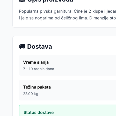
Popularna pivska garnitura. Čine je 2 klupe i je
i jele sa nogarima od čeličnog lima. Dimenzije s
🚚
Dostava
Vreme slanja
7 - 10 radnih dana
Težina paketa
22.00
kg
Status dostave