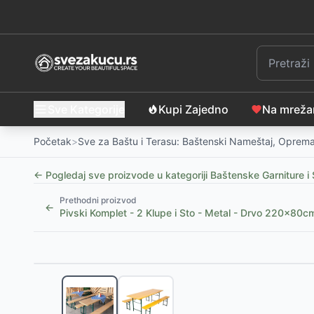
Sve Kategorije
Kupi Zajedno
Na mrež
Početak
>
Sve za Baštu i Terasu: Baštenski Nameštaj, Oprema
← Pogledaj sve proizvode u kategoriji
Baštenske Garniture i 
Prethodni proizvod
←
Pivski Komplet - 2 Klupe i Sto - Metal - Drvo 220x80c
Slični proizvodi
BESPLATNA DOSTAVA
Baštenski Set Lorens - Sto sa Staklom i 2 Stolice
-
6
Baštenski Set Midnight Petal 2 - 2 Stolice i Sto sa S