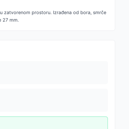
i u zatvorenom prostoru. Izrađena od bora, smrče
je 27 mm.