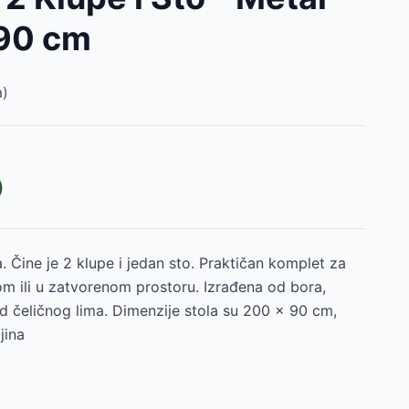
90 cm
)
D
. Čine je 2 klupe i jedan sto. Praktičan komplet za
m ili u zatvorenom prostoru. Izrađena od bora,
d čeličnog lima. Dimenzije stola su 200 x 90 cm,
jina