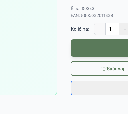
Šifra:
80358
EAN:
8605032611839
Količina:
-
+
Sačuvaj