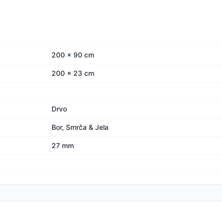
200 x 90 cm
200 x 23 cm
Drvo
Bor, Smrča & Jela
27 mm