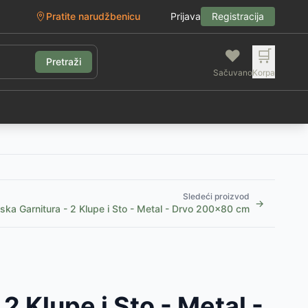
Pratite narudžbenicu
Prijava
Registracija
❤️
🛒
Pretraži
Sačuvano
Korpa
g
Sledeći proizvod
→
vska Garnitura - 2 Klupe i Sto - Metal - Drvo 200x80 cm
 2 Klupe i Sto - Metal -