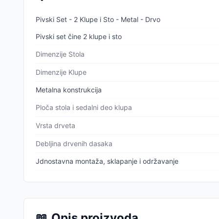
Pivski Set - 2 Klupe i Sto - Metal - Drvo
Pivski set čine 2 klupe i sto
Dimenzije Stola
Dimenzije Klupe
Metalna konstrukcija
Ploča stola i sedalni deo klupa
Vrsta drveta
Debljina drvenih dasaka
Jdnostavna montaža, sklapanje i održavanje
📖
Opis proizvoda