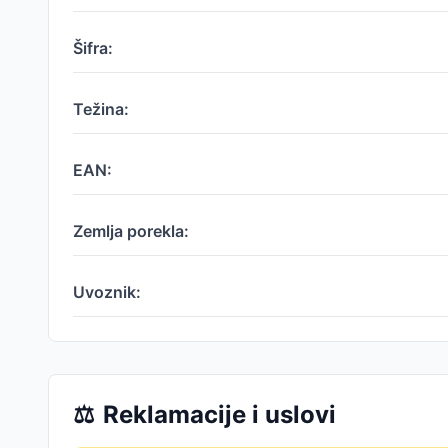
Šifra:
Težina:
EAN:
Zemlja porekla:
Uvoznik:
⚖️
Reklamacije i uslovi