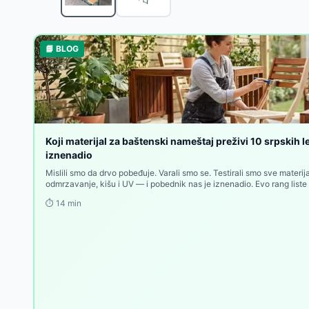
Gardlov Baštenski Set - Sto i Stolice sa Staklenom P
Gardlov Baštenski Set od Ratana - Dvosed, Dve Fotel
Gardlov Baštenski Set od Ratana - Klupa, Sto i Dve F
📘 BLOG
Baštenska garnitura za dve osobe Rabben
-
9909
R
Baštenski set za dve osobe Carolina
-
30830
RSD
Baštenski set od 4 dela – sto, dvosed i 2 stolice
-
29
Lounge garnitura ODDESUND 4,5 osobe, siva
-
1500
Bistro garnitura ABORG patlidžan
-
10460
RSD
Bistro garnitura ABORG zelena
-
10460
RSD
Koji materijal za baštenski nameštaj preživi 10 srpskih l
Bistro garnitura ABORG tamni pesak
iznenadio
-
10460
RSD
Mislili smo da drvo pobeđuje. Varali smo se. Testirali smo sve materi
odmrzavanje, kišu i UV — i pobednik nas je iznenadio. Evo rang list
sledeću kupovinu.
⏱️
14
min