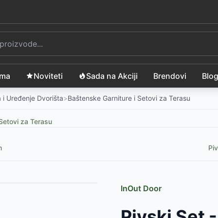
ama
Noviteti
Sada na Akciji
Brendovi
Blo
 i Uređenje Dvorišta
>
Baštenske Garniture i Setovi za Terasu
Setovi za Terasu
m
Pi
InOut Door
999
RSD
Pivski Set -
taklom
-
6999
RSD