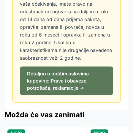
vaša očekivanja, imate pravo na
odustanak od ugovora na daljinu u roku
od 14 dana od dana prijema paketa,
opravka, zamena ili povraćaj novca u
roku od 6 meseci i opravka ili zamena u
roku 2 godine. Ukoliko u
karakteristikama nije drugačije navedeno
saobraznost važi 2 godine.
Detaljno o opštim uslovima
kupovine: Prava i obaveze
potrošača, reklamacije →
Možda će vas zanimati
NOVO
NOVO