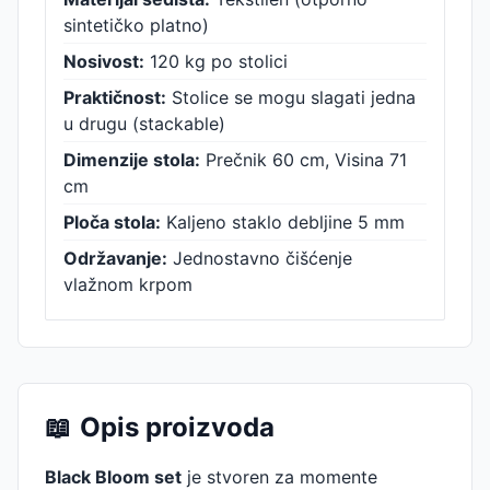
sintetičko platno)
Nosivost:
120 kg po stolici
Praktičnost:
Stolice se mogu slagati jedna
u drugu (stackable)
Dimenzije stola:
Prečnik 60 cm, Visina 71
cm
Ploča stola:
Kaljeno staklo debljine 5 mm
Održavanje:
Jednostavno čišćenje
vlažnom krpom
📖
Opis proizvoda
Black Bloom set
je stvoren za momente