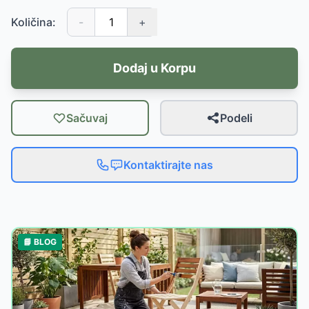
Količina:
-
+
Dodaj u Korpu
Sačuvaj
Podeli
Kontaktirajte nas
📘 BLOG