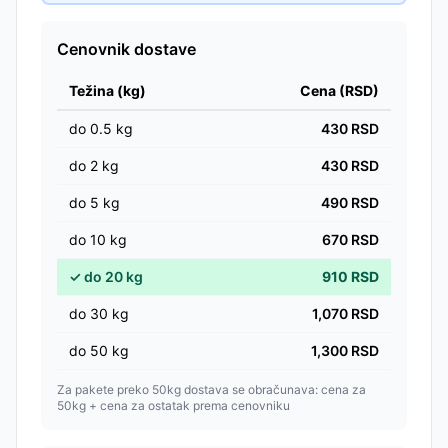
Cenovnik dostave
Težina (kg)
Cena (RSD)
do
0.5
kg
430
RSD
do
2
kg
430
RSD
do
5
kg
490
RSD
do
10
kg
670
RSD
✓
do
20
kg
910
RSD
do
30
kg
1,070
RSD
do
50
kg
1,300
RSD
Za pakete preko 50kg dostava se obračunava: cena za
50kg + cena za ostatak prema cenovniku