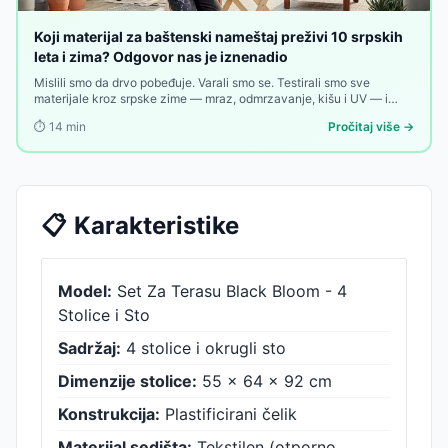
Koji materijal za baštenski nameštaj preživi 10 srpskih
leta i zima? Odgovor nas je iznenadio
Mislili smo da drvo pobeđuje. Varali smo se. Testirali smo sve
materijale kroz srpske zime — mraz, odmrzavanje, kišu i UV — i
pobednik nas je iznenadio. Evo rang liste koja može promeniti vašu
⏱️
14
min
Pročitaj više →
sledeću kupovinu.
📋
Karakteristike
Model:
Set Za Terasu Black Bloom - 4
Stolice i Sto
Sadržaj:
4 stolice i okrugli sto
Dimenzije stolice:
55 x 64 x 92 cm
Konstrukcija:
Plastificirani čelik
Materijal sedišta:
Tekstilen (otporno