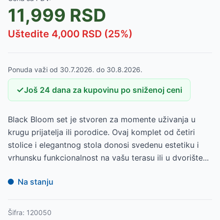
11,999
RSD
Uštedite
4,000
RSD (
25
%)
Ponuda važi od
30.7.2026.
do
30.8.2026.
✓
Još
24
dana
za kupovinu po sniženoj ceni
Black Bloom set je stvoren za momente uživanja u
krugu prijatelja ili porodice. Ovaj komplet od četiri
stolice i elegantnog stola donosi svedenu estetiku i
vrhunsku funkcionalnost na vašu terasu ili u dvorište...
Na stanju
Šifra:
120050