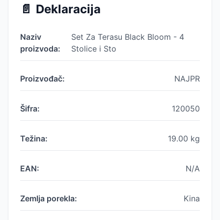
📄
Deklaracija
Naziv
Set Za Terasu Black Bloom - 4
proizvoda:
Stolice i Sto
Proizvođač:
NAJPR
Šifra:
120050
Težina:
19.00
kg
EAN:
N/A
Zemlja porekla:
Kina