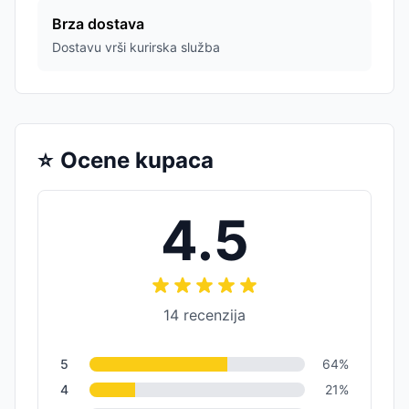
Brza dostava
Dostavu vrši kurirska služba
⭐
Ocene kupaca
4.5
14
recenzija
5
64
%
4
21
%