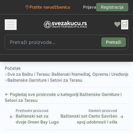
Pratite narudžbenicu
Prijava
Registracija
❤️
🛒
Pretraži
Početak
>
Sve za Baštu i Terasu: Baštenski Nameštaj, Oprema i Uređenje D
>
Baštenske Garniture i Setovi za Terasu
← Pogledaj sve proizvode u kategoriji
Baštenske Garniture i
Setovi za Terasu
Prethodni proizvod
Sledeći proizvod
Baštenski set za
Baštenski set Cento Savršen
←
→
dvoje Green Bay Lugo
spoj udobnosti i stila