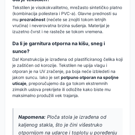
Tekstilen je visokokvalitetno, mrežasto sintetičko platno
(kombinacija poliestera i PVC-a). Glavne prednosti su
mu
prozračnost
(nećete se znojiti tokom letnjih
vrućina) i neverovatna brzina sušenja. Materijal je
izuzetno čvrst i ne rasteže se tokom vremena.
Da li je garnitura otporna na kišu, sneg i
sunce?
Da! Konstrukcija je izrađena od plastificiranog čelika koji
je zaštićen od korozije. Tekstilen ne upija vlagu i
otporan je na UV zračenje, pa boja neće izbledeti na
jakom suncu. Iako je set
potpuno otporan na spoljne
uticaje
, preporučujemo da ga tokom ekstremnih
zimskih uslova prekrijete ili odložite kako biste mu
maksimalno produžili vek trajanja.
Napomena:
Ploča stola je izrađena od
kaljenog stakla, što je čini višestruko
otpornijom na udarce i toplotu u poređenju