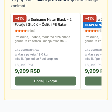
zanimati:
-
41
%
-
41
%
Garnitura Suriname Natur Black - 2
Garnitura Za Ter
Fotelje i Stočić - Čelik i PE Ratan
Fotelje i Stočić
BESPLATNA DOS
(
10
)
(
13
)
Praktična, udobna, moderno dizajnirana
Praktična, udobna,
garnitura za terasu i manja dvorišta.
garnitura za terasu 
Odlikuje je čvrsta konstrukcija, stabilnost i
Odlikuje je čvrsta k
dugotrajni, kvalitetni...
dugotrajni, kvalitetni
↔
72×80×83 cm
↔
72×80×83 cm
⚖
Masa paketa: 18.0 kg
⚖
Masa paketa: 16.
◈
čelik / polietilen / polipropilen
◈
čelik / polipropile
16,999
RSD
16,999
RSD
9,999
RSD
9,999
RSD
Dodaj u korpu
Doda