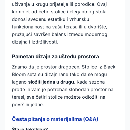
uživanja u krugu prijatelja ili porodice. Ovaj
komplet od četiri stolice i elegantnog stola
donosi svedenu estetiku i vrhunsku
funkcionalnost na vašu terasu ili u dvorište,
pružajući savršen balans između modernog
dizajna i izdržljivosti.
Pametan dizajn za uštedu prostora
Znamo da je prostor dragocen. Stolice iz Black
Bloom seta su dizajnirane tako da se mogu
lagano
složiti jedna u drugu
. Kada sezona
prođe ili vam je potreban slobodan prostor na
terasi, sve četiri stolice možete odložiti na
površini jedne.
Česta pitanja o materijalima (Q&A)
Šta je tekstilen?