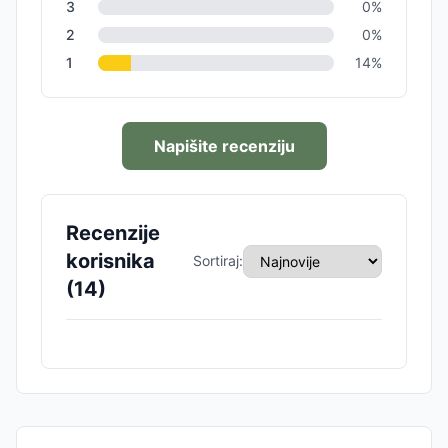
3
0
%
2
0
%
1
14
%
Napišite recenziju
Recenzije
korisnika
Sortiraj:
(
14
)