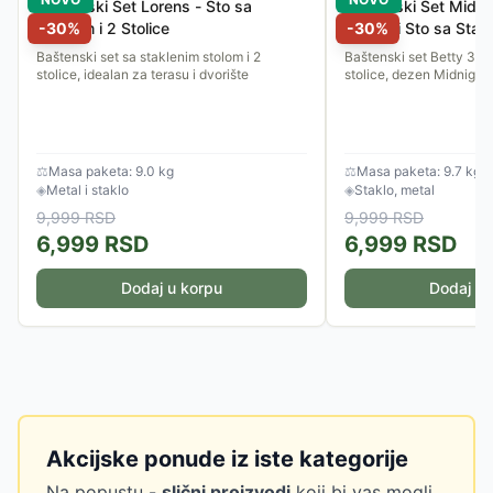
Baštenski Set Lorens - Sto sa
Baštenski Set Midnig
Staklom i 2 Stolice
-
30
%
Stolice i Sto sa Stak
-
30
%
Baštenski set sa staklenim stolom i 2
Baštenski set Betty 3/1 -
stolice, idealan za terasu i dvorište
stolice, dezen Midnight 
⚖
Masa paketa: 9.0 kg
⚖
Masa paketa: 9.7 kg
◈
Metal i staklo
◈
Staklo, metal
9,999
RSD
9,999
RSD
6,999
RSD
6,999
RSD
Dodaj u korpu
Dodaj u 
Akcijske ponude iz iste kategorije
Na popustu -
slični proizvodi
koji bi vas mogli