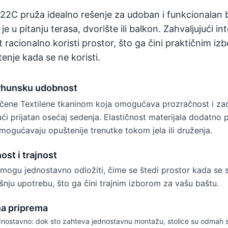
22C pruža idealno rešenje za udoban i funkcionalan
a je u pitanju terasa, dvorište ili balkon. Zahvaljujući
et racionalno koristi prostor, što ga čini praktičnim 
tenje kada se ne koristi.
vrhunsku udobnost
učene Textilene tkaninom koja omogućava prozračnost i za
ći prijatan osećaj sedenja. Elastičnost materijala dodatno 
mogućavaju opuštenije trenutke tokom jela ili druženja.
ost i trajnost
 mogu jednostavno odložiti, čime se štedi prostor kada se se
ašnju upotrebu, što ga čini trajnim izborom za vašu baštu.
na priprema
jednostavno: dok sto zahteva jednostavnu montažu, stolice su odmah