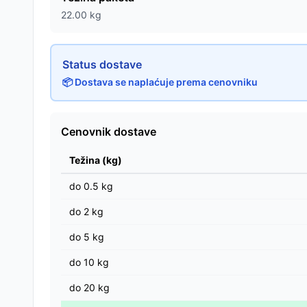
22.00
kg
Status dostave
📦 Dostava se naplaćuje prema cenovniku
Cenovnik dostave
Težina (kg)
do
0.5
kg
do
2
kg
do
5
kg
do
10
kg
do
20
kg