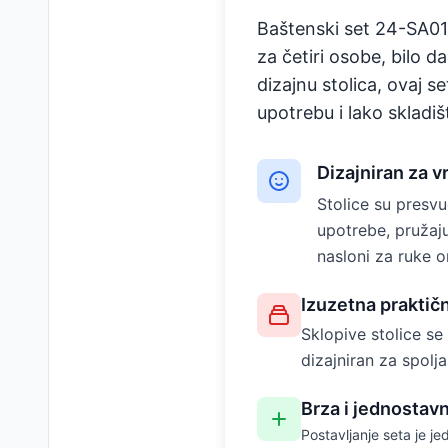
Baštenski set 24-SA01
za četiri osobe, bilo d
dizajnu stolica, ovaj s
upotrebu i lako skladiš
Dizajniran za 
Stolice su presv
upotrebe, pružaju
nasloni za ruke o
Izuzetna praktičn
Sklopive stolice se
dizajniran za spolj
Brza i jednostav
Postavljanje seta je 