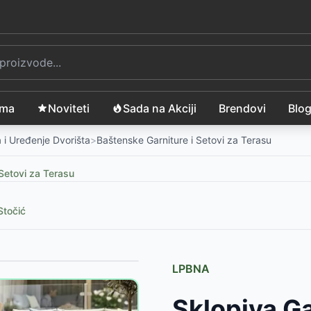
ama
Noviteti
Sada na Akciji
Brendovi
Blo
 i Uređenje Dvorišta
>
Baštenske Garniture i Setovi za Terasu
Setovi za Terasu
Stočić
LPBNA
999
RSD
Sklopiva Ga
taklom
-
6999
RSD