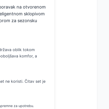
 boravak na otvorenom
 inteligentnom sklopivom
izborom za sezonsku
država oblik tokom
poboljšava komfor, a
t ne koristi. Čitav set je
 spremne za upotrebu.