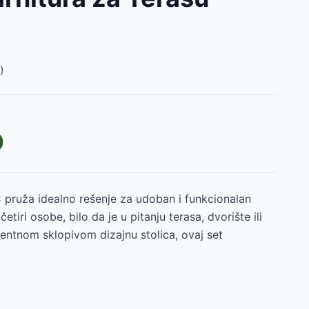
)
D
pruža idealno rešenje za udoban i funkcionalan
iri osobe, bilo da je u pitanju terasa, dvorište ili
igentnom sklopivom dizajnu stolica, ovaj set