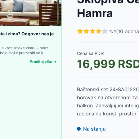
ločom, Crni
-
9450
RSD
Hamra
je i Stočić, Bež
-
22000
RSD
otelje, Crna
-
20700
RSD
SD
(
10
ocena
4.4
eta i zima? Odgovor nas je
999
RSD
03
RSD
jale kroz srpske zime — mraz,
e koja može promeniti vašu
Cena sa PDV:
16,999
RS
Pročitaj više →
Baštenski set 24-SA0122C 
boravak na otvorenom za čet
balkon. Zahvaljujući intel
racionalno koristi prostor.
Na stanju