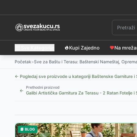
Sve Kategorije
Kupi Zajedno
Na mrež
Početak
>
Sve za Baštu i Terasu: Baštenski Nameštaj, Oprema
← Pogledaj sve proizvode u kategoriji
Baštenske Garniture i 
Prethodni proizvod
←
Galibi Artistička Garnitura Za Terasu - 2 Ratan Fotelje i 
Slični proizvodi
Baštenski Set Lorens - Sto sa Staklom i 2 Stolice
-
6
📘 BLOG
Baštenski Set Midnight Petal 2 - 2 Stolice i Sto sa S