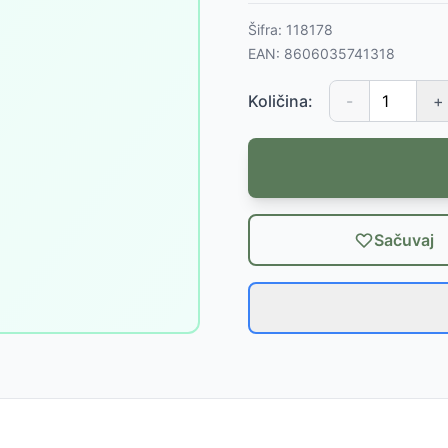
Šifra:
118178
EAN:
8606035741318
Količina:
-
+
Sačuvaj