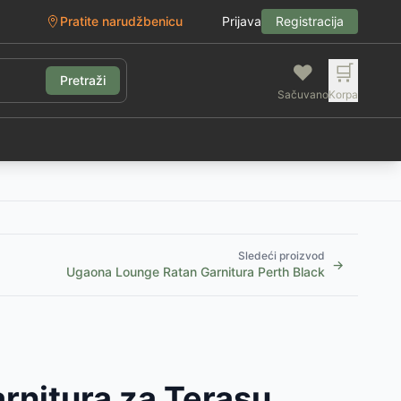
Pratite narudžbenicu
Prijava
Registracija
❤️
🛒
Pretraži
Sačuvano
Korpa
g
Sledeći proizvod
→
Ugaona Lounge Ratan Garnitura Perth Black
rnitura za Terasu