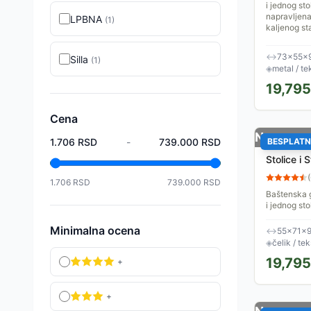
i jednog st
napravljena
LPBNA
(
1
)
kaljenog sta
↔
73×55×
Silla
(
1
)
◈
metal / te
19,795
Cena
Nema na 
1.706
RSD
-
739.000
RSD
BESPLATN
Baštenska
Stolice i 
(
1.706
RSD
739.000
RSD
Baštenska ga
i jednog st
napravljena
kaljenog sta
Minimalna ocena
↔
55×71×9
◈
čelik / tek
19,795
+
+