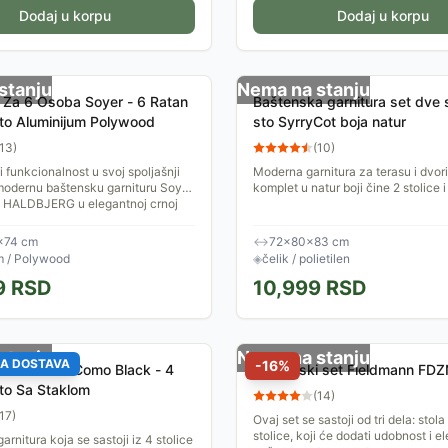
Dodaj u korpu
namenskih navlaka/jastuka
Dodaj u korpu
(zeleni, beli, prugasti)</td> </tr>
</tbody> </table> </div>
stanju
Nema na stanju
 Za 6 Osoba Soyer - 6 Ratan
Baštenska garnitura set dve s
 Sto Aluminijum Polywood
sto SyrryCot boja natur
13
)
(
10
)
 i funkcionalnost u svoj spoljašnji
Moderna garnitura za terasu i dvori
modernu baštensku garnituru Soyer
komplet u natur boji čine 2 stolice i
HALDBJERG u elegantnoj crnoj
 za...
×74 cm
↔
72×80×83 cm
m / Polywood
◈
čelik / polietilen
9
RSD
10,999
RSD
stanju
Nema na stanju
A DOSTAVA
-
16
%
 Garnitura Como Black - 4
Baštenski set Fieldmann FD
Sto Sa Staklom
(
14
)
17
)
Ovaj set se sastoji od tri dela: stola
stolice, koji će dodati udobnost i e
rnitura koja se sastoji iz 4 stolice