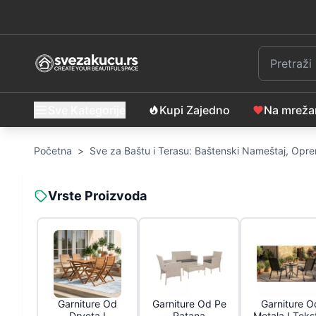
Sve Kategorije
Kupi Zajedno
Na mrež
Početna
>
Sve za Baštu i Terasu: Baštenski Nameštaj, Opre
Vrste Proizvoda
Garniture Od
Garniture Od Pe
Garniture O
Drveta I
Ratana
Metala I Tekst