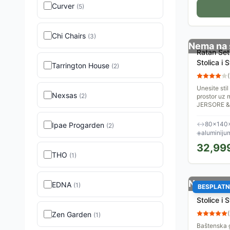
Curver
(
5
)
Chi Chairs
(
3
)
Nema na 
Ratan Set
Stolica i
Tarrington House
(
2
)
(
Unesite stil
Nexsas
(
2
)
prostor uz 
JERSORE & 
boji, idealnu
↔
80×140
Ipae Progarden
(
2
)
◈
aluminiju
32,99
THO
(
1
)
Nema na 
EDNA
(
1
)
BESPLATN
Baštenska
Stolice i 
(
Zen Garden
(
1
)
Baštenska ga