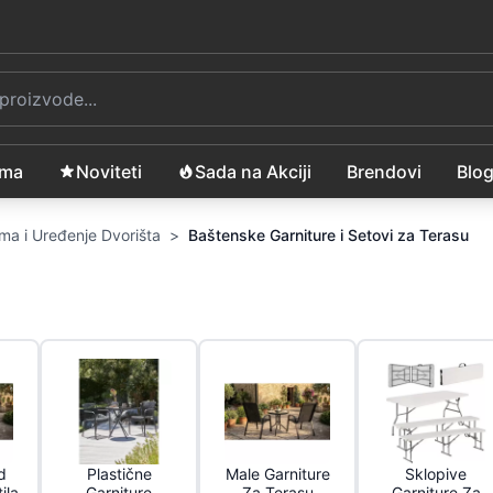
ama
Noviteti
Sada na Akciji
Brendovi
Blo
ma i Uređenje Dvorišta
>
Baštenske Garniture i Setovi za Terasu
d
Plastične
Male Garniture
Sklopive
ila
Garniture
Za Terasu
Garniture Za