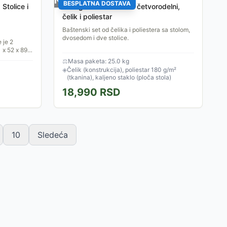
Nema na stanju
BESPLATNA DOSTAVA
Stolice i
Lounge Baštenski set četvorodelni,
čelik i poliestar
Baštenski set od čelika i poliestera sa stolom,
dvosedom i dve stolice.
 je 2
1 x 52 x 89
zrada i
⚖
Masa paketa: 25.0 kg
◈
Čelik (konstrukcija), poliestar 180 g/m²
(tkanina), kaljeno staklo (ploča stola)
18,990
RSD
10
Sledeća