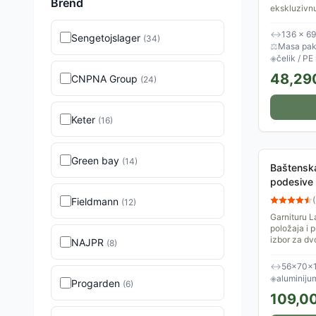
Brend
gray-900">
ekskluzivnu
class="py-
baštenski s
maksimalnu
unutrašnji pros
↔
136 × 69
Sengetojslager
(
34
)
<td class=
⚖
Masa pak
text-gray-
◈
čelik / PE
900">Konstr
48,29
CNPNA Group
(
24
)
class="py-
stabilna</td> </tr> <
</table> <
Keter
(
16
)
Green bay
(
14
)
Baštenska 
podesive 
(
Fieldmann
(
12
)
Garnituru L
položaja i 
izbor za dvo
NAJPR
(
8
)
objekte...
↔
56×70×1
◈
aluminijum
Progarden
(
6
)
109,0