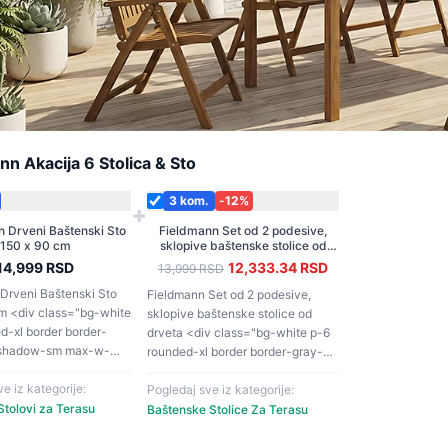
nn Akacija 6 Stolica & Sto
3
kom.
-
12
%
+
 Drveni Baštenski Sto
Fieldmann Set od 2 podesive,
150 x 90 cm
sklopive baštenske stolice od
drveta
14,999
RSD
12,333.34
RSD
13,999
RSD
Drveni Baštenski Sto
Fieldmann Set od 2 podesive,
m <div class="bg-white
sklopive baštenske stolice od
d-xl border border-
drveta <div class="bg-white p-6
 shadow-sm max-w-
rounded-xl border border-gray-
200 shadow-sm max-w-2xl">
-900 mb-4 border-b
e iz kategorije:
<h3 class="text-xl font-bold text-
Pogledaj sve iz kategorije:
ay-100 pb-2">Tehničke
Stolovi za Terasu
gray-900 mb-4 border-b border-
Baštenske Stolice Za Terasu
e stola</h3> <table
gray-100 pb-2">Tehničke
ll text-sm text-left
karakteristike</h3> <table