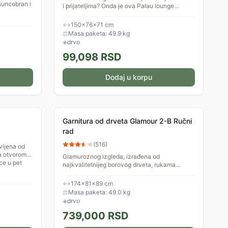
suncobran i
i prijateljima? Onda je ova Palau lounge
garnitura kao stvorena za vas! Ova garnitura
je savršena za...
↔
150×76×71 cm
⚖
Masa paketa: 49.9 kg
◈
drvo
99,098
RSD
Dodaj u korpu
Garnitura od drveta Glamour 2-B Ručni
rad
(
516
)
vljena od
sa otvorom
Glamuroznog izgleda, izrađena od
ce u pet
najkvalitetnijeg borovog drveta, rukama
vrhunskih majstora. Glamour garnituru čine 2
fotelje, dvosed i stočić. Može...
↔
174×81×89 cm
⚖
Masa paketa: 49.0 kg
◈
drvo
739,000
RSD