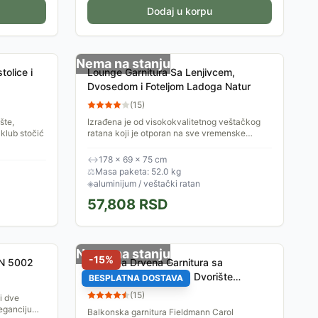
Dodaj u korpu
Nema na stanju
tolice i
Lounge Garnitura Sa Lenjivcem,
Dvosedom i Foteljom Ladoga Natur
(
15
)
šte,
Izrađena je od visokokvalitetnog veštačkog
 klub stočić
ratana koji je otporan na sve vremenske
uslove, postavljenog na čvrstu metalnu
konstrukciju otpornu na...
↔
178 × 69 × 75 cm
⚖
Masa paketa: 52.0 kg
◈
aluminijum / veštački ratan
57,808
RSD
Nema na stanju
-
15
%
ZN 5002
Sklopiva Drvena Garnitura sa
Jastucima Za Terasu I Dvorište
BESPLATNA DOSTAVA
Fieldmann Carol
(
15
)
 i dve
leganciju
Balkonska garnitura Fieldmann Carol