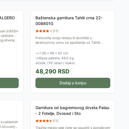
 ALGERO
Baštenska garnitura Tahiti crna 22-
008801G
je izdržljiv
(
11
)
e jastuke
Pretvorite svoju terasu ili dvorište u
og drveta.
ekskluzivnu zonu za opuštanje uz Tahiti
baštenski set. Dizajnirana da pruži
maksimalnu udobnost uz...
↔
136 × 69 × 67 cm
⚖
Masa paketa: 49.0 kg
◈
čelik / PE ratan / staklo
48,290
RSD
Dodaj u korpu
Garnitura od bagremovog drveta Palau
- 2 Fotelje, Dvosed i Sto
(
11
)
 kvalitetnih
 i očuvanje
Tražite mesto gde ćete se opustiti s porodicom