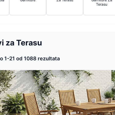
Terasu
vi za Terasu
o 1-
21
od
1088
rezultata
 proizvoda