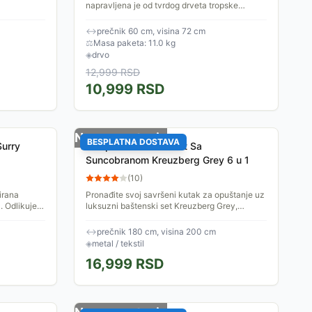
napravljena je od tvrdog drveta tropske
akacije. Zaštićena je premazom pa se može
koristiti i napolju i unutra....
↔
prečnik 60 cm, visina 72 cm
⚖
Masa paketa: 11.0 kg
◈
drvo
12,999
RSD
10,999
RSD
Nema na stanju
BESPLATNA DOSTAVA
Surry
Sklopivi Baštenski Set Sa
Suncobranom Kreuzberg Grey 6 u 1
(
10
)
irana
Pronađite svoj savršeni kutak za opuštanje uz
. Odlikuje
luksuzni baštenski set Kreuzberg Grey,
dugotrajni,
dostupan na www.svezakucu.rs. Dizajniran da
pruži osećaj...
↔
prečnik 180 cm, visina 200 cm
◈
metal / tekstil
16,999
RSD