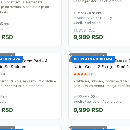
vašem prostoru na otvorenom.
ola. Konstrukcija elemenata
 je od metala, ploča stola je od
kla...
↔
57×47×76 cm
⚖
Masa paketa: 10.0 kg
◈
čelik / tekstilen
95 cm
kstilen
11,999
RSD
RSD
9,999
RSD
stanju
Nema na stanju
A DOSTAVA
BESPLATNA DOSTAVA
 Garnitura Como Red - 4
Garnitura Za Balkon i Terasu 
Sto Sa Staklom
Natur Coal - 2 Fotelje i Stočić
66
)
(
11
)
rnitura koja se sastoji iz 4 stolice
Praktična, udobna, moderno dizajn
ola. Konstrukcija elemenata
garnitura za terasu i manja dvorišta
 je od metala, ploča stola je od
je čvrsta konstrukcija, stabilnost i 
kla...
kvalitetni...
6 cm
↔
72×80×83 cm
stilen
◈
čelik / polietilen / polipropilen
RSD
9,999
RSD