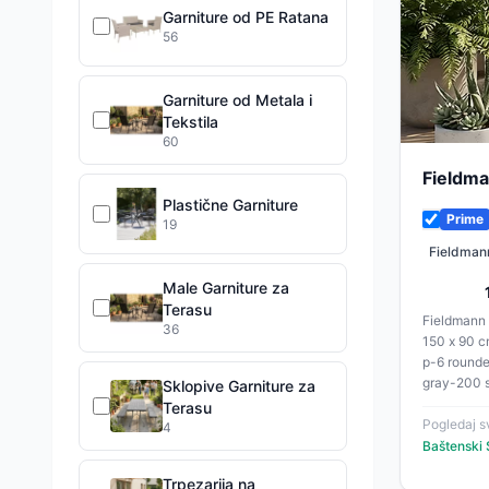
Garniture od PE Ratana
56
Garniture od Metala i
Tekstila
60
Fieldma
Plastične Garniture
Prime
19
Fieldmann
Male Garniture za
Terasu
Fieldmann 
36
150 x 90 c
p-6 rounde
gray-200
Sklopive Garniture za
2xl"> <h3 class="text-xl font-bold
Terasu
text-gray
Pogledaj sv
4
border-gr
Baštenski 
karakteristik
Trpezarija na
class="w-fu