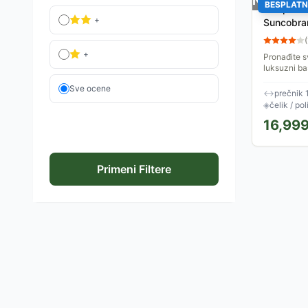
Nema na 
BESPLATN
Sklopiva 
+
Suncobra
Osobe
(
+
Pronađite s
luksuzni ba
dostupan n
Sve ocene
pruži osećaj
↔
prečnik 
◈
čelik / pol
16,99
Primeni Filtere