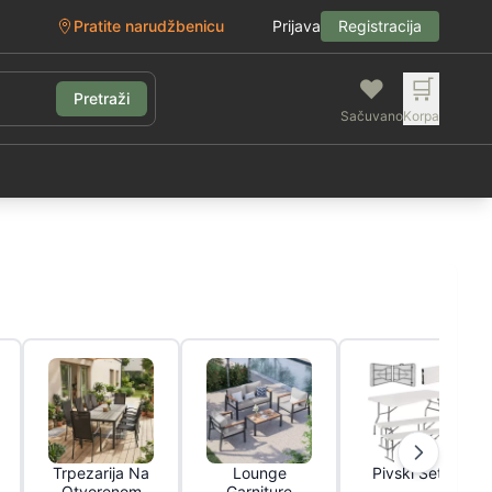
Pratite narudžbenicu
Prijava
Registracija
❤️
🛒
Pretraži
Sačuvano
Korpa
g
Trpezarija Na
Lounge
Pivski Setovi
Otvorenom
Garniture