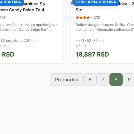
stanju
Nema na stanju
A DOSTAVA
BESPLATNA DOSTAVA
Baštenska Garnitura Sa
Balkonska Garnitura Moka - 2 
nom Candy Beige Za 4
Sto
10
)
(
78
)
voj savršeni kutak za opuštanje uz
Balkonska garnitura od čelika. Čine
štenski set Candy Beige 6 u 1,
stolice i sto. Dimenzije stolice su 5
a www.svezakucu.rs. Dizajniran da
cm, a stola 70 x 71 cm. Kvalitetna i
...
mediteranski...
180 cm, visina 200 cm
↔
51×52×89 cm
iester
◈
čelik
9
RSD
18,897
RSD
Prethodna
6
7
8
9