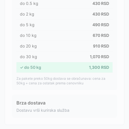
do
0.5
kg
430
RSD
do
2
kg
430
RSD
do
5
kg
490
RSD
do
10
kg
670
RSD
do
20
kg
910
RSD
do
30
kg
1,070
RSD
✓
do
50
kg
1,300
RSD
Za pakete preko 50kg dostava se obračunava: cena za
50kg + cena za ostatak prema cenovniku
Brza dostava
Dostavu vrši kurirska služba