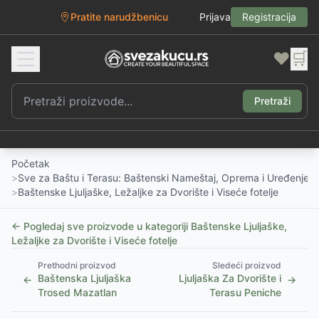
Pratite narudžbenicu
Prijava
Registracija
❤️
🛒
Pretraži
Početak
>
Sve za Baštu i Terasu: Baštenski Nameštaj, Oprema i Uređenje D
>
Baštenske Ljuljaške, Ležaljke za Dvorište i Viseće fotelje
← Pogledaj sve proizvode u kategoriji
Baštenske Ljuljaške,
Ležaljke za Dvorište i Viseće fotelje
Prethodni proizvod
Sledeći proizvod
Baštenska Ljuljaška
Ljuljaška Za Dvorište i
←
→
Trosed Mazatlan
Terasu Peniche