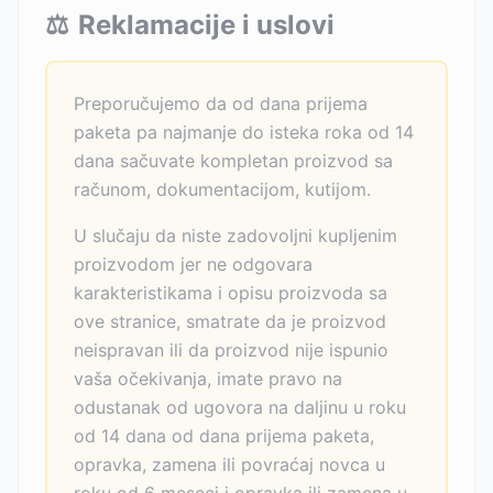
⚖️
Reklamacije i uslovi
Preporučujemo da od dana prijema
paketa pa najmanje do isteka roka od 14
dana sačuvate kompletan proizvod sa
računom, dokumentacijom, kutijom.
U slučaju da niste zadovoljni kupljenim
proizvodom jer ne odgovara
karakteristikama i opisu proizvoda sa
ove stranice, smatrate da je proizvod
neispravan ili da proizvod nije ispunio
vaša očekivanja, imate pravo na
odustanak od ugovora na daljinu u roku
od 14 dana od dana prijema paketa,
opravka, zamena ili povraćaj novca u