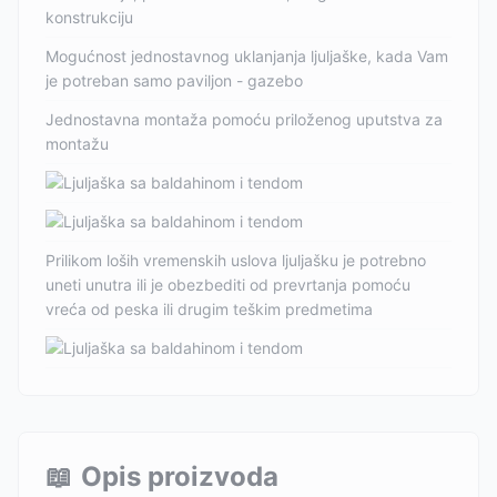
konstrukciju
Mogućnost jednostavnog uklanjanja ljuljaške, kada Vam
je potreban samo paviljon - gazebo
Jednostavna montaža pomoću priloženog uputstva za
montažu
Prilikom loših vremenskih uslova ljuljašku je potrebno
uneti unutra ili je obezbediti od prevrtanja pomoću
vreća od peska ili drugim teškim predmetima
📖
Opis proizvoda