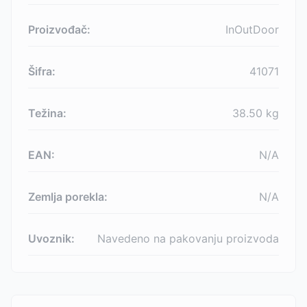
Proizvođač:
InOutDoor
Šifra:
41071
Težina:
38.50
kg
EAN:
N/A
Zemlja porekla:
N/A
Uvoznik:
Navedeno na pakovanju proizvoda