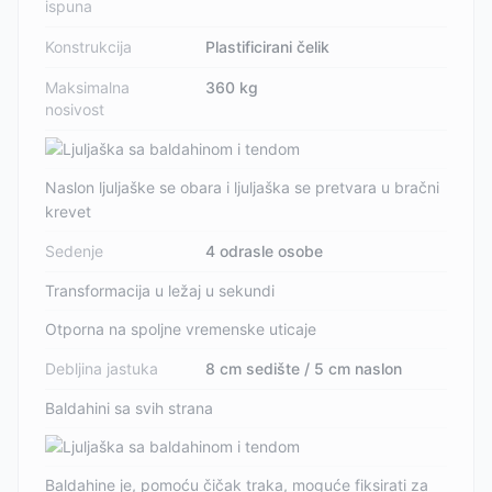
ispuna
Konstrukcija
Plastificirani čelik
Maksimalna
360 kg
nosivost
Naslon ljuljaške se obara i ljuljaška se pretvara u bračni
krevet
Sedenje
4 odrasle osobe
Transformacija u ležaj u sekundi
Otporna na spoljne vremenske uticaje
Debljina jastuka
8 cm sedište / 5 cm naslon
Baldahini sa svih strana
Baldahine je, pomoću čičak traka, moguće fiksirati za