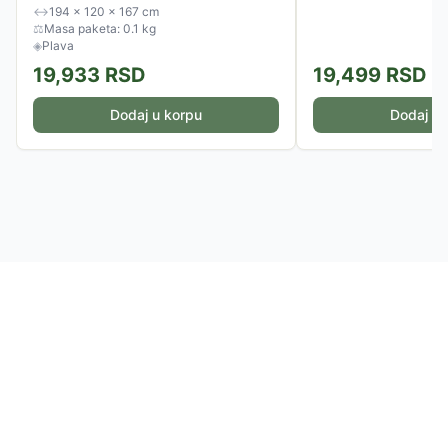
↔
194 × 120 × 167 cm
⚖
Masa paketa: 0.1 kg
◈
Plava
19,933
RSD
19,499
RSD
Dodaj u korpu
Dodaj u 