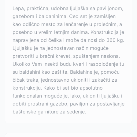
Lepa, praktična, udobna ljuljaška sa paviljonom,
gazebom i baldahinima. Ceo set je zamišljen
kao odlično mesto za lenčarenje u prolećnim, a
posebno u vrelim letnjim danima. Konstrukcija je
napravljena od čelika i može da nosi do 360 kg.
Ljuljašku je na jednostavan način moguće
pretvoriti u bračni krevet, spuštanjem naslona.
Ukoliko Vam insekti budu kvarili raspoloženje tu
su baldahini kao zaštita. Baldahine je, pomoću
čičak traka, jednostavno ukloniti i zakačiti za
konstrukciju. Kako bi set bio apsolutno
funkcionalan moguće je, lako, ukloniti ljuljašku i
dobiti prostrani gazebo, paviljon za postavljanje
baštenske garniture za sedenje.