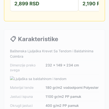
2,899
RSD
2,190
RSD
📋
Karakteristike
Baštenska Ljuljaška Krevet Sa Tendom i Baldahinima
Coimbra
Dimenzije preko
232 x 149 x 234 cm
svega
Materijal tende
180 gr/m2 vodootporni Polyester
Jastuci ispuna
1100 gr/m2 PP pamuk
Okrugli jastuci
400 g/m2 PP pamuk