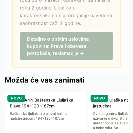
roku od 6 meseci i opravka ili zamena u
roku 2 godine. Ukoliko u
karakteristikama nije drugačije navedeno
saobraznost važi 2 godine.
Detaljno o opštim uslovima
kupovine: Prava i obaveze
potrošača, reklamacije →
Možda će vas zanimati
NOVO
NOVO
RECKMANN Baštenska Ljuljaška
Viseća ljuljaška nos
Plava 194x120x167cm
jastucima
Baštenska ljuljaška u plavoj boji sa
Ova elegantna ljuljaška 
nadstrešnicom, 194x120x167cm
uživanje u dvorištu, na ter
unutar doma za sve one 
u boho stilu. Sa...