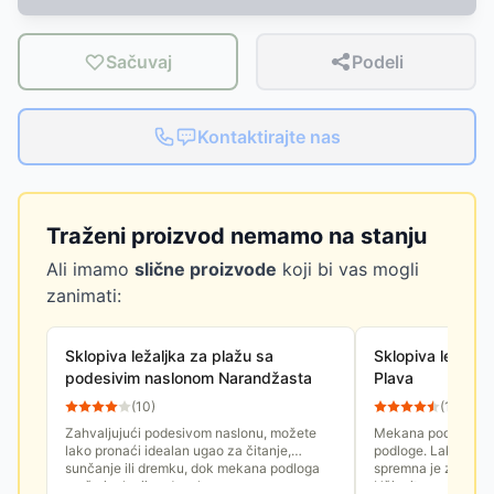
Sačuvaj
Podeli
Kontaktirajte nas
Traženi proizvod nemamo na stanju
Ali imamo
slične proizvode
koji bi vas mogli
zanimati:
Sklopiva ležaljka za plažu sa
Sklopiva ležalj
podesivim naslonom Narandžasta
Plava
(
10
)
(
13
)
Zahvaljujući podesivom naslonu, možete
Mekana podloga pru
lako pronaći idealan ugao za čitanje,
podloge. Lako se skl
sunčanje ili dremku, dok mekana podloga
spremna je za svaku
pruža izolaciju od vrele...
Uživajte u maksima