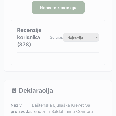
Napišite recenziju
Recenzije
korisnika
Sortiraj:
(
378
)
📄
Deklaracija
Naziv
Baštenska Ljuljaška Krevet Sa
proizvoda:
Tendom i Baldahinima Coimbra