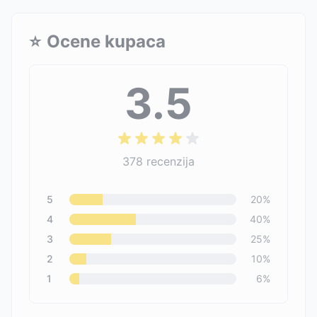
⭐
Ocene kupaca
3.5
378
recenzija
5
20
%
4
40
%
3
25
%
2
10
%
1
6
%