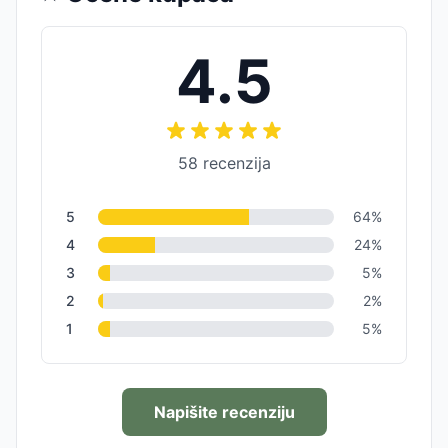
4.5
58
recenzija
5
64
%
4
24
%
3
5
%
2
2
%
1
5
%
Napišite recenziju