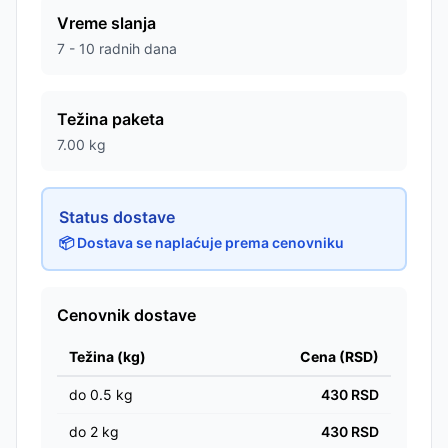
Vreme slanja
7 - 10 radnih dana
Težina paketa
7.00
kg
Status dostave
📦 Dostava se naplaćuje prema cenovniku
Cenovnik dostave
Težina (kg)
Cena (RSD)
do
0.5
kg
430
RSD
do
2
kg
430
RSD