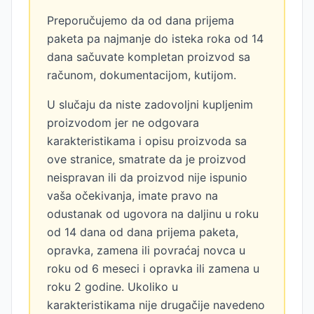
Preporučujemo da od dana prijema
paketa pa najmanje do isteka roka od 14
dana sačuvate kompletan proizvod sa
računom, dokumentacijom, kutijom.
U slučaju da niste zadovoljni kupljenim
proizvodom jer ne odgovara
karakteristikama i opisu proizvoda sa
ove stranice, smatrate da je proizvod
neispravan ili da proizvod nije ispunio
vaša očekivanja, imate pravo na
odustanak od ugovora na daljinu u roku
od 14 dana od dana prijema paketa,
opravka, zamena ili povraćaj novca u
roku od 6 meseci i opravka ili zamena u
roku 2 godine. Ukoliko u
karakteristikama nije drugačije navedeno