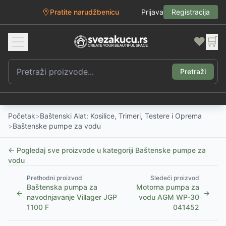
Pratite narudžbenicu
Prijava
Registracija
❤️
🛒
Pretraži
Početak
>
Baštenski Alat: Kosilice, Trimeri, Testere i Oprema
>
Baštenske pumpe za vodu
← Pogledaj sve proizvode u kategoriji
Baštenske pumpe za
vodu
Prethodni proizvod
Sledeći proizvod
Baštenska pumpa za
Motorna pumpa za
←
→
navodnjavanje Villager JGP
vodu AGM WP-30
1100 F
041452