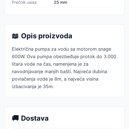
Prečnik usisa
25 mm
📖
Opis proizvoda
Električna pumpa za vodu sa motorom snage
600W. Ova pumpa obezbeđuje protok do 3.000
litara vode na čas, namenjena je za
navodnjavanje manjih bašti. Najveća dubina
povlačenja vode je 8m, a najveća visina
izbacivanja je 35m.
🚚
Dostava