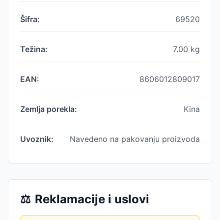
Šifra:
69520
Težina:
7.00
kg
EAN:
8606012809017
Zemlja porekla:
Kina
Uvoznik:
Navedeno na pakovanju proizvoda
⚖️
Reklamacije i uslovi