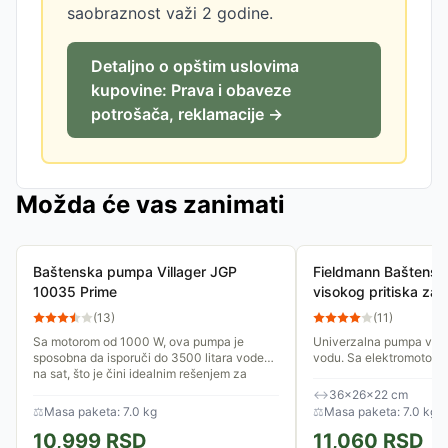
saobraznost važi 2 godine.
Detaljno o opštim uslovima
kupovine: Prava i obaveze
potrošača, reklamacije →
Možda će vas zanimati
Baštenska pumpa Villager JGP
Fieldmann Baštens
10035 Prime
visokog pritiska za
EC
(
13
)
(
11
)
Sa motorom od 1000 W, ova pumpa je
Univerzalna pumpa visok
sposobna da isporuči do 3500 litara vode
vodu. Sa elektromotor
na sat, što je čini idealnim rešenjem za
pumpa do 3200 litara vo
zalivanje većih bašta,...
Maksimalna dubina izvlač
↔
36×26×22 cm
⚖
Masa paketa: 7.0 kg
⚖
Masa paketa: 7.0 kg
10,999
RSD
11,060
RSD