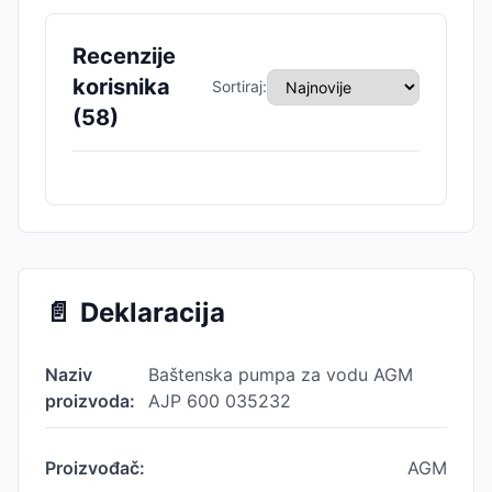
Recenzije
korisnika
Sortiraj:
(
58
)
📄
Deklaracija
Naziv
Baštenska pumpa za vodu AGM
proizvoda:
AJP 600 035232
Proizvođač:
AGM