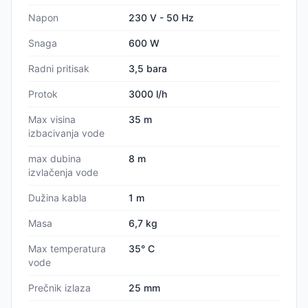
Napon
230 V - 50 Hz
Snaga
600 W
Radni pritisak
3,5 bara
Protok
3000 l/h
Max visina
35 m
izbacivanja vode
max dubina
8 m
izvlačenja vode
Dužina kabla
1 m
Masa
6,7 kg
Max temperatura
35° C
vode
Prečnik izlaza
25 mm