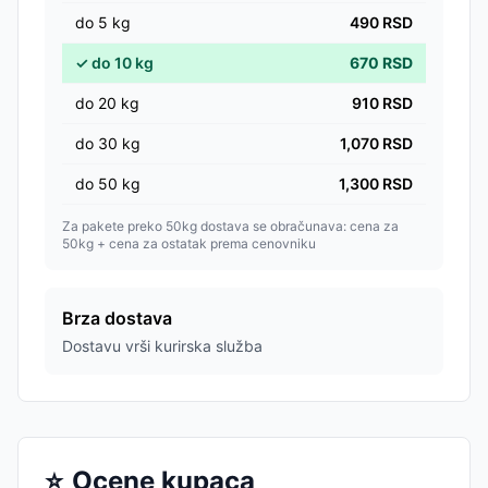
do
5
kg
490
RSD
✓
do
10
kg
670
RSD
do
20
kg
910
RSD
do
30
kg
1,070
RSD
do
50
kg
1,300
RSD
Za pakete preko 50kg dostava se obračunava: cena za
50kg + cena za ostatak prema cenovniku
Brza dostava
Dostavu vrši kurirska služba
⭐
Ocene kupaca