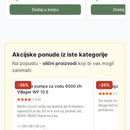
Dodaj u korpu
Dodaj u 
Akcijske ponude iz iste kategorije
Na popustu -
slični proizvodi
koji bi vas mogli
zanimati:
-
35
%
-
25
%
Motorna pumpa za vodu 6000 l/h
Centrifugalna 
Villager WP 10 E
(
10
)
(
14
)
Se može koristiti za
druge tečnosti, na p
Može izvući vodu sa dubine do 8 metara i
pritiskom.
isporučiti je do 30 m a sve uz protok od
6000-8000 litara na čas.
↔
38×28×36 cm