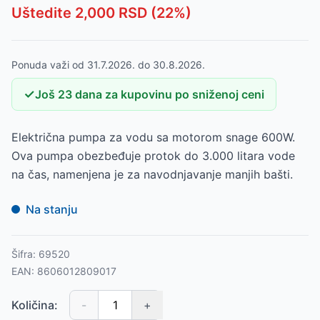
Uštedite
2,000
RSD (
22
%)
Ponuda važi od
31.7.2026.
do
30.8.2026.
✓
Još
23
dana
za kupovinu po sniženoj ceni
Električna pumpa za vodu sa motorom snage 600W.
Ova pumpa obezbeđuje protok do 3.000 litara vode
na čas, namenjena je za navodnjavanje manjih bašti.
Na stanju
Šifra:
69520
EAN:
8606012809017
Količina:
-
+