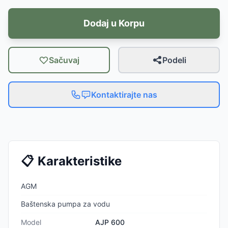
Dodaj u Korpu
Sačuvaj
Podeli
Kontaktirajte nas
📋
Karakteristike
AGM
Baštenska pumpa za vodu
Model
AJP 600