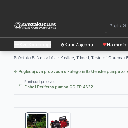
Sve Kategorije
Kupi Zajedno
Na mrež
Početak
>
Baštenski Alat: Kosilice, Trimeri, Testere i Oprema
>
← Pogledaj sve proizvode u kategoriji
Baštenske pumpe za 
Prethodni proizvod
←
Einhell Periferna pumpa GC-TP 4622
Slični proizvodi
Baštenska pumpa Villager JGP 10035 Prime
-
10999
Fieldmann Baštenska pumpa visokog pritiska za v