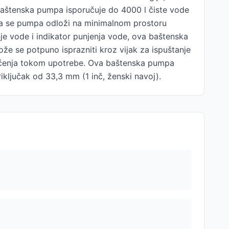
baštenska pumpa isporučuje do 4000 l čiste vode
 da se pumpa odloži na minimalnom prostoru
je vode i indikator punjenja vode, ova baštenska
e se potpuno isprazniti kroz vijak za ispuštanje
rećenja tokom upotrebe. Ova baštenska pumpa
iključak od 33,3 mm (1 inč, ženski navoj).