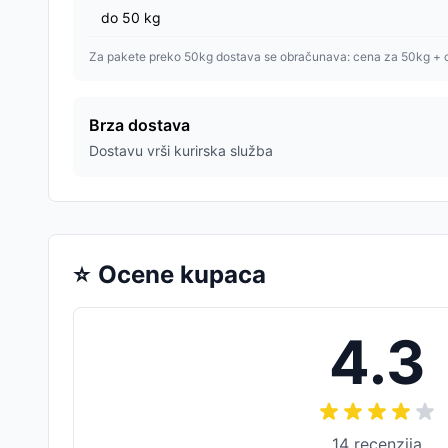
do
50
kg
Za pakete preko 50kg dostava se obračunava: cena za 50kg + 
Brza dostava
Dostavu vrši kurirska služba
⭐
Ocene kupaca
4.3
14
recenzija