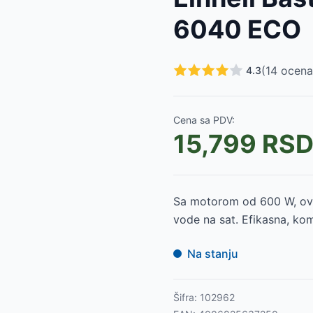
du FVC 8010-EC
-
8990
RSD
6040 ECO
015-EK
-
7299
RSD
4002-EK
-
7699
RSD
001-EK
-
5599
RSD
(
14
ocena
4.3
du FVC 4003-EK
-
7980
RSD
a FVC 3002-ED
-
5899
RSD
W FVC 2003-EK
-
4699
RSD
Cena sa PDV:
FVC 2001-EC
-
4299
RSD
15,799
RS
-
19990
RSD
SD
Sa motorom od 600 W, ova
vode na sat. Efikasna, ko
Na stanju
Šifra:
102962