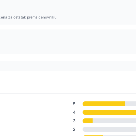
cena za ostatak prema cenovniku
5
4
3
2