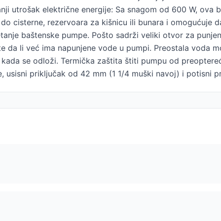
ji utrošak električne energije: Sa snagom od 600 W, ova 
 do cisterne, rezervoara za kišnicu ili bunara i omogućuje
tanje baštenske pumpe. Pošto sadrži veliki otvor za punjen
da li već ima napunjene vode u pumpi. Preostala voda mož
 kada se odloži. Termička zaštita štiti pumpu od preopte
usisni priključak od 42 mm (1 1/4 muški navoj) i potisni pr