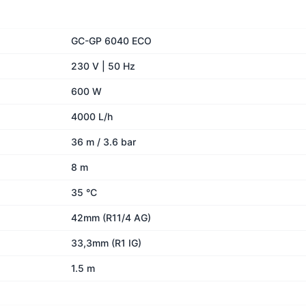
GC-GP 6040 ECO
230 V | 50 Hz
600 W
4000 L/h
36 m / 3.6 bar
8 m
35 °C
42mm (R11/4 AG)
33,3mm (R1 IG)
1.5 m