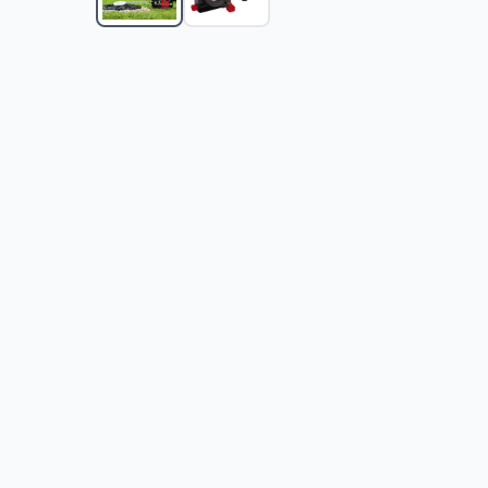
Fieldmann Baštenska pumpa visokog pritiska za vo
Fieldmann Potapajuća pumpa za prljavu vodu FVC 5
Fieldmann Potapajuća pumpa za prljavu vodu FVC 
Fieldmann Potapajuća pumpa za prljavu vodu FVC 4
Fieldmann Potapajuća pumpa za čistu ili prljavu vo
Fieldmann Potapajuća pumpa za vodu iz rezervoar
Fieldmann Potapajuća pumpa za prljavu vodu 400
Fieldmann Potapajuća pumpa za čistu vodu 250W 
Filedmann FVC 8550 EC baštenska pumpa za vodu
Fieldmann FVC 8510 EC baštenska pumpa
-
18990
R