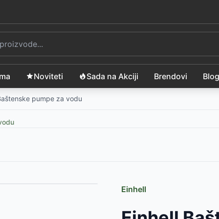
ama
Noviteti
Sada na Akciji
Brendovi
Blo
Baštenske pumpe za vodu
vodu
Einhell
RSD
Einhell Ba
odu FVC 8020-EC
-
11060
RSD