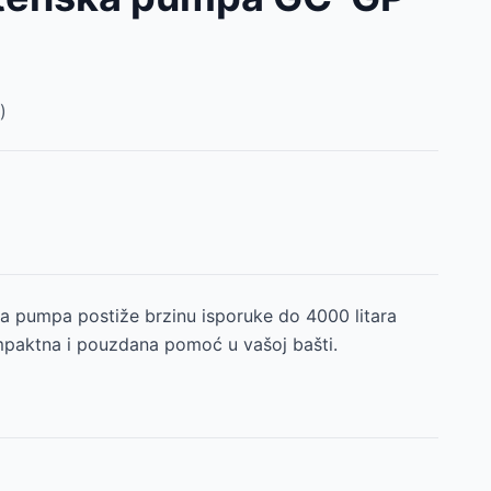
)
D
 pumpa postiže brzinu isporuke do 4000 litara
mpaktna i pouzdana pomoć u vašoj bašti.