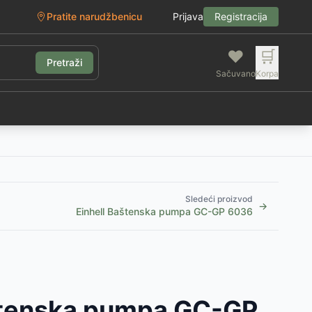
Pratite narudžbenicu
Prijava
Registracija
❤️
🛒
Pretraži
Sačuvano
Korpa
g
Sledeći proizvod
→
Einhell Baštenska pumpa GC-GP 6036
štenska pumpa GC-GP