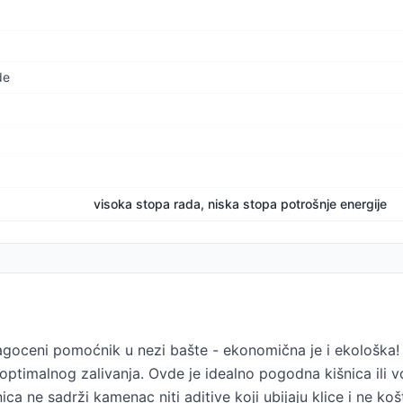
de
visoka stopa rada, niska stopa potrošnje energije
oceni pomoćnik u nezi bašte - ekonomična je i ekološka
 optimalnog zalivanja. Ovde je idealno pogodna kišnica ili v
ica ne sadrži kamenac niti aditive koji ubijaju klice i ne ko