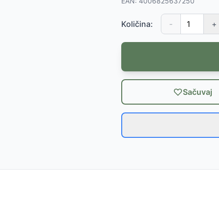
EAN:
4006825637250
Količina:
-
+
Sačuvaj