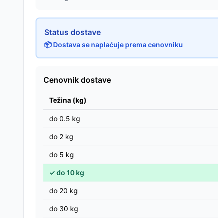
Status dostave
📦 Dostava se naplaćuje prema cenovniku
Cenovnik dostave
Težina (kg)
do
0.5
kg
do
2
kg
do
5
kg
✓
do
10
kg
do
20
kg
do
30
kg