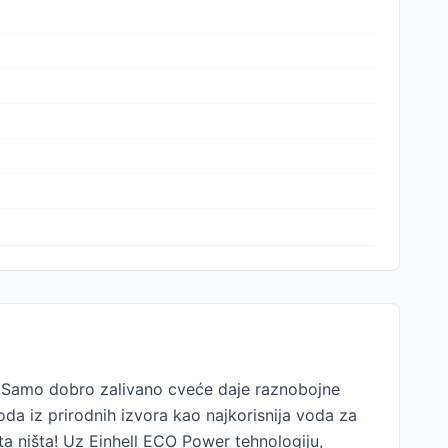
! Samo dobro zalivano cveće daje raznobojne
oda iz prirodnih izvora kao najkorisnija voda za
šta ništa! Uz Einhell ECO Power tehnologiju,