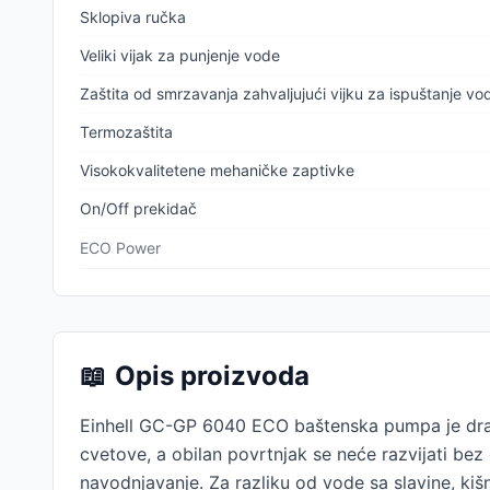
Sklopiva ručka
Veliki vijak za punjenje vode
Zaštita od smrzavanja zahvaljujući vijku za ispuštanje vo
Termozaštita
Visokokvalitetene mehaničke zaptivke
On/Off prekidač
ECO Power
📖
Opis proizvoda
Einhell GC-GP 6040 ECO baštenska pumpa je drag
cvetove, a obilan povrtnjak se neće razvijati bez
navodnjavanje. Za razliku od vode sa slavine, kišn