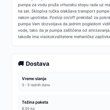
pumpa za vodu pruža vrhunsku stopu rada uz man
na sat. Sklopiva ručka olakšava transport pumpe
nakon upotrebe. Postoji on/off prekidač za pokre
pumpa Vam dozvoljava da jednim pogledom vidite 
vode, tako da je pumpa zaštićena od smrzavanja
takođe ima visokokvalitetene mehaničke zaptivke, 
🚚
Dostava
Vreme slanja
3 - 5 radnih dana
Težina paketa
8.50
kg