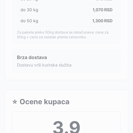
do
30
kg
1,070
RSD
do
50
kg
1,300
RSD
Za pakete preko 50kg dostava se obračunava: cena za
50kg + cena za ostatak prema cenovniku
Brza dostava
Dostavu vrši kurirska služba
⭐
Ocene kupaca
3.9