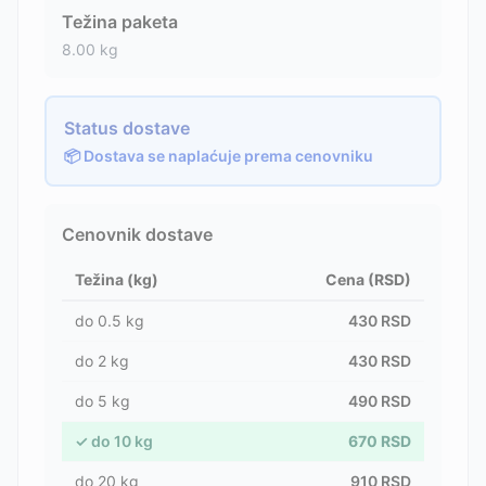
Težina paketa
8.00
kg
Status dostave
📦 Dostava se naplaćuje prema cenovniku
Cenovnik dostave
Težina (kg)
Cena (RSD)
do
0.5
kg
430
RSD
do
2
kg
430
RSD
do
5
kg
490
RSD
✓
do
10
kg
670
RSD
do
20
kg
910
RSD