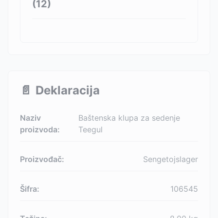
(
12
)
📄
Deklaracija
Naziv
Baštenska klupa za sedenje
proizvoda:
Teegul
Proizvođač:
Sengetojslager
Šifra:
106545