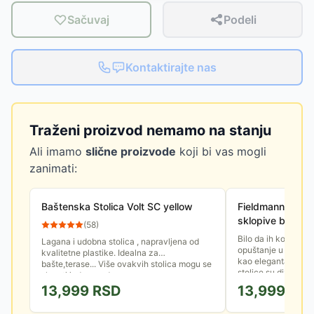
Sačuvaj
Podeli
Kontaktirajte nas
Traženi proizvod nemamo na stanju
Ali imamo
slične proizvode
koji bi vas mogli
zanimati:
Baštenska Stolica Volt SC yellow
Fieldmann Set o
sklopive baštens
(
58
)
Bilo da ih koristit
Lagana i udobna stolica , napravljena od
opuštanje u dvorištu,
kvalitetne plastike. Idealna za
kao elegantan dodat
bašte,terase... Više ovakvih stolica mogu se
stolice su dizajniran
slagati jedna na drugu.
13,999
RSD
13,999
RS