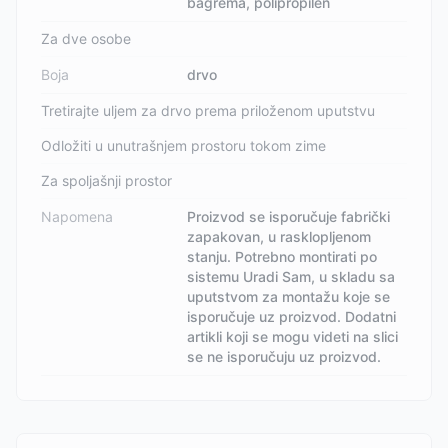
bagrema, polipropilen
Za dve osobe
Boja
drvo
Tretirajte uljem za drvo prema priloženom uputstvu
Odložiti u unutrašnjem prostoru tokom zime
Za spoljašnji prostor
Napomena
Proizvod se isporučuje fabrički
zapakovan, u rasklopljenom
stanju. Potrebno montirati po
sistemu Uradi Sam, u skladu sa
uputstvom za montažu koje se
isporučuje uz proizvod. Dodatni
artikli koji se mogu videti na slici
se ne isporučuju uz proizvod.