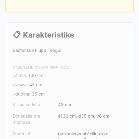
📋
Karakteristike
Baštenska klupa Teegul
DIMENZIJE NAKON MONTAŽE
širina: 130 cm
•
visina: 43 cm
•
dubina: 35 cm
•
Visina sedišta
43 cm
Dimenzije pre
š130 cm, d35 cm, v8 cm
montaže
Materijal
galvanizovani čelik, drvo