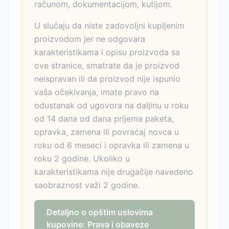
računom, dokumentacijom, kutijom.
U slučaju da niste zadovoljni kupljenim
proizvodom jer ne odgovara
karakteristikama i opisu proizvoda sa
ove stranice, smatrate da je proizvod
neispravan ili da proizvod nije ispunio
vaša očekivanja, imate pravo na
odustanak od ugovora na daljinu u roku
od 14 dana od dana prijema paketa,
opravka, zamena ili povraćaj novca u
roku od 6 meseci i opravka ili zamena u
roku 2 godine. Ukoliko u
karakteristikama nije drugačije navedeno
saobraznost važi 2 godine.
Detaljno o opštim uslovima
kupovine: Prava i obaveze