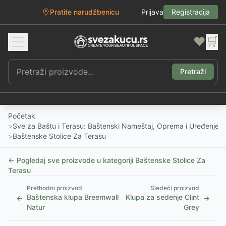
Pratite narudžbenicu
Prijava
Registracija
❤️
🛒
Pretraži
Početak
>
Sve za Baštu i Terasu: Baštenski Nameštaj, Oprema i Uređenje D
>
Baštenske Stolice Za Terasu
← Pogledaj sve proizvode u kategoriji
Baštenske Stolice Za
Terasu
Prethodni proizvod
Sledeći proizvod
Baštenska klupa Breemwall
Klupa za sedenje Clint
←
→
Natur
Grey