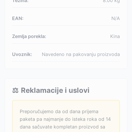
Težina:
8.00
kg
EAN:
N/A
Zemlja porekla:
Kina
Uvoznik:
Navedeno na pakovanju proizvoda
⚖️
Reklamacije i uslovi
Preporučujemo da od dana prijema
paketa pa najmanje do isteka roka od 14
dana sačuvate kompletan proizvod sa