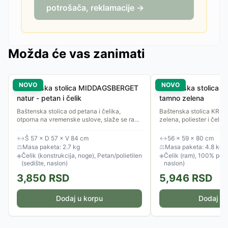
potrošača, reklamacije →
Možda će vas zanimati
NOVO
NOVO
Baštenska stolica MIDDAGSBERGET
Baštenska stolica 
natur - petan i čelik
tamno zelena
Baštenska stolica od petana i čelika,
Baštenska stolica KRI
otporna na vremenske uslove, slaže se radi
zelena, poliester i čelik,
uštede prostora.
↔
Š 57 × D 57 × V 84 cm
↔
56 × 59 × 80 cm
⚖
Masa paketa: 2.7 kg
⚖
Masa paketa: 4.8 kg
◈
Čelik (konstrukcija, noge), Petan/polietilen
◈
Čelik (ram), 100% polie
(sedište, naslon)
naslon)
3,850
RSD
5,946
RSD
Dodaj u korpu
Dodaj u 