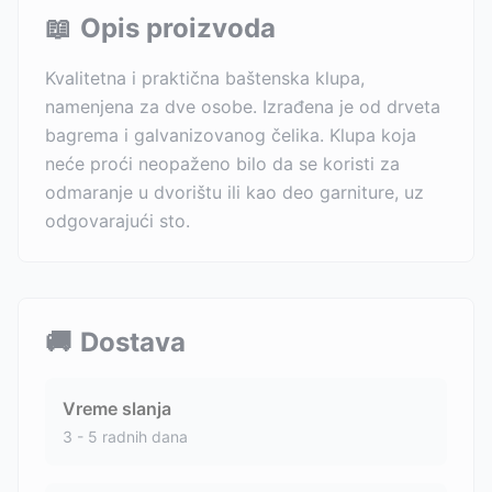
📖
Opis proizvoda
Kvalitetna i praktična baštenska klupa,
namenjena za dve osobe. Izrađena je od drveta
bagrema i galvanizovanog čelika. Klupa koja
neće proći neopaženo bilo da se koristi za
odmaranje u dvorištu ili kao deo garniture, uz
odgovarajući sto.
🚚
Dostava
Vreme slanja
3 - 5 radnih dana