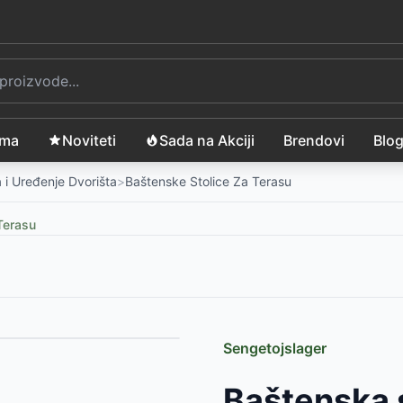
ama
Noviteti
Sada na Akciji
Brendovi
Blo
 i Uređenje Dvorišta
>
Baštenske Stolice Za Terasu
Terasu
Sengetojslager
lik
-
3850
RSD
Baštenska 
46
RSD