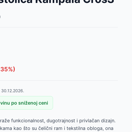
)
(
35
%)
o
30.12.2026.
vinu po sniženoj ceni
raže funkcionalnost, dugotrajnost i privlačan dizajn.
ikama kao što su čelični ram i tekstilna obloga, ona