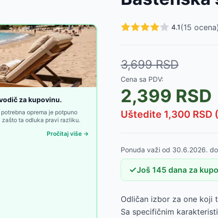
RSD
(
15
ocena
4.1
x55x102 cm, 7 nivoa podešavanja
-
5999
RSD
3,699
RSD
D
Cena sa PDV:
n, crna, sklopiva
-
4680
RSD
2,399
RSD
n vodič za kupovinu.
li potrebna oprema je potpuno
Uštedite
1,300
RSD 
zašto ta odluka pravi razliku.
Pročitaj više →
Ponuda važi od
30.6.2026.
d
✓
Još
145
dana
za kupo
Odličan izbor za one koji t
Sa specifičnim karakterist