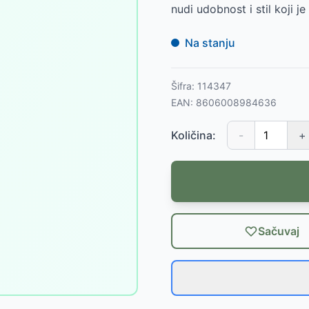
nudi udobnost i stil koji j
Na stanju
Šifra:
114347
EAN:
8606008984636
Količina:
-
+
Sačuvaj