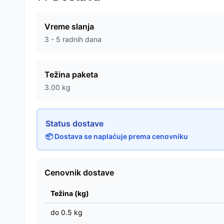
Vreme slanja
3 - 5 radnih dana
Težina paketa
3.00
kg
Status dostave
📦 Dostava se naplaćuje prema cenovniku
Cenovnik dostave
Težina (kg)
do
0.5
kg