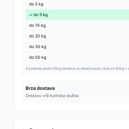
do
2
kg
✓
do
5
kg
do
10
kg
do
20
kg
do
30
kg
do
50
kg
Za pakete preko 50kg dostava se obračunava: cena za 50kg + 
Brza dostava
Dostavu vrši kurirska služba