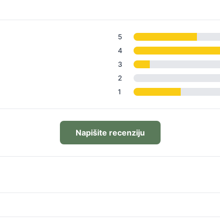
5
4
3
2
1
Napišite recenziju