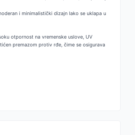
deran i minimalistički dizajn lako se uklapa u
 visoku otpornost na vremenske uslove, UV
aštićen premazom protiv rđe, čime se osigurava