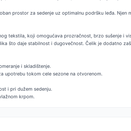
ban prostor za sedenje uz optimalnu podršku leđa. Njen mo
tetnog tekstila, koji omogućava prozračnost, brzo sušenje i
elika što daje stabilnost i dugovečnost. Čelik je dodatno z
meranje i skladištenje.
 za upotrebu tokom cele sezone na otvorenom.
st i pri dužem sedenju.
 vlažnom krpom.