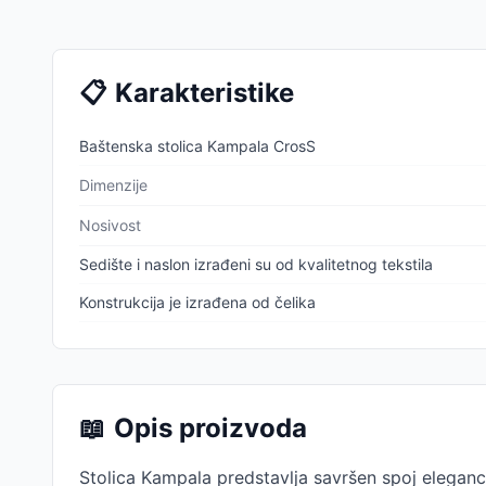
📋
Karakteristike
Baštenska stolica Kampala CrosS
Dimenzije
Nosivost
Sedište i naslon izrađeni su od kvalitetnog tekstila
Konstrukcija je izrađena od čelika
📖
Opis proizvoda
Stolica Kampala predstavlja savršen spoj elegancij