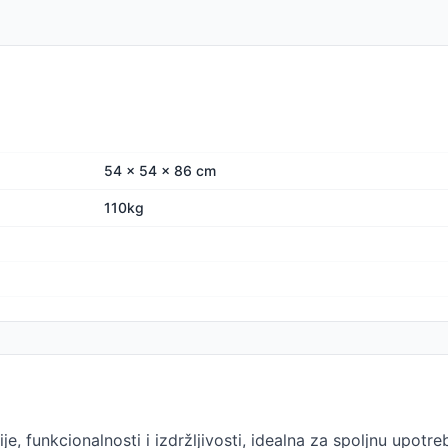
54 x 54 x 86 cm
110kg
e, funkcionalnosti i izdržljivosti, idealna za spoljnu upot