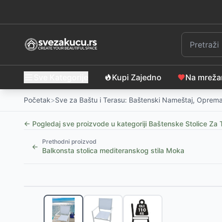
Sve Kategorije
Kupi Zajedno
Na mrež
Početak
>
Sve za Baštu i Terasu: Baštenski Nameštaj, Oprema
← Pogledaj sve proizvode u kategoriji
Baštenske Stolice Za 
Prethodni proizvod
←
Balkonsta stolica mediteranskog stila Moka
Slični proizvodi
-
35
%
Baštenska stolica MIDDAGSBERGET natur - petan i če
Baštenska stolica KRISTIANSTAD tamno zelena
-
59