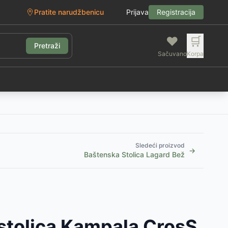
Pratite narudžbenicu
Prijava
Registracija
❤️
🛒
Pretraži
Sačuvano
Korpa
g
Sledeći proizvod
→
Baštenska Stolica Lagard Bež
stolica Kampala CrosS