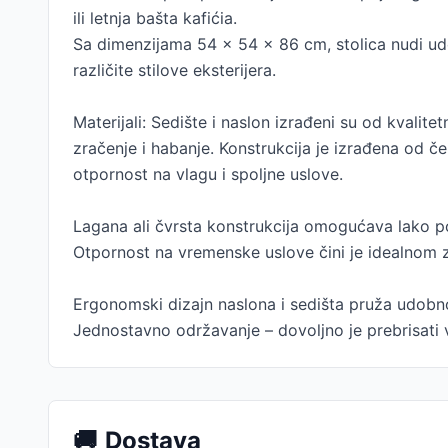
ili letnja bašta kafićia.
Sa dimenzijama 54 x 54 x 86 cm, stolica nudi udo
različite stilove eksterijera.
Materijali: Sedište i naslon izrađeni su od kvali
zračenje i habanje. Konstrukcija je izrađena od č
otpornost na vlagu i spoljne uslove.
Lagana ali čvrsta konstrukcija omogućava lako po
Otpornost na vremenske uslove čini je idealnom
Ergonomski dizajn naslona i sedišta pruža udobno
Jednostavno održavanje – dovoljno je prebrisati
🚚
Dostava