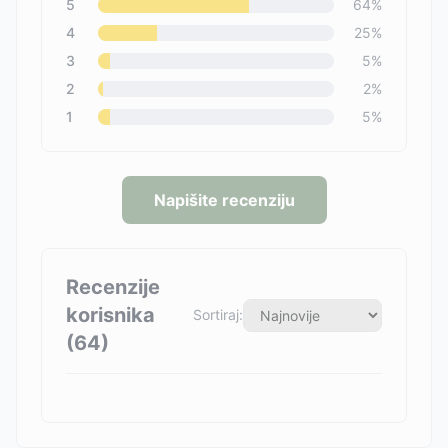
5
64
%
4
25
%
3
5
%
2
2
%
1
5
%
Napišite recenziju
Recenzije
korisnika
Sortiraj:
(
64
)