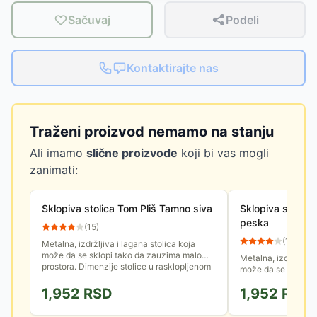
Sačuvaj
Podeli
Kontaktirajte nas
Traženi proizvod nemamo na stanju
Ali imamo
slične proizvode
koji bi vas mogli
zanimati:
Sklopiva stolica Tom Pliš Tamno siva
Sklopiva stolica
peska
(
15
)
(
12
)
Metalna, izdržljiva i lagana stolica koja
može da se sklopi tako da zauzima malo
Metalna, izdržljiva 
prostora. Dimenzije stolice u rasklopljenom
može da se sklopi 
stanju su 44x81x45cm.
prostora. Dimenzije
1,952
RSD
1,952
RSD
stanju su 44x81x4