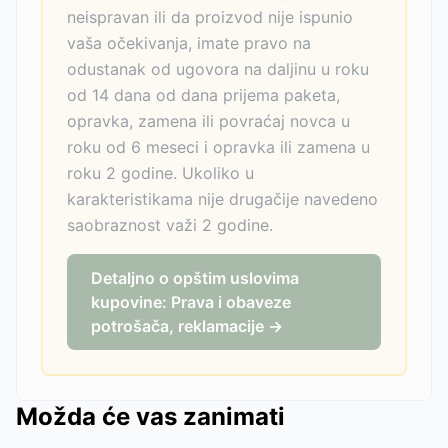
neispravan ili da proizvod nije ispunio
vaša očekivanja, imate pravo na
odustanak od ugovora na daljinu u roku
od 14 dana od dana prijema paketa,
opravka, zamena ili povraćaj novca u
roku od 6 meseci i opravka ili zamena u
roku 2 godine. Ukoliko u
karakteristikama nije drugačije navedeno
saobraznost važi 2 godine.
Detaljno o opštim uslovima
kupovine: Prava i obaveze
potrošača, reklamacije →
Možda će vas zanimati