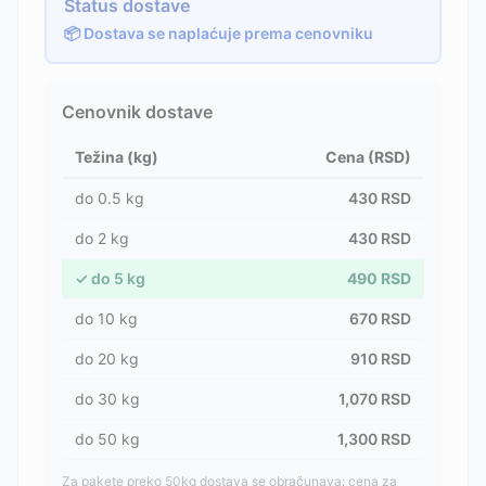
Status dostave
📦 Dostava se naplaćuje prema cenovniku
Cenovnik dostave
Težina (kg)
Cena (RSD)
do
0.5
kg
430
RSD
do
2
kg
430
RSD
✓
do
5
kg
490
RSD
do
10
kg
670
RSD
do
20
kg
910
RSD
do
30
kg
1,070
RSD
do
50
kg
1,300
RSD
Za pakete preko 50kg dostava se obračunava: cena za