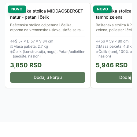
NOVO
NOVO
Baštenska stolica MIDDAGSBERGET
Baštenska stolica 
natur - petan i čelik
tamno zelena
Baštenska stolica od petana i čelika,
Baštenska stolica KRI
otporna na vremenske uslove, slaže se radi
zelena, poliester i čelik,
uštede prostora.
↔
Š 57 × D 57 × V 84 cm
↔
56 × 59 × 80 cm
⚖
Masa paketa: 2.7 kg
⚖
Masa paketa: 4.8 kg
◈
Čelik (konstrukcija, noge), Petan/polietilen
◈
Čelik (ram), 100% polie
(sedište, naslon)
naslon)
3,850
RSD
5,946
RSD
Dodaj u korpu
Dodaj u 