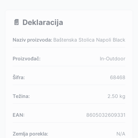
📄
Deklaracija
Naziv proizvoda:
Baštenska Stolica Napoli Black
Proizvođač:
In-Outdoor
Šifra:
68468
Težina:
2.50
kg
EAN:
8605032609331
Zemlja porekla:
N/A