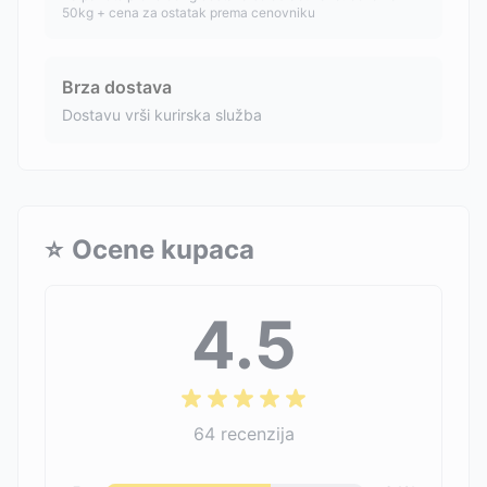
50kg + cena za ostatak prema cenovniku
Brza dostava
Dostavu vrši kurirska služba
⭐
Ocene kupaca
4.5
64
recenzija