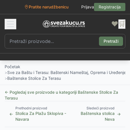
Pratite narudžbenicu
Prijava
Registracija
❤️
🛒
Pretraži
Početak
>
Sve za Baštu i Terasu: Baštenski Nameštaj, Oprema i Uređenje D
>
Baštenske Stolice Za Terasu
← Pogledaj sve proizvode u kategoriji
Baštenske Stolice Za
Terasu
Prethodni proizvod
Sledeći proizvod
Stolica Za Plažu Sklopiva -
Baštenska stolica
←
→
Navara
Neva